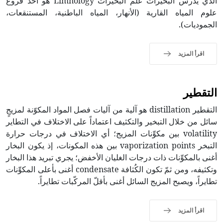
الذي يدرس البحيرات علم البحيرات Limnology هو أحد فروع
علوم المياه القارية (الأنهار، المياه الباطنية، المستنقعات،
الجموديات).
اقرأ المزيد
التقطير
التقطير distillation هو آلية من آليات فصل المواد المكوّنة لمزيجٍ
سائل من خلال التبخير والتكثيف اعتماداً على الاختلاف في التطاير
volatility بين مكوِّنات المزيج؛ أي الاختلاف في درجات حرارة
التبخر vaporization points بين هذه المكونات، إذ يكون البخار
أغنى بالمكوِّنات ذات درجات الغليان الأخفض؛ يجري تبريد هذا البخار
وتكثيفه، ومن ثمّ تكون الكُثافة condensate أغنى بأعلى المكوِّنات
تطايراً، ويصبح المزيج السائل أغنى بأقلّ المركّبات تطايراً.
اقرأ المزيد