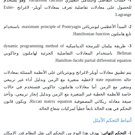
1-
حساب التفاضل والتكامل التغييري variational calculus: وهو يستخدم
للحصول على معادلات تفاضلية تعرف بمعادلات أويلر- لاغرانج Euler-
Lagrange.
2-
المبدأ الأعظمي لبونترياغن maximum principle of Pontryagin: باستخدام
تابع هاملتون Hamiltonian function.
3-
طريقة بيلمان للبرمجة الديناميكية dynamic programming method of
Bellman: باستخدام المعادلات التفاضلية الجزئية لهاملتون وجاكوبي
Hamilton-Jacobi partial differential equation.
يتم تطبيق معادلات أويلر-لاغرانج وبونترياغن على الأنظمة الممثلة بمعادلات
حالة state equations لاخطية متغيرة مع الزمن وبدليل أداء غير تربيعي
ومتغير مع الزمن. أما معادلات هاملتون- جاكوبي فتستخدم في حالات
خاصة للأنظمة الخطية غير المتغيرة مع الزمن وبدليل إنجاز تربيعي، وتأخذ
صيغة معادلة ريكاتي المصفوفية Riccati matrix equation، ويكون قانون
التحكم في هذه الحالة تابعاً خطياً لمركبات شعاع الحالة.
أنماط التحكم الأمثل
1
- التحكم النهائي:
يهدف هذا النوع من التحكم إلى نقل النظام قدر الإمكان