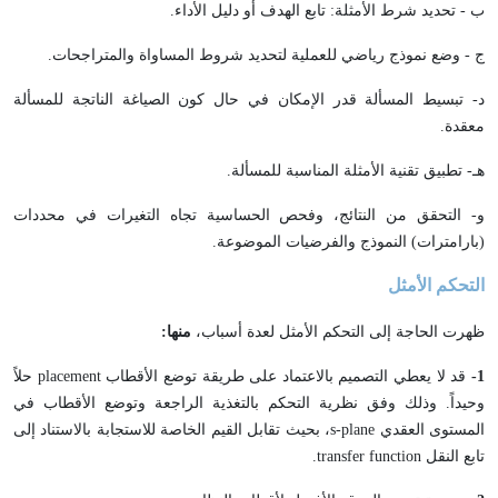
ب - تحديد شرط الأمثلة: تابع الهدف أو دليل الأداء.
ج - وضع نموذج رياضي للعملية لتحديد شروط المساواة والمتراجحات.
د- تبسيط المسألة قدر الإمكان في حال كون الصياغة الناتجة للمسألة
معقدة.
هـ- تطبيق تقنية الأمثلة المناسبة للمسألة.
و- التحقق من النتائج، وفحص الحساسية تجاه التغيرات في محددات
(بارامترات) النموذج والفرضيات الموضوعة.
التحكم الأمثل
ظهرت الحاجة إلى التحكم الأمثل لعدة أسباب،
منها:
1-
قد لا يعطي التصميم بالاعتماد على طريقة توضع الأقطاب placement حلاً
وحيداً. وذلك وفق نظرية التحكم بالتغذية الراجعة وتوضع الأقطاب في
المستوى العقدي s-plane، بحيث تقابل القيم الخاصة للاستجابة بالاستناد إلى
تابع النقل transfer function.