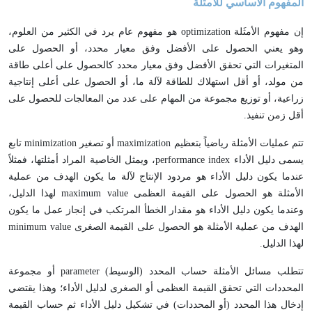
المفهوم الأساسي للأمثَلة
إن مفهوم الأمثَلة optimization هو مفهوم عام يرد في الكثير من العلوم،
وهو يعني الحصول على الأفضل وفق معيار محدد، أو الحصول على
المتغيرات التي تحقق الأفضل وفق معيار محدد كالحصول على أعلى طاقة
من مولد، أو أقل استهلاك للطاقة لآلة ما، أو الحصول على أعلى إنتاجية
زراعية، أو توزيع مجموعة من المهام على عدد من المعالجات للحصول على
أقل زمن تنفيذ.
تتم عمليات الأمثلة رياضياً بتعظيم maximization أو تصغير minimization تابع
يسمى دليل الأداء performance index، ويمثل الخاصية المراد أمثلتها، فمثلاً
عندما يكون دليل الأداء هو مردود الإنتاج لآلة ما يكون الهدف من عملية
الأمثلة هو الحصول على القيمة العظمى maximum value لهذا الدليل،
وعندما يكون دليل الأداء هو مقدار الخطأ المرتكب في إنجاز عمل ما يكون
الهدف من عملية الأمثلة هو الحصول على القيمة الصغرى minimum value
لهذا الدليل.
تتطلب مسائل الأمثلة حساب المحدد (الوسيط) parameter أو مجموعة
المحددات التي تحقق القيمة العظمى أو الصغرى لدليل الأداء؛ وهذا يقتضي
إدخال هذا المحدد (أو المحددات) في تشكيل دليل الأداء ثم حساب القيمة