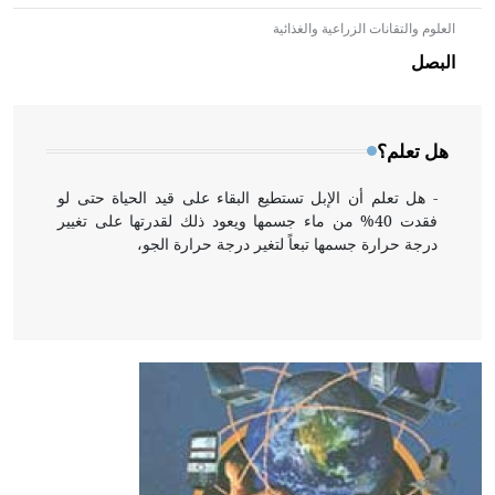
العلوم والتقانات الزراعية والغذائية
- هل تعلم أن الأبلق نوع من الفنون الهندسية التي ارتبطت
بالعمارة الإسلامية في بلاد الشام ومصر خاصة، حيث يحرص
البصل
المعمار على بناء مداميكه وخاصة في الواجهات
هل تعلم؟
- هل تعلم أن الإبل تستطيع البقاء على قيد الحياة حتى لو
فقدت 40% من ماء جسمها ويعود ذلك لقدرتها على تغيير
درجة حرارة جسمها تبعاً لتغير درجة حرارة الجو،
- هل تعلم أن أبقراط كتب في الطب أربعة مؤلفات هي:
الحكم، الأدلة، تنظيم التغذية، ورسالته في جروح الرأس.
ويعود له الفضل بأنه حرر الطب من الدين والفلسفة.