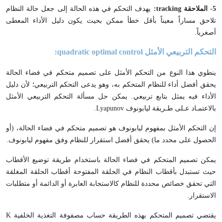
5
- الملاحقة
tracking
:
يهدف التحكم في هذه الحالة إلى جعل حالة النظام
تلاحق مساراً معيناً بأقل خطأ ممكن بحيث يكون دليل الأداء المعطى
أصغرياً.
التحكم التربيعي الأمثل
quadratic optimal control:
ينطوي هذا النوع من التحكم الأمثل على تصميم متحكم في فضاء الحالة
يحقق أفضل أداء للنظام المتحكم به، وهو يدعى التحكم التربيعي؛ لأن دليل
الأداء فيه يمثل بتابع تربيعي. يمكن حل مسألة التحكم التربيعي الأمثل
بالاعتمـاد عـلى طـريقة ليابونوف Lyapunov.
إن التحكم الأمثل بمفهوم ليابونوف هو تصميم متحكم في فضاء الحالة، (أو
الحصول على محدد ما) يحقق أفضل استقرار للنظام وفق مفهوم ليابونوف.
يمكن تصميم المتحكم في فضاء الحالة باستخدام طريقة توضيع الأقطاب
حيث تستبدل بأقطاب النظام في الحلقة المفتوحة أقطاب الحلقة المغلقة
التي تحقق خصائص محددة للنظام كالاستجابة العابرة أو الدائمة أو متطلبات
الاستقرار.
يقتضي تصميم المتحكم بهذه الطريقة حساب مصفوفة التغذية الخلفية K