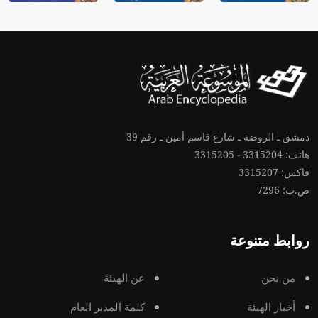
دمشق ـ الروضة ـ شارع قاسم أمين ـ رقم 39
هاتف: 3315204 - 3315205
فاكس: 3315207
ص.ب: 7296
روابط متنوعة
من نحن
عن الهيئة
أخبار الهيئة
كلمة المدير العام