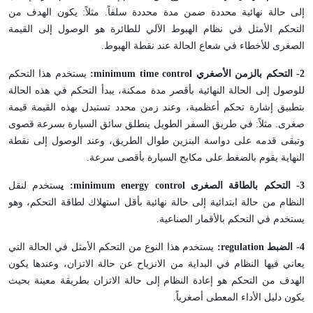
إلى حالة نهائية محددة ضمن مدة محددة سلفاً. مثلاً: يكون الهدف من
التحكم الأمثل في نظام الهبوط الآلي للطائرة هو الوصول إلى القيمة
الصغرى للأخطاء في شعاع الحالة عند نقطة الهبوط.
2
- التحكم بالزمن الأصغري
control
time
minimum
:
يستخدم هذا التحكم
للوصول إلى الحالة النهائية بأقصر مدة ممكنة، يبدأ التحكم في هذه الحالة
بتطبيق إشارة تحكم أعظمية، وعند زمن محدد تستبدل بهذه القيمة قيمة
صغرى. مثلاً: في طريق السفر الطويل ينطلق سائق السيارة بسرعة قصوى
وتبقى قدمه على دواسة البنزين طوال الطريق، وعند الوصول إلى نقطة
النهاية يقوم بالضغط على مكابح السيارة بأقصى سرعة.
3
- التحكم بالطاقة الصغرى
control
energy
minimum
: ي
ستخدم لنقل
النظام من حالة ابتدائية إلى حالة نهائية بأقل استهلاك لطاقة التحكم، وهو
يستخدم في التحكم بالأقمار الصناعية.
4
- الضبط
regulation
:
يستخدم هذا النوع من التحكم الأمثل في الحالة التي
يعاني فيها النظام في البداية من الانزياح عن حالة الاتزان، وعندها يكون
الهدف من التحكم هو إعادة النظام إلى حالة الاتزان بطريقة معينة بحيث
يكون دليل الأداء المعطى أصغرياً.