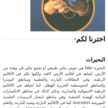
- هل تعلم أن المرجان إفراز حيواني يتكون في البحر ويتركب
من مادة كربونات الكلسيوم، وهو أحمر أو شديد الحمرة وهو
أجود أنواعه، ويمتاز بكبر الحجم ويسمى الش
اخترنا لكم
البحيرات
البحيرة lake هي حوض مائي طبيعي أو تجمع مائي في وهدة من
الأرض، تُشاهد في أقاليم الأرض كافة، ولكنها تكثر في الأقاليم
الرطبة، وفي النطاقات الباردة والقطبية ومناطق التوندرا
والمناطق المتوسطية الغزيرة الهطل، كما تُشاهد في الأقاليم
الرطبة الاستوائية والمدارية، وتكثر كذلك في مناطق الانكسارات
البنائية كهضبة الحبشة، وفي مناطق انتشار الترسبات الجليدية
المورينية moraines كما في الأقاليم الباردة وشبه الباردة. والعلم