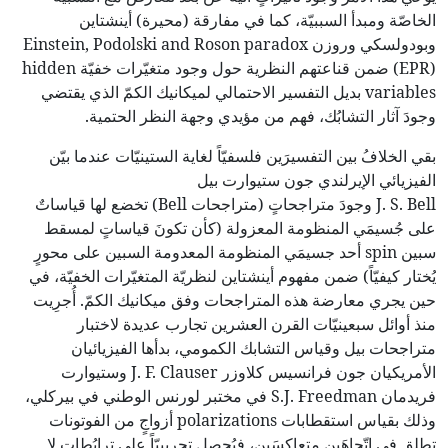
الخاصّة ومبدأ السببيّة، كما في مفارقة (محيرة) أينشتاين
وبودولسكي وروزن Einstein, Podolski and Roson paradox
(EPR) ضمن قناعتهم النظرية حول وجود متغيّرات خفيّة hidden
variables بديل التفسير الاحتمالي لميكانيك الكمّ الذي يقتضي
وجودَ آثار التشابُك، فهم من مؤيدي وجهة النظر الحتمية.
بقي الخلافُ بين التفسيرَين فلسفيّاً لغاية الستينيّات عندما بيّن
الفيزيائي الإيرلندي جون ستيوارت بيل
J. S. Bell وجودَ متراجحاتٍ (متراجحات Bell) تخضع لها قياساتٌ
على جُسيمَي المنظومة المعزولة (كأن تكونَ قياساتٍ لمسقط
سبين spin أحد جسيمَي المنظومة المعدومة السبين على محورٍ
يُختار كيفيّاً) ضمن مفهوم أينشتاين لنظريّة المتغيّرات الخفيّة، في
حين يجري معارضة هذه المتراجحات وفق ميكانيك الكمّ. أُجرِيت
منذ أوائل سبعينيّات القرن العشرين تجارب عديدة لاختبار
متراجحات بيل وقياس التشابك الكمومي، بدأها الفيزيائيان
الأمريكيان جون فرانسيس كلاوزر J. F. Clauser وستيوارت
فريدمان S.J. Freedman في مختبر لورنس الوطني في بيركلي،
وذلك بقياس استقطابات polarizations أزواجٍ من الفوتونات
تطلق في اتّجاهَين متعاكسَين، فيُحصل تجريبيّاً على ترابُطاتٍ لا