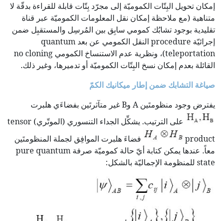
إمكان تحويل البِتّات الكموميّة إلى مجرّد بِتّات قابلة للقراءة بدقّة لا
متناهية (مع ملاحظة إمكان نقل المعلومات الكموميّة عبر قناة
تقليدية بوجود تشابُك كمومي سابِق بين المُرسِل والمستقبِل ضمن
إجرائيّة procedure النقل الكمومي عن بعد quantum
teleportation)، ونظرية عدم الاستنساخ الكمومي no cloning
القائلة بعدم إمكان نسخ البِتّات الكموميّة أو تدميرها، وغير ذلك.
صياغة التشابك ضمن إطار ميكانيك الكمّ
يفترض وجود منظومتَين A وB غير متآثرتَين بفضاءَي هلبرت
على الترتيب. يشكِّل الجداء التنسوري (الموتّري) tensor
product
فضاءَ هلبرت الموافِق لجملة المنظومتَين
معاً. عندها يمكن كتابة أيّ حالة كموميّة صرفة pure quantum
state للمنظومة الإجماليّة بالشكل: