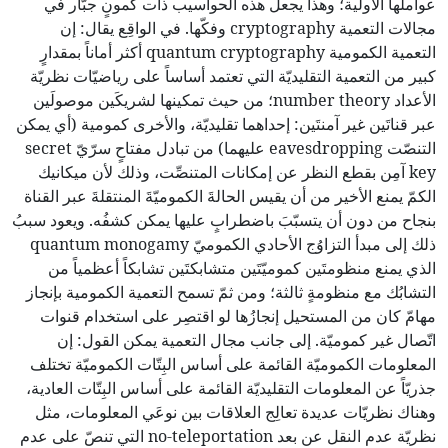
عواملها الأولية؛ وهذا يجعل هذه الحواسيب ذات كمونٍ جبّار في
مجالات التعمية cryptography وفكّها. في الواقِع يقال: إن
التعمية الكمومية quantum cryptography أكثر أماناً بمقدارٍ
كبير من التعمية التقليديّة التي تعتمد أساساً على رياضيّات نظريّة
الأعداد number theory؛ من حيث تمكينها لشريكَين موصولَين
عبر قناتَين غير آمنتَين: إحداهما تقليديّة، والأخرى كمومية (أي يمكن
التنصّت eavesdropping عليهما) من تبادل مفتاحٍ سرّيّ secret
key آمِن بقطع النظر عن إمكانات المتنصِّت، وذلك لأن ميكانيك
الكمّ يمنع الأخير من أن يقيس الحالةَ الكموميّةَ المنتقلةَ عبر القناة
بنجاح من دون أن يتسبّبَ باضطرابٍ عليها يمكن كشفُه. ويعود سببُ
ذلك إلى مبدأ التزاوُج الأحادي الكموميّ quantum monogamy
الذي يمنع منظومتَين كموميّتَين متشابكتَين تشابكاً أعظمياً من
التشابُك مع منظومةٍ ثالثة؛ ومن ثمّ تسمح التعمية الكمومية بإنجاز
مهامّ كان من المستحيل إنجازُها لو اقتصِر على استخدام قنوات
اتّصال غير كموميّة. إلى جانب مجال التعمية يمكن القول: إن
المعلومات الكموميّة القائمة على أساس البِتّات الكموميّة تختلف
جذريّاً عن المعلومات التقليديّة القائمة على أساس البِتّات العادية،
وهناك نظريّات عديدة تعالِج العلاقات بين نوعَي المعلومات، مثل
نظريّة عدم النقل عن بعد no-teleportation التي تنصّ على عدم