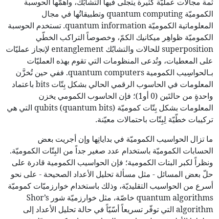
ثمة مجالات عمليّة كثيرة يتجلّى فيها التشابُك، وأهمّها الحوسبة
الكموميّة quantum computing وتطبيقاتُها في مجال
المعلوماتية الكموميّة quantum information. تستخدم الحوسبة
الكموميّة ظواهِر ميكانيك الكمّ، وخصوصاً التراكب الخطّي
superposition للحالات والتشابُك entanglement لإنجاز عمليّات
على المعطيات، وتُدعى المنظومات التي تقوم بهذه العمليّات
بـالحواسِيب الكمومية quantum computers. ففي حين تُخزَّن
المعلومات في الحاسوب الرقمي الحالي بشكل بِتّات bits باعتماد
واحدةٍ من حالتَين (0 أو1)؛ فإن الحاسوب الكمومي يخزن
المعلومات بشكل بِتّات كموميّة (quantum bits) qubits التي هي
تركيبات خطّيّة لِبِتّات باحتمالات معيّنة.
ما تزال الحواسيب الكموميّة في بداياتِها وإن أجريت بعض
الحسابات الكموميّة باستخدام عدد صغير جداً من البِتّات الكموميّة.
ونظراً لكبر البتات الكمومية؛ فإن الحواسيب الكمومية قادرة على
حلّ بعض المسائل - مثل مسألة تحليل الأعداد الصحيحة - على نحو
أسرع من الحواسيب التقليديّة، وذلك باستخدام خوارزميّات كموميّة
quantum algorithms خاصّة، مثل خوارزميّة شور Shor’s
algorithm التي توفّر تسريعاً أسّيّاً في حالة تحليل الأعداد إلى