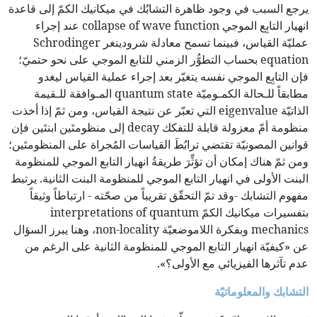
يرجع السبب في وجود ظاهرة التشابُك في ميكانيك الكمّ إلى قاعدة
انهيار التابِع الموجي collapse of wave function عند إجراء
عمليّة القياس، فبينما تسمح معادلة شرودينغر Schrodinger
equation بحساب التطوُّر الزمني للتابع الموجي على نحو حتميّ؛
فإن التابِع الموجي نفسه يتغيّر بعد إجراء عملية القياس ليغدو
مطابقاً للـحالة الكمـوميّة quantum state المـوافقة للـقيمة
الذاتيّة eigenvalue التي تعبّر عن نتيجة القياس، ومن ثمّ إذا أخذت
منظومة أمّ معزولة قابلة للتفكك decay إلى منظومتَين ابنتَين فإن
قوانين المصونيّة تقتضي ترابُطَ القياسات المُجراة على المنظومتَين؛
ومن ثمّ هناك إمكان أن تؤثِّرَ طريقةُ انهيار التابع الموجي للمنظومة
البنت الأولى في انهيار التابع الموجي للمنظومة البنت الثانية. يرتبط
مفهوم التشابك -وقد تمّ التحقّق تقريباً من صحّته - ارتباطاً وثيقاً
بتفسيرات ميكانيك الكمّ interpretations of quantum
mechanics وبفكرة اللاموضعيّة non-locality، وهنا يبرز السؤال
عن «كيفيّة انهيار التابع الموجي للمنظومة الثانية على الرغم من
عدم تآثرها الفيزيائي مع الأولى؟».
التشابك والمعلوماتيّة