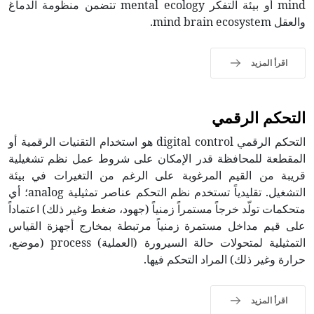
mind أو بيئة التفكر mental ecology تتضمن منظومة الدماغ
والعقل mind brain ecosystem.
اقرأ المزيد
التحكم الرقمي
التحكم الرقمي digital control هو استخدام التقنيات الرقمية أو
المقطعة للمحافظة قدر الإمكان على شروط عمل نظم تشغيلية
قريبة من القيم المرغوبة على الرغم من التغيرات في بيئة
التشغيل. تقليدياً تستخدم نظم التحكم عناصر تمثيلية analog؛ أي
متحكمات تولّد خرجاً مستمراً زمنياً (جهود، ضغط وغير ذلك) اعتماداً
على قيم مداخل مستمرة زمنياً مرتبطة بمخارج أجهزة القياس
التمثيلية لمتحولات حالة السيرورة (العملية) process (موضع،
حرارة وغير ذلك) المراد التحكم فيها.
اقرأ المزيد