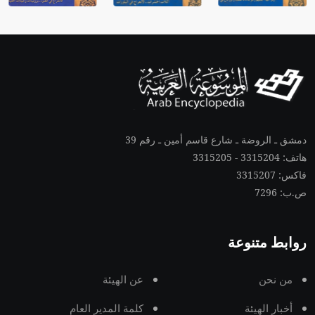
دمشق ـ الروضة ـ شارع قاسم أمين ـ رقم 39
هاتف: 3315204 - 3315205
فاكس: 3315207
ص.ب: 7296
روابط متنوعة
من نحن
عن الهيئة
أخبار الهيئة
كلمة المدير العام