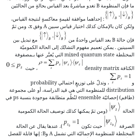
ما فإن المنظومة B تغدو مباشرةً بعد القياس بحالةٍ من الحالتَين
: إحداهما موافقة لقيمةٍ معاكسةٍ لنتيجة القياس،
ولكن كان بالإمكان كذلك اختيار قياس سبين A وفق x، ومن ثمّ
فإن حالةَ B بعد القياس واحدةٌ من
مع تبديل بين
السبينين . يمكن تعميم مفهوم التشابُك إلى الحالة الكموميّة
المختلطة mixed quantum state التي يُعبَّر عنها بـمصفوفة
الكثافة density matrix
، حيث
و
، وتدلّ على توزيعٍ احتمالي probability
distribution للمنظومة التي هي قيد الدراسة، أو على مجموعة
(طاقم) إحصائيّة ensemble لنُظُم متطابقة موجودة بنسبة ps في
الحالة
(ومن ثمّ يمكنها كذلك توصيف الحالة الكمومية
الصرفة
حيث تكون
). عندها يقال عن الحالة
المختلطة للمنظومة الإجماليّة التي تشمل A وB: إنها قابلة للفصل