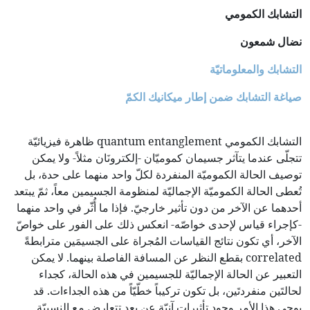
التشابك الكمومي
نضال شمعون
التشابك والمعلوماتيّة
صياغة التشابك ضمن إطار ميكانيك الكمّ
التشابك الكمومي quantum entanglement ظاهرة فيزيائيّة
تتجلّى عندما يتآثر جسيمان كموميّان -إلكترونَان مثلاً- ولا يمكن
توصيف الحالة الكموميّة المنفردة لكلّ واحد منهما على حدة، بل
تُعطى الحالة الكموميّة الإجماليّة لمنظومة الجسيمين معاً، ثمّ يبتعد
أحدهما عن الآخر من دون تأثير خارجيّ. فإذا ما أُثّر في واحد منهما
-كإجراء قياس لإحدى خواصّه- انعكس ذلك على الفور على خواصّ
الآخر، أي تكون نتائج القياسات المُجراة على الجسيمَين مترابطةً
correlated بقطع النظر عن المسافة الفاصلة بينهما. لا يمكن
التعبير عن الحالة الإجماليّة للجسيمين في هذه الحالة، كجداء
لحالتَين منفردتَين، بل تكون تركيباً خطّيّاً من هذه الجداءات. قد
يوحي هذا الأمر وجود تأثيراتٍ آنيّة عن بعد تتعارض مع النسبيّة