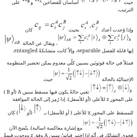
حيث
أساسان للفضاءين
و
على
الترتيب.
وإذا وُجدت أعداد
بحيث
كان
، ويقال عن الحالة
إنها قابلة للفصل separable، وإلاّ كانت متشابكةً entangled.
فمثلاً في حالة فوتونَين بسبين كلّي معدوم يمكن تحضير المنظومة
الإجماليّة بالحالة
حيث
تعني حالةً يكون فيها مسقط سبين A (أو B )
على المحور z للأعلى (أو للأسفل). إذا رُمِز إلى الحالة الموافقة
للمسقط على المحور x للأعلى ( أو للأسفل) بـ
(أو
) كان
مع إشارة معاكسة (سالبة). يتّضح الآن
فحوى التشابُك في أنّه إذا اختير قياسُ سبين A وفق z ووجدت قيمةٌ