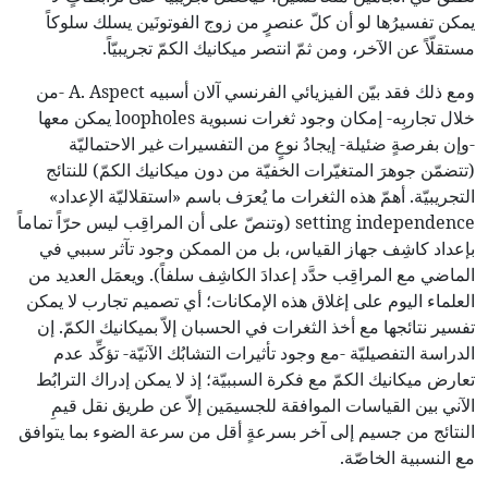
يمكن تفسيرُها لو أن كلّ عنصرٍ من زوج الفوتونَين يسلك سلوكاً
مستقلّاً عن الآخر، ومن ثمّ انتصر ميكانيك الكمّ تجريبيّاً.
ومع ذلك فقد بيّن الفيزيائي الفرنسي آلان أسبيه A. Aspect -من
خلال تجاربِه- إمكان وجود ثغرات نسبوية loopholes يمكن معها
-وإن بفرصةٍ ضئيلة- إيجادُ نوعٍ من التفسيرات غير الاحتماليّة
(تتضمّن جوهرَ المتغيّرات الخفيّة من دون ميكانيك الكمّ) للنتائج
التجريبيّة. أهمّ هذه الثغرات ما يُعرَف باسم «استقلاليّة الإعداد»
setting independence (وتنصّ على أن المراقِب ليس حرّاً تماماً
بإعداد كاشِف جهاز القياس، بل من الممكن وجود تآثر سببي في
الماضي مع المراقِب حدَّد إعدادَ الكاشِف سلفاً). ويعمَل العديد من
العلماء اليوم على إغلاق هذه الإمكانات؛ أي تصميم تجارب لا يمكن
تفسير نتائجها مع أخذ الثغرات في الحسبان إلاّ بميكانيك الكمّ. إن
الدراسة التفصيليّة -مع وجود تأثيرات التشابُك الآنيّة- تؤكِّد عدم
تعارض ميكانيك الكمّ مع فكرة السببيّة؛ إذ لا يمكن إدراك الترابُط
الآني بين القياسات الموافقة للجسيمَين إلاّ عن طريق نقل قيمِ
النتائج من جسيم إلى آخر بسرعةٍ أقل من سرعة الضوء بما يتوافق
مع النسبية الخاصّة.