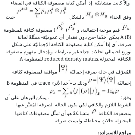
-وإلاّ كانت متشابكة- إذا أمكن كتابة مصفوفة الكثافة في الفضاء
وفق الجداء
بالشكل
حيث
قيم موجبة احتمالية، و
(
) مصفوفة كثافة للمنظومة
A (B) يمكن أخذُها -من دون فقدان أي عموميّة- ممثّلةً لحالة
صرفة، أي إذا أمكن كتابة مصفوفة الكثافة الإجماليّة على شكل
توزيع احتمالي لحالات جداء غير مترابطة. وبإدخال مفهوم مصفوفة
الكثافة المختزلة reduced density matrix للمنظومة A
المُعرَّف في حالة صرفة إجماليّة
موافقة لمصفوفة كثافة
إجماليّة
وذلك بـ «أخذ الأثر» trace في المنظومة B
وفق:
. يمكن البرهان على أن
الشرط اللازم والكافي لكي تكون الحالة الصرفة المُعبَّر عنها
بمصفوفة الكثافة
متشابكةً هو أن تمثِّل مصفوفاتُ كثافتها
المختزلة حالاتٍ مختلطةً، وليست صرفة.
مراجع للاستزادة
: