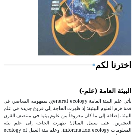
- هل تعلم أن المرجان إفراز حيواني يتكون في البحر ويتركب
من مادة كربونات الكلسيوم، وهو أحمر أو شديد الحمرة وهو
أجود أنواعه، ويمتاز بكبر الحجم ويسمى الش
اخترنا لكم
البيئة العامة (علم-)
يأتي علم البيئة العامة general ecology، بمفهومه المعاصر، في
قمة هرم العلوم البيئية؛ إذ ظهرت الحاجة إلى فروع جديدة في علم
البيئة، إضافة إلى ما كان معروفاً من علوم بيئية في منتصف القرن
العشرين. على سبيل المثال؛ ظهرت الحاجة إلى علم بيئة
المعلومات information ecology، وعلم بيئة العقل ecology of