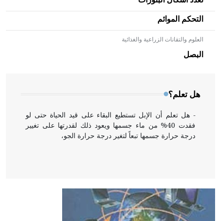
التحكم الموائم
العلوم والتقانات الزراعية والغذائية
- هل تعلم أن الأبلق نوع من الفنون الهندسية التي ارتبطت
بالعمارة الإسلامية في بلاد الشام ومصر خاصة، حيث يحرص
البصل
المعمار على بناء مداميكه وخاصة في الواجهات
هل تعلم؟
- هل تعلم أن الإبل تستطيع البقاء على قيد الحياة حتى لو
فقدت 40% من ماء جسمها ويعود ذلك لقدرتها على تغيير
درجة حرارة جسمها تبعاً لتغير درجة حرارة الجو،
- هل تعلم أن أبقراط كتب في الطب أربعة مؤلفات هي:
الحكم، الأدلة، تنظيم التغذية، ورسالته في جروح الرأس.
ويعود له الفضل بأنه حرر الطب من الدين والفلسفة.