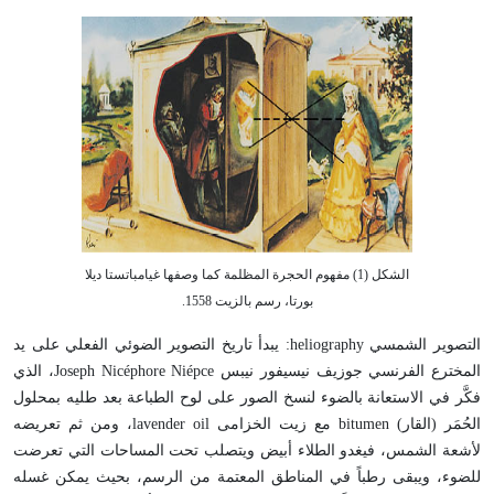
الشكل (1) مفهوم الحجرة المظلمة كما وصفها غيامباتستا ديلا
بورتا، رسم بالزيت 1558.
التصوير الشمسي heliography: يبدأ تاريخ التصوير الضوئي الفعلي على يد
المخترع الفرنسي جوزيف نيسيفور نيبس Joseph Nicéphore Niépce، الذي
فكَّر في الاستعانة بالضوء لنسخ الصور على لوح الطباعة بعد طليه بمحلول
الحُمَر (القار) bitumen مع زيت الخزامى lavender oil، ومن ثم تعريضه
لأشعة الشمس، فيغدو الطلاء أبيض ويتصلب تحت المساحات التي تعرضت
للضوء، ويبقى رطباً في المناطق المعتمة من الرسم، بحيث يمكن غسله