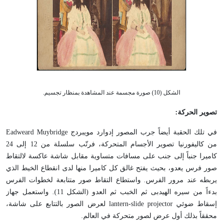
الشكل (10) صورة مجسمة عند المشاهدة بمنظار تجسيم.
تصوير الحركة:
في تلك الحقبة أيضاً جرب المصور إدوارد مويبردج Eadweard Muybridge
من كاليفورنيا تصوير الأجسام المتحركة، فرتّب سلسلة من 12 إلى 24
كاميرا جنباً إلى جنب على مسافات متساوية مقابل شاشة عاكسة لالتقاط
صور فرس يعدو، بحيث يفتح غالق كل كاميرا منها لدى انقطاع الخيط الذي
يربطه عند مرور الفرس. واستطاع التقاط صور متتابعة لخطوات الفرس
بدءاً من سيره الهيدبى ثم الخبب ثم العدو (الشكل 11). واستعمل جهاز
إسقاط ضوئي lantern-slide projector لعرض الصور بالتتابع على شاشة،
محققاً بذلك أول عرض لصور متحركة في العالم.