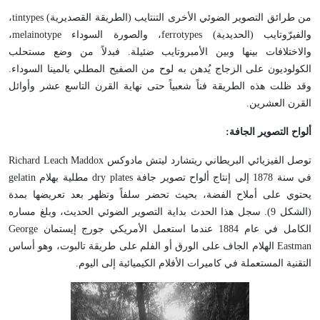
من طرائق التصوير الضوئي الأخرى التنتايب (الطريقة القصديرية) tintypes،
والفيرّوتايب (الحديدية) ferrotypes، والصورة السوداء melainotype،
والاختلافات بينها وبين الأمبروتايب ضئيلة. فبدلاً من وضع مستحلب
الكولوديون على الزجاج يُدهن به لوح من الصفيح المطلي بالمينا السوداء.
وقد ظلت هذه الطريقة فناً شعبياً حتى نهاية القرن التاسع عشر وأوائل
القرن العشرين.
ألواح التصوير الجافة:
توصل الفيزيائي البريطاني ريتشارد ليتش مادوكس Richard Leach Maddox
في سنة 1878 إلى إنتاج ألواح تصوير جافة dry plates مطلية بهلام gelatin
يحتوي على أملاح الفضة، بحيث تحضر سلفاً وتظهر بعد تعريضها بمدة
(الشكل 9). سجل هذا الحدث بداية التصوير الضوئي الحديث، وبلغ مساره
الكامل في عام 1884 عندما استعمل الأمريكي جورج إيستمان George
Eastman الهلام الجاف على الورق أو الفلم على طريقة تالبوت، وهو أساس
التقنية المستعملة في كاميرات الأفلام الكيميائية إلى اليوم.