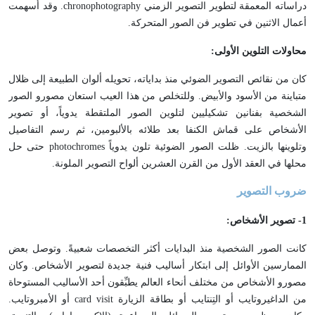
دراساته المعمقة لتطوير التصوير الزمني chronophotography. وقد أسهمت
أعمال الاثنين في تطوير فن الصور المتحركة.
محاولات التلوين الأولى:
كان من نقائص التصوير الضوئي منذ بداياته، تحويله ألوان الطبيعة إلى ظلال
متباينة من الأسود والأبيض. وللتخلص من هذا العيب استعان مصورو الصور
الشخصية بفنانين تشكيليين لتلوين الصور الملتقطة يدوياً، أو تصوير
الأشخاص على قماش الكنفا بعد طلائه بالألبومين، ثم رسم التفاصيل
وتلوينها بالزيت. ظلت الصور الضوئية تلون يدوياً photochromes حتى حل
محلها في العقد الأول من القرن العشرين ألواح التصوير الملونة.
ضروب التصوير
1
- تصوير الأشخاص:
كانت الصور الشخصية منذ البدايات أكثر التخصصات شعبيةً. وتوصل بعض
الممارسين الأوائل إلى ابتكار أساليب فنية جديدة لتصوير الأشخاص. وكان
مصورو الأشخاص من مختلف أنحاء العالم يطبِّقون أحد الأساليب المستوحاة
من الداغيروتايب أو التِنتايب أو بطاقة الزيارة card visit أو الأمبروتايب.