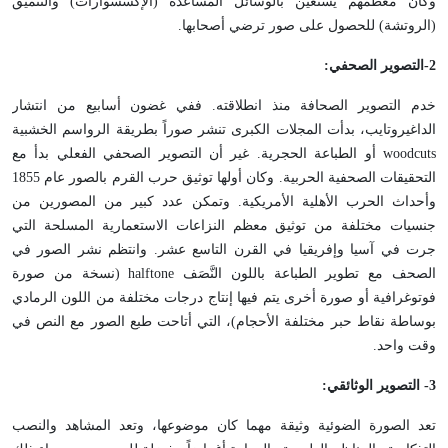
وكان معظمهم يستعين بالوسائل المساعدة (الإكسسوارات) والتنميق
(الروتشة) للحصول على صور ترضي أصحابها.
2
-التصوير الصحفي:
خدم التصوير الصحافة منذ انطلاقته. ففي غضون أسابيع من انتشار
الداغيروتايب، بدأت المجلات الكبرى تنشر صوراً بطريقة الرواسم الخشبية
woodcuts أو الطباعة الحجرية. غير أن التصوير الصحفي الفعلي بدأ مع
التحقيقات الصحفية الحربية. وكان أولها توثيق حرب القرم بالصور عام 1855
وأحداث الحرب الأهلية الأمريكية. وتمكن عدد كبير من المصورين من
جنسيات مختلفة من توثيق معظم النزاعات الاستعمارية المسلحة التي
جرت في آسيا وإفريقيا في القرن التاسع عشر. وانتظم نشر الصور في
الصحف مع تطوير الطباعة باللون النَّصَف halftone (نسخة من صورة
فوتوغرافية أو صورة أخرى يتم فيها إنتاج درجات مختلفة من اللون الرمادي
بوساطة نقاط حبر مختلفة الأحجام)، التي أتاحت طبع الصور مع النص في
وقت واحد.
3
- التصوير الوثائقي:
تعد الصورة الضوئية وثيقة مهما كان موضوعها، وتعد المشاهد والنصب