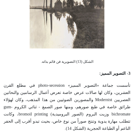
الشكل (13) التصويرية فن قائم بذاته.
3
- التصوير المميز:
تأسست جماعة «التصوير المميز» photo-secession في مطلع القرن
العشرين، وكان لها صالات عرض خاصة تعرض أعمال الرسامين والنحاتين
العصريين Modernist والمصورين الضوئيين من هذا المذهب، وكان لهؤلاء
طرائق خاصة في طبع صورهم، ومنها صور الصمغ - ثنائي الكروم gum-
bichromate وزيت البروم (الصور البروميدية) bromoil printing، وكانت
تتطلب مهارة يدوية وتنتج صوراً من نوع خاص، بحيث تبدو أقرب إلى الحفر
الناعم أو الطباعة الحجرية (الشكل 14).