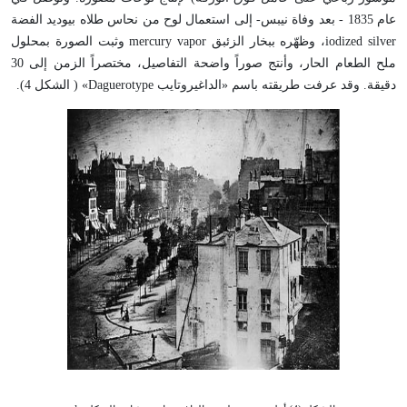
عام 1835 - بعد وفاة نيبس- إلى استعمال لوح من نحاس طلاه بيوديد الفضة
iodized silver، وظهّره ببخار الزئبق mercury vapor وثبت الصورة بمحلول
ملح الطعام الحار، وأنتج صوراً واضحة التفاصيل، مختصراً الزمن إلى 30
دقيقة. وقد عرفت طريقته باسم «الداغيروتايب Daguerotype» ( الشكل 4).