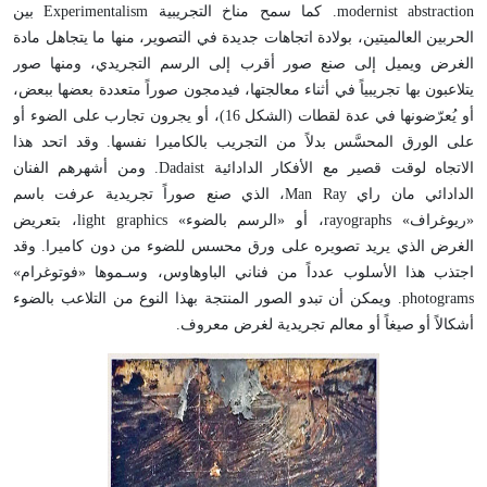
modernist abstraction. كما سمح مناخ التجريبية Experimentalism بين
الحربين العالميتين، بولادة اتجاهات جديدة في التصوير، منها ما يتجاهل مادة
الغرض ويميل إلى صنع صور أقرب إلى الرسم التجريدي، ومنها صور
يتلاعبون بها تجريبياً في أثناء معالجتها، فيدمجون صوراً متعددة بعضها ببعض،
أو يُعرّضونها في عدة لقطات (الشكل 16)، أو يجرون تجارب على الضوء أو
على الورق المحسَّس بدلاً من التجريب بالكاميرا نفسها. وقد اتحد هذا
الاتجاه لوقت قصير مع الأفكار الدادائية Dadaist. ومن أشهرهم الفنان
الدادائي مان راي Man Ray، الذي صنع صوراً تجريدية عرفت باسم
«ريوغراف» rayographs، أو «الرسم بالضوء» light graphics، بتعريض
الغرض الذي يريد تصويره على ورق محسس للضوء من دون كاميرا. وقد
اجتذب هذا الأسلوب عدداً من فناني الباوهاوس، وسـموها «فوتوغرام»
photograms. ويمكن أن تبدو الصور المنتجة بهذا النوع من التلاعب بالضوء
أشكالاً أو صيغاً أو معالم تجريدية لغرض معروف.