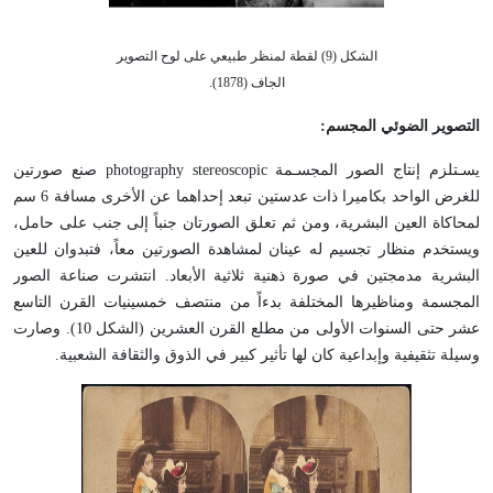
الشكل (9) لقطة لمنظر طبيعي على لوح التصوير
الجاف (1878).
التصوير الضوئي المجسم
:
يسـتلزم إنتاج الصور المجسـمة photography stereoscopic صنع صورتين
للغرض الواحد بكاميرا ذات عدستين تبعد إحداهما عن الأخرى مسافة 6 سم
لمحاكاة العين البشرية، ومن ثم تعلق الصورتان جنباً إلى جنب على حامل،
ويستخدم منظار تجسيم له عينان لمشاهدة الصورتين معاً، فتبدوان للعين
البشرية مدمجتين في صورة ذهنية ثلاثية الأبعاد. انتشرت صناعة الصور
المجسمة ومناظيرها المختلفة بدءاً من منتصف خمسينيات القرن التاسع
عشر حتى السنوات الأولى من مطلع القرن العشرين (الشكل 10). وصارت
وسيلة تثقيفية وإبداعية كان لها تأثير كبير في الذوق والثقافة الشعبية.