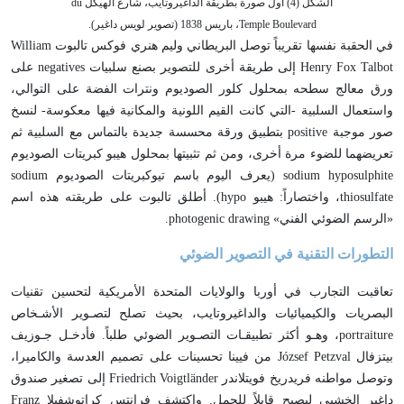
الشكل (4) أول صورة بطريقة الداغيروتايب، شارع الهيكل du
Temple Boulevard، باريس 1838 (تصوير لويس داغير).
في الحقبة نفسها تقريباً توصل البريطاني وليم هنري فوكس تالبوت William
Henry Fox Talbot إلى طريقة أخرى للتصوير بصنع سلبيات negatives على
ورق معالج سطحه بمحلول كلور الصوديوم ونترات الفضة على التوالي،
واستعمال السلبية -التي كانت القيم اللونية والمكانية فيها معكوسة- لنسخ
صور موجبة positive بتطبيق ورقة محسسة جديدة بالتماس مع السلبية ثم
تعريضهما للضوء مرة أخرى، ومن ثم تثبيتها بمحلول هيبو كبريتات الصوديوم
sodium hyposulphite (يعرف اليوم باسم تيوكبريتات الصوديوم sodium
thiosulfate، واختصاراً: هيبو hypo). أطلق تالبوت على طريقته هذه اسم
«الرسم الضوئي الفني» photogenic drawing.
التطورات التقنية في التصوير الضوئي
تعاقبت التجارب في أوربا والولايات المتحدة الأمريكية لتحسين تقنيات
البصريات والكيميائيات والداغيروتايب، بحيث تصلح لتصـوير الأشـخاص
portraiture، وهـو أكثر تطبيقـات التصـوير الضوئي طلباً. فأدخـل جـوزيف
بيتزفال József Petzval من فيينا تحسينات على تصميم العدسة والكاميرا،
وتوصل مواطنه فريدريخ فويتلاندر Friedrich Voigtländer إلى تصغير صندوق
داغير الخشبي ليصبح قابلاً للحمل. واكتشف فرانتس كراتوشفيلا Franz