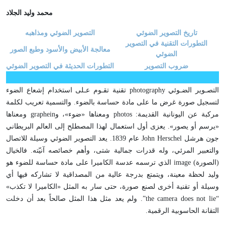
محمد وليد الجلاد
تاريخ التصوير الضوئي
التصوير الضوئي ومذاهبه
التطورات التقنية في التصوير
معالجة الأبيض والأسود وطبع الصور
الضوئي
ضروب التصوير
التطورات الحديثة في التصوير الضوئي
التصـوير الضـوئي photography تقنية تقـوم عـلى استخدام إشعاع الضوء
لتسجيل صورة غرض ما على مادة حساسة بالضوء. والتسمية تعريب لكلمة
مركبة عن اليونانية القديمة: photos ومعناها «ضوء»، وgraphein ومعناها
«يرسم أو يصور». يعزى أول استعمال لهذا المصطلح إلى العالم البريطاني
جون هرشل John Herschel عام 1839. يعد التصوير الضوئي وسيلة للاتصال
والتعبير المرئي، وله قدرات جمالية شتى، وأهم خصائصه آنيّته. فالخيال
(الصورة) image الذي ترسمه عدسة الكاميرا على مادة حساسة للضوء هو
وليد لحظة معينة، ويتمتع بدرجة عالية من المصداقية لا تشاركه فيها أي
وسيلة أو تقنية أخرى لصنع صورة، حتى سار به المثل «الكاميرا لا تكذب»
“the camera does not lie”. ولم يعد مثل هذا المثل صالحاً بعد أن دخلت
التقانة الحاسوبية الرقمية.