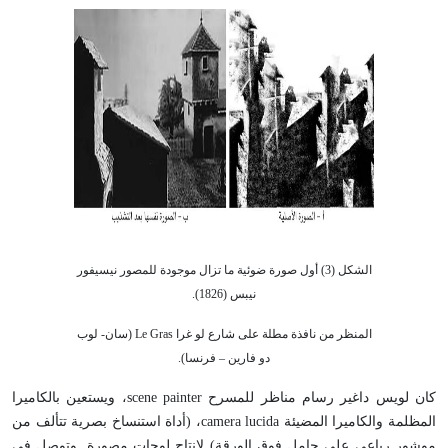
الشكل (3) أول صورة ضوئية ما تزال موجودة للمصور نيسيفور
نيبس (1826).
المنظر من نافذة مطلة على شارع لو غرا Le Gras (سان- لوب
دو فارين – فرنسا).
كان لويس داغير رسام مناظر للمسرح scene painter، ويستعين بالكاميرا
المظلمة والكاميرا المضيئة camera lucida، (أداة استنساخ بصرية تتألف من
موشور رباعي على حامل فوق الورقة) لإنتاج لوحات مصورة. وتوصل في