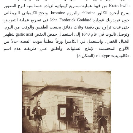
Kratochwila من فيينا عملية تسـريع كيميائية لزيادة حسـاسية لـوح التصوير
بمزج أبخرة الكلور chlorine والبروم bromine. ونجح الكيميائي البريطاني
جون فريدريك غودارد John Frederick Goddard في تسريع عملية التعريض
حتى غدت تراوح بين دقيقة وثلاث دقائق بحسب الطقس والوقت من اليوم.
وتوصل تالبوت في عام 1840 إلى استعمال حمض العفص gallic acid لتظهير
الخيال الخفي، واستعمل في الكاميرا ورقاً مطلياً بيوديد الفضة -بدلاً من
الألواح المحسسة- لإنتاج السلبيات. وأطلق على طريقته هذه اسم
«كالوتايب» calotype (الشكل 5).