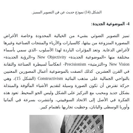
.
الشكل (14) نموذج حديث عن فن التصوير المميز
4
- الموضوعية الجديدة:
تميز التصوير الضوئي بشيء من الخيالية المحدودة وخاصة الأغراض
المصورة المنزوعة من بيئتها، كالسيارات والأزياء والمنتجات الصناعية وغيرها
لأغراض الدعاية. وتعد المؤثرات الباردة لهذا الأسلوب -الذي سمي بأسماء
مختلفة منها «الموضوعية الجديدة» New Objectivity و«الرؤية الجديدة»
New Vision و«التزمتية» Precisionism- انعكاساً لسيطرة الصناعة والتقانة
في القرن العشرين. كذلك اتصفت بالموضوعية أعمال المصورين المعنيين
بالنواحي الجمالية على مذهب البنائية Constructivism (الشكل 15)، وهي
حركة تفترض أن تكون الصورة وسيلة لتقديم الأشياء المألوفة والمبتذلة
بشكل جديد ومحبب مع التركيز على الشكل وليس الجو المحيط. تعود هذه
الفكرة في الأصل إلى الاتحاد السوفييتي، وانتشرت بسرعة في ألمانيا
وأوربا الوسطى واليابان، وحظيت تجاربها باهتمام كبير.