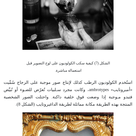
الشكل (7) كيفية سكب الكولوديون على لوح التصوير قبل
استعماله مباشرة.
استُخدم الكولوديون الرطب كذلك لإنتاج صور موجبة على الزجاج سُمِّيت
«أمبروتايب» ambrotypes، وكانت مجرد سـلبيات تُعرّض للضـوء أو تُبيَّض
فتبدو مـوجبة إذا وضعت فوق خلفية داكنة. واحتلت الصور الشخصية
المنتجة بهذه الطريقة مكانة مماثلة لطريقة الداغيروتايب (الشكل 8).