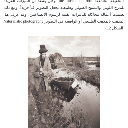
«الحقيقة الخادعة» the illusion of truth. وكان يعتقد أن الميزات الفريدة
للتدرج اللوني والنسيج الضوئي وطبيعته تجعل التصوير فناً فريداً. ومع ذلك
تضمنت أعماله محاكاة للتأثيرات الفنية لرسوم الانطباعيين. وقد عُرِف هذا
المذهب بالمذهب الطبيعي أو الواقعية في التصوير Naturalistic photography
(الشكل 12).