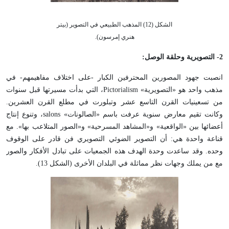
الشكل (12) المذهب الطبيعي في التصوير (بيتر
هنري إمرسون).
2
- التصويرية وحلقة الوصل:
انصبت جهود المصورين المحترفين الكبار -على اختلاف مفاهيمهم- في
مذهب واحد هو «التصويرية» Pictorialism، التي بدأت مسيرتها قبل سنوات
من تسعينيات القرن التاسع عشر وتبلورت في مطلع القرن العشرين.
وكانت تقيم معارض سنوية عرفت باسم «الصالونات» salons، وتنوع إنتاج
أعضائها بين «الواقعية» و«المشاهد المسرحية» و«الصور المتلاعب بها». مع
قناعة واحدة هي: أن التصوير الضوئي التصويري فن قادر على الوقوف
وحده. وقد ساعدت وحدة الهدف هذه الجمعيات على تبادل الأفكار والصور
مع من يملك وجهات نظر مماثلة في البلدان الأخرى (الشكل 13).