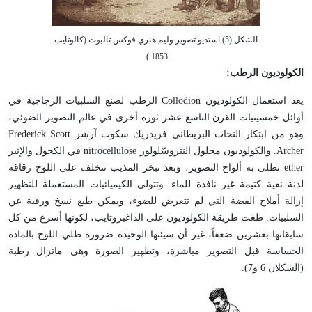
الشكل (5) استديو تصوير وليم هنري فوكس تالبوت (كالوتايب
1853 ).
الكولوديون الرطب:
يعد استعمال الكولوديون Collodion الرطب لصنع السلبيات الزجاجية في
أوائل خمسينيات القرن التاسع عشر ثورة أخرى في عالم التصوير الضوئي،
وهو من ابتكار النحات البريطاني فريدريك سكوت آرشر Frederick Scott
Archer. والكولوديون محلول النتروسّلولوز nitrocellulose في الكحول والإتير
ether تطلى به ألواح التصوير، وبعد تبخر المذيب تتخلف على اللوح رقاقة
لدنة نقية كتيمة غير نافذة للماء. وتتولى الكيميائيات المستعملة للتظهير
إزالة أملاح الفضة التي لم تتعرض للضوء، ويمكن طبع نسخ ورقية عن
السلبيات. طغت طريقة الكولوديون على الداغيروتايب، لكونها أسرع من كل
سابقاتها بعشرين ضعفاً، غير أن سيئتها الوحيدة ضرورة طلي اللوح بالمادة
الحساسة قبل التصوير مباشرة، وتظهير الصورة وهي ماتزال رطبة
(الشكلان 6 و7).