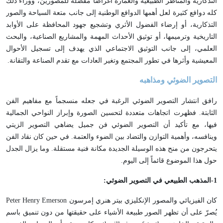
التذكارية والمناظر الطبيعية والعمارة أغراضاً مفضلة للمصورين، ووراء ذلك
كله دوافع كثيرة لعل أهمها الدوافع الوطنية إلى جانب متعة السياحة والصور
التذكارية، أو إرضاء الفضول الأثري وتشجيع جهود المحافظة على الأوابد
التاريخية وترميمها، أو توثيق الأحداث المهمة والمشاريع الصناعية، والبحث
العلمي، إلى جانب التوثيق الاجتماعي الذي يهدف إلى تسجيل الأحوال
المعيشية وأثرها في تطور المجتمع وتغير العادات مع تقدم الصناعة والتقانة.
التصوير الضوئي ومذاهبه
رافق انتشار التصوير الضوئي الرغبة في جعله منسجماً مع مفاهيم الفن
الثابتة. فظهرت اتجاهات متعددة لتحسين الصورة وإبراز النواحي الجمالية
فيها، مع تأكيد أن التصوير الضوئي فن جميل يضاهي التصوير الزيتي
وينافسه، وأهمية التوازن والتضاد بين الضوء والعتمة. في حين كان نقاد الفن
يتحرجون من منح هذه الوسيلة الجديدة مكانة فنية مستقلة. وما يزال الجدل
حول هذا الموضوع قائماً إلى اليوم.
1
-المذهب الطبيعي في التصوير الضوئي:
كان الفيزيائي والمصور الإنكليزي بيتر هنري إمرسون Peter Henry Emerson
يُصرّ على أن تظهر الصور طبيعة الأشياء على حقيقتها من دون تنميق باسم