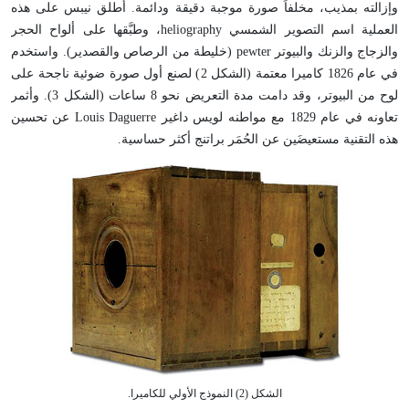
وإزالته بمذيب، مخلفاً صورة موجبة دقيقة ودائمة. أطلق نيبس على هذه
العملية اسم التصوير الشمسي heliography، وطبَّقها على ألواح الحجر
والزجاج والزنك والبيوتر pewter (خليطة من الرصاص والقصدير). واستخدم
في عام 1826 كاميرا معتمة (الشكل 2) لصنع أول صورة ضوئية ناجحة على
لوح من البيوتر، وقد دامت مدة التعريض نحو 8 ساعات (الشكل 3). وأثمر
تعاونه في عام 1829 مع مواطنه لويس داغير Louis Daguerre عن تحسين
هذه التقنية مستعيضَين عن الحُمَر براتنج أكثر حساسية.
الشكل (2) النموذج الأولي للكاميرا.