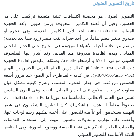
تاريخ التصوير الضوئي
التصوير الضوئي هو محصلة اكتشافات تقنية متعددة تراكمت على مر
العصور، وقبل أن تُصنع الكاميرا المعروفة بزمن طويل. وتُعد الحجرة
المظلمة camera obscura الجد الأول للكاميرا الحديثة، وهي حجرة أو
صندوق صغير معتم تماماً، في أحد جدرانه ثقب صغير (زود فيما بعد بعدسة)
ترتسم من خلاله أخيلة الأشياء الموجودة في الخارج على الجدار الداخلي
المقابل. وهذه الظاهرة معروفة منذ القديم، وقد أشار إليها الفيلسوف
الصيني مو تي Mo Ti و أرسطو Aristotle وسمّاها إقليدس Euclid الحجرة
ذات الثقب pinhole camera. كذلك درس العالم العربي الحسن بن الهيثم
(432-354هـ/965-1040م)، في كتابه «المناظر»، أثر الضوء عند مرور أشعة
الشمس من ثقب في جدار الحجرة المعتمة، وشرح كيفية تشكل خيال
مقلوب غير حاد الملامح على الجدار المقابل للثقب. وفي القرن السادس
عشر صنع العالم الإيطالي غيامباتستا ديلا بورتا Giambattista della Porta،
صندوقاً مغلقاً له عدسة (الشكل1)، كان الفنانون التشكيليون في عصر
النهضة يستخدمون أنواعاً منه للحصول على أخيلة يمكنهم رسم لوحات عنها.
وأعقب ذلك تجارب ومحاولات تحسين انتهت إلى استخدام العدسات
والحجاب الحاجز للتحكم في فتحة العدسة ووضوح الصورة، وهي العناصر
الثلاثة الأساسية للتصوير الضوئي.