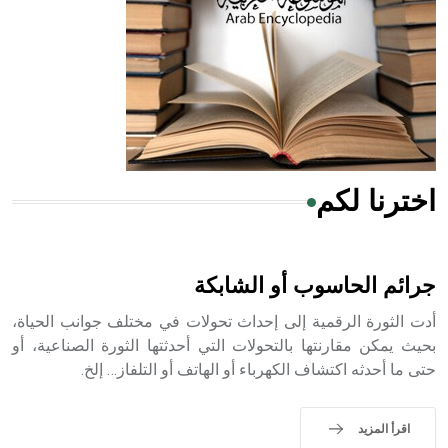
- هل تعلم أن المرجان إفراز حيواني يتكون في البحر ويتركب
من مادة كربونات الكلسيوم، وهو أحمر أو شديد الحمرة وهو
أجود أنواعه، ويمتاز بكبر الحجم ويسمى الش
اخترنا لكم
هل تعلم أن الأبسيد كلمة فرنسية اللفظ تم اعتمادها مصطلحاً
أثرياً يستخدم في العمارة عموماً وفي العمارة الدينية الخاصة
بالكنائس خصوصاً، وفي الإنكليزية أب
جرائم الحاسوب أو الشابكة
أدت الثورة الرقمية إلى إحداث تحولات في مختلف جوانب الحياة،
بحيث يمكن مقارنتها بالتحولات التي أحدثتها الثورة الصناعية، أو
حتى ما أحدثه اكتشاف الكهرباء أو الهاتف أو التلفاز… إلخ.
- هل تعلم أن أبجر Abgar اسم معروف جيداً يعود إلى عدد من
الملوك الذين حكموا مدينة إديسا (الرها) من أبجر الأول وحتى
التاسع، وهم ينتسبون إلى أسرة أوسروين
اقرأ المزيد