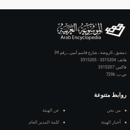
دمشق ـ الروضة ـ شارع قاسم أمين ـ رقم 39
هاتف: 3315204 - 3315205
فاكس: 3315207
ص.ب: 7296
روابط متنوعة
من نحن
عن الهيئة
أخبار الهيئة
كلمة المدير العام