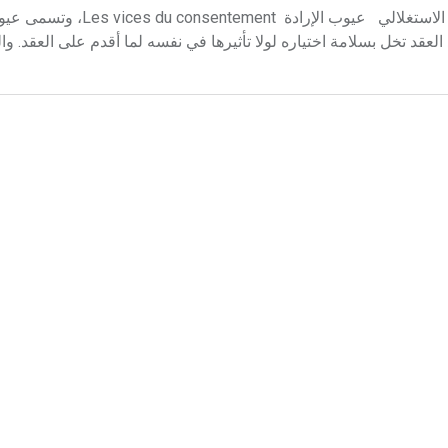
عيوب الإدارة عيوب الإدارة فواز صالح الغلط التدليس الإكراه الغبن ا
عقد تخل بسلامة اختياره لولا تأثيرها في نفسه لما أقدم على العقد. وا