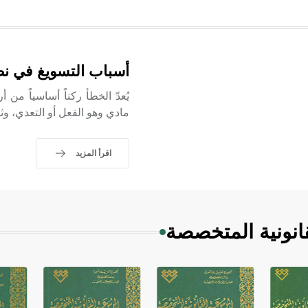
أسباب التسويغ في نط
يُعدّ الخطأ ركناً أساسياً من
مادي وهو الفعل أو التعدي، وثان
اقرأ المزيد
انونية المتخصصة