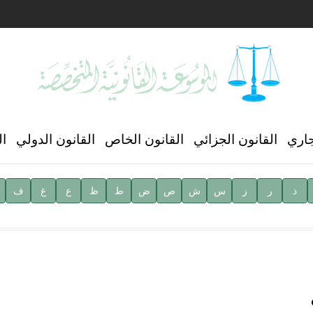
ن العالمي للغة العربية
جاري
القانون الجزائي
القانون الخاص
القانون الدولي
ال
ذ
ر
ز
س
ش
ص
ض
ط
ظ
ع
غ
ف
ية