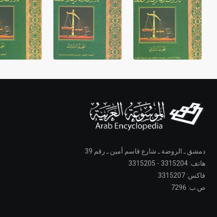
دمشق ـ الروضة ـ شارع قاسم أمين ـ رقم 39
هاتف: 3315204 - 3315205
فاكس: 3315207
ص.ب: 7296