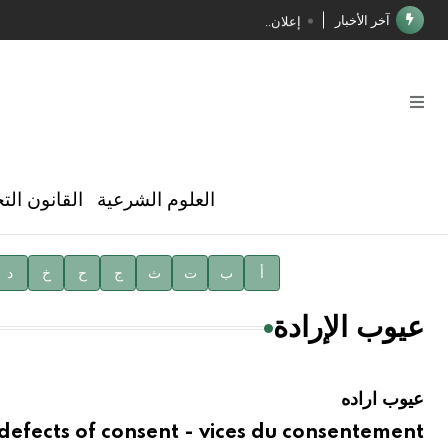
آخر الأخبار
إعلان..
فوز الأستاذ الدكتور محمود السيد بجائزة مجمع الملك سليما
صدور المجلد الثامن عشر من الموسوعة الطبية
صدور المجلد السابع من موسوعة الآثار في سورية
توصيات مجلس الإدارة
العلوم الشرعية
القانون الت
شهر الكتاب السوري
الأستاذ إياد خالد الطباع مدير عام لهيئة الموسوعة العربية
أ
ب
ت
ث
ج
ح
خ
د
دار الفكر الموزع الحصري لمنشورات هيئة الموسوعة العرب
عيوب الإرادة
عيوب اراده
defects of consent - vices du consentement