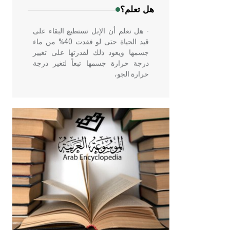
هل تعلم؟
- هل تعلم أن الإبل تستطيع البقاء على
قيد الحياة حتى لو فقدت 40% من ماء
جسمها ويعود ذلك لقدرتها على تغيير
درجة حرارة جسمها تبعاً لتغير درجة
حرارة الجو،
- هل تعلم أن أبقراط كتب في الطب
أربعة مؤلفات هي: الحكم، الأدلة، تنظيم
التغذية، ورسالته في جروح الرأس.
ويعود له الفضل بأنه حرر الطب من
الدين والفلسفة.
- هل تعلم أن المرجان إفراز حيواني
يتكون في البحر ويتركب من مادة
كربونات الكلسيوم، وهو أحمر أو شديد
الحمرة وهو أجود أنواعه، ويمتاز بكبر
الحجم ويسمى الش