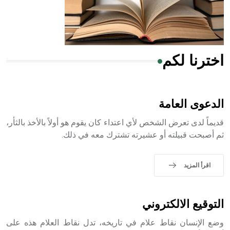
من مادة كربونات الكلسيوم، وهو أحمر أو شديد الحمرة وهو
أجود أنواعه، ويمتاز بكبر الحجم ويسمى الش
اخترنا لكم
هل تعلم أن الأبسيد كلمة فرنسية اللفظ تم اعتمادها مصطلحاً
أثرياً يستخدم في العمارة عموماً وفي العمارة الدينية الخاصة
بالكنائس خصوصاً، وفي الإنكليزية أب
الدعوى العامة
قديماً لدى تعرض الشخص لأي اعتداء كان يقوم هو أولاً بالأخذ بالثأر،
ثم أصبحت قبيلته أو عشيرته تشترك معه في ذلك.
- هل تعلم أن أبجر Abgar اسم معروف جيداً يعود إلى عدد من
الملوك الذين حكموا مدينة إديسا (الرها) من أبجر الأول وحتى
اقرأ المزيد
التاسع، وهم ينتسبون إلى أسرة أوسروين
التوقيع الالكتروني
وضع الإنسان نقاط علام في تاريخه، تدل نقاط العلام هذه على
- هل تعلم أن الأبجدية الكنعانية تتألف من /22/ علامة كتابية