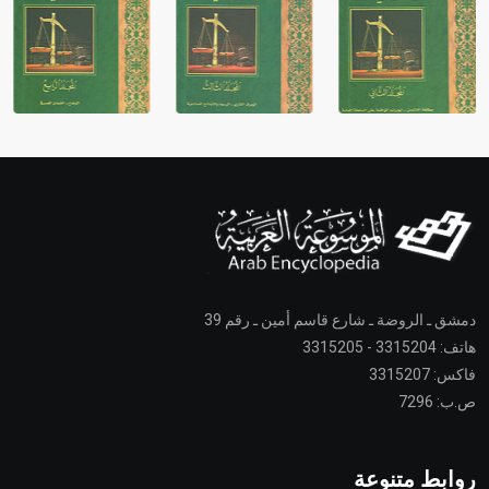
دمشق ـ الروضة ـ شارع قاسم أمين ـ رقم 39
هاتف: 3315204 - 3315205
فاكس: 3315207
ص.ب: 7296
روابط متنوعة