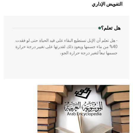
بالعمارة الإسلامية في بلاد الشام ومصر خاصة، حيث يحرص
التفويض الإداري
المعمار على بناء مداميكه وخاصة في الواجهات
هل تعلم؟
- هل تعلم أن الإبل تستطيع البقاء على قيد الحياة حتى لو فقدت
40% من ماء جسمها ويعود ذلك لقدرتها على تغيير درجة حرارة
جسمها تبعاً لتغير درجة حرارة الجو،
- هل تعلم أن أبقراط كتب في الطب أربعة مؤلفات هي:
الحكم، الأدلة، تنظيم التغذية، ورسالته في جروح الرأس. ويعود
له الفضل بأنه حرر الطب من الدين والفلسفة.
- هل تعلم أن المرجان إفراز حيواني يتكون في البحر ويتركب