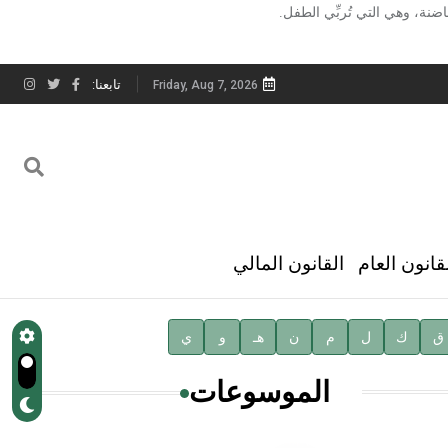
ضنة، وهي التي تُربِّي الطفل.
تابعنا:
Friday, Aug 7, 2026
قانون العام
القانون المالي
ق
ك
ل
م
ن
هـ
و
ي
الموسوعات