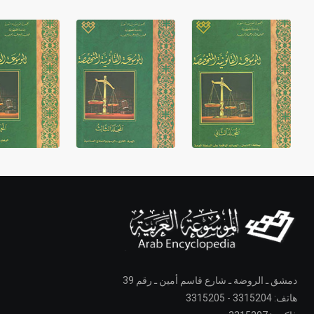
دمشق ـ الروضة ـ شارع قاسم أمين ـ رقم 39
هاتف: 3315204 - 3315205