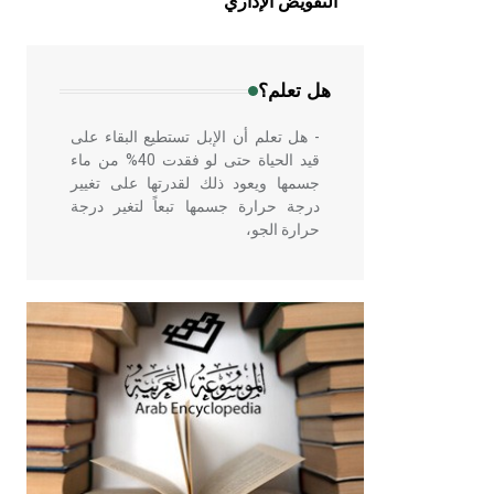
التفويض الإداري
في بلاد الشام ومصر خاصة، حيث يحرص
المعمار على بناء مداميكه وخاصة في
الواجهات
هل تعلم؟
- هل تعلم أن الإبل تستطيع البقاء على
قيد الحياة حتى لو فقدت 40% من ماء
جسمها ويعود ذلك لقدرتها على تغيير
درجة حرارة جسمها تبعاً لتغير درجة
حرارة الجو،
- هل تعلم أن أبقراط كتب في الطب
أربعة مؤلفات هي: الحكم، الأدلة، تنظيم
التغذية، ورسالته في جروح الرأس.
ويعود له الفضل بأنه حرر الطب من
الدين والفلسفة.
- هل تعلم أن المرجان إفراز حيواني
يتكون في البحر ويتركب من مادة