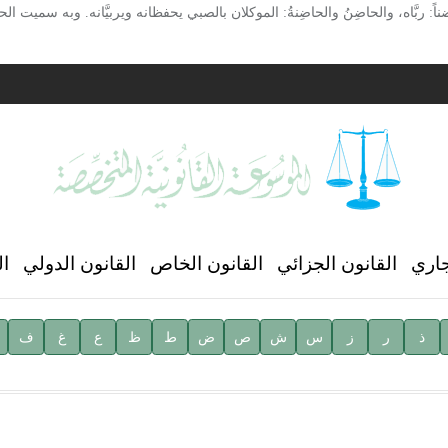
َّاه، والحاضِنُ والحاضِنةُ: الموكلان بالصبي يحفظانه ويربيَّانه. وبه سميت الحا
ية
ن العالمي للغة العربية
جاري
القانون الجزائي
القانون الخاص
القانون الدولي
ال
ذ
ر
ز
س
ش
ص
ض
ط
ظ
ع
غ
ف
ية