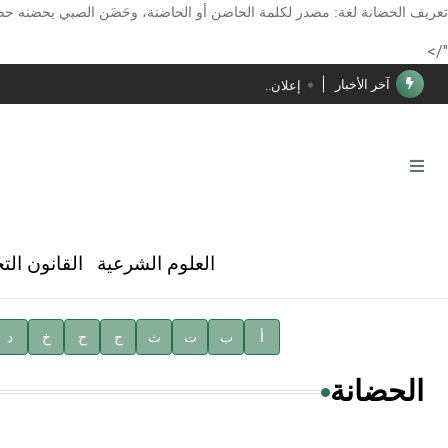
الأستاذ إياد خالد الطباع مدير عام لهيئة الموسوعة العربية
تعريف الحضانة لغة: مصدر لكلمة الحاضن أو الحاضنة، وحَضَن الصبي يحضنه حضناً: رب
دار الفكر الموزع الحصري لمنشورات هيئة الموسوعة العرب
"/>
آخر الأخبار
إعلان..
فوز الأستاذ الدكتور محمود السيد بجائزة مجمع الملك سليما
صدور المجلد الثامن عشر من الموسوعة الطبية
صدور المجلد السابع من موسوعة الآثار في سورية
توصيات مجلس الإدارة
العلوم الشرعية
القانون الت
شهر الكتاب السوري
الأستاذ إياد خالد الطباع مدير عام لهيئة الموسوعة العربية
أ
ب
ت
ث
ج
ح
خ
د
دار الفكر الموزع الحصري لمنشورات هيئة الموسوعة العرب
الحضانة