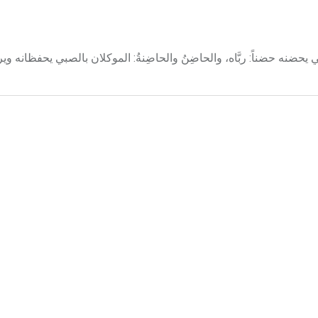
ه حضناً: ربَّاه، والحاضِنُ والحاضِنةُ: الموكلان بالصبي يحفظانه ويربيّ