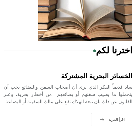
- هل تعلم أن المرجان إفراز حيواني يتكون في البحر ويتركب
من مادة كربونات الكلسيوم، وهو أحمر أو شديد الحمرة وهو
أجود أنواعه، ويمتاز بكبر الحجم ويسمى الش
اخترنا لكم
هل تعلم أن الأبسيد كلمة فرنسية اللفظ تم اعتمادها مصطلحاً
أثرياً يستخدم في العمارة عموماً وفي العمارة الدينية الخاصة
بالكنائس خصوصاً، وفي الإنكليزية أب
الخسائر البحرية المشتركة
ساد قديماً الفكر الذي يرى أن أصحاب السفن والبضائع يجب أن
يتحملوا ما يصيب سفنهم أو بضائعهم من أخطار بحرية، وعبر
القانون عن ذلك بأن تبعة الهلاك تقع على مالك السفينة أو البضاعة
- هل تعلم أن أبجر Abgar اسم معروف جيداً يعود إلى عدد من
الملوك الذين حكموا مدينة إديسا (الرها) من أبجر الأول وحتى
التاسع، وهم ينتسبون إلى أسرة أوسروين
اقرأ المزيد