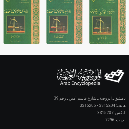
دمشق ـ الروضة ـ شارع قاسم أمين ـ رقم 39
هاتف: 3315204 - 3315205
فاكس: 3315207
ص.ب: 7296