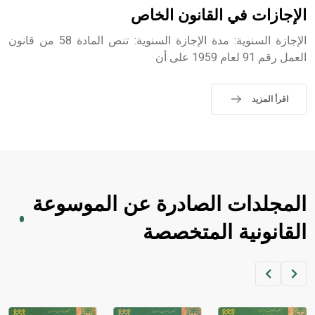
الإجازات في القانون الخاص
- هل تعلم أن الأبجدية الكنعانية تتألف من /22/ علامة كتابية
الإجازة السنوية: مدة الإجازة السنوية: تنص المادة 58 من قانون
sign تكتب منفصلة غير متصلة، وتعتمد المبدأ الأكوروفوني،
العمل رقم 91 لعام 1959 على أن
حيث تقتصر القيمة الصوتية للعلامة الك
اقرأ المزيد
المجلدات الصادرة عن الموسوعة
القانونية المتخصصة