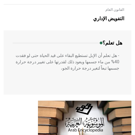
القانون العام
- هل تعلم أن الأبلق نوع من الفنون الهندسية التي ارتبطت
بالعمارة الإسلامية في بلاد الشام ومصر خاصة، حيث يحرص
التفويض الإداري
المعمار على بناء مداميكه وخاصة في الواجهات
هل تعلم؟
- هل تعلم أن الإبل تستطيع البقاء على قيد الحياة حتى لو فقدت
40% من ماء جسمها ويعود ذلك لقدرتها على تغيير درجة حرارة
جسمها تبعاً لتغير درجة حرارة الجو،
- هل تعلم أن أبقراط كتب في الطب أربعة مؤلفات هي:
الحكم، الأدلة، تنظيم التغذية، ورسالته في جروح الرأس. ويعود
له الفضل بأنه حرر الطب من الدين والفلسفة.