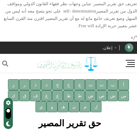
تعريف حق تقرير المصير: تتباين وجهات نظر فقهاء القانون الدولي ومواقف
الدول من تقرير المصير
self- determination
على نحو يتضح معه أنه ليس من
السهل وضع تعريف جامع مانع له مع أن تقرير المصير اقترن منذ القرن السابع
الأستاذ إياد خالد الطباع مدير عام لهيئة الموسوعة العربية
عشر بتعبير حرية الإرادة
Free will
.
دار الفكر الموزع الحصري لمنشورات هيئة الموسوعة العربية
"/>
إعلان..
فوز الأستاذ الدكتور محمود السيد بجائزة مجمع الملك سليمان
العالمي للغة العربية
صدور المجلد الثامن عشر من الموسوعة الطبية
صدور المجلد السابع من موسوعة الآثار في سورية
أ
ب
ت
ث
ج
ح
خ
د
ذ
ر
ز
س
ش
ص
ض
ط
ظ
ع
غ
ف
ق
ك
توصيات مجلس الإدارة
ل
م
ن
هـ
و
ي
شهر الكتاب السوري
حق تقرير المصير
الأستاذ إياد خالد الطباع مدير عام لهيئة الموسوعة العربية
دار الفكر الموزع الحصري لمنشورات هيئة الموسوعة العربية