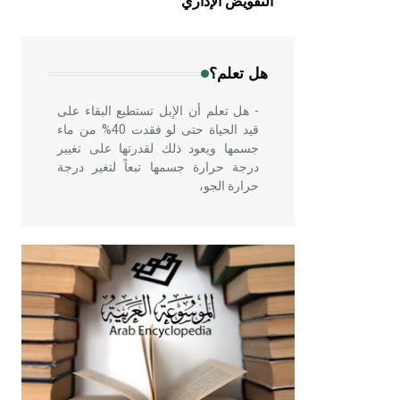
التفويض الإداري
في بلاد الشام ومصر خاصة، حيث يحرص
المعمار على بناء مداميكه وخاصة في
الواجهات
هل تعلم؟
- هل تعلم أن الإبل تستطيع البقاء على
قيد الحياة حتى لو فقدت 40% من ماء
جسمها ويعود ذلك لقدرتها على تغيير
درجة حرارة جسمها تبعاً لتغير درجة
حرارة الجو،
- هل تعلم أن أبقراط كتب في الطب
أربعة مؤلفات هي: الحكم، الأدلة، تنظيم
التغذية، ورسالته في جروح الرأس.
ويعود له الفضل بأنه حرر الطب من
الدين والفلسفة.
- هل تعلم أن المرجان إفراز حيواني
يتكون في البحر ويتركب من مادة