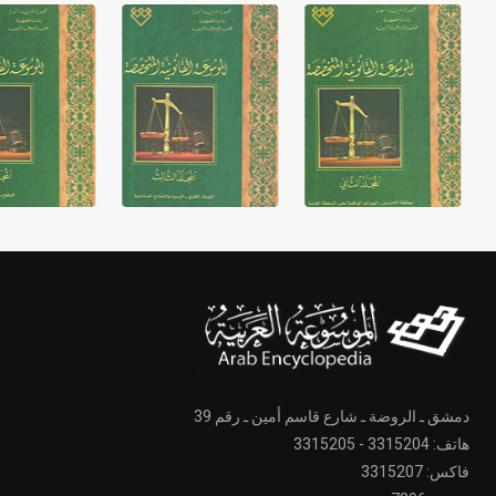
دمشق ـ الروضة ـ شارع قاسم أمين ـ رقم 39
هاتف: 3315204 - 3315205
فاكس: 3315207