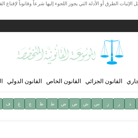
الإثبات الطرق أو الأدلة التي يجوز اللجوء إليها شرعاً وقانوناً لإقناع
ية
ن العالمي للغة العربية
جاري
القانون الجزائي
القانون الخاص
القانون الدولي
ال
ذ
ر
ز
س
ش
ص
ض
ط
ظ
ع
غ
ف
ية