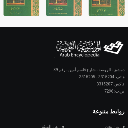
دمشق ـ الروضة ـ شارع قاسم أمين ـ رقم 39
هاتف: 3315204 - 3315205
فاكس: 3315207
ص.ب: 7296
روابط متنوعة
من نحن
عن الهيئة