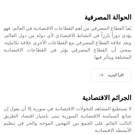
أثرياً يستخدم في العمارة عموماً وفي العمارة الدينية الخاصة
بالكنائس خصوصاً، وفي الإنكليزية أب
الحوالة المصرفية
يُعدّ القطاع المصرفي من أهم القطاعات الاقتصادية في العالم، فهو
يؤدي دوراً بارزاً في النشاط الاقتصادي لأي دولة من دول العالم،
وتعد علاقة القطاع المصرفي مع القطاعات الأخرى علاقة تكاملية،
- هل تعلم أن أبجر Abgar اسم معروف جيداً يعود إلى عدد من
الملوك الذين حكموا مدينة إديسا (الرها) من أبجر الأول وحتى
بمعنى أن القطاع المصرفي يؤثر في القطاعات الاقتصادية
التاسع، وهم ينتسبون إلى أسرة أوسروين
المختلفة ويتأثر فيها
اقرأ المزيد
- هل تعلم أن الأبجدية الكنعانية تتألف من /22/ علامة كتابية
sign تكتب منفصلة غير متصلة، وتعتمد المبدأ الأكوروفوني،
الجرائم الاقتصادية
حيث تقتصر القيمة الصوتية للعلامة الك
لا يستطيع المشاهد للتحولات الاقتصادية في سورية إلا أن يقول إن
صانع السياسة الاقتصادية السورية تبنى بامتياز اقتصاد الطريق
الثالث القائم على الجمع بين النهجين الموجه والحر في تنظيم
الأنشطة الاقتصادية