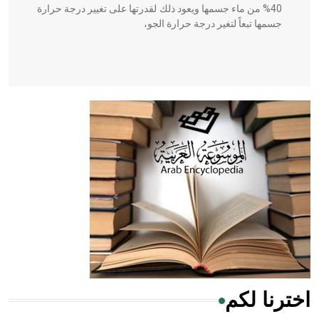
40% من ماء جسمها ويعود ذلك لقدرتها على تغيير درجة حرارة
جسمها تبعاً لتغير درجة حرارة الجو،
- هل تعلم أن أبقراط كتب في الطب أربعة مؤلفات هي:
الحكم، الأدلة، تنظيم التغذية، ورسالته في جروح الرأس. ويعود
له الفضل بأنه حرر الطب من الدين والفلسفة.
- هل تعلم أن المرجان إفراز حيواني يتكون في البحر ويتركب
من مادة كربونات الكلسيوم، وهو أحمر أو شديد الحمرة وهو
أجود أنواعه، ويمتاز بكبر الحجم ويسمى الش
اخترنا لكم
هل تعلم أن الأبسيد كلمة فرنسية اللفظ تم اعتمادها مصطلحاً