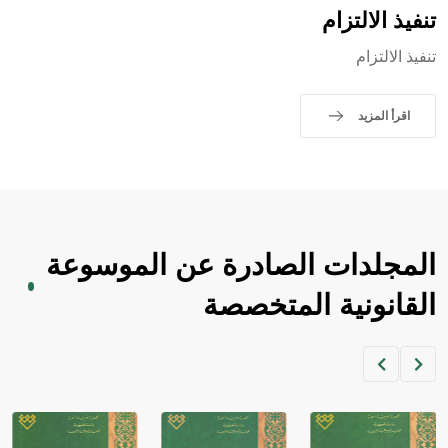
- هل تعلم أن الأبجدية الكنعانية تتألف من /22/ علامة كتابية
تنفيذ الالتزام
sign تكتب منفصلة غير متصلة، وتعتمد المبدأ الأكوروفوني،
تنفيذ الالتزام
حيث تقتصر القيمة الصوتية للعلامة الك
اقرأ المزيد
المجلدات الصادرة عن الموسوعة
القانونية المتخصصة