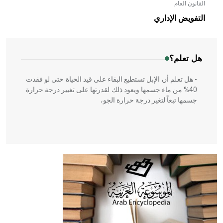
القانون العام
- هل تعلم أن الأبلق نوع من الفنون الهندسية التي ارتبطت
بالعمارة الإسلامية في بلاد الشام ومصر خاصة، حيث يحرص
التفويض الإداري
المعمار على بناء مداميكه وخاصة في الواجهات
هل تعلم؟
- هل تعلم أن الإبل تستطيع البقاء على قيد الحياة حتى لو فقدت
40% من ماء جسمها ويعود ذلك لقدرتها على تغيير درجة حرارة
جسمها تبعاً لتغير درجة حرارة الجو،
- هل تعلم أن أبقراط كتب في الطب أربعة مؤلفات هي:
الحكم، الأدلة، تنظيم التغذية، ورسالته في جروح الرأس. ويعود
له الفضل بأنه حرر الطب من الدين والفلسفة.