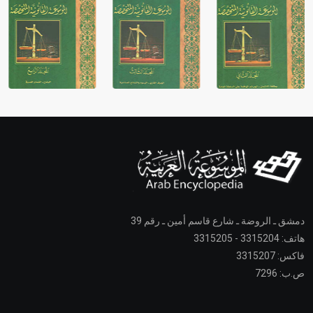
دمشق ـ الروضة ـ شارع قاسم أمين ـ رقم 39
هاتف: 3315204 - 3315205
فاكس: 3315207
ص.ب: 7296