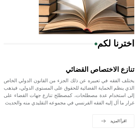
- هل تعلم أن المرجان إفراز حيواني يتكون في البحر ويتركب
من مادة كربونات الكلسيوم، وهو أحمر أو شديد الحمرة وهو
أجود أنواعه، ويمتاز بكبر الحجم ويسمى الش
اخترنا لكم
هل تعلم أن الأبسيد كلمة فرنسية اللفظ تم اعتمادها مصطلحاً
أثرياً يستخدم في العمارة عموماً وفي العمارة الدينية الخاصة
بالكنائس خصوصاً، وفي الإنكليزية أب
تنازع الاختصاص القضائي
يختلف الفقه في تعبيره عن ذلك الجزء من القانون الدولي الخاص
الذي ينظم الحماية القضائية للحقوق على المستوى الدولي، فيذهب
إلى استخدام عدة مصطلحات، كمصطلح تنازع جهات القضاء على
- هل تعلم أن أبجر Abgar اسم معروف جيداً يعود إلى عدد من
الملوك الذين حكموا مدينة إديسا (الرها) من أبجر الأول وحتى
غرار ما آل إليه الفقه الفرنسي في مجموعه التقليدي منه والحديث
التاسع، وهم ينتسبون إلى أسرة أوسروين
اقرأ المزيد