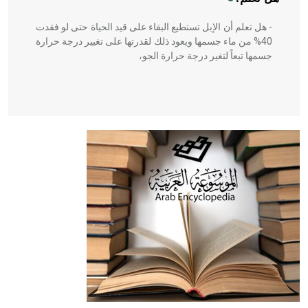
- هل تعلم أن الإبل تستطيع البقاء على قيد الحياة حتى لو فقدت
40% من ماء جسمها ويعود ذلك لقدرتها على تغيير درجة حرارة
جسمها تبعاً لتغير درجة حرارة الجو،
- هل تعلم أن أبقراط كتب في الطب أربعة مؤلفات هي:
الحكم، الأدلة، تنظيم التغذية، ورسالته في جروح الرأس. ويعود
له الفضل بأنه حرر الطب من الدين والفلسفة.
- هل تعلم أن المرجان إفراز حيواني يتكون في البحر ويتركب
من مادة كربونات الكلسيوم، وهو أحمر أو شديد الحمرة وهو
أجود أنواعه، ويمتاز بكبر الحجم ويسمى الش