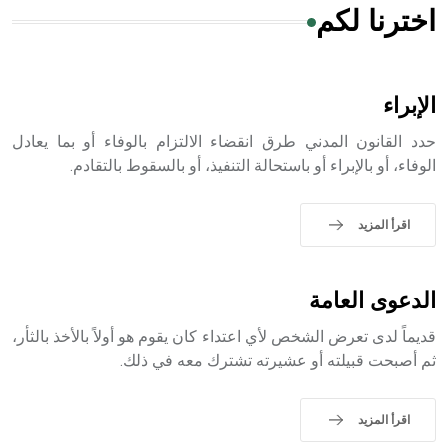
اخترنا لكم
هل تعلم أن الأبسيد كلمة فرنسية اللفظ تم اعتمادها مصطلحاً
أثرياً يستخدم في العمارة عموماً وفي العمارة الدينية الخاصة
بالكنائس خصوصاً، وفي الإنكليزية أب
الإبراء
حدد القانون المدني طرق انقضاء الالتزام بالوفاء أو بما يعادل
الوفاء، أو بالإبراء أو باستحالة التنفيذ، أو بالسقوط بالتقادم.
- هل تعلم أن أبجر Abgar اسم معروف جيداً يعود إلى عدد من
الملوك الذين حكموا مدينة إديسا (الرها) من أبجر الأول وحتى
اقرأ المزيد
التاسع، وهم ينتسبون إلى أسرة أوسروين
الدعوى العامة
قديماً لدى تعرض الشخص لأي اعتداء كان يقوم هو أولاً بالأخذ بالثأر،
- هل تعلم أن الأبجدية الكنعانية تتألف من /22/ علامة كتابية
ثم أصبحت قبيلته أو عشيرته تشترك معه في ذلك.
sign تكتب منفصلة غير متصلة، وتعتمد المبدأ الأكوروفوني،
حيث تقتصر القيمة الصوتية للعلامة الك
اقرأ المزيد