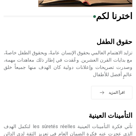
اخترنا لكم
هل تعلم أن الأبسيد كلمة فرنسية اللفظ تم اعتمادها مصطلحاً
أثرياً يستخدم في العمارة عموماً وفي العمارة الدينية الخاصة
بالكنائس خصوصاً، وفي الإنكليزية أب
حقوق الطفل
تزايد الاهتمام العالمي بحقوق الإنسان عامةً، وبحقوق الطفل خاصةً،
مع بدايات القرن العشرين. وعُقدت في إطار ذلك معاهدات مهمة،
وصدرت تصريحات وإعلانات دولية كان الهدف منها جميعاً خلق
- هل تعلم أن أبجر Abgar اسم معروف جيداً يعود إلى عدد من
عالمٍ أفضل للأطفال
الملوك الذين حكموا مدينة إديسا (الرها) من أبجر الأول وحتى
التاسع، وهم ينتسبون إلى أسرة أوسروين
اقرأ المزيد
- هل تعلم أن الأبجدية الكنعانية تتألف من /22/ علامة كتابية
التأمينات العينية
sign تكتب منفصلة غير متصلة، وتعتمد المبدأ الأكوروفوني،
حيث تقتصر القيمة الصوتية للعلامة الك
تأتي فكرة التأمينات العينية les sûretés réelles لتكمل الهدف
الذي عجزت عنه فكرة الضمان العام في تعزيز الثقة لدى الدائن