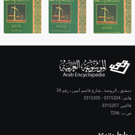
دمشق ـ الروضة ـ شارع قاسم أمين ـ رقم 39
هاتف: 3315204 - 3315205
فاكس: 3315207
ص.ب: 7296
روابط متنوعة