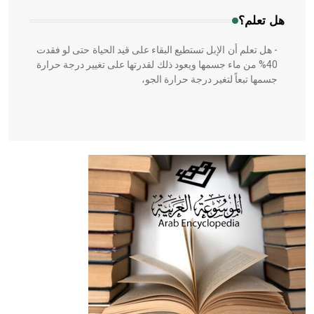
هل تعلم؟
- هل تعلم أن الإبل تستطيع البقاء على قيد الحياة حتى لو فقدت
40% من ماء جسمها ويعود ذلك لقدرتها على تغيير درجة حرارة
جسمها تبعاً لتغير درجة حرارة الجو،
- هل تعلم أن أبقراط كتب في الطب أربعة مؤلفات هي:
الحكم، الأدلة، تنظيم التغذية، ورسالته في جروح الرأس. ويعود
له الفضل بأنه حرر الطب من الدين والفلسفة.
- هل تعلم أن المرجان إفراز حيواني يتكون في البحر ويتركب
من مادة كربونات الكلسيوم، وهو أحمر أو شديد الحمرة وهو
أجود أنواعه، ويمتاز بكبر الحجم ويسمى الش