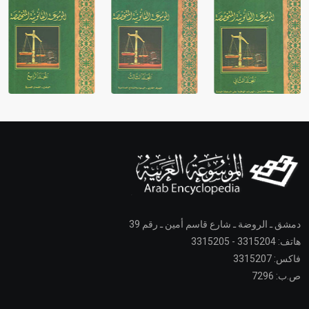
دمشق ـ الروضة ـ شارع قاسم أمين ـ رقم 39
هاتف: 3315204 - 3315205
فاكس: 3315207
ص.ب: 7296