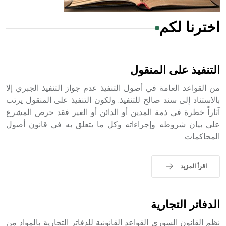
اخترنا لكم
هل تعلم أن الأبسيد كلمة فرنسية اللفظ تم اعتمادها مصطلحاً
أثرياً يستخدم في العمارة عموماً وفي العمارة الدينية الخاصة
بالكنائس خصوصاً، وفي الإنكليزية أب
التنفيذ على المنقول
من القواعد العامة في أصول التنفيذ عدم جواز التنفيذ الجبري إلا
بالاستناد إلى سند صالح للتنفيذ. ولكون التنفيذ على المنقول يرتب
آثاراً خطرة في ذمة المدين أو الدائن أو الغير فقد حرص المشرع
- هل تعلم أن أبجر Abgar اسم معروف جيداً يعود إلى عدد من
الملوك الذين حكموا مدينة إديسا (الرها) من أبجر الأول وحتى
على بيان شروطه وإجراءاته وكل ما يتعلق به في قانون أصول
التاسع، وهم ينتسبون إلى أسرة أوسروين
المحاكمات.
اقرأ المزيد
- هل تعلم أن الأبجدية الكنعانية تتألف من /22/ علامة كتابية
sign تكتب منفصلة غير متصلة، وتعتمد المبدأ الأكوروفوني،
الدفاتر التجارية
حيث تقتصر القيمة الصوتية للعلامة الك
نظم القانون السوري القواعد القانونية للدفاتر التجارية بالمواد من