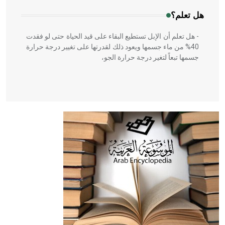
هل تعلم؟
- هل تعلم أن الإبل تستطيع البقاء على قيد الحياة حتى لو فقدت
40% من ماء جسمها ويعود ذلك لقدرتها على تغيير درجة حرارة
جسمها تبعاً لتغير درجة حرارة الجو،
- هل تعلم أن أبقراط كتب في الطب أربعة مؤلفات هي:
الحكم، الأدلة، تنظيم التغذية، ورسالته في جروح الرأس. ويعود
له الفضل بأنه حرر الطب من الدين والفلسفة.
- هل تعلم أن المرجان إفراز حيواني يتكون في البحر ويتركب
من مادة كربونات الكلسيوم، وهو أحمر أو شديد الحمرة وهو
أجود أنواعه، ويمتاز بكبر الحجم ويسمى الش