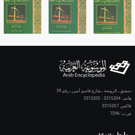
دمشق ـ الروضة ـ شارع قاسم أمين ـ رقم 39
هاتف: 3315204 - 3315205
فاكس: 3315207
ص.ب: 7296