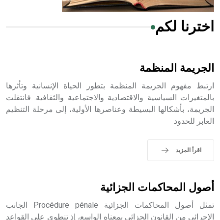
اخترنا لكم
هل تعلم أن الأبسيد كلمة فرنسية اللفظ تم اعتمادها مصطلحاً
أثرياً يستخدم في العمارة عموماً وفي العمارة الدينية الخاصة
بالكنائس خصوصاً، وفي الإنكليزية أب
الجريمة المنظمة
ارتبط مفهوم الجريمة المنظمة بتطور الحياة الإنسانية وتأثرها
بالمتغيرات السياسية والاقتصادية والاجتماعية والثقافية. فانتقلت
الجريمة، بأشكالها البسيطة وعناصرها الأولية، إلى مرحلة التنظيم
- هل تعلم أن أبجر Abgar اسم معروف جيداً يعود إلى عدد من
العابر للحدود
الملوك الذين حكموا مدينة إديسا (الرها) من أبجر الأول وحتى
التاسع، وهم ينتسبون إلى أسرة أوسروين
اقرأ المزيد
- هل تعلم أن الأبجدية الكنعانية تتألف من /22/ علامة كتابية
أصول المحاكمات الجزائية
sign تكتب منفصلة غير متصلة، وتعتمد المبدأ الأكوروفوني،
حيث تقتصر القيمة الصوتية للعلامة الك
تمثل أصول المحاكمات الجزائية Procédure pénale الجانب
الإجرائي من القانون الجزائي بمعناه الواسع، إذ تنطوي على القواعد