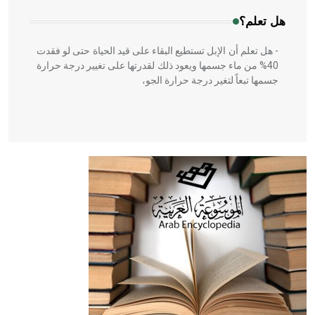
هل تعلم؟
- هل تعلم أن الإبل تستطيع البقاء على قيد الحياة حتى لو فقدت
40% من ماء جسمها ويعود ذلك لقدرتها على تغيير درجة حرارة
جسمها تبعاً لتغير درجة حرارة الجو،
- هل تعلم أن أبقراط كتب في الطب أربعة مؤلفات هي:
الحكم، الأدلة، تنظيم التغذية، ورسالته في جروح الرأس. ويعود
له الفضل بأنه حرر الطب من الدين والفلسفة.
- هل تعلم أن المرجان إفراز حيواني يتكون في البحر ويتركب
من مادة كربونات الكلسيوم، وهو أحمر أو شديد الحمرة وهو
أجود أنواعه، ويمتاز بكبر الحجم ويسمى الش