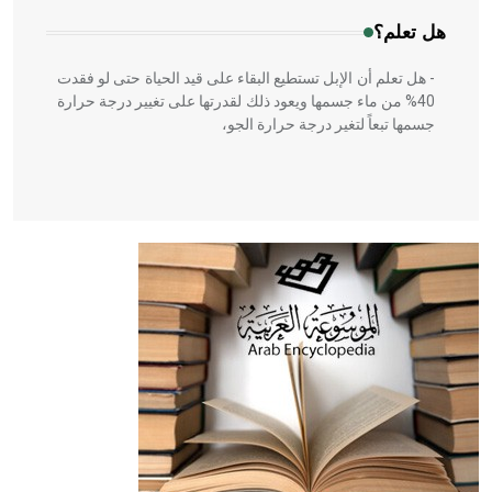
هل تعلم؟
- هل تعلم أن الإبل تستطيع البقاء على قيد الحياة حتى لو فقدت
40% من ماء جسمها ويعود ذلك لقدرتها على تغيير درجة حرارة
جسمها تبعاً لتغير درجة حرارة الجو،
- هل تعلم أن أبقراط كتب في الطب أربعة مؤلفات هي:
الحكم، الأدلة، تنظيم التغذية، ورسالته في جروح الرأس. ويعود
له الفضل بأنه حرر الطب من الدين والفلسفة.
- هل تعلم أن المرجان إفراز حيواني يتكون في البحر ويتركب
من مادة كربونات الكلسيوم، وهو أحمر أو شديد الحمرة وهو
أجود أنواعه، ويمتاز بكبر الحجم ويسمى الش