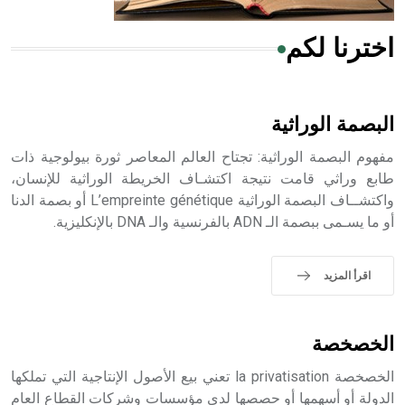
اخترنا لكم
هل تعلم أن الأبسيد كلمة فرنسية اللفظ تم اعتمادها مصطلحاً
أثرياً يستخدم في العمارة عموماً وفي العمارة الدينية الخاصة
بالكنائس خصوصاً، وفي الإنكليزية أب
البصمة الوراثية
مفهوم البصمة الوراثية: تجتاح العالم المعاصر ثورة بيولوجية ذات
طابع وراثي قامت نتيجة اكتشـاف الخريطة الوراثية للإنسان،
واكتشــاف البصمة الوراثية L’empreinte génétique أو بصمة الدنا
- هل تعلم أن أبجر Abgar اسم معروف جيداً يعود إلى عدد من
أو ما يسـمى ببصمة الـ ADN بالفرنسية والـ DNA بالإنكليزية.
الملوك الذين حكموا مدينة إديسا (الرها) من أبجر الأول وحتى
التاسع، وهم ينتسبون إلى أسرة أوسروين
اقرأ المزيد
- هل تعلم أن الأبجدية الكنعانية تتألف من /22/ علامة كتابية
الخصخصة
sign تكتب منفصلة غير متصلة، وتعتمد المبدأ الأكوروفوني،
حيث تقتصر القيمة الصوتية للعلامة الك
الخصخصة la privatisation تعني بيع الأصول الإنتاجية التي تملكها
الدولة أو أسهمها أو حصصها لدى مؤسسات وشركات القطاع العام