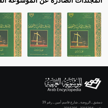
المجلدات الصادرة عن الموسوعة الق
دمشق ـ الروضة ـ شارع قاسم أمين ـ رقم 39