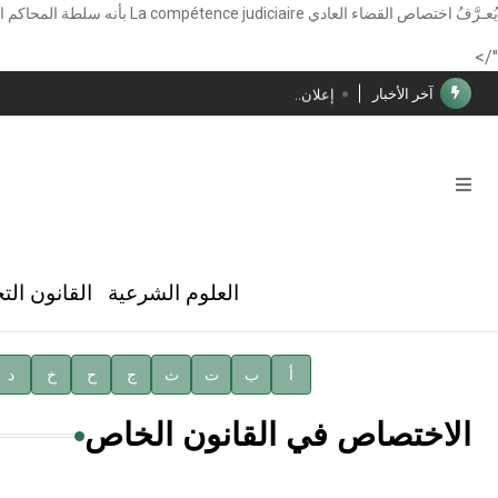
الأستاذ إياد خالد الطباع مدير عام لهيئة الموسوعة العربية
يُعـرَّفُ اختصاص القضاء العادي
La compétence judiciaire
بأنه سلطة المحاكم ال
دار الفكر الموزع الحصري لمنشورات هيئة الموسوعة العرب
"/>
آخر الأخبار
إعلان..
فوز الأستاذ الدكتور محمود السيد بجائزة مجمع الملك سليما
صدور المجلد الثامن عشر من الموسوعة الطبية
صدور المجلد السابع من موسوعة الآثار في سورية
توصيات مجلس الإدارة
العلوم الشرعية
القانون الت
شهر الكتاب السوري
الأستاذ إياد خالد الطباع مدير عام لهيئة الموسوعة العربية
أ
ب
ت
ث
ج
ح
خ
د
دار الفكر الموزع الحصري لمنشورات هيئة الموسوعة العرب
الاختصاص في القانون الخاص