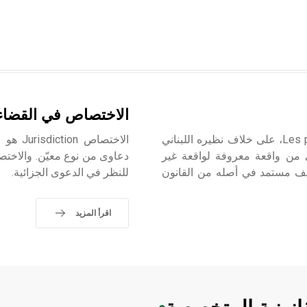
الاختصاص في القضاء 
لم يُعطِ المشرع السوري تعريفاً محدداً للقرائن Les présomptions، على خلاف نظيره اللبناني
الاختص
ضي من واقعة معروفة لواقعة غير
دعاوى من نوع معيّن. والاختص
 وهو تعريف مستمد في أصله من القانون
للنظر في الدعوى الجزائية.
اقرأ المزيد