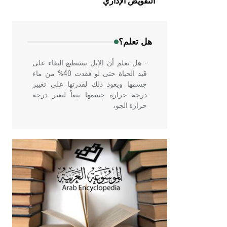
التفويض الإداري
في بلاد الشام ومصر خاصة، حيث يحرص
المعمار على بناء مداميكه وخاصة في
الواجهات
هل تعلم؟
- هل تعلم أن الإبل تستطيع البقاء على
قيد الحياة حتى لو فقدت 40% من ماء
جسمها ويعود ذلك لقدرتها على تغيير
درجة حرارة جسمها تبعاً لتغير درجة
حرارة الجو،
- هل تعلم أن أبقراط كتب في الطب
أربعة مؤلفات هي: الحكم، الأدلة، تنظيم
التغذية، ورسالته في جروح الرأس.
ويعود له الفضل بأنه حرر الطب من
الدين والفلسفة.
- هل تعلم أن المرجان إفراز حيواني
يتكون في البحر ويتركب من مادة