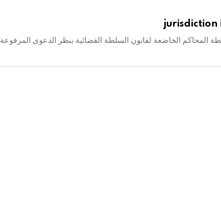
jurisdictio
تصاص القضاء العادي La compétence judiciaire بأنه سلطة المحاكم الخاضعة لقانون السلطة القضائية بنظر الدعوى الم