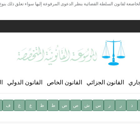
خاضعة لقانون السلطة القضائية بنظر الدعوى المرفوعة إليها سواء تعلق ذلك بنوع ا
ية
ن العالمي للغة العربية
جاري
القانون الجزائي
القانون الخاص
القانون الدولي
ال
ذ
ر
ز
س
ش
ص
ض
ط
ظ
ع
غ
ف
ية