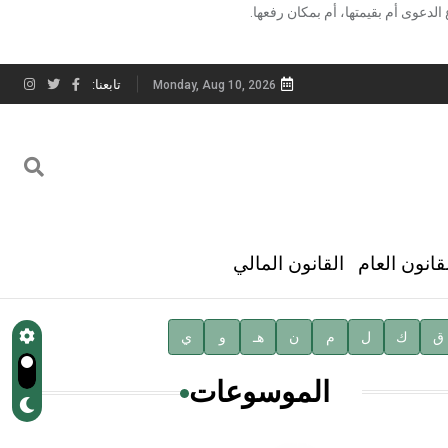
لدعوى أم بقيمتها، أم بمكان رفعها.
تابعنا:
Monday, Aug 10, 2026
قانون العام
القانون المالي
ق
ك
ل
م
ن
هـ
و
ي
الموسوعات