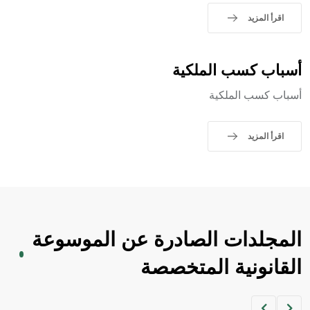
التاسع، وهم ينتسبون إلى أسرة أوسروين
اقرأ المزيد
أسباب كسب الملكية
- هل تعلم أن الأبجدية الكنعانية تتألف من /22/ علامة كتابية
أسباب كسب الملكية
sign تكتب منفصلة غير متصلة، وتعتمد المبدأ الأكوروفوني،
حيث تقتصر القيمة الصوتية للعلامة الك
اقرأ المزيد
المجلدات الصادرة عن الموسوعة
القانونية المتخصصة