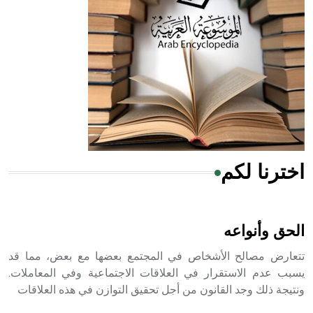
له الفضل بأنه حرر الطب من الدين والفلسفة.
- هل تعلم أن المرجان إفراز حيواني يتكون في البحر ويتركب
من مادة كربونات الكلسيوم، وهو أحمر أو شديد الحمرة وهو
أجود أنواعه، ويمتاز بكبر الحجم ويسمى الش
اخترنا لكم
هل تعلم أن الأبسيد كلمة فرنسية اللفظ تم اعتمادها مصطلحاً
أثرياً يستخدم في العمارة عموماً وفي العمارة الدينية الخاصة
بالكنائس خصوصاً، وفي الإنكليزية أب
الحق وأنواعه
تتعارض مصالح الأشخاص في المجتمع بعضها مع بعض، مما قد
يسبب عدم الاستقرار في العلاقات الاجتماعية وفي المعاملات.
ونتيجة ذلك وجد القانون من أجل تحقيق التوازن في هذه العلاقات
- هل تعلم أن أبجر Abgar اسم معروف جيداً يعود إلى عدد من
الملوك الذين حكموا مدينة إديسا (الرها) من أبجر الأول وحتى