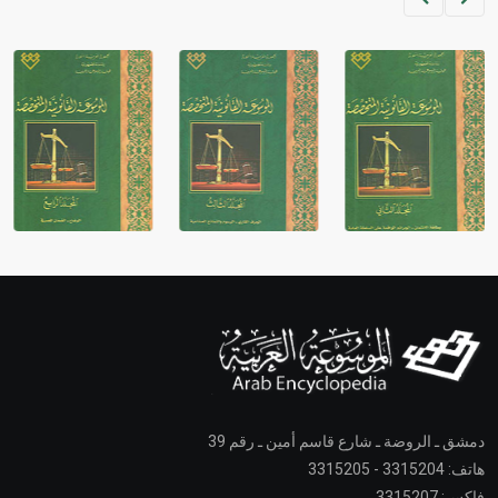
دمشق ـ الروضة ـ شارع قاسم أمين ـ رقم 39
هاتف: 3315204 - 3315205
فاكس: 3315207