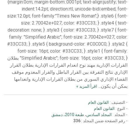
{margin:0cm; margin-bottom:.0001pt; text-align:justify; text-
indent:14.2pt; direction:rtl; unicode-bidi:embed; font-
size:12.0pt; font-family:"Times New Roman";} .style6 { font-
size: 2.70042e+027; color: #33CC33; } .style4 { text-
decoration: none; } .style3 { color: #33CC33; } .style7 { font-
family: "Simplified Arabic"; font-size: 2.70042e+027; color:
#33CC33; } .style5 { background-color: #C0C0C0; } .style2 {
font-size: 16pt; color: #33CC33; } .style1 { font-family:
"Simplified Arabic"; font-size: 16pt; color: #33CC33; } بطلان
القرارات الإدارية مهند نوح انعدام القرارات الإدارية بطلان القرار
الإداري نتائج التفرقة بين القرار الباطل والقرار المعدوم موقف
القضاء الإداري السوري من بطلان القرارات الإدارية وانعدامها
يمكن أن يكون...
اقرأ المزيد »
- التصنيف :
القانون العام
- النوع :
القانون العام
- المجلد :
المجلد السادس، طبعة 2010، دمشق
- رقم الصفحة ضمن المجلد :
336