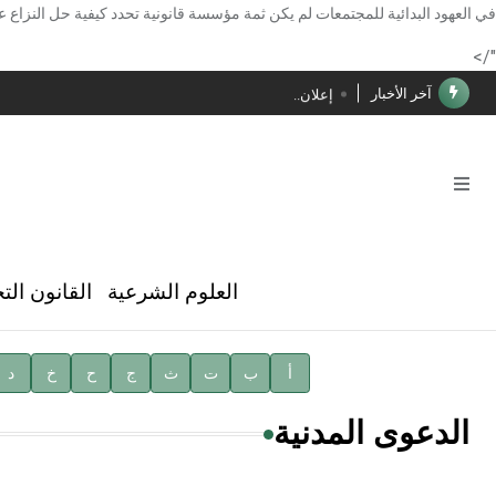
الأستاذ إياد خالد الطباع مدير عام لهيئة الموسوعة العربية
في العهود البدائية للمجتمعات لم يكن ثمة مؤسسة قانونية تحدد كيفية حل النزاع عن
دار الفكر الموزع الحصري لمنشورات هيئة الموسوعة العرب
"/>
آخر الأخبار
إعلان..
فوز الأستاذ الدكتور محمود السيد بجائزة مجمع الملك سليما
صدور المجلد الثامن عشر من الموسوعة الطبية
صدور المجلد السابع من موسوعة الآثار في سورية
توصيات مجلس الإدارة
العلوم الشرعية
القانون الت
شهر الكتاب السوري
الأستاذ إياد خالد الطباع مدير عام لهيئة الموسوعة العربية
أ
ب
ت
ث
ج
ح
خ
د
دار الفكر الموزع الحصري لمنشورات هيئة الموسوعة العرب
الدعوى المدنية