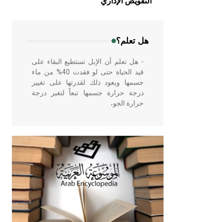
التفويض الإداري
في بلاد الشام ومصر خاصة، حيث يحرص
المعمار على بناء مداميكه وخاصة في
الواجهات
هل تعلم؟
- هل تعلم أن الإبل تستطيع البقاء على
قيد الحياة حتى لو فقدت 40% من ماء
جسمها ويعود ذلك لقدرتها على تغيير
درجة حرارة جسمها تبعاً لتغير درجة
حرارة الجو،
- هل تعلم أن أبقراط كتب في الطب
أربعة مؤلفات هي: الحكم، الأدلة، تنظيم
التغذية، ورسالته في جروح الرأس.
ويعود له الفضل بأنه حرر الطب من
الدين والفلسفة.
- هل تعلم أن المرجان إفراز حيواني
يتكون في البحر ويتركب من مادة