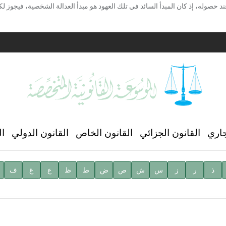
د حصوله، إذ كان المبدأ السائد في تلك العهود هو مبدأ العدالة الشخصية، فيجوز ل
ية
ن العالمي للغة العربية
جاري
القانون الجزائي
القانون الخاص
القانون الدولي
ال
ذ
ر
ز
س
ش
ص
ض
ط
ظ
ع
غ
ف
ية