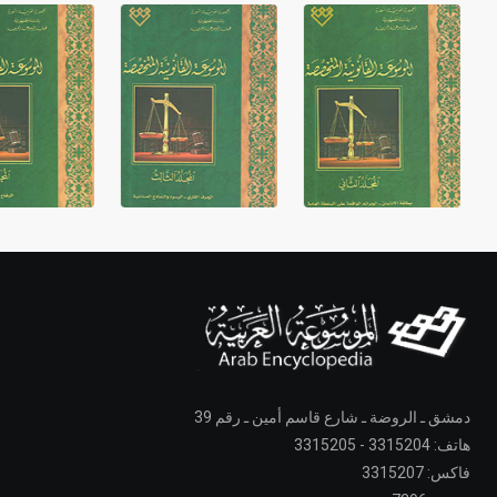
دمشق ـ الروضة ـ شارع قاسم أمين ـ رقم 39
هاتف: 3315204 - 3315205
فاكس: 3315207