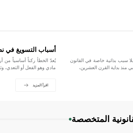
أسباب التسويغ في نط
 بلا سبب بذاتية خاصة في القانون
يُعدّ الخطأ ركناً أساسياً من
ي منذ بداية القرن العشرين،
مادي وهو الفعل أو التعدي، وثان
اقرأ المزيد
انونية المتخصصة