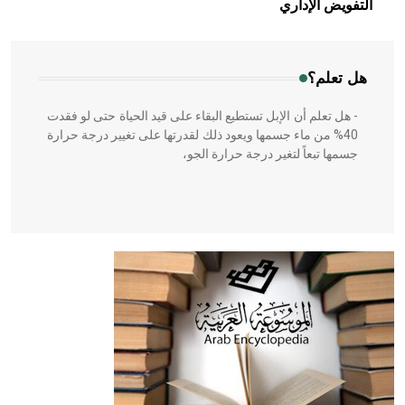
التفويض الإداري
المعمار على بناء مداميكه وخاصة في الواجهات
هل تعلم؟
- هل تعلم أن الإبل تستطيع البقاء على قيد الحياة حتى لو فقدت
40% من ماء جسمها ويعود ذلك لقدرتها على تغيير درجة حرارة
جسمها تبعاً لتغير درجة حرارة الجو،
- هل تعلم أن أبقراط كتب في الطب أربعة مؤلفات هي:
الحكم، الأدلة، تنظيم التغذية، ورسالته في جروح الرأس. ويعود
له الفضل بأنه حرر الطب من الدين والفلسفة.
- هل تعلم أن المرجان إفراز حيواني يتكون في البحر ويتركب