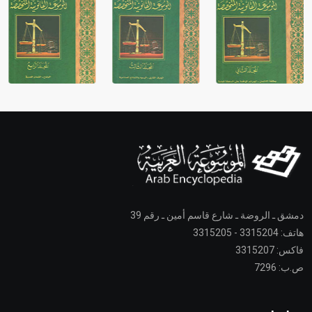
دمشق ـ الروضة ـ شارع قاسم أمين ـ رقم 39
هاتف: 3315204 - 3315205
فاكس: 3315207
ص.ب: 7296