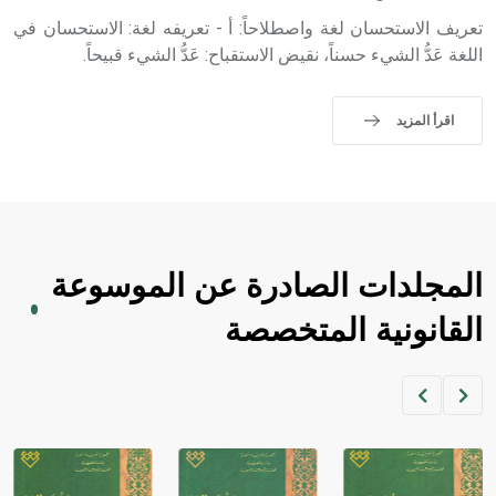
sign تكتب منفصلة غير متصلة، وتعتمد المبدأ الأكوروفوني،
حيث تقتصر القيمة الصوتية للعلامة الك
تعريف الاستحسان لغة واصطلاحاً: أ - تعريفه لغة: الاستحسان في
اللغة عَدُّ الشيء حسناً، نقيض الاستقباح: عَدُّ الشيء قبيحاً.
اقرأ المزيد
المجلدات الصادرة عن الموسوعة
القانونية المتخصصة