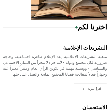
من مادة كربونات الكلسيوم، وهو أحمر أو شديد الحمرة وهو
أجود أنواعه، ويمتاز بكبر الحجم ويسمى الش
اخترنا لكم
هل تعلم أن الأبسيد كلمة فرنسية اللفظ تم اعتمادها مصطلحاً
أثرياً يستخدم في العمارة عموماً وفي العمارة الدينية الخاصة
بالكنائس خصوصاً، وفي الإنكليزية أب
التشريعات الإعلامية
ماهية التشريعات الإعلامية: يعد الإعلام ظاهرة اجتماعية، وحاجة
ضرورية لكل مجتمع ودولة - لأنه جزء لا يتجزأ من البنيان الاجتماعي
والسياسي - ووسيلة مهمة في تكوين الرأي العام ومنبراً معبراً عنه
- هل تعلم أن أبجر Abgar اسم معروف جيداً يعود إلى عدد من
الملوك الذين حكموا مدينة إديسا (الرها) من أبجر الأول وحتى
وجهازاً فعالاً لمعالجة قضايا المجتمع الملحة والعمل على حلها
التاسع، وهم ينتسبون إلى أسرة أوسروين
اقرأ المزيد
- هل تعلم أن الأبجدية الكنعانية تتألف من /22/ علامة كتابية
الاستحسان