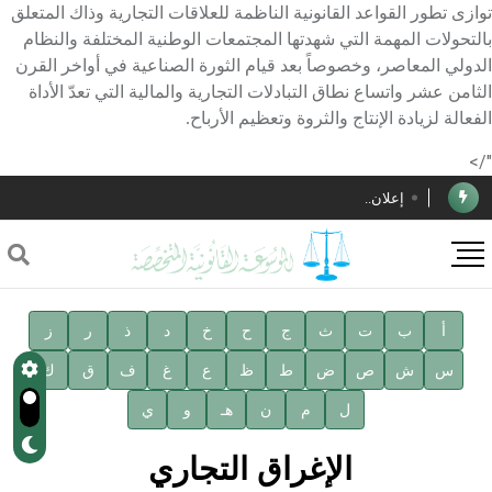
توازى تطور القواعد القانونية الناظمة للعلاقات التجارية وذاك المتعلق
بالتحولات المهمة التي شهدتها المجتمعات الوطنية المختلفة والنظام
الدولي المعاصر، وخصوصاً بعد قيام الثورة الصناعية في أواخر القرن
الثامن عشر واتساع نطاق التبادلات التجارية والمالية التي تعدّ الأداة
الأستاذ إياد خالد الطباع مدير عام لهيئة الموسوعة العربية
الفعالة لزيادة الإنتاج والثروة وتعظيم الأرباح.
دار الفكر الموزع الحصري لمنشورات هيئة الموسوعة العربية
"/>
إعلان..
فوز الأستاذ الدكتور محمود السيد بجائزة مجمع الملك سليمان
العالمي للغة العربية
صدور المجلد الثامن عشر من الموسوعة الطبية
صدور المجلد السابع من موسوعة الآثار في سورية
أ
ب
ت
ث
ج
ح
خ
د
ذ
ر
ز
س
ش
ص
ض
ط
ظ
ع
غ
ف
ق
ك
توصيات مجلس الإدارة
ل
م
ن
هـ
و
ي
شهر الكتاب السوري
الإغراق التجاري
الأستاذ إياد خالد الطباع مدير عام لهيئة الموسوعة العربية