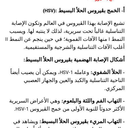
أ- الخمج بڤيروس الحلأ البسيط :(
)
HSV
تشيع الإصابة بهذا الڤيروس في العالم وتكون الإصابة
التناسلية غالباً تحت سريرية، لذلك لا ينتبه لها. ويسبب
النمط
منها الآفات الفموية؛ في حين ينجم عن النمط
II
I
أغلب الآفات التناسلية والشرجية والمستقيمية.
أشكال الإصابة الهضمية بڤيروس الحلأ البسيط:
- الحلأ الشفوي:
وعامله
، ويمكن أن يصيب أيضاً
HSV-1
الناحية التناسلية والكبد والعين والجهاز العصبي
المركزي.
- التهاب الفم واللثة والبلعوم:
وهي الأعراض السريرية
الأكثر حدوثاً للنوبة الأولى من خمج الڤيروس
.
HSV-1
- التهاب المريء بڤيروس الحلأ البسيط:
ويشاهد في