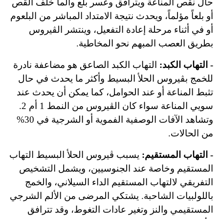
حال نقص المناعة ويترافق وعسر بلع وألماً خلف القص
أو بلعاً مؤلماً، ويحدث نتيجة الامتداد المباشر من البلعوم
أو في أثناء مرحلة إعادة التفعيل، وينتشر الڤيروس
بطريق العصب المبهم نحو المخاطية.
- التهاب الكبد:
التهاب الكبد الصاعق هو مضاعفة نادرة
للخمج بڤيروس الحلأ البسيط وأكثر ما يحدث في حال
تثبط المناعة أو عند الحوامل، كما يمكن أن يحدث عند
سويي المناعة سواء كان الڤيروس من النمط 1 أم 2.
وتشاهد الآفات الوصفية الفموية أو الشرجية في 30%
من الحالات.
- التهاب المستقيم:
يسبب ڤيروس الحلأ البسيط التهاب
المستقيم وخاصة عند الجنوسيين، ويشمل التشخيص
التفريقي لالتهاب المستقيم الداء السيلاني، والخمج
باللولبيات الشاحبة. يشتكي المرضى من الألم الشرجي
المستقيمي والنز وتغير عادات التغوط، وقد تترافق