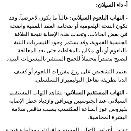
أ- داء السيلان:
- التهاب البلعوم السيلاني:
غالباً ما يكون لاعرضياً. وقد
تكون النتحة البلعومية أو ضخامة العقد اللمفية واضحة
في بعض الحالات، وتحدث هذه الإصابة نتيجة العلاقة
الجنسية الفموية، وقد يستمر وجود النيسريات البنية
بالبلعوم أو بأي مكان بالمخاطية حتى بعد المعالجة
ليصبح مصدراً محتملاً للخمج المنتشر بالنيسريات البنية.
يعتمد التشخيص على زرع مفرزات البلعوم أو كشف
الدنا بطريقة تفاعل البوليميراز التسلسلي.
- التهاب المستقيم السيلاني:
يشاهد التهاب المستقيم
السيلاني عند الجنوسيين ويترافق وازدياد خطر الإصابة
بڤيروس عوز المناعة المكتسب بسبب تناقص سلامة
البشرة المخاطية.
تشمل أعراض التهاب المستقيم إفرازات مخاطية قيحية