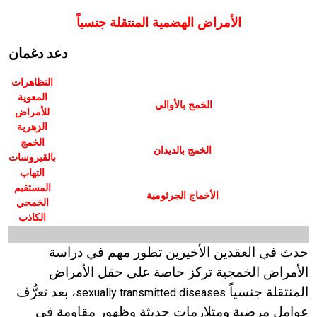
الأمراض الهضمية المنتقلة جنسياً
دعد دغمان
التظاهرات
المعوية
الخمج بالأوالي
للأمراض
الزهرية
الخمج
الخمج بالديدان
بالڤيروسات
التهاب
المستقيم
الأخماج الجرثومية
الخمجي
الكاذب
حدث في العقدين الأخيرين تطور مهم في دراسة
الأمراض الخمجية تركز خاصة على حقل الأمراض
المنتقلة جنسياً
، بعد تعرُّف
sexually transmitted diseases
عوامل مرضية ومتلازمات حديثة وظهور مقاومة في