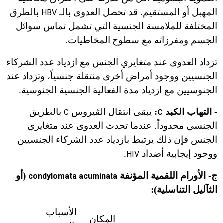
المهبل أو المستقيم. قد تحصل العدوى بالـ
بالطرق
HBV
المختلفة للملامسة الجنسية التي تشمل تماس سوائل
الجسم ومفرزاته مع سطوح المخاطيات.
تزداد العدوى عند متغايري الجنس مع ازدياد عدد الشركاء
الجنسيين ووجود أمراض أخرى منتقلة جنسياً، وتزداد عند
الجنوسيين مع ازدياد مدة الفعالية الجنسية الجنوسية.
- التهاب الكبد
:
يبقى انتقال الڤيروس
بالطريق
C
C
الجنسي محدوداً. عندما تحدث العدوى عند متغايري
الجنس فإن ذلك يرتبط بازدياد عدد الشركاء الجنسيين
ووجود إيجابية أضداد
.
HIV
ج- الأورام اللقمية المؤنفة
(أو
condylomata acuminata
الثآليل التناسلية):
الأسباب
المكان