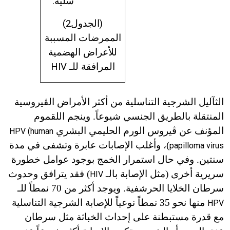
سلية.
(الجدول2)
الممرضات المسببة
للأ
ع
راض الهضمية
المرافقة للـ
HIV
الثآليل الشرجية التناسلية من أكثر الأمراض الڤيروسية
المنتقلة بالطريق الجنسي شيوعاً. وينجم اللقموم
المؤنف عن ڤيروس الورم الحليمي البشري
HPV (human
)، وأغلب الإصابات عابرة وتشفى في مدة
papilloma virus
سنتين. وفي حال استمرار الخمج بوجود عوامل خطورة
سريرية أخرى (مثل الإصابة بالـ
) فقد يترافق وحدوث
HIV
سرطان الخلايا الحرشفية. ويوجد أكثر من 70 نمطاً للـ
منها نحو 35 نمطاً نوعياً للإصابة الشرجية التناسلية
HPV
مع قدرة مستبطنة على إحداث الخباثة مثل سرطان