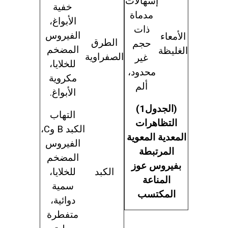
إسهالات
خفية
مدماة
الأبواغ،
ذات
الفيروس
الأمعاء
الطرق
حجم
المضخم
الغليظة
الصفراوية
غير
للخلايا
،
محدود،
مكروية
ألم
الأبواغ.
(الجدول1)
التهاب
التظاهرات
الكبد
B
و
C
،
المعدية الم
ع
وية
الفيروس
المرتبطة
المضخم
بفيروس عوز
الكبد
للخلايا
،
المناعة
سمية
المكتسب
دوائية،
متفطرة