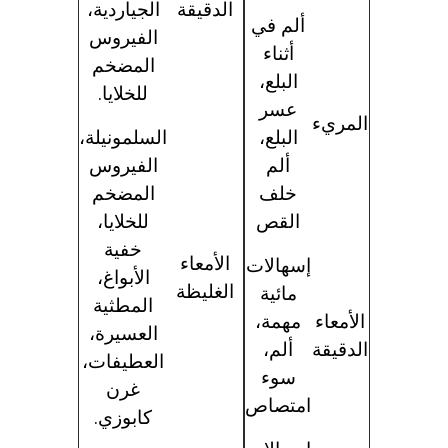
الدقيقة
الجياردية،
ألم في
الفيروس
أثناء
المضخم
البلع،
للخلايا
.
عسر
المريء
البلع،
السلمونيلة،
ألم
الفيروس
خلف
المضخم
القص
للخلايا
،
خفية
الأمعاء
إسهالات
الأبواغ،
الغليظة
مائية
المطثية
الأمعاء
مهمة،
العسيرة،
الدقيقة
ألم،
العطيفات،
سوء
غرن
امتصاص
كابوزي.