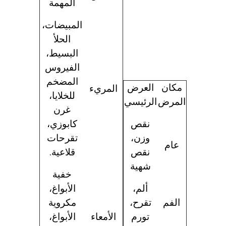
المهمة
المبيضات،
الحلأ
البسيط،
الفيروس
المضخم
مكان
العرض
المري
ء
للخلايا
،
المرض
الرئيسي
غرن
نقص
كابوزي،
وزن،
تقرحات
عام
نقص
قلاعية.
شهية
خفية
ألم،
الأبواغ،
الفم
تقرح،
مكروية
تورم
الأمعاء
الأبواغ،