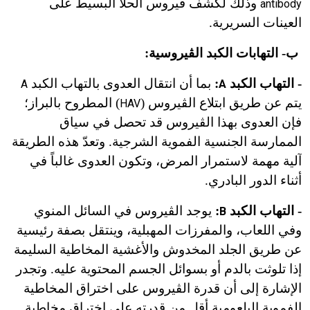
وذلك لكشف ڤيروس الحلأ البسيط على
antibody
العينات السريرية.
ب- التهابات الكبد الڤيروسية:
- التهاب الكبد
:
بما أن انتقال العدوى بالتهاب الكبد
A
A
يتم عن طريق ابتلاع الڤيروس (
) المطروح بالبراز؛
HAV
فإن العدوى بهذا الڤيروس قد تحصل في سياق
الممارسة الجنسية الفموية الشرجية. وتعدّ هذه الطريقة
آلية مهمة لاستمرار المرض، وتكون العدوى غالباً في
أثناء الدور البادري.
- التهاب الكبد
:
يوجد الڤيروس في السائل المنوي
B
وفي اللعاب، والمفرزات المهبلية، وينتقل بصفة رئيسية
عن طريق الجلد المخدوش والأغشية المخاطية السليمة
إذا تلوثت بالدم أو بسوائل الجسم المحتوية عليه. وتجدر
الإشارة إلى أن قدرة الڤيروس على اختراق المخاطية
الفموية البلعومية أقل من قدرته على اختراق مخاطية