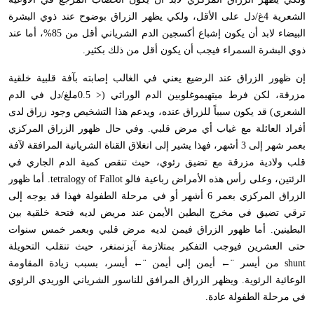
الشعرية 4غ/دل على الأقل، ولكي يظهر الزراق بوضوح عند ذوي البشرة
البيضاء لابد أن يكون إشباع أكسجين الدم الشرياني أقل من 85%، أما عند
ذوي البشرة السمراء فيجب أن يكون أقل من ذلك بكثير.
إن ظهور الزراق عند الرضيع يعني في الغالب إصابته بآفة قلبية خلقية
مزرقة، لكن فرط ميتهيموغلوبين الدم الوراثي (< 0.5ملغ/دل في الدم
الشعري) قد يكون سبباً للزراق عنده، ويدعم هذا التشخيص وجود زراق لدى
أفراد العائلة مع غياب أي مرض قلبي. وفي حال ظهور الزراق المركزي
بعمر شهر إلى 3 أشهر، فهذا يشير إلى انغلاق القناة الشريانية المرافقة لآفة
قلب ولادية مزرقة مع تضيق رئوي، حيث تنقص كمية الدم الجاري في
الرئتين، وعلى رأس هذه الأمراض رباعية فالو
tetralogy of Fallot
. أما ظهور
الزراق المركزي بعمر 6 أشهر أو في مرحلة الطفولة فهذا قد يوجه إلى
ترقي تضيق في مخرج البطين الأيمن عند مريض لديه فتحة خلقية بين
البطينين. أما ظهور الزراق فيمن لديه مرض قلبي وبعمر خمس سنوات
حتى العشرين فيوجب التفكير بمتلازمة آيزنمنغر، حيث تنقلب التحويلة
shunt
من أيسر ¨← أيمن إلى أيمن ¨← أيسر، بسبب زيادة المقاومة
الوعائية الرئوية. ويظهر الزراق المرافق للناسور الشرياني الوريدي الرئوي
في مرحلة الطفولة عادة.