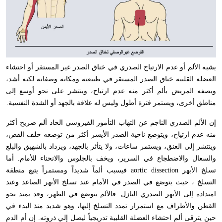
يشبه الألم أو عدم الارتياح الصدري في خناق الصدر غير المستقر أو احتشاء
العضلة القلبية خناق الصدر المستقر في طبيعته ومكانه وصفاته لكنه أشد،
ويصفه المريض بألم أكثر منه عدم ارتياح، وينتشر على نحو أوسع إلى
مناطق أخرى، ويستمر فترة أطول وليس له علاقة بالجهد أو الشدة النفسية.
إن الألم الصدري الناجم عن التهاب التأمور الفيروسي الحاد ألم صريح أكثر
منه عدم ارتياح، ويتوضع ناحية الصدر الأيسر أكثر من توضعه خلف القص،
وينتشر إلى العنق، ويستمر ساعات، ولا يتأثر بالجهد، ويزداد بالشهيق والبلع
والسعال والاضطجاع في السرير، ويخف بالجلوس والانحناء للأمام. أما
تسلخ الأبهر
aortic dissection
فيسبب ألماً شديداً ومستمراً يتبع منطقة
التسلخ ، حيث يتوضع في الصدر في الأمام عند تسلخ الأبهر الصاعد وعند
امتداده إلى الأبهر الصدري النازل. فالألم يتوضع في الظهر، وقد يمتد نحو
القطن والأطراف مع استمرار تمدد التسلخ إليها، وهو شديد منذ البدء في
حين يترقى ألم احتشاء العضلة القلبية تدريجياً ليصل إلي ذروته. إن أم الدم