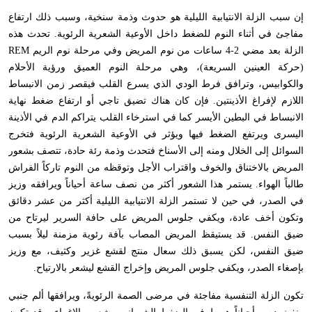
إن سبب الزلة الانتيابية الليلية هو حدوث وذمة سنخية، وسبب ذلك ارتفاع
مفاجئ في أثناء النوم للضغط داخل الأوعية الشعرية الرئوية. تحدث هذه
الزلة بعد مضي 2-4 ساعات من نوم المريض وفي مرحلة نوم الريم
REM
(حركة العينين السريعة)، وهي مرحلة النوم العميق ورؤية الأحلام
والكوابيس، وترافق فرط الودي الذي يسرع القلب فيقصر زمن الانبساط
اللازم لإفراغ الأذينتين. فإن كان هناك تضيق تاجي أو ارتفاع ضغط نهاية
الانبساط في البطين الأيسر كما في استرخاء القلب يتراكم الدم في الأذينة
اليسرى ويرتفع الضغط فيها ويؤثر في الأوعية الشعرية الرئوية فتخرج
السوائل إلى الخلال ومنه إلى الأسناخ فتحدث وذمة رئة حادة، تتصف بشعور
المريض بالاختناق والخوف واقتراب الأجل وتوقظه من النوم تاركاً الفراش
طالباً الهواء. يستمر هذا الشعور أكثر من نصف ساعة أحياناً ويرافقه وزيز
في الصدر، في حين لا تستمر الزلة الانتيابية الليلية أكثر من عشر دقائق
وتكون أخف عادة، ويكفي جلوس المريض على حافة السرير ليرتاح من
ضيق النفس. قد يستيقظ المريض المصاب بآفة رئوية مزمنة ليلاً بسبب
ضيق النفس، لكن يسبق ذلك سعال منتج لقشع غزير وكثيف، مع وزيز
بإصغاء الصدر، ويكفي جلوس المريض وإخراج القشع ليشعر بالارتياح.
تكون الزلة التنفسية مفاجئة في مرضى الصمة الرئويةً، ويرافقها ألم جنبي