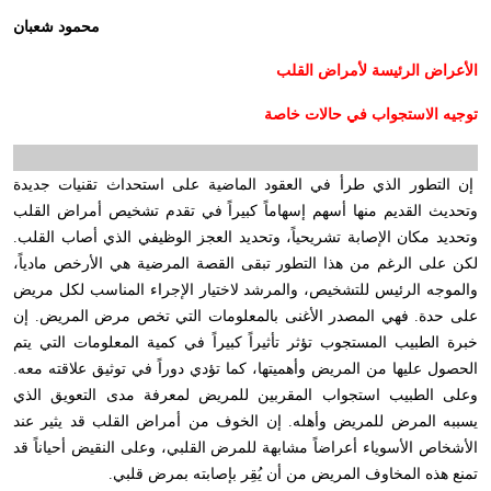
محمود شعبان
الأعراض الرئيسة لأمراض القلب
توجيه الاستجواب في حالات خاصة
إن التطور الذي طرأ في العقود الماضية على استحداث تقنيات جديدة
وتحديث القديم منها أسهم إسهاماً كبيراً في تقدم تشخيص أمراض القلب
وتحديد مكان الإصابة تشريحياً، وتحديد العجز الوظيفي الذي أصاب القلب.
لكن على الرغم من هذا التطور تبقى القصة المرضية هي الأرخص مادياً،
والموجه الرئيس للتشخيص، والمرشد لاختيار الإجراء المناسب لكل مريض
على حدة. فهي المصدر الأغنى بالمعلومات التي تخص مرض المريض. إن
خبرة الطبيب المستجوب تؤثر تأثيراً كبيراً في كمية المعلومات التي يتم
الحصول عليها من المريض وأهميتها، كما تؤدي دوراً في توثيق علاقته معه.
وعلى الطبيب استجواب المقربين للمريض لمعرفة مدى التعويق الذي
يسببه المرض للمريض وأهله. إن الخوف من أمراض القلب قد يثير عند
الأشخاص الأسوياء أعراضاً مشابهة للمرض القلبي، وعلى النقيض أحياناً قد
تمنع هذه المخاوف المريض من أن يُقِر بإصابته بمرض قلبي.