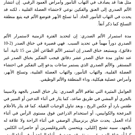
مثل هذا قد يصادف في التهاب التأمور وأمراض العمود الرقبي. إن انتشار
الألم الصدري إلى العنق والفكين نوعي لاحتشاء العضلة القلبية ، لكنه قد
يحدث في التهاب التأمور الحاد. أما تسلخ الأبهر فتوضع الألم فيه يتبع منطقة
التسلخ كما ذكر آنفاً.
مدة استمرار الألم الصدري: إن لتحديد الفترة الزمنية لاستمرار الألم
الصدري دوراً مهماً في تحديد السبب. فهي قصيرة في خناق الصدر (2-10
دقائق)، ويستبعد خناق الصدر إن استمر الألم الطاعن أقل من 15 ثانية. أما
عند تجاوز مدة خناق الصدر عشر دقائق فيجب التفكير بخناق الصدر غير
المستقر. والألم الصدري الذي يستمر ساعات يدعو إلى التفكير في احتشاء
العضلة القلبية، والتهاب التأمور، والتهاب العضلة القلبية، وتسلخ الأبهر،
وأمراض عضلية هيكلية، وداء المنطقة والألم الوظيفي.
العوامل المثيرة التي تفاقم الألم الصدري: يثار خناق الصدر بالجهد ولاسيما
بالجري أو المشي في طريق صاعد، كما يثار في أثناء التدخين أو السير في
طقس بارد أو عكس الريح ، وبعد تناول الوجبات الثقيلة. كما قد يثار بالأحلام
المزعجة والكوابيس، أو استخدام الذراعين فوق مستوى الرأس في أثناء
أداء العمل. يحدث خناق برنزميتال الوصفي في أثناء الراحة ولا علاقة له
بالجهد، سببه تشنج إكليلي، ويتحسن بالنتروغليسرين أو حاصرات الكلس.
كما أن خناق الصدر غير مستقر قد يحدث في أثناء الراحة أو في أثناء النوم.