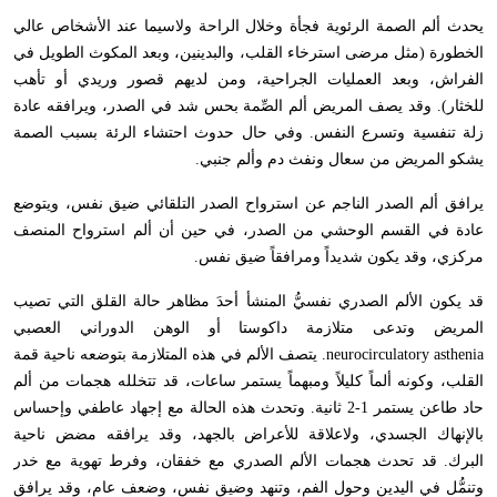
يحدث ألم الصمة الرئوية فجأة وخلال الراحة ولاسيما عند الأشخاص عالي
الخطورة (مثل مرضى استرخاء القلب، والبدينين، وبعد المكوث الطويل في
الفراش، وبعد العمليات الجراحية، ومن لديهم قصور وريدي أو تأهب
للخثار). وقد يصف المريض ألم الصِّمة بحس شد في الصدر، ويرافقه عادة
زلة تنفسية وتسرع النفس. وفي حال حدوث احتشاء الرئة بسبب الصمة
يشكو المريض من سعال ونفث دم وألم جنبي.
يرافق ألم الصدر الناجم عن استرواح الصدر التلقائي ضيق نفس، ويتوضع
عادة في القسم الوحشي من الصدر، في حين أن ألم استرواح المنصف
مركزي، وقد يكون شديداً ومرافقاً ضيق نفس.
قد يكون الألم الصدري نفسيُّ المنشأ أحدَ مظاهر حالة القلق التي تصيب
المريض وتدعى متلازمة داكوستا أو الوهن الدوراني العصبي
neurocirculatory asthenia
. يتصف الألم في هذه المتلازمة بتوضعه ناحية قمة
القلب، وكونه ألماً كليلاً ومبهماً يستمر ساعات، قد تتخلله هجمات من ألم
حاد طاعن يستمر 1-2 ثانية. وتحدث هذه الحالة مع إجهاد عاطفي وإحساس
بالإنهاك الجسدي، ولاعلاقة للأعراض بالجهد، وقد يرافقه مضض ناحية
البرك. قد تحدث هجمات الألم الصدري مع خفقان، وفرط تهوية مع خدر
وتنمُّل في اليدين وحول الفم، وتنهد وضيق نفس، وضعف عام، وقد يرافق