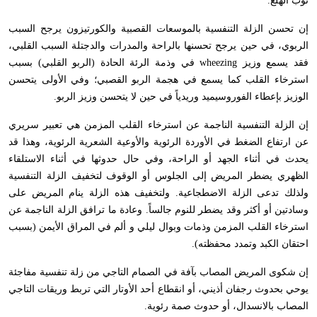
نوب الهلع.
إن تحسن الزلة التنفسية بالموسعات القصبية والكورتيزون يرجح السبب
الربوي، في حين يرجح تحسنها بالراحة والمدرات والدجتلة السبب القلبي،
فقد يسمع وزيز
wheezing
في وذمة الرئة الحادة (الربو القلبي) بسبب
استرخاء القلب كما يسمع في هجمة الربو القصبي؛ وفي الأولى يتحسن
الوزيز بإعطاء الفوروسيميد وريدياً في حين لا يتحسن وزيز الربو.
إن الزلة التنفسية الناجمة عن استرخاء القلب المزمن هي تعبير سريري
عن ارتفاع الضغط في الأوردة الرئوية والأوعية الشعرية الرئوية، وهذا قد
يحدث في أثناء الجهد أو الراحة، وفي حال حدوثها في أثناء الاستلقاء
الظهري يضطر المريض إلى الجلوس أو الوقوف لتخفيف الزلة التنفسية
ولذلك تدعى الزلة الاضطجاعية. ولتخفيف هذه الزلة ينام المريض على
وسادتين أو أكثر وقد يضطر للنوم جالساً. وعادة ما ترافق الزلة الناجمة عن
استرخاء القلب المزمن وذمات وبوال ليلي و ألم في المراق الأيمن (بسبب
احتقان الكبد وتمدد محفظته).
إن شكوى المريض المصاب بآفة في الصمام التاجي من زلة تنفسية مفاجئة
يوحي بحدوث رجفان أذيني، أو انقطاع أحد الأوتار التي تربط وريقات التاجي
المصاب بالانسدال، أو حدوث صمة رئوية.