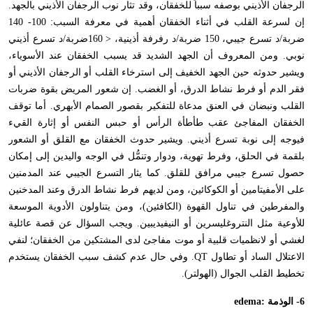
الرجفان الأذيني بوصفه سبباً للخفقان، وقد تثار نوب الرجفان الأذيني بالجهد.
إن لسرعة القلب في أثناء الخفقان أهمية في معرفة السبب: 100- 140
ضربة/د تسرع جيبي، 150 ضربة/د رفرفة أذينية، < 160ضربة/د تسرع أذيني
نوبي. ومن المعروف أن الجهد الشديد قد يسبب الخفقان عند الأسوياء،
ويشير حدوثه حين الجهد الخفيف إلى استرخاء القلب أو الرجفان الأذيني أو
فقر الدم أو فرط نشاط الدرق، أو الغضب. إن شعور المريض بقوة ضربات
القلب ونبضان في العنق مدعاة للتفكير بقصور الصمام الأبهري. أما توقف
الخفقان المفاجئ عقب طأطأة الرأس أو حبس النفس أو إثارة القيء
فيوجه إلى نوبة تسرع أذيني. ويشير حدوث الخفقان مع القلق أو الشعور
بلقمة في الحلق، وفرط تهوية، ودوار وتنمُّل في الوجه واليدين إلى إمكان
حصول تسرع جيبي مرافق للقلق. كما يثار التسرع الجيبي عند المدمنين
على الأمفيتامين أو الكوكائين، ومن لديهم فرط نشاط الدرق وعند المدخنين
والمفرطين في تناول القهوة (الكافئين)، ومن يتناولون الأدوية الموسعة
للأوعية مثل النتروغليسرين أو النيفيديبين. ويجب السؤال عن قصة عائلية
لغشي أو لانظميات قلبية أو موت مفاجئ لدى المشتكين من الخفقان؛ لنفي
الاعتلال الساد أو تطاول
QT
. وفي حال عدم كشف سبب الخفقان يستخدم
تخطيط القلب الجوال (الهولتر).
6- الوذمة :
edema