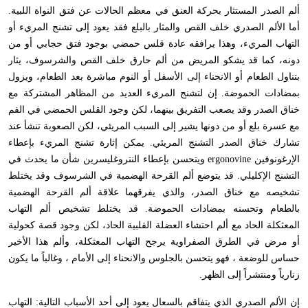
ألم الصدر المستثار بحركة العنق في معظم الحالات عن فتق النواة اللبية.
أما الألم الصدري خلف القص والمثار بالبلع فقد يعود إلى تشنج المريء أو
التهاب المريء، وهذا يرافقه عادة قلس حمضي بوجود فتق حجابي أو من
دونه، كما قد يشكو المريض من ألم حارق خلف القص والشرسوف، يثار
بتناول الطعام أو الانحناء إلى الأسفل أو النوم مباشرة بعد الطعام، ويزول
بمضادات الحموضة. إن لتشنج المريء العديد من المظاهر المشتركة مع
خناق الصدر وقد يصعب التفريق بينهما، لكن وجود القلس الحمضي في الفم
مع عسرة بلع أو من دونها يشير إلى السبب المريئي، لكن الصعوبة تنشأ عند
تشارك خناق الصدر التشنج المريئي. يمكن إثارة تشنج المريء بإعطاء
الإرغونوفين
ergonovine
ويتحسن بإعطاء النتروغليسرين شأن ما يحدث في
التشنج الإكليلي. قد يتوضع ألم القرحة الهضمية في الشرسوف وقد يختلط
تشخيصه مع خناق الصدر، والذي يفرقهما علاقة ألم القرحة الهضمية
بالطعام وتحسنه بمضادات الحموضة. قد يختلط تشخيص ألم التهاب
المعثكلة الحاد مع ألم احتشاء العضلة القلبية الحاد، لكن وجود قصة كحولية
أو مرض في الطرق الصفراوية يرجح التهاب المعثكلة، وألم هذا الأخير
حساس للوضعة ، فهو يتحسن بالجلوس والانحناء إلى الأمام ، وغالباً ما يكون
زنارياً ومنتشراً إلى الظهر.
إن الألم الصدري الذي يتفاقم بالسعال يعود إلى أحد الأسباب التالية: التهاب