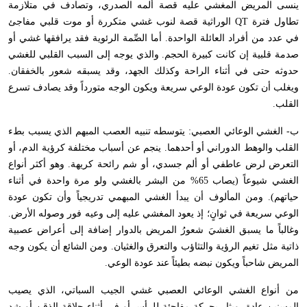
ينسى المريض المغشي عليه قصة ألمه الصدري، وتصادف في متلازمة
تطاول فترة
QT
الوراثية قصة لنوب غشي متكررة أو موت قلبي مفاجئ
في عدد من أفراد العائلة الواحدة. أما الصِّمة الرئوية فقد يرافقها غشي أو
صدمة قلبية إن كانت كبيرة الحجم. والذي يوجه إلى السبب القلبي للغشي
حدوثه حتى في أثناء الراحة وكذلك الجهد، وقد يسبقه شعور بالخفقان.
ويغلب أن تكون عودة الوعي سريعة ويكون الوجه متورداً وقد يصادف تسرع
القلب.
ب- الغشي الوعائي العصبي: يتوسطه تنبيه العصب المبهم الذي يسبب بطء
القلب والوهط الدوراني أو أحدهما. ينجم عن أسباب مختلفة كرؤية الدم، أو
التعرض لرض عاطفي أو ألم جسدي، أو شم رائحة كريهة. وهو أكثر أنواع
الغشي شيوعاً (يصاب 65% من البشر بالغشي ولو مرة واحدة في أثناء
حياتهم). ومن المألوف أن يبدأ الغشي المبهمي تدريجياً وأن تكون عودة
الوعي سريعة في ثوانٍ؛ إذ يعود المغشي عليه إلى وعيه فور وصوله الأرض.
وغالباً ما يسبق الغشيَ شعورُ المريض بالدوار إضافة إلى أعراض عصبية
ذاتية مثل تغيم الرؤية والتثاؤب والتعرق والغثيان. ومن الشائع أن يكون وجه
المريض شاحباً ويكون نبضه بطيئاً عند عودة الوعي.
من أنواع الغشي الوعائي العصبي غشي الجيب السباتي، الذي يصيب
المسنين عادة، ويثار بحركة مفاجئة للرأس أو في أثناء حلاقة الذقن أو شد