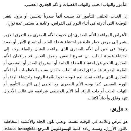
التأمور والتهاب الجنب والتهاب القصبات والألم الجذري العصبي.
إن الغياب الخلقي للتأمور قد يسبب ألماً صدرياً يتحسن أو يزول بتغير
الوضعة التي أثارته في أثناء النوم في الفراش، وعادة ما يستمر عدة ثوانٍ.
الأعراض المرافقة للألم الصدري: إن حدوث الألم الصدري مع التعرق الغزير
يشير إلى مرض خطر عادة هو احتشاء عضلة القلب أو تسلخ الأبهر أو صمة
رئوية؛ في حين أن الألم الصدري الذي يرافقه الغثيان والقياء يوجه إلى
احتشاء عضلة القلب. إن تسرع النفس وضيق النفس قد يرافقان الألم
الصدري الناجم عن احتشاء العضلة القلبية أو استرواح الصدر أو المنصف أو
الصِّمة الرئوية. قد يرافق احتشاء القلب خفقان بسبب اللانظميات. أما الألم
الصدري الذي يرافقه نفث الدم فيوجه نحو الصِّمة الرئوية واحتشاء الرئة، أو
الورم القصبي. كما يوجه الألم الصدري مع الحمى إلى التهاب التأمور أو
التهاب الجنب أو ذات الرئة. أما الألم الوظيفي فيرافقه في غالب الأحوال
تنهد وقلق وأحياناً اكتئاب.
3- الزُّراق:
هو عرض وعلامة في الوقت نفسه، ويعني تلون الجلد والأغشية المخاطية
باللون الأزرق، وسببه زيادة كمية الهيموغلوبين المرجع
reduced hemoglobin