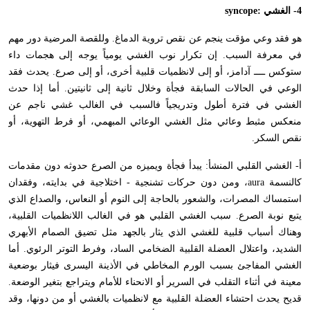
4- الغشي :
syncope
هو فقد وعي مؤقت ينجم عن نقص تروية الدماغ. وللقصة المرضية دور مهم
في معرفة السبب. إن تكرار نوب الغشي يومياً يوجه إلى هجمات داء
ستوكس ــــ آدامز، أو إلى لانظميات قلبية أخرى، أو إلى صرع. يحدث فقد
الوعي في الحالات السابقة فجأة وخلال ثانية إلى ثانيتين. أما إذا حدث
الغشي في فترة أطول وتدريجياً فالسبب في الغالب غشي ناجم عن
منعكس مثبط وعائي مثل الغشي الوعائي المبهمي، أو فرط التهوية، أو
نقص السكر.
أ- الغشي القلبي المنشأ: يبدأ فجأة ويميزه من الصرع حدوثه دون مقدمات
كالنسمة
aura
، ومن دون حركات تشنجية - اختلاجية في بدايته، وفقدان
استمساك المصرات، والشعور بالحاجة إلى النوم أو النعاس، والصداع الذي
يتبع نوبة الصرع. سبب الغشي القلبي هو في الغالب اللانظميات القلبية،
وهناك أسباب قلبية للغشي الذي يثار بالجهد مثل تضيق الصمام الأبهري
الشديد، واعتلال العضلة القلبية الضخامي الساد، وفرط التوتر الرئوي. أما
الغشي المفاجئ بسبب الورم المخاطي في الأذينة اليسرى فيثار بوضعية
معينة في أثناء التقلب في السرير أو الانحناء للأمام ويتراجع بتغير الوضعة.
قديح يحدث احتشاء العضلة القلبية مع لانظميات بالغشي أو من دونها، وقد