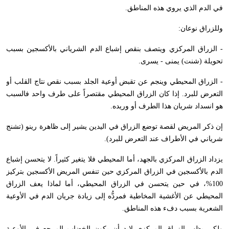
في الدم الذي يروي هذه المناطق.
وللزراق نوعان:
- الزراق المركزي ويتصف بنقص إشباع الدم الشرياني بالأكسجين بسبب
تحويلة (شنت) يمنى - يسرى.
- الزراق المحيطي وينجم عن تقبض أوعية الجلد بسبب نقص نتاج القلب أو
التعرض للبرد. إذا كان الزراق المحيطي مقتصراً على طرف واحد فالسبب
هو انسداد شريان هذا الطرف أو وريده.
إن ذكر المريض لقصة توضع الزراق في اليدين يشير إلى ظاهرة رينو (تشنج
شرياني في الأطراف عند التعرض للبرد).
يزداد الزراق المركزي بالجهد، أما المحيطي فلا يتغير كثيراً. لا يتحسن إشباع
الدم بالأكسجين في الزراق المركزي حين تنفس المريض الأكسجين بتركيز
100%، في حين يتحسن في الزراق المحيطي، أما لماذا يعف الزراق
المحيطي عن الأغشية المخاطية فمردُّه إلى زيادة جريان الدم في الأوعية
الشعرية بسبب دفء هذه المناطق.
ولكي يظهر الزراق المركزي لابد أن يكون الخضاب المرجع في الأوعية