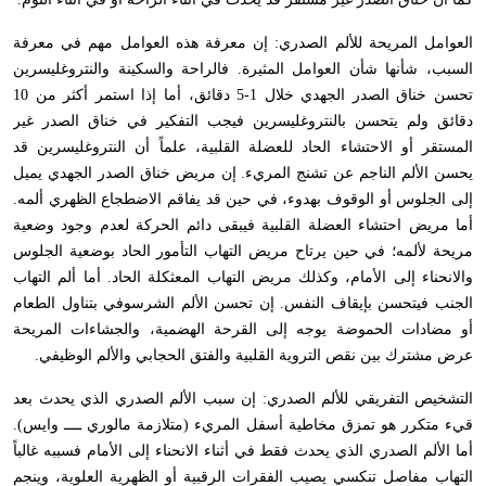
العوامل المريحة للألم الصدري: إن معرفة هذه العوامل مهم في معرفة
السبب، شأنها شأن العوامل المثيرة. فالراحة والسكينة والنتروغليسرين
تحسن خناق الصدر الجهدي خلال 1-5 دقائق، أما إذا استمر أكثر من 10
دقائق ولم يتحسن بالنتروغليسرين فيجب التفكير في خناق الصدر غير
المستقر أو الاحتشاء الحاد للعضلة القلبية، علماً أن النتروغليسرين قد
يحسن الألم الناجم عن تشنج المريء. إن مريض خناق الصدر الجهدي يميل
إلى الجلوس أو الوقوف بهدوء، في حين قد يفاقم الاضطجاع الظهري ألمه.
أما مريض احتشاء العضلة القلبية فيبقى دائم الحركة لعدم وجود وضعية
مريحة لألمه؛ في حين يرتاح مريض التهاب التأمور الحاد بوضعية الجلوس
والانحناء إلى الأمام، وكذلك مريض التهاب المعثكلة الحاد. أما ألم التهاب
الجنب فيتحسن بإيقاف النفس. إن تحسن الألم الشرسوفي بتناول الطعام
أو مضادات الحموضة يوجه إلى القرحة الهضمية، والجشاءات المريحة
عرض مشترك بين نقص التروية القلبية والفتق الحجابي والألم الوظيفي.
التشخيص التفريقي للألم الصدري: إن سبب الألم الصدري الذي يحدث بعد
قيء متكرر هو تمزق مخاطية أسفل المريء (متلازمة مالوري ــــ وايس).
أما الألم الصدري الذي يحدث فقط في أثناء الانحناء إلى الأمام فسببه غالباً
التهاب مفاصل تنكسي يصيب الفقرات الرقبية أو الظهرية العلوية، وينجم