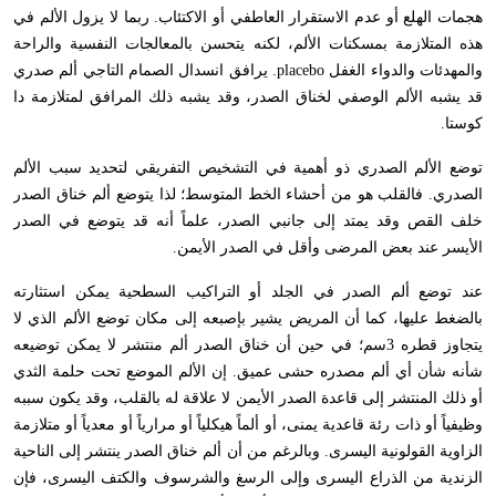
هجمات الهلع أو عدم الاستقرار العاطفي أو الاكتئاب. ربما لا يزول الألم في
هذه المتلازمة بمسكنات الألم، لكنه يتحسن بالمعالجات النفسية والراحة
والمهدئات والدواء الغفل
placebo
. يرافق انسدال الصمام التاجي ألم صدري
قد يشبه الألم الوصفي لخناق الصدر، وقد يشبه ذلك المرافق لمتلازمة دا
كوستا.
توضع الألم الصدري ذو أهمية في التشخيص التفريقي لتحديد سبب الألم
الصدري. فالقلب هو من أحشاء الخط المتوسط؛ لذا يتوضع ألم خناق الصدر
خلف القص وقد يمتد إلى جانبي الصدر، علماً أنه قد يتوضع في الصدر
الأيسر عند بعض المرضى وأقل في الصدر الأيمن.
عند توضع ألم الصدر في الجلد أو التراكيب السطحية يمكن استثارته
بالضغط عليها، كما أن المريض يشير بإصبعه إلى مكان توضع الألم الذي لا
يتجاوز قطره 3سم؛ في حين أن خناق الصدر ألم منتشر لا يمكن توضيعه
شأنه شأن أي ألم مصدره حشى عميق. إن الألم الموضع تحت حلمة الثدي
أو ذلك المنتشر إلى قاعدة الصدر الأيمن لا علاقة له بالقلب، وقد يكون سببه
وظيفياً أو ذات رئة قاعدية يمنى، أو ألماً هيكلياً أو مرارياً أو معدياً أو متلازمة
الزاوية القولونية اليسرى. وبالرغم من أن ألم خناق الصدر ينتشر إلى الناحية
الزندية من الذراع اليسرى وإلى الرسغ والشرسوف والكتف اليسرى، فإن