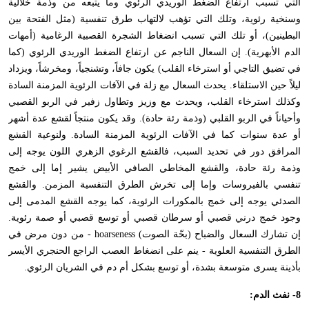
التي تسبب ارتفاع الضغط الوريدي الرئوي وما يتبعه من وذمة خلالية
وسنخية رئوية، وتلك التي تؤهب لالتهاب طرق تنفسية (مثل الفتحة بين
البطينين)، أو تلك التي تسبب انضغاط الشجرة القصبية الرغامية (أمهات
الدم الأبهرية). إن السعال الناجم عن ارتفاع الضغط الوريدي الرئوي (كما
في تضيق التاجي أو استرخاء القلب) يكون جافاً، وتشنجياً، ومخرشاً، ويزداد
ليلاً حين الاستلقاء. يحدث السعال مع زلة في الآفات الرئوية المزمنة السادة
وكذلك استرخاء القلب، ويحدث مع وزيز وتطاول زفير في الربو القصبي
وأحياناً في الربو القلبي (وذمة رئة حادة). وقد يكون منتجاً لقشع عدة أشهر
أو عدة سنوات كما في الآفات الرئوية المزمنة السادة. ولنوعية القشع
المرافق دور في تحديد السبب، فالقشع الرغوي الزهري اللون يوجه إلى
وذمة رئة حادة، والقشع المخاطي الصافي الأبيض يشير إما إلى خمج
تنفسي بالفيروسات وإما إلى تخرش الطرق التنفسية المزمن. والقشع
الصدئي يوجه إلى خمج بالمكورات الرئوية، كما يوجه القشع المدمى إلى
وجود خمج درني قصبي أو سرطان قصبي أو توسع قصبي أو صمة رئوية.
إن تشارك السعال والضباح (بحّة الصوت)
hoarseness
- من دون مرض في
الطرق التنفسية العلوية - ينم على انضغاط العصب الراجع الحنجري الأيسر
بأذينة يسرى متوسعة بشدة، أو توسع بشكل أم دم في الشريان الرئوي.
8- نفث الدم: