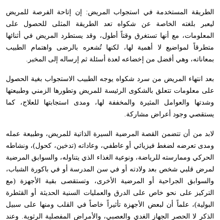
الطريقة المستخدمة في استجواب المريض: إن إتاحة الفرصة للمريض
ليعبر بلغته الخاصة عن شكواه تعد الطريقة المثلى للحصول على
المعلومات، مع أنها تستغرق وقتاً أطول، وقد يستطرد المريض في أثنائها
متطرقاً لمواضيع لا أهمية لها، لكنها تُشعره بالرضى واهتمام الطبيب
بمعاناته، وهي أفضل من إخضاعه لعدة أسئلة ثم إرساله إلى المخبر.
بعد انتهاء المريض من سرد شكواه يوجه الطبيب الاستجواب بغية الحصول
على معلومات تتعلق بالشكوى الرئيسة للمريض وتطورها الزمني وطبيعتها
وشدتها والعوامل المثيرة والمخففة لها، ومدى استجابتها للعلاج، كما
يستقصي وجود أعراض مشاركة.
لابد من أن تتضمن القصة المرضية السيرة الذاتية للمريض، وطبيعة عمله
ومدى تعرضه لضغط فيزيائي أو عاطفي، وعاداته (تدخين، كحول)، ونشاطه
الحركي وممارسته للرياضة، ونوعية الغذاء الذي يتناوله، والسوابق المرضية
لمرض قلبي شخص بعد ولادته أو في سن المدرسة أو في باكورة الشباب،
والسوابق الجراحية أو المرضية الأخرى، وتستقصى بقية الأجهزة (مع
التركيز على نحو خاص على الدرق والعمليات السنية الحديثة أو القثطرة
البولية)، علماً أن لبعض الأجهزة تأثيراً خاصاً في القلب ومنها على سبيل
الذكر لا الحصر الجهاز الغدي والعصبي، والأمراض المفصلية الرثوية. وعند