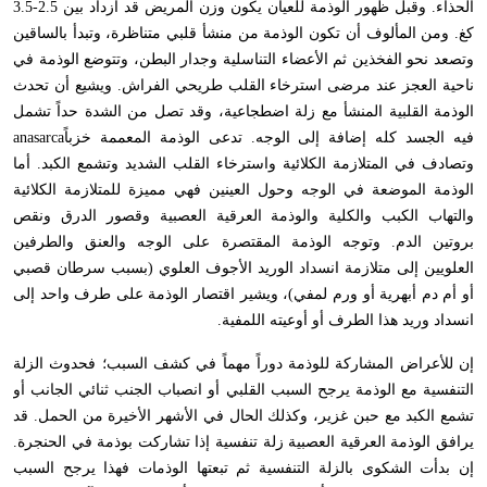
الحذاء. وقبل ظهور الوذمة للعيان يكون وزن المريض قد ازداد بين 2.5-3.5
كغ. ومن المألوف أن تكون الوذمة من منشأ قلبي متناظرة، وتبدأ بالساقين
وتصعد نحو الفخذين ثم الأعضاء التناسلية وجدار البطن، وتتوضع الوذمة في
ناحية العجز عند مرضى استرخاء القلب طريحي الفراش. ويشيع أن تحدث
الوذمة القلبية المنشأ مع زلة اضطجاعية، وقد تصل من الشدة حداً تشمل
فيه الجسد كله إضافة إلى الوجه. تدعى الوذمة المعممة خزباً
anasarca
وتصادف في المتلازمة الكلائية واسترخاء القلب الشديد وتشمع الكبد. أما
الوذمة الموضعة في الوجه وحول العينين فهي مميزة للمتلازمة الكلائية
والتهاب الكبب والكلية والوذمة العرقية العصبية وقصور الدرق ونقص
بروتين الدم. وتوجه الوذمة المقتصرة على الوجه والعنق والطرفين
العلويين إلى متلازمة انسداد الوريد الأجوف العلوي (بسبب سرطان قصبي
أو أم دم أبهرية أو ورم لمفي)، ويشير اقتصار الوذمة على طرف واحد إلى
انسداد وريد هذا الطرف أو أوعيته اللمفية.
إن للأعراض المشاركة للوذمة دوراً مهماً في كشف السبب؛ فحدوث الزلة
التنفسية مع الوذمة يرجح السبب القلبي أو انصباب الجنب ثنائي الجانب أو
تشمع الكبد مع حبن غزير، وكذلك الحال في الأشهر الأخيرة من الحمل. قد
يرافق الوذمة العرقية العصبية زلة تنفسية إذا تشاركت بوذمة في الحنجرة.
إن بدأت الشكوى بالزلة التنفسية ثم تبعتها الوذمات فهذا يرجح السبب