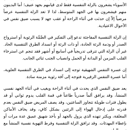
الأسوياء يشعرون بالزلة التنفسية فقط لدى قيامهم بجهد عنيف؛ أما البدينون
منهم فيشعرون بها في الجهد المتوسط، لذا لا تعد الزلة التنفسية عرضاً
مرضياً إلاّ إن حدثت في أثناء الراحة أو عقب جهد لا يسبب ضيق نفس في
الأحوال الاعتيادية.
إن الزلة التنفسية المفاجئة تدعو إلى التفكير في الصِّمَّة الرئوية أو استرواح
الصدر أو وذمة الرئة الحادة، أو ذات الرئة أو انسداد الطرق التنفسية الحاد.
غير أن الزلة التي تترقى تدريجياً في أسابيع أو أشهر فقد تنجم عن استرخاء
القلب المزمن أو البدانة أو الحمل وانصباب الجنب ثنائي الجانب.
إن عسرة التنفس الشهيقية توجه إلى انسداد في الطرق التنفسية العلوية،
أما عسرة التنفس الزفيرية فتوجه إلى آفة رئوية مزمنة سادة.
يعد ضيق النفس الذي يحدث في أثناء الراحة ويغيب في أثناء الجهد نفسي
المنشأ، وقد يرافق ألماً صدرياً طاعناً في قمة القلب يدوم ثواني أو قد
يطول فترات طويلة تتجاوز الساعتين، وقد يصف المريض ضيق النفس بعدم
قدرته على إدخال الهواء إلى الرئتين بشكل كافٍ، وقد يخاف الأماكن
المغلقة، ويكثر تنهده الذي يزول بالجهد أو بأخذ شهيق عميق عدة مرات أو
بإعطاء المهدئات. وقد ترافق الزلة التنفسية وفرط التهوية نفسية المنشأ مع