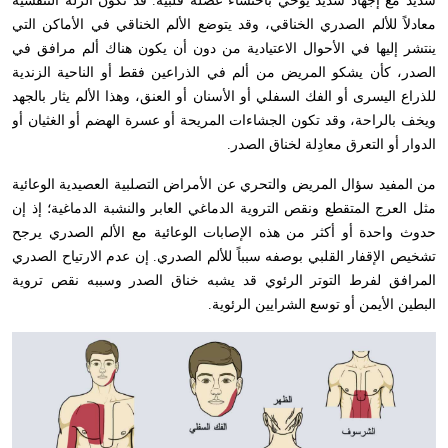
شديد مع إجهاد شديد يوحي باحتشاء عضلة قلبية. قد تكون الزلة التنفسية
معادلاً للألم الصدري الخناقي، وقد يتوضع الألم الخناقي في الأماكن التي
ينتشر إليها في الأحوال الاعتيادية من دون أن يكون هناك ألم مرافق في
الصدر، كأن يشكو المريض من ألم في الذراعين فقط أو الناحية الزندية
للذراع اليسرى أو الفك السفلي أو الأسنان أو العنق، وهذا الألم يثار بالجهد
ويخف بالراحة، وقد تكون الجشاءات المريحة أو عسرة الهضم أو الغثيان أو
الدوار أو التعرق معادِلة لخناق الصدر.
من المفيد سؤال المريض والتحري عن الأمراض التصلبية العصيدية الوعائية
مثل العرج المتقطع ونقص التروية الدماغي العابر والنشبة الدماغية؛ إذ إن
حدوث واحدة أو أكثر من هذه الإصابات الوعائية مع الألم الصدري يرجح
تشخيص الإقفار القلبي بوصفه سبباً للألم الصدري. إن عدم الارتياح الصدري
المرافق لفرط التوتر الرئوي قد يشبه خناق الصدر وسببه نقص تروية
البطين الأيمن أو توسع الشرايين الرئوية.