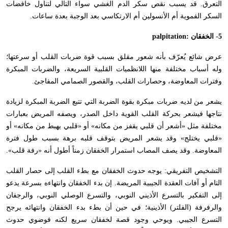
التعرق. قد يسبب نقص سكر الدم الغشي سواء التالي لتناول خافضات
السكر الفموية أم الأنسولين أم الارتكاسي بعد الوجبة بعدة ساعات.
5- الخفقان :
palpitation
عرض شائع يُعرّف بأنه شعور مقلق بسبب قوة ضربات القلب أو سرعتها؛
وله أسباب مختلفة منها اللانظميات القلبية السريعة، والضربات المبكرة
وفترات المعاوضة، وحصارات القلب، والقصور الصمامي المفاجئ.
يشعر من لديه ضربات مبكرة بقوة الضربة التي تتبع الضربة المبكرة لزيادة
نتاجها فيشعر بحركة القلب القوية داخل الصدر، ويصفه المريض بعبارات
مختلفة مثل «أشعر أن قلبي يقفز من مكانه» أو «قلبي يهبط من مكانه» أو
«قلبي يختلج» وقد يشعر المريض بتوقف قلبه برهة بسبب طول فترة
المعاوضة. وقد يصف المصاب استمرار الخفقان زمناً أطول أنه «رفة قلب».
التشخيص التفريقي: يوجه حدوث الخفقان مع بطء القلب إلى حصار القلب
التام أو آفات العقدة الجيبية المريضة. إن بدء الخفقان وانتهاءه بسرعة يدعو
إلى التفكير بالتسرع الأذيني النوبي، والتسرع الوصلي النوبي، والرجفان
والرفرفة (الفلتر) الأذينية؛ في حين أن بطء بدء الخفقان وانتهائه يرجح
التسرع الجيبي. ويوحي وجود قصة لخفقان سريع لكنه فوضوي حدوث