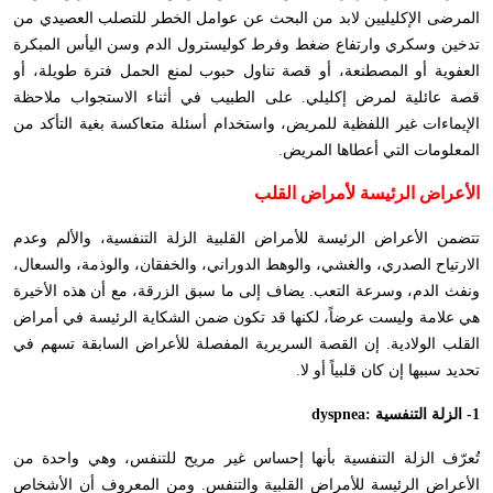
المرضى الإكليليين لابد من البحث عن عوامل الخطر للتصلب العصيدي من
تدخين وسكري وارتفاع ضغط وفرط كوليسترول الدم وسن اليأس المبكرة
العفوية أو المصطنعة، أو قصة تناول حبوب لمنع الحمل فترة طويلة، أو
قصة عائلية لمرض إكليلي. على الطبيب في أثناء الاستجواب ملاحظة
الإيماءات غير اللفظية للمريض، واستخدام أسئلة متعاكسة بغية التأكد من
المعلومات التي أعطاها المريض.
الأعراض الرئيسة لأمراض القلب
تتضمن الأعراض الرئيسة للأمراض القلبية الزلة التنفسية، والألم وعدم
الارتياح الصدري، والغشي، والوهط الدوراني، والخفقان، والوذمة، والسعال،
ونفث الدم، وسرعة التعب. يضاف إلى ما سبق الزرقة، مع أن هذه الأخيرة
هي علامة وليست عرضاً، لكنها قد تكون ضمن الشكاية الرئيسة في أمراض
القلب الولادية. إن القصة السريرية المفصلة للأعراض السابقة تسهم في
تحديد سببها إن كان قلبياً أو لا.
1- الزلة التنفسية :
dyspnea
تُعرّف الزلة التنفسية بأنها إحساس غير مريح للتنفس، وهي واحدة من
الأعراض الرئيسة للأمراض القلبية والتنفس. ومن المعروف أن الأشخاص