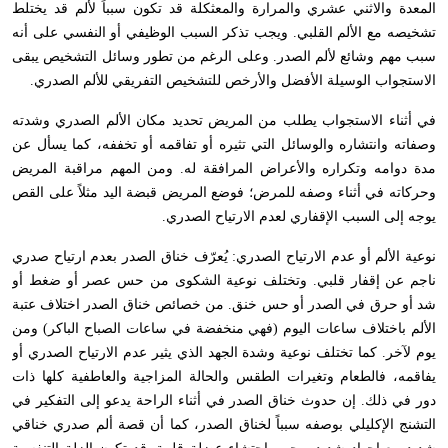
المعدة والاثني عشري والمرارة والمعثكلة قد تكون سبباً لألم قد يختلط
تشخيصه مع الألم القلبي. ويجب تذكر السبب الوظيفي أو النفسي على أنه
سبب مهم وشائع لألم الصدر. وعلى الرغم من تطور وسائل التشخيص يبقى
الاستجواب الوسيلة الأفضل والأرخص للتشخيص التفريقي للألم الصدري.
في أثناء الاستجواب يطلب من المريض تحديد مكان الألم الصدري وشدته
وصفاته وانتشاره والوسائل التي تثيره أو تفاقمه أو تخففه، كما يسأل عن
مدة دوامه وتكراره والأعراض المرافقة له. ومن المهم مراقبة المريض
وحركاته في أثناء وصفه للمرض؛ فوضع المريض قبضة اليد مثلاً على القص
يوجه إلى السبب الإقفاري لعدم الارتياح الصدري.
نوعية الألم أو عدم الارتياح الصدري: يُعرّف خناق الصدر بعدم ارتياح صدري
ناجم عن إقفار قلبي. وتختلف نوعية الشكوى من حس عصر أو ضغط أو
شد أو حرق في الصدر أو حس خنق. من خصائص خناق الصدر اختلاف عتبة
الألم باختلاف ساعات اليوم (فهي منخفضة في ساعات الصباح الباكر) ومن
يوم لآخر. كما تختلف نوعية وشدة الجهد الذي يثير عدم الارتياح الصدري أو
يفاقمه، فالطعام وتغيرات الطقس والحالة المزاجية والعاطفية كلها ذات
دور في ذلك. إن حدوث خناق الصدر في أثناء الراحة يدعو إلى التفكير في
التشنج الإكليلي بوصفه سبباً لخناق الصدر، كما أن قصة ألم صدري خناقي