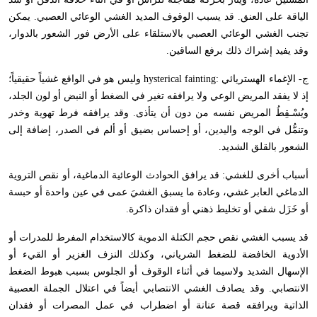
الياقة على العنق. قد يسبب الوقوف المديد الغشي الوعائي العصبي. يمكن
تجنب الغشي الوعائي العصبي بالاستلقاء على الأرض فور الشعور بالدوار،
وقد يفيد إشراك ذلك برفع الساقين.
ج- الإغماء الهستريائي :
hysterical fainting
وليس هو في الواقع غشياً حقيقياً؛
إذ لا يفقد المريض الوعي ولا يرافقه تغير في الضغط أو النبض أو لون الجلد،
ويُسْـقِطُ المريض نفسه من دون أن يتأذى. وقد يرافقه فرط تهوية وخدر
وتنمُّل في الوجه واليدين، أو إحساس بضيق أو ألم في الصدر، إضافة إلى
الشعور بالقلق الشديد.
أسباب أخرى للغشي: قد يرافق الحوادث الوعائية الدماغية، أو نقص التروية
الدماغي العابر غشي، وعادة ما يسبق الغشيَ عمى في عين واحدة أو حبسة
أو خَزَل شقي أو تخليط ذهني أو فقدان ذاكرة.
قد يسبب الغشي نقص حجم الكتلة الدموية كالاستخدام المفرط للمدرات أو
الأدوية الخافضة للضغط الشرياني، وكذلك النزف الغزير أو القيء أو
الإسهال الشديد ولاسيما في أثناء الوقوف أو الجلوس بسبب هبوط الضغط
الانتصابي. وقد يصادف الغشي الانتصابي أيضاً في اعتلال الجملة العصبية
الذاتية ويرافقه قصة عنانة أو اضطراب في عمل المصرات أو فقدان