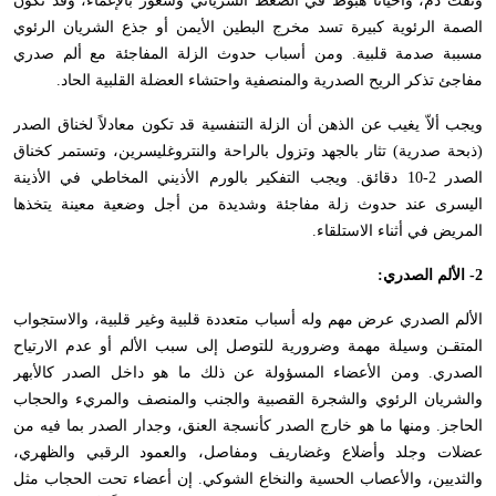
ونفث دم، وأحياناً هبوط في الضغط الشرياني وشعور بالإغماء، وقد تكون
الصمة الرئوية كبيرة تسد مخرج البطين الأيمن أو جذع الشريان الرئوي
مسببة صدمة قلبية. ومن أسباب حدوث الزلة المفاجئة مع ألم صدري
مفاجئ تذكر الريح الصدرية والمنصفية واحتشاء العضلة القلبية الحاد.
ويجب ألاّ يغيب عن الذهن أن الزلة التنفسية قد تكون معادلاً لخناق الصدر
(ذبحة صدرية) تثار بالجهد وتزول بالراحة والنتروغليسرين، وتستمر كخناق
الصدر 2-10 دقائق. ويجب التفكير بالورم الأذيني المخاطي في الأذينة
اليسرى عند حدوث زلة مفاجئة وشديدة من أجل وضعية معينة يتخذها
المريض في أثناء الاستلقاء.
2- الألم الصدري:
الألم الصدري عرض مهم وله أسباب متعددة قلبية وغير قلبية، والاستجواب
المتقـن وسيلة مهمة وضرورية للتوصل إلى سبب الألم أو عدم الارتياح
الصدري. ومن الأعضاء المسؤولة عن ذلك ما هو داخل الصدر كالأبهر
والشريان الرئوي والشجرة القصبية والجنب والمنصف والمريء والحجاب
الحاجز. ومنها ما هو خارج الصدر كأنسجة العنق، وجدار الصدر بما فيه من
عضلات وجلد وأضلاع وغضاريف ومفاصل، والعمود الرقبي والظهري،
والثديين، والأعصاب الحسية والنخاع الشوكي. إن أعضاء تحت الحجاب مثل