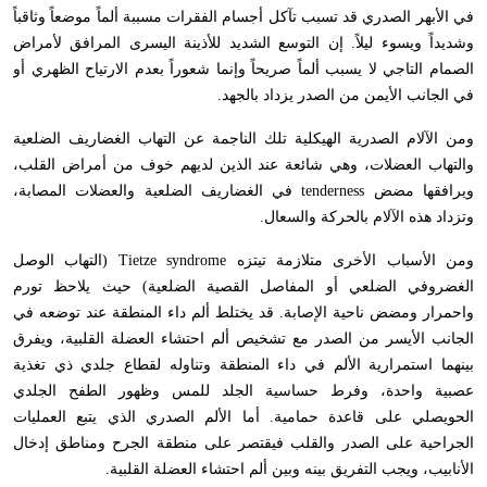
في الأبهر الصدري قد تسبب تآكل أجسام الفقرات مسببة ألماً موضعاً وثاقباً
وشديداً ويسوء ليلاً. إن التوسع الشديد للأذينة اليسرى المرافق لأمراض
الصمام التاجي لا يسبب ألماً صريحاً وإنما شعوراً بعدم الارتياح الظهري أو
في الجانب الأيمن من الصدر يزداد بالجهد.
ومن الآلام الصدرية الهيكلية تلك الناجمة عن التهاب الغضاريف الضلعية
والتهاب العضلات، وهي شائعة عند الذين لديهم خوف من أمراض القلب،
ويرافقها مضض
tenderness
في الغضاريف الضلعية والعضلات المصابة،
وتزداد هذه الآلام بالحركة والسعال.
ومن الأسباب الأخرى متلازمة تيتزه
Tietze syndrome
(التهاب الوصل
الغضروفي الضلعي أو المفاصل القصية الضلعية) حيث يلاحظ تورم
واحمرار ومضض ناحية الإصابة. قد يختلط ألم داء المنطقة عند توضعه في
الجانب الأيسر من الصدر مع تشخيص ألم احتشاء العضلة القلبية، ويفرق
بينهما استمرارية الألم في داء المنطقة وتناوله لقطاع جلدي ذي تغذية
عصبية واحدة، وفرط حساسية الجلد للمس وظهور الطفح الجلدي
الحويصلي على قاعدة حمامية. أما الألم الصدري الذي يتبع العمليات
الجراحية على الصدر والقلب فيقتصر على منطقة الجرح ومناطق إدخال
الأنابيب، ويجب التفريق بينه وبين ألم احتشاء العضلة القلبية.