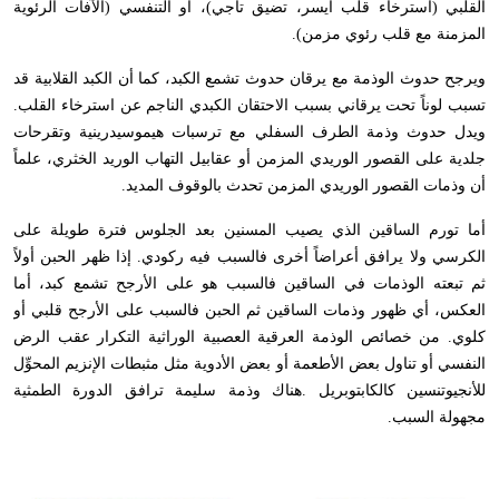
القلبي (استرخاء قلب أيسر، تضيق تاجي)، أو التنفسي (الآفات الرئوية
المزمنة مع قلب رئوي مزمن).
ويرجح حدوث الوذمة مع يرقان حدوث تشمع الكبد، كما أن الكبد القلابية قد
تسبب لوناً تحت يرقاني بسبب الاحتقان الكبدي الناجم عن استرخاء القلب.
ويدل حدوث وذمة الطرف السفلي مع ترسبات هيموسيدرينية وتقرحات
جلدية على القصور الوريدي المزمن أو عقابيل التهاب الوريد الخثري، علماً
أن وذمات القصور الوريدي المزمن تحدث بالوقوف المديد.
أما تورم الساقين الذي يصيب المسنين بعد الجلوس فترة طويلة على
الكرسي ولا يرافق أعراضاً أخرى فالسبب فيه ركودي. إذا ظهر الحبن أولاً
ثم تبعته الوذمات في الساقين فالسبب هو على الأرجح تشمع كبد، أما
العكس، أي ظهور وذمات الساقين ثم الحبن فالسبب على الأرجح قلبي أو
كلوي. من خصائص الوذمة العرقية العصبية الوراثية التكرار عقب الرض
النفسي أو تناول بعض الأطعمة أو بعض الأدوية مثل مثبطات الإنزيم المحوِّل
للأنجيوتنسين كالكابتوبريل .هناك وذمة سليمة ترافق الدورة الطمثية
مجهولة السبب.