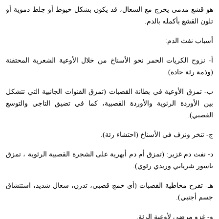
هو قشع مدمى يخرج مع السعال، قد يكون بشكل خيوط أو جلط دموية أو
تلون القشع بأكمله بالدم.
أسباب نفث الدم:
أ- نزوح الكريات الحمر نحو الأسناخ من خلال الأوعية الشعرية المحتقنة
(وذمة رئة حادة).
ب- تمزق الأوعية في بطانة القصبات (تمزق القنوات الجانبية التي تتشكل
بين الأوردة الرئوية والأوردة القصبية، كما في تضيق التاجي والتوسع
القصبي).
ج- تنخر ونزف في الأسناخ (احتشاء رئة).
د- نفث دم غزير: (تمزق أم دم أبهرية على الشجرة القصبية الرئوية ، تمزق
ناسور شرياني وريدي رئوي).
هـ- تقرح مخاطية القصبات (أي خمج قصبي، تدرن، سعال شديد، استنشاق
جسم أجنبي).
و- غزو مرضي لأوعية الرئة.