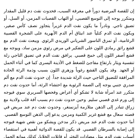
إن للقصة المرضية دوراً في معرفة السبب، فحدوث نفث دم قليل المقدار
ومتكرر يوجه إلى التوسع القصبي، أو التهاب القصبات المزمن، أو السل، أو
تضيق تاجي. ونادراً ما يكون نفث الدم غزيراً يتجاوز نصف كأس صغير،
ويكون نفث الدم كتلياً عند انبثاق أم الدم الأبهرية على الشجرة القصبية
الرغامية، أو تمزق الناسور الشرياني الوريدي الرئوي. ويبعث نفث الدم مع
قشع رائق رمادي اللون على التفكير في مرض رئوي مزمن ساد، ويوجه مع
قشع أصفر اللون إلى خمج قصبي. يرافق نفث الدم في تضيق التاجي زلة
تنفسية ويثار بارتفاع مفاجئ للضغط في الأذينة اليسرى كما في أثناء الحمل
أو الجهد. وقد يكون القشع رغوياً وزهري اللون بسبب وذمة الرئة الحادة
المرافقة للتضيق التاجي حيث الزلة شديدة جداً. إن حدوث نفث الدم مع ألم
صدري جنبي يوجه إلى الصمة الرئوية مع احتشاء الرئة، أما حدوث نفث دم
متكرر عند امرأة شابة لا تشكو أي أعراض وفحصها السريري سوي فيوجه
إلى ورم غدي قصبي سليم. وحين حدوث نفث دم بسبب آفة قلب ولادية مع
زراق تتبادر إلى الذهن متلازمة آيزنمنغر، وحدوث نفث دم عند مريض في
قصته سعال مع قشع غزير الكمية ومزمن يدعو إلى الذهن التوسع القصبي.
أما حدوث نفث الدم عند مريض ذكر مدخن ويشكو من نقص شهية فيوجه
إلى إصابة بالسرطان القصبي. قد يكون للقصة الدوائية أهمية في استقصاء
أسباب نفث الدم مثل مضادات التخثر أو قاتلات الخلايا، كذلك موانع الحمل