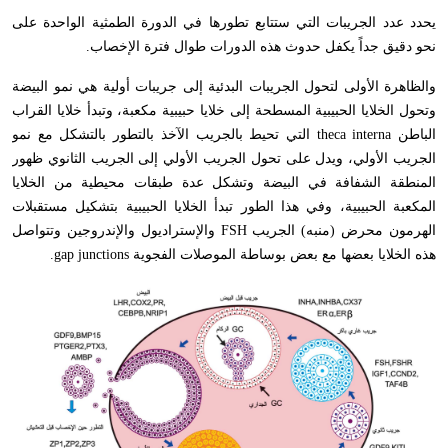
يحدد عدد الجريبات التي ستتابع تطورها في الدورة الطمثية الواحدة على
نحو دقيق جداً يكفل حدوث هذه الدورات طوال فترة الإخصاب.
والظاهرة الأولى لتحول الجريبات البدئية إلى جريبات أولية هي نمو البيضة
وتحول الخلايا الحبيبية المسطحة إلى خلايا حبيبية مكعبة، وتبدأ خلايا القراب
الباطن
theca interna
التي تحيط بالجريب الآخذ بالتطور بالتشكل مع نمو
الجريب الأولي، ويدل على تحول الجريب الأولي إلى الجريب الثانوي ظهور
المنطقة الشفافة في البيضة وتشكل عدة طبقات محيطية من الخلايا
المكعبة الحبيبية، وفي هذا الطور تبدأ الخلايا الحبيبية بتشكيل مستقبلات
الهرمون محرض (منبه) الجريب
FSH
والإستراديول والإندروجين وتتواصل
هذه الخلايا بعضها مع بعض بوساطة الموصلات الفجوية
gap junctions
.