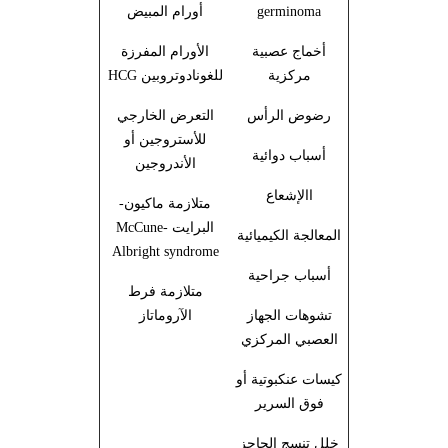
germinoma
أورام المبيض
أخماج عصبية
الأورام المفرزة
مركزية
للغونادوتروبين
HCG
رضوض الرأس
التعرض الخارجي
للأستروجين أو
أسباب دوائية
الأندروجين
االإشعاع
متلازمة ماكيون-
البرايت
McCune-
المعالجة الكيميائية
Albright syndrome
أسباب جراحية
متلازمة فرط
تشوهات الجهاز
الآروماتاز
العصبي المركزي
كيسات عنكبوتية أو
فوق السرير
خلل تنسج الحاجز