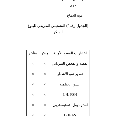
البصري
موه الدماغ
(الجدول رقم2) التشخيص التفريقي للبلوغ
المبكر
اختبارات المسح الأولية
مبكر
متأخر
القصة والفحص الفيزيائي
×
×
تقدير نمو الأشعار
×
×
السن العظمية
×
×
×
×
LH. FSH
استراديول، تستوسترون
×
×
×
×
DHEAS