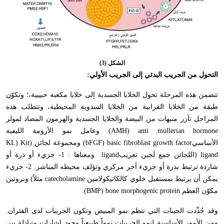
الشكل (3)
التحول من الجريب البدئي إلى الجريب الأولي:
تتضمن هذه المرحلة تحول الخلايا الجسدية إلى خلايا مكعبة حبيبية،؛ وتكوّن
طبقة من الخلايا القرابية من الخلايا السدوية المحيطية، وتتطلب هذه
المراحل تآزر منبهات من البيضة والخلايا الجسدية والهرمون المضاد لمولر
(AMH) anti mullerian hormone
وعامل نمو الأرومة الليفية
الأساسي
(bFGF) basic fibroblast growth factor
ومجموعة لجائن (
KL) Kit
ligand
(اللجائن جمع لَجين تعريب
ligand
ومعناها : 1- جزيء أو ذرة أو
شاردة ترتبط بذرة أو جزيء آخر مركزي وتؤلف محيطه المباشر. 2- جزيء
يمكن أن يرتبط بمستقبل خلوي كالكاتيكولامين
catecholamine
مثلاً) وبروتين
مكوّن العظم
(BMP) bone morphogenic protein
.
وقد حُدِّدت الجينات التي تنظم نمو المبيض وتكون الجريبات لدى الفئران.
ومن الأمور الأساسية لنمو الجريبات نمواً طبيعياً وجود إشارات متبادلة بين