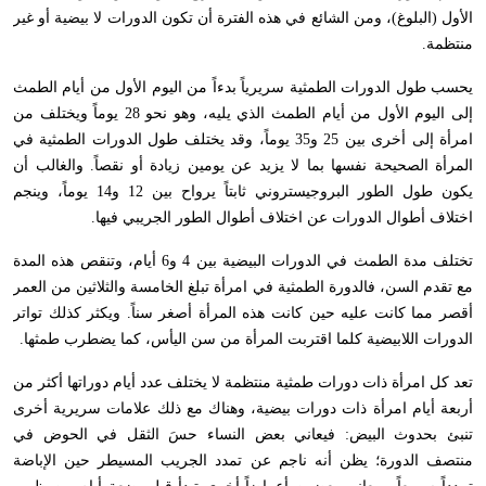
الأول (البلوغ)، ومن الشائع في هذه الفترة أن تكون الدورات لا بيضية أو غير
منتظمة.
يحسب طول الدورات الطمثية سريرياً بدءاً من اليوم الأول من أيام الطمث
إلى اليوم الأول من أيام الطمث الذي يليه، وهو نحو 28 يوماً ويختلف من
امرأة إلى أخرى بين 25 و35 يوماً، وقد يختلف طول الدورات الطمثية في
المرأة الصحيحة نفسها بما لا يزيد عن يومين زيادة أو نقصاً. والغالب أن
يكون طول الطور البروجيستروني ثابتاً يرواح بين 12 و14 يوماً، وينجم
اختلاف أطوال الدورات عن اختلاف أطوال الطور الجريبي فيها.
تختلف مدة الطمث في الدورات البيضية بين 4 و6 أيام، وتنقص هذه المدة
مع تقدم السن، فالدورة الطمثية في امرأة تبلغ الخامسة والثلاثين من العمر
أقصر مما كانت عليه حين كانت هذه المرأة أصغر سناً. ويكثر كذلك تواتر
الدورات اللابيضية كلما اقتربت المرأة من سن اليأس، كما يضطرب طمثها.
تعد كل امرأة ذات دورات طمثية منتظمة لا يختلف عدد أيام دوراتها أكثر من
أربعة أيام امرأة ذات دورات بيضية، وهناك مع ذلك علامات سريرية أخرى
تنبئ بحدوث البيض: فيعاني بعض النساء حسَ الثقل في الحوض في
منتصف الدورة؛ يظن أنه ناجم عن تمدد الجريب المسيطر حين الإباضة