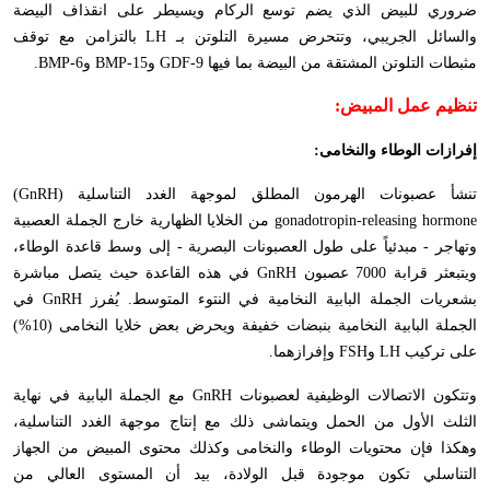
ضروري للبيض الذي يضم توسع الركام ويسيطر على انقذاف البيضة
والسائل الجريبي، وتتحرض مسيرة التلوتن بـ
LH
بالتزامن مع توقف
مثبطات التلوتن المشتقة من البيضة بما فيها
GDF-9
و
BMP-15
و
BMP-6
.
تنظيم عمل المبيض:
إفرازات الوطاء والنخامى:
تنشأ عصبونات الهرمون المطلق لموجهة الغدد التناسلية
(GnRH)
gonadotropin-releasing hormone
من الخلايا الظهارية خارج الجملة العصبية
وتهاجر - مبدئياً على طول العصبونات البصرية - إلى وسط قاعدة الوطاء،
ويتبعثر قرابة 7000 عصبون
GnRH
في هذه القاعدة حيث يتصل مباشرة
بشعريات الجملة البابية النخامية في النتوء المتوسط. يُفرز
GnRH
في
الجملة البابية النخامية بنبضات خفيفة ويحرض بعض خلايا النخامى (10%)
على تركيب
LH
و
FSH
وإفرازهما.
وتتكون الاتصالات الوظيفية لعصبونات
GnRH
مع الجملة البابية في نهاية
الثلث الأول من الحمل ويتماشى ذلك مع إنتاج موجهة الغدد التناسلية،
وهكذا فإن محتويات الوطاء والنخامى وكذلك محتوى المبيض من الجهاز
التناسلي تكون موجودة قبل الولادة، بيد أن المستوى العالي من