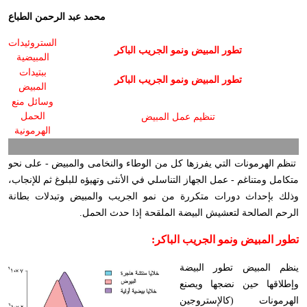
محمد عبد الرحمن الطباع
الستروئيدات
تطور المبيض ونمو الجريب الباكر
المبيضية
ببتيدات
تطور المبيض ونمو الجريب الباكر
المبيض
وسائل منع
الحمل
تنظيم عمل المبيض
الهرمونية
تنظم الهرمونات التي يفرزها كل من الوطاء والنخامى والمبيض - على نحو
متكامل ومتناغم - عمل الجهاز التناسلي في الأنثى وتهيؤه للبلوغ ثم للإنجاب،
وذلك بإحداث دورات متكررة من نمو الجريب والمبيض وتبدلات بطانة
الرحم الصالحة لتعشيش البيضة الملقحة إذا حدث الحمل.
تطور المبيض ونمو الجريب الباكر:
ينظم المبيض تطور البيضة
وإطلاقها حين نضجها ويصنع
الهرمونات (كالإستروجين