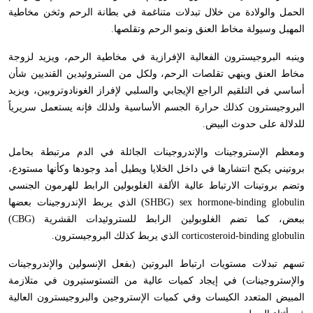
الحمل والولادة من خلال تبدلات متناغمة في بطانة الرحم وثخن مخاطية
المهبل وسيولة مخاط العنق ونمو الرحم وتقلصها.
وينبه البروجيسترون الفعالية الإفرازية في مخاطية الرحم، ويزيد لزوجة
مخاط العنق وينهي تقلصات الرحم، ولكل من الستروئيدين القنديين شأن
أساسي في التلقيم الراجع الإيجابي والسلبي لإفراز الغونادوتروبين، ويزيد
البروجيسترون كذلك حرارة الجسم الأساسية ولذلك فإنه يستعمل سريرياً
للدلالة على حدوث البيض.
ومعظم الإستروجينات والإندروجينات الجائلة في الدم مرتبطة بحامل
بروتيني يكبح انتشارها في داخل الخلايا ويطيل أمد وجودها وكأنها مستودع،
وتضم بروتينات الارتباط عالية الألفة الغلوبولين الرابط للهرمون الجنسي
(SHBG) sex hormone-binding globulin
الذي يربط الإندروجينات بعضها
ببعض، كما تضم الغلوبولين الرابط للستروئيدات القشرية
(CBG)
corticosteroid-binding globulin
الذي يربط كذلك البروجيسترون.
تسهم تبدلات مستويات ارتباط البروتين (بفعل الإنسولين والإندروجينات
والإستروجينات) في إيجاد كميات عالية من التستوستيرون في متلازمة
المبيض المتعدد الكيسات وفي كميات الإستروجين والبروجيسترون العالية