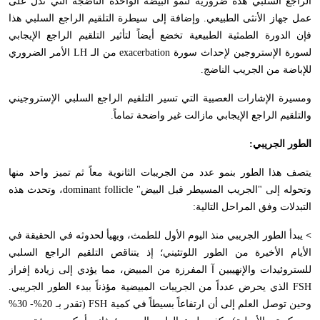
الراجع السلبي هذه ضرورية لنمو البيضة الواحدة الناضجة التي تدل على
عمل جهاز الأنثى الطبيعي. وإضافة إلى سيطرة التلقيم الراجع السلبي هذا
فإن الدورة الطمثية الطبيعية تخضع أيضاً لتأثير التلقيم الراجع الإيجابي
لسورة الإستروجين لإحداث سورة
exacerbation
من الـ
LH
الأمر الضروري
للإباضة من الجريب الناضج.
ومسيرة الإشارات العصبية التي تسير التلقيم الراجع السلبي الإستروجيني
والتلقيم الراجع الإيجابي مازالت غير واضحة تماماً.
الطور الجريبي:
يتصف هذا الطور بنمو عدد من الجريبات الثانوية معاً ثم تميز واحد منها
وتحوله إلى "الجريب المسيطر قبل البيض"
dominant follicle
، وتحدث هذه
التبدلات وفق المراحل التالية:
>
يبدأ الطور الجريبي منذ اليوم الأول للطمث، ويهيأ لحدوثه في الحقيقة في
الأيام الأخيرة من الطور اللوتئيني؛ إذ يتناقص التلقيم الراجع السلبي
للستروئيدات والإنهيبين آ المفرزة من المبيض، مما يؤدي إلى زيادة إفراز
FSH
الذي يحرض عدداً من الجريبات المبيضية مؤذناً ببدء الطور الجريبي.
وحين توصل العلم إلى أن ارتفاعاً بسيطاً في كمية
FSH
(تقدر بـ 20%- 30%