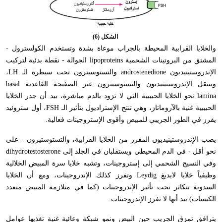
الشكل (6)
والخلايا القرابية المحيطة بالجراب موعاة بشدة وتستخدم الكولسترول -
المشتق من البروتينات الشحمية
lipoproteins
الجوالة - نقطة بدئية لتركيب
الإندروستينيديون
androstenedione
والتستوسيترون تحت سيطرة الـ
LH
،
وينتقل الإندروستينيديون والتستوسيترون عبر الصفيحة القاعدية
basal
lamina
نحو الخلايا الحبيبية التي لا تزود بالدم مباشرة، بيد أن جدر الخلايا
الحبيبية غنية بالآروماتاز، وهي تنتج الإستراديول بتأثير الـ
FSH
، أول ستروئيد
يفرز في الطور الجريبي للمبيض وأقوى الإستروجينات فعالية.
يصب الإندروستينيديون المفرز من الخلايا القرابية، والتستوستيرون - على
نحو أقل - في الدم المحيطي ويستقلبان في الجلد إلى
dihydrotestosterone
وفي النسيج الشحمي إلى إستروجينات، وتشبه خلايا سرة المبيض الخلالية
وظيفياً خلايا لايديغ
Leydig
وتفرز كذلك الإندروجينات، ومع أن الخلايا
السدوية تتكاثر تحت تأثير الإندروجينات (كما في متلازمة المبيض متعدد
الكيسات) بيد أنها لا تفرز الإندروجينات.
يترافق تمزق الجريب حين البيض ونمو شبكة وعائية غنية تغذيها عوامل