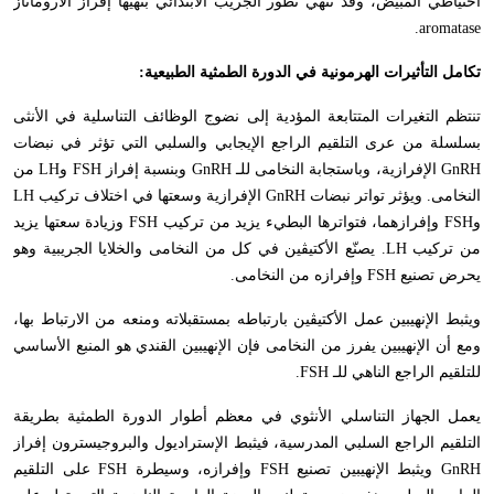
احتياطي المبيض، وقد تنهي تطور الجريب الابتدائي بنهيها إفراز الآروماتاز
.
aromatase
تكامل التأثيرات الهرمونية في الدورة الطمثية الطبيعية:
تنتظم التغيرات المتتابعة المؤدية إلى نضوج الوظائف التناسلية في الأنثى
بسلسلة من عرى التلقيم الراجع الإيجابي والسلبي التي تؤثر في نبضات
GnRH
الإفرازية، وباستجابة النخامى للـ
GnRH
وبنسبة إفراز
FSH
و
LH
من
النخامى. ويؤثر تواتر نبضات
GnRH
الإفرازية وسعتها في اختلاف تركيب
LH
و
FSH
وإفرازهما، فتواترها البطيء يزيد من تركيب
FSH
وزيادة سعتها يزيد
من تركيب
LH
. يصنّع الأكتيڤين في كل من النخامى والخلايا الجريبية وهو
يحرض تصنيع
FSH
وإفرازه من النخامى.
ويثبط الإنهيبين عمل الأكتيڤين بارتباطه بمستقبلاته ومنعه من الارتباط بها،
ومع أن الإنهيبين يفرز من النخامى فإن الإنهيبين القندي هو المنبع الأساسي
للتلقيم الراجع الناهي للـ
FSH
.
يعمل الجهاز التناسلي الأنثوي في معظم أطوار الدورة الطمثية بطريقة
التلقيم الراجع السلبي المدرسية، فيثبط الإستراديول والبروجيسترون إفراز
GnRH
ويثبط الإنهيبين تصنيع
FSH
وإفرازه، وسيطرة
FSH
على التلقيم