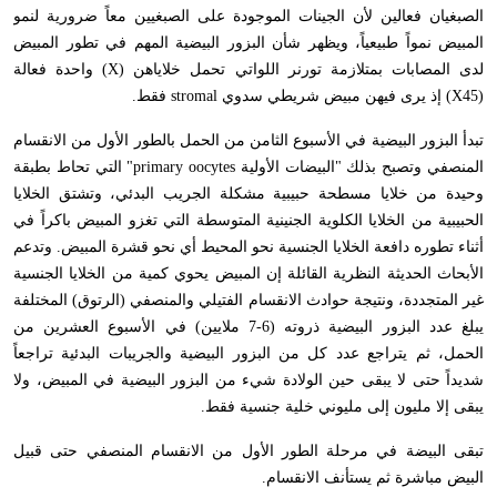
الصبغيان فعالين لأن الجينات الموجودة على الصبغيين معاً ضرورية لنمو
المبيض نمواً طبيعياً، ويظهر شأن البزور البيضية المهم في تطور المبيض
لدى المصابات بمتلازمة تورنر اللواتي تحمل خلاياهن (
X
) واحدة فعالة
(
X45
) إذ يرى فيهن مبيض شريطي سدوي
stromal
فقط.
تبدأ البزور البيضية في الأسبوع الثامن من الحمل بالطور الأول من الانقسام
المنصفي وتصبح بذلك "البيضات الأولية
primary oocytes
" التي تحاط بطبقة
وحيدة من خلايا مسطحة حبيبية مشكلة الجريب البدئي، وتشتق الخلايا
الحبيبية من الخلايا الكلوية الجنينية المتوسطة التي تغزو المبيض باكراً في
أثناء تطوره دافعة الخلايا الجنسية نحو المحيط أي نحو قشرة المبيض. وتدعم
الأبحاث الحديثة النظرية القائلة إن المبيض يحوي كمية من الخلايا الجنسية
غير المتجددة، ونتيجة حوادث الانقسام الفتيلي والمنصفي (الرتوق) المختلفة
يبلغ عدد البزور البيضية ذروته (6-7 ملايين) في الأسبوع العشرين من
الحمل، ثم يتراجع عدد كل من البزور البيضية والجريبات البدئية تراجعاً
شديداً حتى لا يبقى حين الولادة شيء من البزور البيضية في المبيض، ولا
يبقى إلا مليون إلى مليوني خلية جنسية فقط.
تبقى البيضة في مرحلة الطور الأول من الانقسام المنصفي حتى قبيل
البيض مباشرة ثم يستأنف الانقسام.