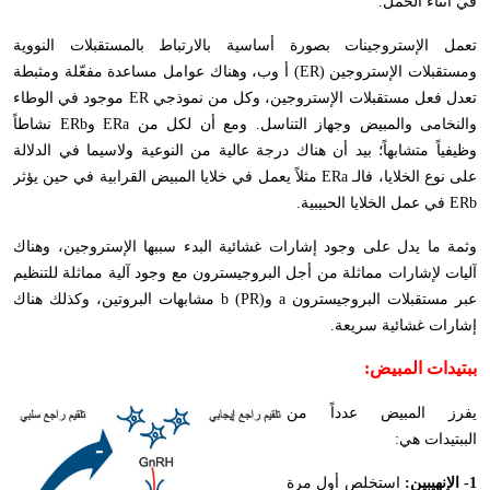
في أثناء الحمل.
تعمل الإستروجينات بصورة أساسية بالارتباط بالمستقبلات النووية
ومستقبلات الإستروجين (
ER
) أ وب، وهناك عوامل مساعدة مفعّلة ومثبطة
تعدل فعل مستقبلات الإستروجين، وكل من نموذجي
ER
موجود في الوطاء
والنخامى والمبيض وجهاز التناسل. ومع أن لكل من
ERa
و
ERb
نشاطاً
وظيفياً متشابهاً؛ بيد أن هناك درجة عالية من النوعية ولاسيما في الدلالة
على نوع الخلايا، فالـ
ERa
مثلاً يعمل في خلايا المبيض القرابية في حين يؤثر
ERb
في عمل الخلايا الحبيبية.
وثمة ما يدل على وجود إشارات غشائية البدء سببها الإستروجين، وهناك
آليات لإشارات مماثلة من أجل البروجيسترون مع وجود آلية مماثلة للتنظيم
عبر مستقبلات البروجيسترون
a
و
b (PR)
مشابهات البروتين، وكذلك هناك
إشارات غشائية سريعة.
ببتيدات المبيض:
يفرز المبيض عدداً من
الببتيدات هي:
1- الإنهيبين:
استخلص أول مرة