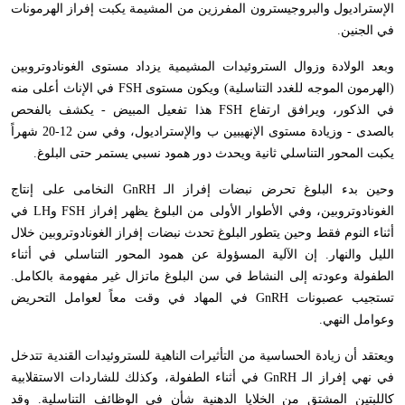
الإستراديول والبروجيسترون المفرزين من المشيمة يكبت إفراز الهرمونات
في الجنين.
وبعد الولادة وزوال الستروئيدات المشيمية يزداد مستوى الغونادوتروبين
(الهرمون الموجه للغدد التناسلية) ويكون مستوى
FSH
في الإناث أعلى منه
في الذكور، ويرافق ارتفاع
FSH
هذا تفعيل المبيض - يكشف بالفحص
بالصدى - وزيادة مستوى الإنهيبين ب والإستراديول، وفي سن 12-20 شهراً
يكبت المحور التناسلي ثانية ويحدث دور همود نسبي يستمر حتى البلوغ.
وحين بدء البلوغ تحرض نبضات إفراز الـ
GnRH
النخامى على إنتاج
الغونادوتروبين، وفي الأطوار الأولى من البلوغ يظهر إفراز
FSH
و
LH
في
أثناء النوم فقط وحين يتطور البلوغ تحدث نبضات إفراز الغونادوتروبين خلال
الليل والنهار. إن الآلية المسؤولة عن همود المحور التناسلي في أثناء
الطفولة وعودته إلى النشاط في سن البلوغ ماتزال غير مفهومة بالكامل.
تستجيب عصبونات
GnRH
في المهاد في وقت معاً لعوامل التحريض
وعوامل النهي.
ويعتقد أن زيادة الحساسية من التأثيرات الناهية للستروئيدات القندية تتدخل
في نهي إفراز الـ
GnRH
في أثناء الطفولة، وكذلك للشاردات الاستقلابية
كاللبتين المشتق من الخلايا الدهنية شأن في الوظائف التناسلية. وقد