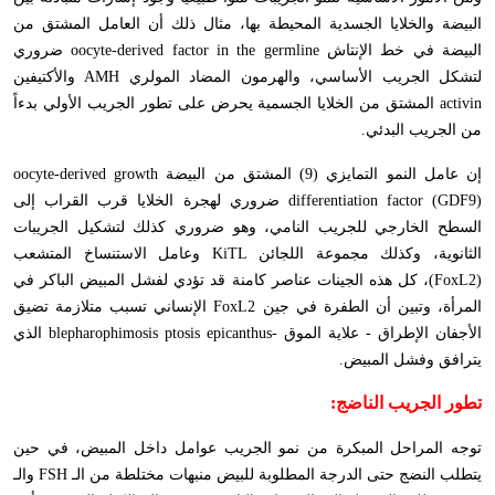
البيضة والخلايا الجسدية المحيطة بها، مثال ذلك أن العامل المشتق من
البيضة في خط الإنتاش
oocyte-derived factor in the germline
ضروري
لتشكل الجريب الأساسي، والهرمون المضاد المولري
AMH
والأكتيفين
activin
المشتق من الخلايا الجسمية يحرض على تطور الجريب الأولي بدءاً
من الجريب البدئي.
إن عامل النمو التمايزي (9) المشتق من البيضة
oocyte-derived growth
differentiation factor (GDF9)
ضروري لهجرة الخلايا قرب القراب إلى
السطح الخارجي للجريب النامي، وهو ضروري كذلك لتشكيل الجريبات
الثانوية، وكذلك مجموعة اللجائن
KiTL
وعامل الاستنساخ المتشعب
(
FoxL2
)، كل هذه الجينات عناصر كامنة قد تؤدي لفشل المبيض الباكر في
المرأة، وتبين أن الطفرة في جين
FoxL2
الإنساني تسبب متلازمة تضيق
الأجفان الإطراق - علاية الموق -
blepharophimosis ptosis epicanthus
الذي
يترافق وفشل المبيض.
تطور الجريب الناضج:
توجه المراحل المبكرة من نمو الجريب عوامل داخل المبيض، في حين
يتطلب النضج حتى الدرجة المطلوبة للبيض منبهات مختلطة من الـ
FSH
والـ