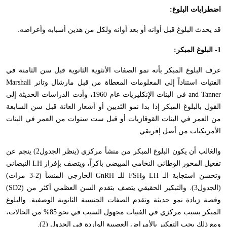
اضطرابات البلوغ:
قد يحدث البلوغ قبل أوانه أو بعد أوانه ولكل من هذين أسبابه وأعراضه.
1- البلوغ المبكر:
عرف البلوغ المبكر بأنه نمو الصفات الأنثوية الثانوية قبل سن الثامنة في
الفتيات استناداً إلى المعلومات المعطاة من قبل مارشال وتانر
Marshall
and Tanner
في البنات الإنكليزيات عام 1960، وأدت الدراسات الحديثة إلى
القول بالبلوغ المبكر إذا بدا نمو الثديين أو أشعار العانة قبل سن السابعة
من العمر في البنات القوقازيات أو قبل ست سنوات من العمر في البنات
الأمريكيات من أصل إفريقي.
والغالب أن يكون البلوغ المبكر من منشأ مركزي (ينظر الجدول2) ينجم عن
تفعيل المحور الوطائي النخامي المبيضي باكراً، ويتصف بإفراز
LH
النبضاني
وتحسن استجابة الـ
LH
و
FSH
للـ
GnRH
الخارجي المنشأ (2-3 مرات)
(الجدول3). والتبكير الحقيقي يتصف بتقدم السن العظمي أكثر من (
SD2
)
وقصة زيادة نمو حديثة وتقدم الصفات الجنسية الثانوية الوصفية. والبلوغ
المبكر بسبب مركزي في الفتيات مجهول السبب في نحو 85% من الحالات،
ومع ذلك يجب التفكير بالأمراض العصبية الواردة في الجدول (2).