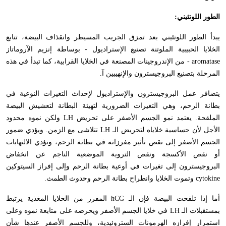
الطور اللوتئيني:
يبدأ الطور اللوتئيني بعد تمزق الجريب المسيطر وانقذاف البيضة، تتابع
الخلايا الحبيبية الملوتنة تصنيع الإستراديول - بوساطة إنزيم الآروماتاز
aromatase
- من الإندروجينات المصنعة في الخلايا القرابية، كما تبدأ في هذه
المرحلة بتصنيع البروجيسترون والإنهيبين آ.
يتضافر عمل البروجيسترون والإستراديول لإحداث التغيرات النوعية في
بطانة الرحم، وهي التغيرات الضرورية لتهيئة البطانة لتعشيش البيضة
الملقحة. يعتمد نمو الجسم الأصفر على تحريض
LH
ولكن نموه محدود
الأجل لأن حساسية خلاياه لتحريض الـ
LH
تتلاشى مع الزمن. ويؤدي ضمور
الجسم الأصفر إلى نقص تأثير مفرزاته في بطانة الرحم، وتؤدي الالتهابات
أو نقص الأكسجة ونقص التروية الموضعية الناجم عن انخفاض
البروجيسترون إلى تغيرات في أوعية بطانة الرحم وإلى إفراز السيتوكين
cytokine
وتموت الخلايا وانطراح بطانة الرحم وحدوث الطمث.
أما إذا تلقحت البيضة فإن الـ
hCG
المفرز من الخلايا المغذية يرتبط
بمستقبلات الـ
LH
في خلايا الجسم الأصفر ويحرضه على متابعة نموه وعلى
استمرار إفرازه الهرمونات الستروئيدية، وللجسم الأصفر عندها شأن