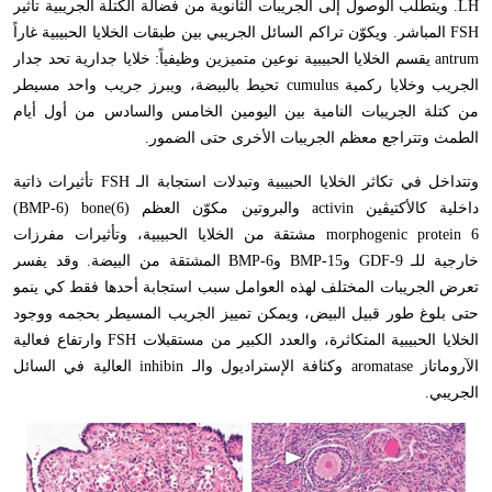
LH
. ويتطلب الوصول إلى الجريبات الثانوية من فضالة الكتلة الجريبية تأثير
FSH
المباشر. ويكوّن تراكم السائل الجريبي بين طبقات الخلايا الحبيبية غاراً
antrum
يقسم الخلايا الحبيبية نوعين متميزين وظيفياً: خلايا جدارية تحد جدار
الجريب وخلايا ركمية
cumulus
تحيط بالبيضة، ويبرز جريب واحد مسيطر
من كتلة الجريبات النامية بين اليومين الخامس والسادس من أول أيام
الطمث وتتراجع معظم الجريبات الأخرى حتى الضمور.
وتتداخل في تكاثر الخلايا الحبيبية وتبدلات استجابة الـ
FSH
تأثيرات ذاتية
داخلية كالأكتيڤين
activin
والبروتين مكوّن العظم (6)
(BMP-6) bone
morphogenic protein 6
مشتقة من الخلايا الحبيبية، وتأثيرات مفرزات
خارجية للـ
GDF-9
و
BMP-15
و
BMP-6
المشتقة من البيضة. وقد يفسر
تعرض الجريبات المختلف لهذه العوامل سبب استجابة أحدها فقط كي ينمو
حتى بلوغ طور قبيل البيض، ويمكن تمييز الجريب المسيطر بحجمه ووجود
الخلايا الحبيبية المتكاثرة، والعدد الكبير من مستقبلات
FSH
وارتفاع فعالية
الآروماتاز
aromatase
وكثافة الإستراديول والـ
inhibin
العالية في السائل
الجريبي.