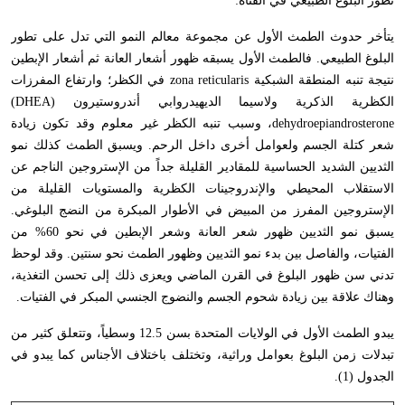
تطور البلوغ الطبيعي في الفتاة:
يتأخر حدوث الطمث الأول عن مجموعة معالم النمو التي تدل على تطور
البلوغ الطبيعي. فالطمث الأول يسبقه ظهور أشعار العانة ثم أشعار الإبطين
نتيجة تنبه المنطقة الشبكية
zona reticularis
في الكظر؛ وارتفاع المفرزات
الكظرية الذكرية ولاسيما الديهيدروابي أندروستيرون
(DHEA)
dehydroepiandrosterone
، وسبب تنبه الكظر غير معلوم وقد تكون زيادة
شعر كتلة الجسم ولعوامل أخرى داخل الرحم. ويسبق الطمث كذلك نمو
الثديين الشديد الحساسية للمقادير القليلة جداً من الإستروجين الناجم عن
الاستقلاب المحيطي والإندروجينات الكظرية والمستويات القليلة من
الإستروجين المفرز من المبيض في الأطوار المبكرة من النضج البلوغي.
يسبق نمو الثديين ظهور شعر العانة وشعر الإبطين في نحو 60% من
الفتيات، والفاصل بين بدء نمو الثديين وظهور الطمث نحو سنتين. وقد لوحظ
تدني سن ظهور البلوغ في القرن الماضي ويعزى ذلك إلى تحسن التغذية،
وهناك علاقة بين زيادة شحوم الجسم والنضوج الجنسي المبكر في الفتيات.
يبدو الطمث الأول في الولايات المتحدة بسن 12.5 وسطياً، وتتعلق كثير من
تبدلات زمن البلوغ بعوامل وراثية، وتختلف باختلاف الأجناس كما يبدو في
الجدول (1).