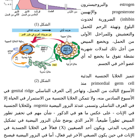
estrogen
والبروجيسترون
progesterone
والإنهيبين
inhibin
) الضرورية لحدوث
الشكل (1)
البلوغ وتهيئة الرحم للحمل
والتعشيش وللمراحل الأولى
من الحمل، ويخضع المبيض
من أجل ذلك لتبدلات شهرية
نشطة تفوق ما يخضع له أي
عضو آخر في الجسم.
تتميز الخلايا الجنسية البدئية
الشكل (2)
primordial germ cell
منذ
الأسبوع الثالث من الحمل، وتهاجر إلى العرف التناسلي
genital ridge
في
الأسبوع السادس منه، ولا تتمكن الخلايا الجنسية من الاستمرار في الحياة إلا
في العرف التناسلي وتسمى عندئذ البزور البيضية
oogonia
. وللخلايا الجنسية
في الإناث - على عكس ما هو في الذكور - شأن مهم في تحفيز تطور
المبيض تطوراً طبيعياً، الأمر الذي يوضح شأن البزور البيضية في تشكيل
الجريب البدئي. ويكون أحد الصبغيين (
X
) فعالاً في الخلايا الجسدية في
الإناث في حين يكون الصبغي الآخر غير فعال، أما في البزور البيضية فيصبح