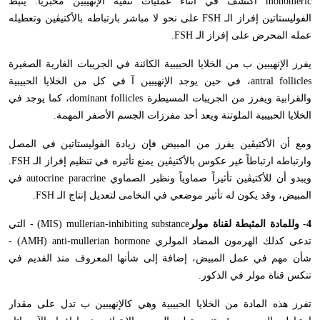
monomeric
اكتشف في أثناء عمليات تنقية الإنهيبين مخبرياً. يثبط
الفوليستاتين إفراز الـ
FSH
على نحو لا مباشر بارتباطه بالأكتيڤين وتعطيله
عمله المحرض على إفراز الـ
FSH
.
يفرز الإنهيبين ب من الخلايا الحبيبية الكائنة في الجريبات الغارية الصغيرة
antral follicles
، في حين يوجد الإنهيبين آ في كل من الخلايا الحبيبية
والقرابية ويفرز من الجريبات المسيطرة
dominant follicles
، كما يوجد في
الخلايا الحبيبية الملوتنة ويعد أحد مفرزات الجسم الأصفر المهمة.
ومع أن الأكتيڤين يفرز من المبيض فإن زيادة الفوليستاتين في المصل
وارتباطه ارتباطاً غير عكوس بالأكتيڤين يمنع تأثيره في تنظيم إفراز الـ
FSH
.
ويبدو أن للأكتيڤين تأثيراً صماوياً ونظير الصماوي
autocrine paracrine
في
المبيض، وقد يكون له تأثير موضعي في النخامى لتعديل إنتاج الـ
FSH
.
4- وللمادة المثبطة لقناة مولر
(MIS) mullerian-inhibiting substance
- التي
تدعى كذلك الهرمون المضاد المولري
(AMH) anti-mullerian hormone
-
شأن مهم في عمل المبيض، إضافة إلى شأنها المعروف منذ القديم في
تنكس قناة مولر في الذكور.
تفرز هذه المادة من الخلايا الحبيبية وهي كالإنهيبين ب تدل على مقدار