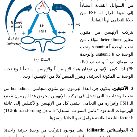
من السوائل القندية استناداً
إلى نهيها إفراز الـ
FSH
من
خلايا النخامى نهياً انتقائياً.
يتركب الإنهيبين من مثنوي
مغاير
heterodimer
مؤلف من
تحت الوحدة آ
subunit a
وتحت
الوحدة ب
subunit b
، والوحدة
الشكل (7)
ب نوعان: ب آ و ب ب (
Ba
،
Bb
) لذا يكون للإنهيبين نوعان هما: الإنهيبين آ والإنهيبين ب تبعاً لنوع تحت
الوحدة ب المكونة الجزئية، ويفرز المبيض كلاً من الإنهيبين آ وب.
2- الآكتيڤين:
يتكون جزءا هذا الهرمون من مثنوي متجانس
homodimer
من
تحت الوحدات
b
التي تدخل في تركيب الإنهيبين. يحرض هذا الهرمون تصنيع
الـ
FSH
وإفرازه من النخامى. ينتمي كل من الإنهيبين والأكتيڤين إلى عائلة
الهرمونات المدعوة "عامل النمو ب المتبدل"
(TGF)b transforming growth
factor b
التابعة لطائفة عوامل نمو الخلايا وتميزها.
3- الفوليستاتين
follistatin
:
ببتيد موحود (يتركب من وحدة جزئية واحدة)