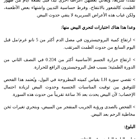
تمدداً سريعاً، ويعاني بعضهن أعراضاً أخرى تبدأ قبل بضعة أيام من ظهور
الطمث كالشعور بالانتفاخ، وفرط حساسية الثديين واشتهاء بعض الأطعمة،
ولكن غياب هذه الأعراض السريرية لا ينفي حدوث البيض.
وعدا هذا هناك اختبارات لتحري البيض منها:
>
ارتفاع كمية البروجيسترون في مصل الدم أكثر من 5 نانو غرم/مل قبل
اليوم السابع من حدوث الطمث المرتقب.
>
ارتفاع حرارة الجسم الأساسية أكثر من 0.24ْ في النصف الثاني من
الدورة الطمثية؛ بسبب فعل البروجيسترون الرافع للحرارة.
>
تقصي سورة
LH
بقياس كميته المطروحة في البول، ويُعتمد هذا الفحص
للتوفيق بين توقيت المناسبات الجنسية وحدوث البيض لزيادة احتمال
الإخصاب؛ لأن البيض يحدث بعد 36 ساعة تقريباً من حدوث هذه السورة.
>
الفحص بالصدى ورؤية الجريب المنفجر من المبيض، وبتحري تغيرات ثخن
مخاطية الرحم بعد البيض.
البلوغ: