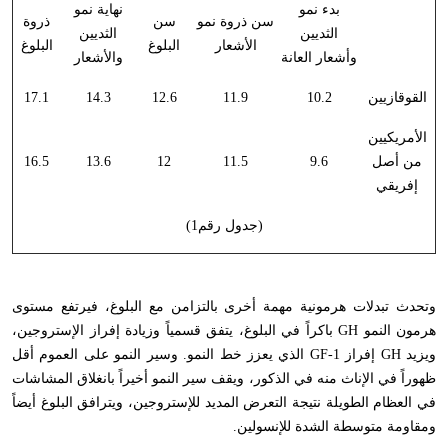
بدء نمو
نهاية نمو
سن ذروة نمو
سن
ذروة
الثديين
الثديين
الأشعار
البلوغ
البلوغ
وأشعار العانة
والأشعار
القوقازيين
10.2
11.9
12.6
14.3
17.1
الأمريكيين
من أصل
9.6
11.5
12
13.6
16.5
إفريقي
(جدول رقم1)
وتحدث تبدلات هرمونية مهمة أخرى بالتزامن مع البلوغ، فيرتفع مستوى
هرمون النمو
GH
باكراً في البلوغ، يتفق قسمياً وزيادة إفراز الإستروجين،
ويزيد
GH
إفراز
GF-1
الذي يعزز خط النمو. وسير النمو على العموم أقل
ظهوراً في الإناث منه في الذكور، ويقف سير النمو أخيراً بانغلاق المشاشات
في العظام الطويلة نتيجة التعرض المديد للإستروجين، ويترافق البلوغ أيضاً
ومقاومة متوسطة الشدة للإنسولين.