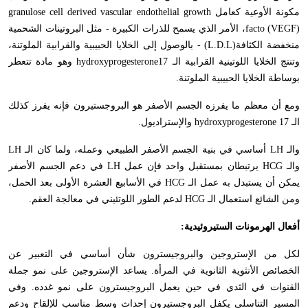
مكونة الأوعية كعامل
granulose cell derived vascular endothelial growth
facto (VEGF)
، الأمر الذي يسمح للذرات الكبيرة - مثل البروتينات الشحمية
منخفضة الكثافة(
L.D.L
) - بالوصول إلى الخلايا الحبيبية والقرابية الملوتنة،
وتنتج الخلايا اللوتينية القرابية الـ
hydroxyprogesterone17
وهو مادة تتعطر
بوساطة الخلايا الحبيبية الملوتنة.
ومع أن معظم ما يفرزه الجسم الأصفر هو البروجستيرون فإنه يفرز كذلك
الـ
hydroxyprogesterone 17
والإستراديول.
والـ
LH
أساسي في بنية الجسم الأصفر الطبيعي وعمله، ولما كان الـ
LH
والـ
HCG
يرتبطان بمستقبل واحد فإن عمل
LH
في دعم الجسم الأصفر
يمكن أن يستبدل به عمل الـ
HCG
في الأسابيع العشرة الأولى بعد الحمل،
ومن الشائع استعمال الـ
HCG
لدعم الطور اللوتئيني في معالجة العقم.
أفعال الهرمونات الستيروئيدية:
لكل من الإستروجين والبروجيسترون شأن أساسي في التعبير عن
الخصائص الأنثوية الثانوية في المرأة. يساعد الإستروجين على نمو جملة
القنوات في الثدي في حين يعمل البروجيسترون على نمو غدده. وفي
المسير التناسلي يكفل البروجستيرون إحداث وسط مناسب للإلقاح ودعم