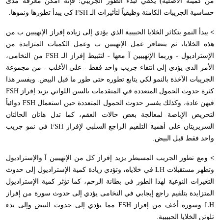
من كميته الأصلية) يكفي لبدء الطور الجريبي؛ فإنه أمكن معرفة مدى
حساسية الجريبات الكامنة وظيفياً لتأثيرات الـ
FSH
كي يبدأ تطورها ونموها.
>
يبدأ النمو بتكاثر الخلايا الحبيبية الذي يؤدي إلى زيادة إفراز الإنهيبين ب من
هذه الخلايا، ثم يتضافر عمل الإنهيبين ب وعمل الكميات المتزايدة من
الإستراديول - وربما الإنهيبين آ معها - لتثبيط إفراز الـ
FSH
من النخامى،
الأمر الذي يؤدي إلى انتقاء جريب واحد فقط - على الأغلب - من مجموعة
الجريبات الآخذة بالنمو لكي يتابع تطوره حتى طور ما قبل البيض. ويفسر هذا
كثرة حدوث الحمول المتعددة في المتقدمات بالسن اللواتي يزيد إفراز
FSH
فيهن عادة، وكذلك يفسر حدوث الحمول المتعددة حين استعمال
FSH
دوائياً
لتحريض الإباضة لمعالجة بعض حالات العقم، كما تدل هاتان الحالتان
السريريتان على أهمية التلقيم الراجع السلبي لإفراز
FSH
في نمو جريب
واحد فقط قبل البيض.
>
ومع تطور الجريب المسيطر يزيد إفراز كل من الإنهيبين آ والإستراديول
وتظهر مستقبلات
LH
في خلاياه، وتؤدي زيادة كمية الإستراديول إلى حدوث
التغيرات النوعية لهذا الطور في بطانة الرحم، كما تؤثر كمية الإستراديول
المتزايدة بتلقيم راجع إيجابي في النخامى يؤدي إلى حدوث سورة من إفراز
LH
وسورة أخف من إفراز
FSH
مما يؤدي إلى حدوث البيض وإلى بدء
تلوتن الخلايا الحبيبية.