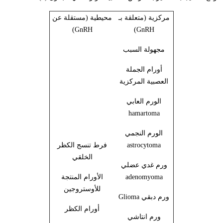
مركزية (متعلقة بـ
محيطية (مستقلة عن
)
GnRH
)
GnRH
مجهولة السبب
أورام الجملة
العصبية المركزية
الورم العابي
hamartoma
الورم النجمي
astrocytoma
فرط تنسج الكظر
الخلقي
ورم غدي عضلي
adenomyoma
الأورام المنتجة
للأوستروجين
ورم دبقي
Glioma
أورام الكظر
ورم انتاشي