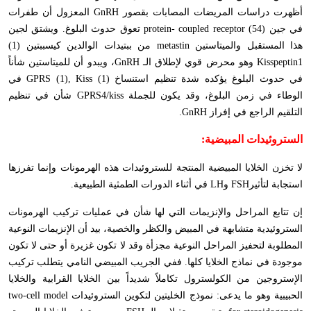
أظهرت دراسات المريضات المصابات بقصور
GnRH
المعزول أن طفرات
في جين
protein- coupled receptor (54)
تعوق حدوث البلوغ. ويشتق لجين
هذا المستقبل والميتاستين
metastin
من ببتيدات الوالدين كيسببتين (1)
Kisspeptin1
وهو محرض قوي لإطلاق الـ
GnRH
، ويبدو أن للميتاستين شأناً
في حدوث البلوغ يؤكده شدة تنظيم استنساخ
GPRS (1), Kiss (1)
في
الوطاء في زمن البلوغ، وقد يكون للجملة
GPRS4/kiss
شأن في تنظيم
التلقيم الراجع في إفراز
GnRH
.
الستروئيدات المبيضية:
لا تخزن الخلايا المبيضية المنتجة للستروئيدات هذه الهرمونات وإنما تفرزها
استجابة لتأثير
FSH
و
LH
في أثناء الدورات الطمثية الطبيعية.
إن تتابع المراحل والإنزيمات التي لها شأن في عمليات تركيب الهرمونات
الستروئيدية متشابهة في المبيض والكظر والخصية، بيد أن الإنزيمات النوعية
المطلوبة لتحفيز المراحل النوعية مجزأة وقد لا تكون غزيرة أو حتى لا تكون
موجودة في نماذج الخلايا كلها. ففي الجريب المبيضي النامي يتطلب تركيب
الإستروجين من الكولسترول تكاملاً شديداً بين الخلايا القرابية والخلايا
الحبيبية وهو ما يدعى: نموذج الخليتين لتكوين الستروئيدات
two-cell model