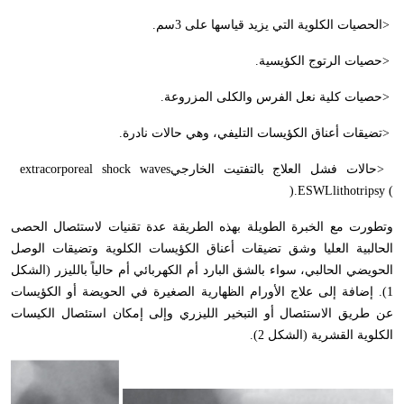
>
الحصيات الكلوية التي يزيد قياسها على 3سم
.
>
حصيات الرتوج الكؤيسية
.
>
حصيات كلية نعل الفرس والكلى المزروعة
.
>
تضيقات أعناق الكؤيسات التليفي، وهي حالات نادرة
.
>
حالات فشل العلاج بالتفتيت الخارجي
extracorporeal shock waves
).
ESWL
lithotripsy (
وتطورت مع الخبرة الطويلة بهذه الطريقة عدة تقنيات لاستئصال الحصى
الحالبية العليا وشق تضيقات أعناق الكؤيسات الكلوية وتضيقات الوصل
الحويضي الحالبي، سواء بالشق البارد أم الكهربائي أم حالياً بالليزر (الشكل
1). إضافة إلى علاج الأورام الظهارية الصغيرة في الحويضة أو الكؤيسات
عن طريق الاستئصال أو التبخير الليزري وإلى إمكان استئصال الكيسات
الكلوية القشرية (الشكل 2).