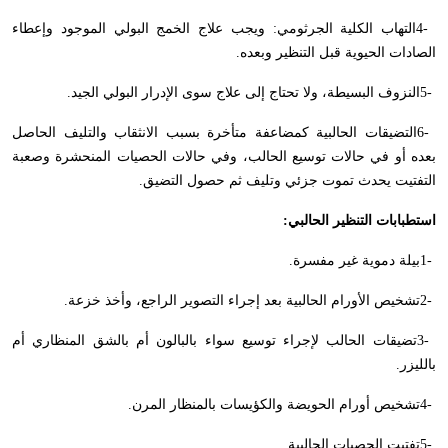
4-
التهاب الكلية الجرثومي: ويجب علاج الخمج البولي الموجود وإعطاء
الصادات الحيوية قبل التنظير وبعده
.
5-
النزوف البسيطة، ولا تحتاج إلى علاج سوى الإدرار البولي الجيد
.
6-
التضيقات الحالبية كمضاعفة متأخرة بسبب الانثقاب والتليف الحاصل
بعده أو في حالات توسيع الحالب، وفي حالات الحصيات المنحشرة وصعبة
التفتيت يحدث تموت جزئي وتليف ثم حصول التضيق
.
استطبابات التنظير الحالبي
:
1-
بيلة دموية غير مفسرة
.
2-
تشخيص الأورام الحالبية بعد إجراء التصوير الراجع، وأخذ خزعة
.
3-
تضيقات الحالب لإجراء توسيع سواء بالبالون أم بالشق المنظاري أم
بالليزر
.
4-
تشخيص أورام الحويضة والكؤيسات بالمنظار المرن
.
5-
تفتيت الحصيات الحالبية
.