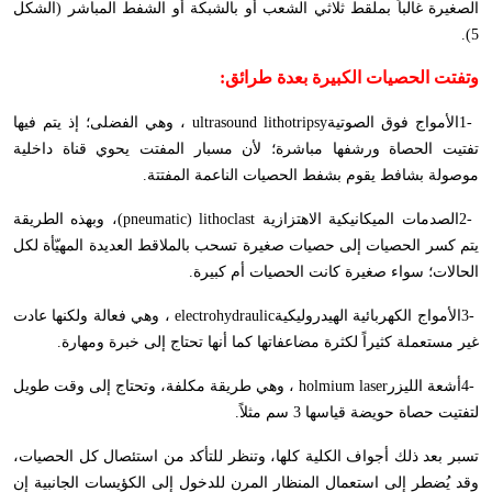
الصغيرة غالباً بملقط ثلاثي الشعب أو بالشبكة أو الشفط المباشر (الشكل
5).
و
تفتت الحصيات الكبيرة بعدة طرائق
:
1-
الأمواج فوق الصوتية
ultrasound lithotripsy
، وهي الفضلى؛ إذ يتم فيها
تفتيت الحصاة ورشفها مباشرة؛ لأن مسبار المفتت يحوي قناة داخلية
موصولة بشافط يقوم بشفط الحصيات الناعمة المفتتة
.
2-
الصدمات الميكانيكية الاهتزازية
(pneumatic) lithoclast
، وبهذه الطريقة
يتم كسر الحصيات إلى حصيات صغيرة تسحب بالملاقط العديدة المهيّأة لكل
الحالات؛ سواء صغيرة كانت الحصيات أم كبيرة
.
3-
الأمواج الكهربائية الهيدروليكية
electrohydraulic
، وهي فعالة ولكنها عادت
غير مستعملة كثيراً لكثرة مضاعفاتها كما أنها تحتاج إلى خبرة ومهارة
.
4-
أشعة الليزر
holmium laser
، وهي طريقة مكلفة، وتحتاج إلى وقت طويل
لتفتيت حصاة حويضة قياسها 3 سم مثلاً
.
تسبر بعد ذلك أجواف الكلية كلها، وتنظر للتأكد من استئصال كل الحصيات،
وقد يُضطر إلى استعمال المنظار المرن للدخول إلى الكؤيسات الجانبية إن