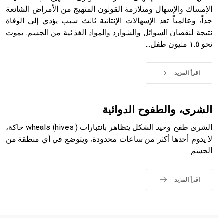
الملوك الذين حكموا مدينة إديسا (الرها) من أبجر الأول وحتى
الإمساك والإسهال ومتلازمة القولون المتهيج من الأمراض الشائعة
التاسع، وهم ينتسبون إلى أسرة أوسروين
جداً، وعالمياً تعد الإسهالات الإنتانية ثالث سبب يؤدي إلى الوفاة
نتيجة لنقصان السوائل والشوارد والمواد الغذائية من الجسم. يموت
نحو ١.٥ مليون طفل...
- هل تعلم أن الأبجدية الكنعانية تتألف من /22/ علامة كتابية
اقرأ المزيد
sign تكتب منفصلة غير متصلة، وتعتمد المبدأ الأكوروفوني،
حيث تقتصر القيمة الصوتية للعلامة الك
الشرى، والطفوح الدوائية
الشرى طفح وحيد الشكل يتظاهر بانتبارات ( wheals (hives حاكة،
لا يدوم أحدها أكثر من ساعات محدودة، ويتوضع في أي منطقة من
الجسم.
اقرأ المزيد