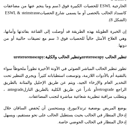
الخارجية
ESWL
للحصيات الكبيرة فوق 3سم وما ينجم عنها من مضاعفات
كانسداد الحالب بالحصى أو ما يسمى شارع الحصيات
ESWL & steinstrasse
(الشكل 8).
إن الخبرة الطويلة بهذه الطريقة قد أوصلت إلى القناعة بفائدتها وأمانها،
وهي العلاج الأمثل حالياً للحصيات فوق 3 سم مع تضيقات حالبية أو من
دونها
.
تنظير الحالب
ureteroscopy
وتنظير الحالب والكلية
ureterorenoscopy:
تطور تنظير الحالب المباشر الضوئي في الآونة الأخيرة تطوراً ملحوظاً سواء
بالتقنية أم بالأدوات اللازمة، وتوسعت استطباباته كثيراً. ويجري التنظير تحت
التخدير العام والإرخاء الجيد، ويتم عن طريق الإحليل والمثانة بالطريق
الراجع
retrograde
أو نادراً عن طريق الكلية بالطريق النازل
antegrade
،
ويتطلب مراقبة تنظيرية شعاعية مباشرة لتجنب المضاعفات
.
يوضع المريض بوضعية ترندلانبورغ، ويستحسن أن يُخفض الساقان خلال
إدخال المنظار في الحالب بحيث يستطيل الحالب على نحو مستقيم، ويسهل
إدخال المنظار في الحالب الحوضي خاصة
.