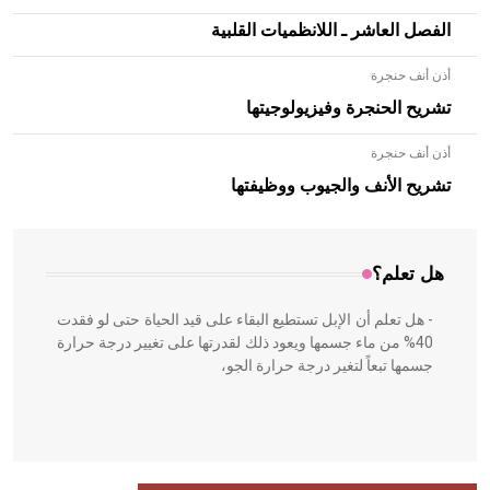
الفصل العاشر ـ اللانظميات القلبية
أذن أنف حنجرة
تشريح الحنجرة وفيزيولوجيتها
أذن أنف حنجرة
- هل تعلم أن الأبلق نوع من الفنون الهندسية التي ارتبطت
بالعمارة الإسلامية في بلاد الشام ومصر خاصة، حيث يحرص
تشريح الأنف والجيوب ووظيفتها
المعمار على بناء مداميكه وخاصة في الواجهات
هل تعلم؟
- هل تعلم أن الإبل تستطيع البقاء على قيد الحياة حتى لو فقدت
40% من ماء جسمها ويعود ذلك لقدرتها على تغيير درجة حرارة
جسمها تبعاً لتغير درجة حرارة الجو،
- هل تعلم أن أبقراط كتب في الطب أربعة مؤلفات هي: