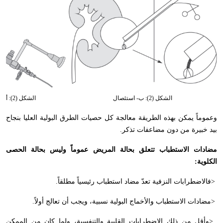
الشكل (2): ب- استئصال
الشكل (2): أ- تبخير ورم حويضة صغير
وعموماً يمكن بهذه الطريقة معالجة كل حصيات الطرق البولية العليا بنجاح
بيد خبيرة من دون مضاعفات تذكر
.
مضادات الاستطباب تتعلق بحالة المريض عموماً وليس بحالة الحصى
الكلوية
:
>
فالاضطرابات النزفية تعدّ مضاد استطباب رئيسياً مطلقاً
.
>
مضادات الاستطباب والأخماج البولية نسبية، ويجب أن تعالج أولاً
.
>
وأقل من ذلك الاضطرابات القلبية والتنفسية، ولما كان من الممكن