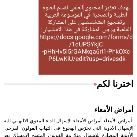
الحكم، الأدلة، تنظيم التغذية، ورسالته في جروح الرأس. ويعود
له الفضل بأنه حرر الطب من الدين والفلسفة.
- هل تعلم أن المرجان إفراز حيواني يتكون في البحر ويتركب
من مادة كربونات الكلسيوم، وهو أحمر أو شديد الحمرة وهو
أجود أنواعه، ويمتاز بكبر الحجم ويسمى الش
اخترنا لكم
هل تعلم أن الأبسيد كلمة فرنسية اللفظ تم اعتمادها مصطلحاً
أثرياً يستخدم في العمارة عموماً وفي العمارة الدينية الخاصة
بالكنائس خصوصاً، وفي الإنكليزية أب
أمراض الأمعاء
أمراض الأمعاء أمراض الأمعاء الإسهال الداء المعوي الالتهابي آلية
الإسهال الأدوية التي تحرّض الهجوع في التهاب القولون القرحي:
الأدوية المضادة للإسهال متلازمة القولون المتهيج الإمساك يعد
- هل تعلم أن أبجر Abgar اسم معروف جيداً يعود إلى عدد من