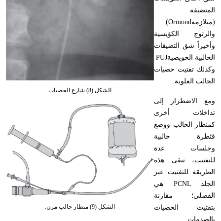
المتضيقة
(متلازمة
(Ormond
والرتوج الكؤيسية
وأخيراً شق التضيقات
الحالبية الحويضية
PUJ
وكذلك تفتيت حصيات
الحالب العلوية
.
الشكل (8) شارع الحصيات
ومع الاضطرار إلى
تداخلات أخرى
كمنظار الحالب ووضع
قثطرة حالبية
وجلسات عدة
للتفتيت، تبقى هذه
الطريقة للتفتيت عبر
الجلد
PCNL
هي
الفضلى؛ مقارنة
الشكل (9) منظار حالب مرن.
بتفتيت الحصيات
بالصدمات