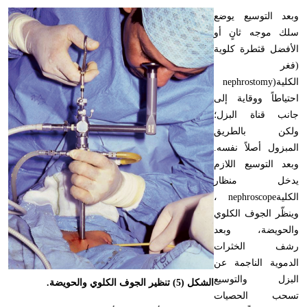
وبعد التوسيع يوضع
سلك موجه ثانٍ أو
الأفضل قثطرة كلوية
(فغر
الكلية
nephrostomy)
احتياطاً ووقاية إلى
جانب قناة البزل؛
ولكن بالطريق
المبزول أصلاً نفسه.
وبعد التوسيع اللازم
يدخل منظار
الكلية
nephroscope
،
وينظّر الجوف الكلوي
والحويضة، وبعد
رشف الخثرات
الدموية الناجمة عن
البزل والتوسيع
الشكل (5) تنظير الجوف الكلوي والحويضة.
تسحب الحصيات