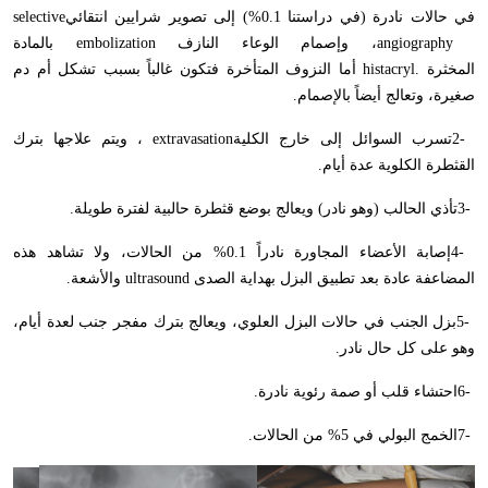
في حالات نادرة (في دراستنا 0.1%) إلى تصوير شرايين انتقائي
selective
angiography
، وإصمام الوعاء النازف
embolization
بالمادة
المخثرة
histacryl.
أما النزوف المتأخرة فتكون غالباً بسبب تشكل أم دم
صغيرة، وتعالج أيضاً بالإصمام
.
2-
تسرب السوائل إلى خارج الكلية
extravasation
، ويتم علاجها بترك
القثطرة الكلوية عدة أيام
.
3-
تأذي الحالب (وهو نادر) ويعالج بوضع قثطرة حالبية لفترة طويلة
.
4-
إصابة الأعضاء المجاورة نادراً 0.1% من الحالات، ولا تشاهد هذه
المضاعفة عادة بعد تطبيق البزل بهداية الصدى
ultrasound
والأشعة
.
5-
بزل الجنب في حالات البزل العلوي، ويعالج بترك مفجر جنب لعدة أيام،
وهو على كل حال نادر
.
6-
احتشاء قلب أو صمة رئوية نادرة
.
7-
الخمج البولي في 5% من الحالات
.