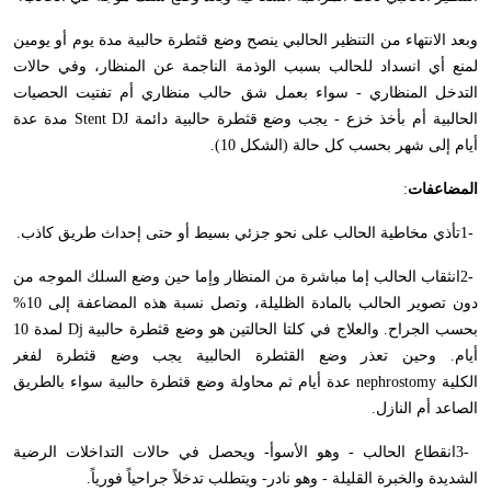
وبعد الانتهاء من التنظير الحالبي ينصح وضع قثطرة حالبية مدة يوم أو يومين
لمنع أي انسداد للحالب بسبب الوذمة الناجمة عن المنظار، وفي حالات
التدخل المنظاري - سواء بعمل شق حالب منظاري أم تفتيت الحصيات
الحالبية أم بأخذ خزع - يجب وضع قثطرة حالبية دائمة
Stent DJ
مدة عدة
أيام إلى شهر بحسب كل حالة (الشكل 10).
المضاعفات
:
1-
تأذي مخاطية الحالب على نحو جزئي بسيط أو حتى إحداث طريق كاذب
.
2-
انثقاب الحالب إما مباشرة من المنظار وإما حين وضع السلك الموجه من
دون تصوير الحالب بالمادة الظليلة، وتصل نسبة هذه المضاعفة إلى 10%
بحسب الجراح. والعلاج في كلتا الحالتين هو وضع قثطرة حالبية
Dj
لمدة 10
أيام. وحين تعذر وضع القثطرة الحالبية يجب وضع قثطرة لفغر
الكلية
nephrostomy
عدة أيام ثم محاولة وضع قثطرة حالبية سواء بالطريق
الصاعد أم النازل
.
3-
انقطاع الحالب - وهو الأسوأ- ويحصل في حالات التداخلات الرضية
الشديدة والخبرة القليلة - وهو نادر- ويتطلب تدخلاً جراحياً فورياً
.