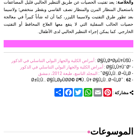
والخلاصة:
يعد تفتيت الحصيات عن طريق التنظير الحالبي قليل المضاعفات
باستعمال المنظار المرن والمنظار نصف القاسي وبقطر منخفض؛ ولاسيما
بعد تطور طرق التفتيت ولاسيما الليزر، كما أن له شأناً كبيراً في معالجة
حصيات الحالب السفلية التي لا ينفع معها العلاج المحافظ أو التفتيت
الخارجي. كما يمكن إجراء التنظير الحالبي لدى الأطفال
.
- Ø§Ù„ØªØµÙ†ÙŠÙ :
أمراض الكلية والجهاز البولي التناسلي في الذكور
- Ø§Ù„Ù†ÙˆØ¹ :
أمراض الكلية والجهاز البولي التناسلي في الذكور
- Ø§Ù„Ù…Ø¬Ù„Ø¯ :
المجلد التاسع، طبعة 2012، دمشق
62
- Ø±Ù‚Ù… Ø§Ù„ØµÙØ­Ø© Ø¶Ù…Ù† Ø§Ù„Ù…Ø¬Ù„Ø¯ :
Share
Facebook
Twitter
WhatsApp
Email
Pinterest
مشاركة :
الموسوعات