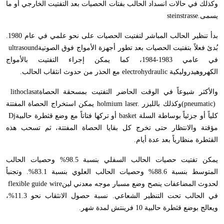
وكذلك في حالات انسداد الحالب بفتات الحصيات بعد التفتيت الخارجي أو ما
يسمى
steinstrasse.
بدأ تنظير الحالب المباشر لتفتيت الحصيات على نحو علمي في عام 1980.
بُدئ فعلاً بتفتيت الحصيات بعد تطور أجهزة الأمواج فوق الصوتية
ultrasound
في عامي 1983-1984، كما يمكن إجراء التفتيت بالأمواج
الكهروهيدروليكية
electrohydraulic
مع الحذر من حدوث انثقاب الحالب
.
والأكثر شيوعاً في الوقت الحاضر التفتيت بمسحقة الحصاة
lithoclasat
(pneumatic)
وكذلك بالليزر
holmium laser.
يمكن استخراج الحصاة المفتتة
كلياً أو جزئياً بوساطة السلة
basket
أو تركها فتاتاً مع وضع قثطرة حالبية
Dj
مؤقتة والانتظار حتى تخرج كل بقايا الحصاة المفتتة، ثم تسحب هذه
القثطرة منظارياً بعد عدة أيام
.
يمكن تفتيت حصيات الحالب السفلي بنسبة 98.5% وحصيات الحالب
المتوسط بنسبة 88.6% وحصيات الحالب العلوي بنسبة 83.1%. وتجنباً
لحدوث المضاعفات ينصح وضع مسبار موجه معدني لين
flexible guide wire
في الحالب تحت التنظير الشعاعي. نسبة حصول الانثقاب نحو 11.3%،
ويعالج بوضع قثطرة حالبية 10 فرينتش لمدة شهر
.