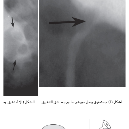
الشكل (1): ب- تضيق وصل حويضي حالبي بعد شق التضييق
الشكل (1): أ- تضيق وصل حويضي حالبي مع حصيات كلوية