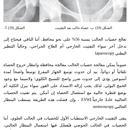
الشكل (10): ب- حصاة حالب بعد التفتيت.
الشكل (10): أ- حصاة حالب قبل التفتيت .
تعالج حصيات الحالب بنسبة 56% على نحو محافظ، أما الباقي فيحتاج إلى
تدخل آخر سواء التفتيت الخارجي أم العلاج الجراحي، وحالياً التنظير
البطني
laparoscopy.
عموماً يمكن معالجة حصيات الحالب معالجة محافظة وانتظار خروج الحصاة
تلقائياً أو دوائياً، بيد أن حدوث توسع الجهاز المفرغ توسعاً واضحاً لمدة
أسبوعين يؤدي إلى حدوث ضرر واضح للنسيج الكلوي؛ ولاسيما مع وجود
الخمج البولي، لذلك يجب إزالة الانسداد على الفور سواء ببزل الكلية أم
بوضع قثطرة حالبية مع استئصال الحصاة إن أمكن. يتم تفتيت الحصيات
الحالبية عادةً خارجياً
ESWL
، وإن فشلت هذه الطريقة يستطب المنظار
الحالبي
ureteroscopy.
يبقى التفتيت الخارجي الاستطباب الأول للحصيات في الحالب العلوي، أما
الحصيات في الحالب الحوضي فيُفضّل فيها استعمال المنظار الحالبي،