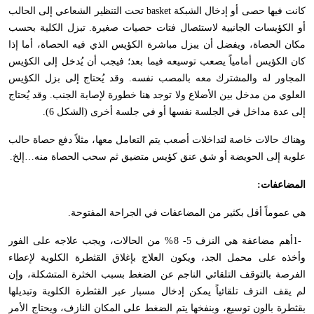
كانت فيها حصى أو إدخال الشبكة
basket
تحت التنظير الشعاعي إلى الحالب
أو الكؤيسات الجانبية لاستئصال فتات حصيات صغيرة. تبزل الكلية بحسب
مكان الحصاة، ويفضل أن يبزل مباشرة الكؤيس الذي فيه الحصاة، أما إذا
كان الكؤيس أمامياً يصعب توسيعه فيما بعد؛ فيجب أن يُدخل إلى الكؤيس
المجاور له والمشترك معه بالمصب نفسه. وقد يُحتاج إلى بزل الكؤيس
العلوي من مدخل بين الأضلاع ولا توجد هنا خطورة لإصابة الجنب. وقد يُحتاج
إلى عدة مداخل في الجلسة نفسها أو في جلسة أخرى (الشكل 6).
وهناك حالات خاصة لتداخلات أصعب يتم التعامل معها، مثلاً دفع حصاة حالب
علوية إلى الحويضة أو شق عنق كؤيس متضيق ثم سحب الحصاة منه…إلخ
.
المضاعفات
:
هي عموماً أقل بكثير من المضاعفات في الجراحة المفتوحة
.
1-
أهم مضاعفة هي النزف 5- 8% من الحالات، ويجب علاجه على الفور
وأخذه على محمل الجد، ويكون العلاج بإغلاق القثطرة الكلوية لإعطاء
الفرصة بالتوقف التلقائي الناجم عن الضغط بسبب الخثرة المتشكلة، وإن
لم يقف النزف تلقائياً يمكن إدخال مسبار عبر القثطرة الكلوية وتبديلها
بقثطرة بالون توسيع، وبنفخها يتم الضغط على المكان النازف، ويحتاج الأمر