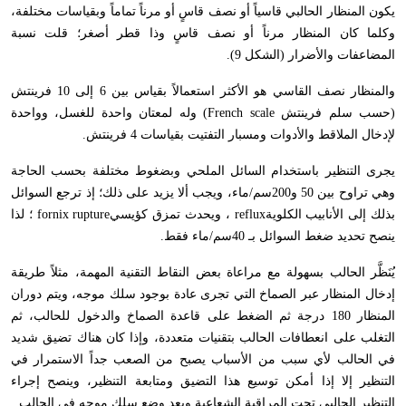
يكون المنظار الحالبي قاسياً أو نصف قاسٍ أو مرناً تماماً وبقياسات مختلفة،
وكلما كان المنظار مرناً أو نصف قاسٍ وذا قطر أصغر؛ قلت نسبة
المضاعفات والأضرار (الشكل 9).
والمنظار نصف القاسي هو الأكثر استعمالاً بقياس بين 6 إلى 10 فرينتش
(حسب سلم فرينتش
(French scale
وله لمعتان واحدة للغسل، وواحدة
لإدخال الملاقط والأدوات ومسبار التفتيت بقياسات 4 فرينتش
.
يجرى التنظير باستخدام السائل الملحي وبضغوط مختلفة بحسب الحاجة
وهي تراوح بين 50 و200سم/ماء، ويجب ألا يزيد على ذلك؛ إذ ترجع السوائل
بذلك إلى الأنابيب الكلوية
reflux
، ويحدث تمزق كؤيسي
fornix rupture
؛ لذا
ينصح تحديد ضغط السوائل بـ 40سم/ماء فقط
.
يُنَظَّر الحالب بسهولة مع مراعاة بعض النقاط التقنية المهمة، مثلاً طريقة
إدخال المنظار عبر الصماخ التي تجرى عادة بوجود سلك موجه، ويتم دوران
المنظار 180 درجة ثم الضغط على قاعدة الصماخ والدخول للحالب، ثم
التغلب على انعطافات الحالب بتقنيات متعددة، وإذا كان هناك تضيق شديد
في الحالب لأي سبب من الأسباب يصبح من الصعب جداً الاستمرار في
التنظير إلا إذا أمكن توسيع هذا التضيق ومتابعة التنظير، وينصح إجراء
التنظير الحالبي تحت المراقبة الشعاعية وبعد وضع سلك موجه في الحالب
.