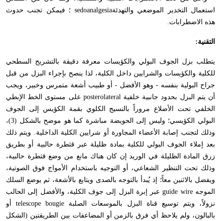
استعمال التخدير الموضعي والتهدئة
sedoanalgesia
؛ فيمكن تجنب حدوث
هذه الاضطرابات
.
التقنية
:
يتطلب بزل الجوف البولي والكؤيسات معرفة دقيقة بالتشريح السطحي
للكلية والكؤيسات والشرايين داخل الكلية، لذا ينصح بإجراء البزل من قبل
جراح البولية بنفسه - وهو الأفضل - أو طبيب أشعة متمرس وخبير، ويجب
أن يتم البزل بحدود جانبية خلفية
posterolateral
على مستوى الخط الإبطي
الخلفي تحت الأضلاع مروراً بالنسيج الكلوي بقمة الكؤيس إلى الجوف
البولي الكؤيسي؛ وليس إلى الحويضة مباشرة كما هو موضح بالشكل (3)،
وذلك لتجنب إصابة الأعضاء المجاورة أو شرايين الكلية الداخلية. ويتم ذلك
بعد إملاء الجوف البولي للكلية بمادة ظليلة عبر قثطرة حالبية أو بطريق
زرق المادة الظليلة في الوريد إن كان هناك مانع من وضع قثطرة حالبية،
وذلك تحت التنظير الشعاعي، أو التوجيه باستخدام الأمواج فوق الصوتية،
ويفضل بالاثنين معاً؛ إذ يُبدأ بالتوجه بالصدى ويتابع بالأشعة، ثم يوضع السلك
الموجه
guide wire
عبر إبرة البزل إلى جوف الكلية، والأفضل إلى الحالب
نزولاً، ويتم توسيع قناة البزل بالموسعات الصلبة
telescope bougie
أو
بالبالون، ولم يلاحظ أي فرق بالزمن أو المضاعفات بين الطريقتين (الشكل