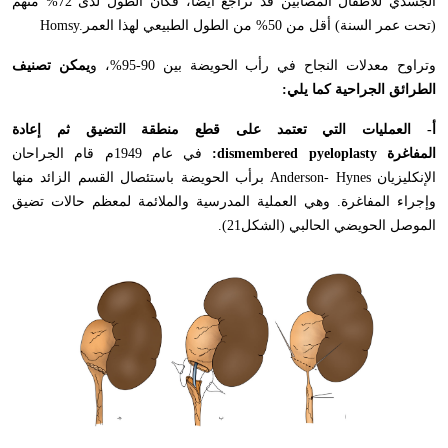
الجسدي للأطفال المصابين قد تراجع أيضاً، فكان الطول لدى 72% منهم
(تحت عمر السنة) أقل من 50% من الطول الطبيعي لهذا العمر
Homsy.
وتراوح معدلات النجاح في رأب الحويضة بين 90-95%، و
يمكن تصنيف
الطرائق الجراحية كما يلي
:
أ- العمليات التي تعتمد على قطع منطقة التضيق ثم إعادة
المفاغرة
:dismembered pyeloplasty
في عام 1949م قام الجراحان
الإنكليزيان
Anderson- Hynes
برأب الحويضة باستئصال القسم الزائد منها
وإجراء المفاغرة. وهي العملية المدرسية والملائمة لمعظم حالات تضيق
الموصل الحويضي الحالبي (الشكل21).