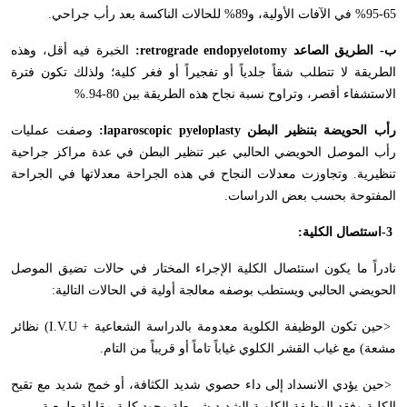
65-95% في الآفات الأولية، و89% للحالات الناكسة بعد رأب جراحي
.
ب- الطريق الصاعد
:retrograde endopyelotomy
الخبرة فيه أقل، وهذه
الطريقة لا تتطلب شقاً جلدياً أو تفجيراً أو فغر كلية؛ ولذلك تكون فترة
الاستشفاء أقصر، وتراوح نسبة نجاح هذه الطريقة بين 80-94
%.
رأب الحويضة بتنظير البطن
:laparoscopic pyeloplasty
وصفت عمليات
رأب الموصل الحويضي الحالبي عبر تنظير البطن في عدة مراكز جراحية
تنظيرية. وتجاوزت معدلات النجاح في هذه الجراحة معدلاتها في الجراحة
المفتوحة بحسب بعض الدراسات
.
-3
استئصال الكلية
:
نادراً ما يكون استئصال الكلية الإجراء المختار في حالات تضيق الموصل
الحويضي الحالبي ويستطب بوصفه معالجة أولية في الحالات التالية
:
>
حين تكون الوظيفة الكلوية معدومة بالدراسة الشعاعية
(I.V.U +
نظائر
مشعة) مع غياب القشر الكلوي غياباً تاماً أو قريباً من التام
.
>
حين يؤدي الانسداد إلى داء حصوي شديد الكثافة، أو خمج شديد مع تقيح
الكلية وفقد الوظيفة الكلوية الشديد شريطة وجود كلية مقابلة طبيعية
.