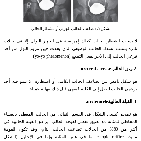
الشكل (7) تضاعف الحالب الجزئي أو انشطار الحالب.
لا يسبب انشطار الحالب كذلك إمراضية في الجهاز البولي إلا في حالات
نادرة بسبب انسداد الحالب الوظيفي الذي يحدث حين مرور البول من أحد
فرعي الحالب إلى الآخر بفعل التمعج
(yo-yo phenomenon).
-2
رتق الحالب
ureteral atresia:
هو شكل ناقص من تضاعف الحالب الكامل أو انشطاره، لا ينمو فيه أحد
برعمي الحالب ليصل إلى الكلية فينتهي قبل ذلك بنهاية عمياء
.
-3
القيلة الحالبية
:ureterocele
هو تضخم كيسي الشكل في القسم النهائي من الحالب المغطى بالغشاء
المخاطي للمثانة مع تضيق نقطي لفوهة الحالب. يرافق القيلة الحالبية في
أكثر من 80% من الحالات تضاعف الحالب التام، وقد تكون الفوهة
منتبذة
ectopic orifice
إما في عنق المثانة وإما في الإحليل (الشكل