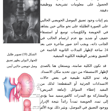
الحصول على معلومات تشريحية ووظيفية
دقيقة
.
يتم إثبات وجود تضيق الموصل الحويضي الحالبي
على الصورة الظليلة على نحو مثالي حين يشاهد
في الحويضة والكؤيسات توسع أو استسقاء
خفيف أو شديد مع عدم ارتسام الحالب في
الجانب ذاته، ويجب أخذ صور متأخرة حتى بعد
24 ساعة لإظهار التبدلات الثانوية الناجمة عن
الشكل (19) تصوير ظليل
التضيق وتقدير الوظيفة الكلوية المتبقية
.
للجهاز البولي يظهر تضيق
قد تكون الكلية صامتة، ويستعان هنا بالصدى
وصل حويضي حالبي أيمن.
لإظهار الاستسقاء من دون تحديد مكان الانسداد.
وقد تبدو الكلية طبيعية في بعض حالات
الانسدادات الجزئية أو المتقطعة؛ لذلك من
المفيد إعطاء السوائل (إماهة المريض)
والمشاركة مع المدرات كالفورسميد مما يؤدي
إلى تمدد الحويضة تمدداً زائداً نتيجة الإدرار
ووجود التضيق في الموصل، ويثير ذلك نوبة الألم