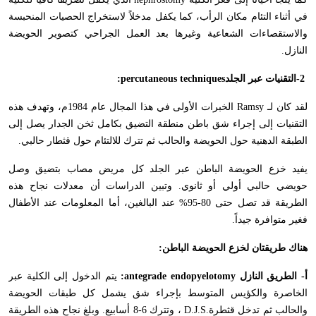
في أثناء التئام مكان الرأب، كما يكفل مدخلاً لاستخراج الحصيات المنحبسة
والاستقصاءات الشعاعية وغيرها بعد العمل الجراحي كتصوير الحويضة
النازل
.
-2
التقنيات عبر الجلد
:percutaneous techniques
لقد كان لـ
Ramsy
الخبرات الأولى في هذا المجال عام 1984م، وتهدف هذه
التقنيات إلى إجراء شق باطن منطقة التضيق بكامل ثخن الجدار يصل إلى
الطبقة الدهنية حول الحويضة والحالب ثم تترك للالتئام حول قثطار حالبي
.
يفيد خزع الحويضة الباطن عبر الجلد كل مريض مصاب بتضيق وصل
حويضي حالبي أولي أو ثانوي. وتبين الدراسات أن معدلات نجاح هذه
الطريقة قد تصل حتى 80-95% عند البالغين، أما المعلومات عند الأطفال
فغير متوافرة جيداً
.
هناك طريقتان لخزع الحويضة الباطن
:
أ- الطريق النازل
:antegrade endopyelotomy
يتم الدخول إلى الكلية عبر
الخاصرة والكؤيس المتوسط بإجراء شق يشمل كل طبقات الحويضة
والحالب ثم تدخل قثطرة
D.J.S.
، وتترك 6-8 أسابيع. وبلغ نجاح هذه الطريقة