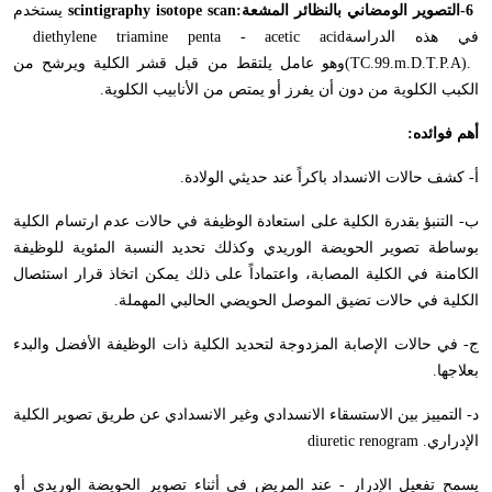
-6
التصوير الومضاني بالنظائر المشعة
scintigraphy isotope scan:
يستخدم
في هذه الدراسة
diethylene triamine penta - acetic acid
(TC.99.m.D.T.P.A).
وهو عامل يلتقط من قبل قشر الكلية ويرشح من
الكبب الكلوية من دون أن يفرز أو يمتص من الأنابيب الكلوية
.
أهم فوائده
:
أ- كشف حالات الانسداد باكراً عند حديثي الولادة
.
ب- التنبؤ بقدرة الكلية على استعادة الوظيفة في حالات عدم ارتسام الكلية
بوساطة تصوير الحويضة الوريدي وكذلك تحديد النسبة المئوية للوظيفة
الكامنة في الكلية المصابة، واعتماداً على ذلك يمكن اتخاذ قرار استئصال
الكلية في حالات تضيق الموصل الحويضي الحالبي المهملة
.
ج- في حالات الإصابة المزدوجة لتحديد الكلية ذات الوظيفة الأفضل والبدء
بعلاجها
.
د- التمييز بين الاستسقاء الانسدادي وغير الانسدادي عن طريق تصوير الكلية
الإدراري
diuretic renogram .
يسمح تفعيل الإدرار - عند المريض في أثناء تصوير الحويضة الوريدي أو