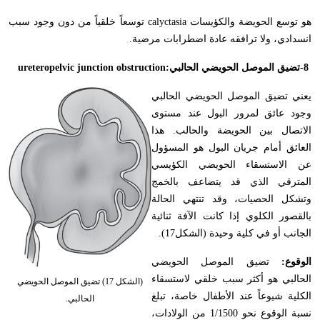
هو توسع الحويضة والكؤيسات
calyctasia
توسعاً خلقياً من دون وجود سبب
انسدادي، ولا ترافقه عادة اضطرابات مرضية
.
-8
تضيق الموصل الحويضي الحالبي
ureteropelvic junction obstruction:
يعني تضيق الموصل الحويضي الحالبي
وجود عائق لمرور البول عند مستوى
الاتصال بين الحويضة والحالب. هذا
العائق أمام جريان البول هو المسؤول
عن الاستسقاء الحويضي الكؤيسي
المترقي الذي قد يتضاعف بالخمج
وتشكل الحصيات، وقد تنتهي الحالة
بالقصور الكلوي إذا كانت الآفة ثنائية
الجانب أو في كلية وحيدة (الشكل17).
الوقوع:
تضيق الموصل الحويضي
الحالبي هو أكثر سبب خلقي لاستسقاء
(الشكل 17) تضيق الموصل الحويضي
الكلية شيوعاً عند الأطفال خاصة، تبلغ
الحالبي.
نسبة الوقوع نحو 1/1500 من الولادات،