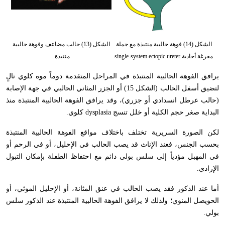
الشكل (14) فوهة حالبية منتبذة مع جملة
الشكل (13) حالب مضاعف وفوهة حالبية
مفرغة أحادية single-system ectopic ureter
منتبذة.
يرافق الفوهة الحالبية المنتبذة في المراحل المتقدمة دوماً موه كلوي تالٍ
لتضيق أسفل الحالب (الشكل 15) أو الجزر المثاني الحالبي في جهة الإصابة
(حالب عرطل انسدادي أو جزري)، وقد يرافق الفوهة الحالبية المنتبذة منذ
البداية صغر حجم الكلية أو خلل تنسج
dysplasia
كلوي
.
لكن الصورة السريرية تختلف باختلاف مواقع الفوهة الحالبية المنتبذة
بحسب الجنس، فعند الإناث قد يصب الحالب في الإحليل، أو في الرحم أو
في المهبل مؤدياً إلى سلس بولي دائم مع احتفاظ الطفلة بإمكان التبول
الإرادي
.
أما عند الذكور فقد يصب الحالب في عنق المثانة، أو الإحليل الموثي، أو
الحويصل المنوي؛ ولذلك لا يرافق الفوهة الحالبية المنتبذة عند الذكور سلس
بولي
.