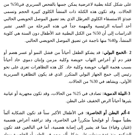
على شكل كتلة بطنية لاعرضية يمكن جسها بالفحص السريري في50% من
الحالات. وقد تكون هذه الكتلة ذات المنشأ الكلوي كبيرة الحجم وتسمى
عندئذٍ الاستسقاء الكلوي العرطل الذي يعد تضيق الموصل الحويضي الحالبي
أحد أسبابه الرئيسية والمهمة جداً في هذه المرحلة من العمر. تشير
الدراسات إلى أن 50% من الكتل البطنية عند الأطفال دون السنة هي كلوية
المنشأ، و40% منها ناجمة عن تضيق الموصل الحويضي الحالبي
.
- 2
الخمج البولي:
قد يشكو الطفل أحياناً من فشل النمو أو عسر هضم أو
فقر دم أو أعراض التهاب حويضة وكلية مزمن وإنتان دموي حاد أحياناً
بسبب هجمة التهاب حويضة وكلية حاد. كل هذه التظاهرات تعزى على نحو
رئيس إلى خمج الجهاز البولي المتكرر الذي قد يكون التظاهرة السريرية
الأولى، ويشاهد في 30% من الحالات
.
-3
البيلة الدموية:
تصادف في 25% من الحالات، وقد تكون مجهرية أو عيانية
يثيرها أحياناً الرض الخفيف على البطن
.
-4
ألم البطن أو الخاصرة:
في الأطفال الأكبر سناً قد تكون الشكاية ألماً
بطنياً مبهماً، أو قولنجياً متكرراً في الخاصرة، وقد ترافقه أعراض هضمية
(غثيان وقياء) مما قد يشير إلى إصابة هضمية، أما في البالغين فقد تكون
الشكوى منذ عدة سنوات على شكل ألم مبهم في الظهر أو الخاصرة يزداد