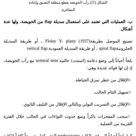
الشكل (21) رأب الحويضة بقطع منطقة التضيق وإعادة
المفاغرة.
ب- العمليات التي تعتمد على استعمال سديلة
flap
من الحويضة، ولها عدة
أشكال
:
تصنيع الموصل بطريقة
Floley Y- plasty (1937)
، أو طريقة السديلة
الحلزونية
spiral flap
، أو طريقة السديلة العمودية
vertical flap.
يلجأ أحياناً إلى وضع دعامة (استنت) حالبية
ureteral stent
مع رأب الحويضة،
إذ إن لها فوائد عديدة وهي
:
>
الإقلال من خطر تمزق الخياطة
.
>
تسهيل التئام الحالب
.
>
الإقلال من التسريب البولي وبالتالي الإقلال من التليف الثانوي
.
>
سحب المفجرات باكراً ومنع حدوث التواءات في الحالب خلال الفترة
القريبة من العملية
.
كما يلجأ أحياناً إلى فغر الكلية
nephrostomy
الذي يكفل تصريفاً كافياً للكلية