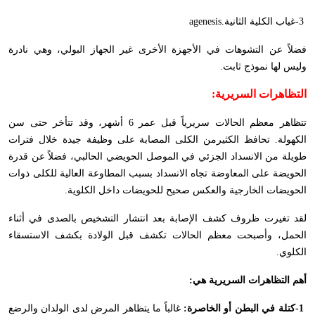
-3
غياب الكلية الثانية
agenesis.
فضلاً عن التشوهات في الأجهزة الأخرى غير الجهاز البولي، وهي نادرة
وليس لها نموذج ثابت
.
التظاهرات السريرية
:
تتظاهر معظم الحالات سريرياً قبل عمر 6 أشهر، وقد تتأخر حتى سن
الكهولة. تحافظ الكثيرمن الكلى المصابة على وظيفة جيدة خلال فترات
طويلة من الانسداد الجزئي في الموصل الحويضي الحالبي، فضلاً عن قدرة
الحويضة على المعاوضة تجاه الانسداد بسبب المطاوعة العالية للكلى ذوات
الحويضات الخارجية والعكس صحيح للحويضات داخل الكلوية
.
لقد تغيرت ظروف كشف الإصابة بعد انتشار التشخيص بالصدى في أثناء
الحمل، وأصبحت معظم الحالات تكشف قبل الولادة بكشف الاستسقاء
الكلوي
.
أهم التظاهرات السريرية هي
:
-1
كتلة في البطن أو الخاصرة:
غالباً ما يتظاهر المرض لدى الولدان والرضع