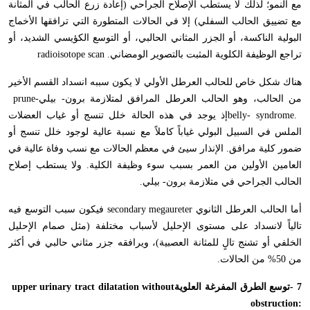
مع النمو؛ لذلك لا يستطب الإصلاح الجراحي (إعادة زرع الحالب في المثانة
مع تضييق الحالب السفلي) إلا في الحالات المتطورة التي ترافقها الأخماج
البولية الناكسة، أو الجزر المثاني الحالبي، أو التوسع الكؤيسي الشديد، أو
تراجع الوظيفة الكلوية المثبت بالتصوير الومضاني
radioisotope scan .
هناك شكل خاص للحالب العرطل الأولي لا يكون سببه انسداد القسم الأخير
من الحالب، وهو الحالب العرطل المرافق لمتلازمة برون- بيلي
prune-
belly- syndrome.
إذ يوجد في هذه الحالة خلل تنسج أو غياب العضلات
الملس في السبيل البولي غياباً كاملاً مع نسبة عالية لوجود خلل تنسج أو
ضمور كلية مرافق. الإنذار سيئ في معظم الحالات مع نسب وفاة عالية في
العامين الأولين من العمر بسبب سوء وظيفة الكلية. ولا يستطب إصلاح
الحالب الجراحي في متلازمة برون- بيلي
.
أما الحالب العرطل الثانوي
secondary megaureter
فيكون سبب التوسع فيه
تالياً لانسداد على مستوى الإحليل لأسباب مختلفة (مثل صمام الإحليل
الخلفي أو تشنج تالٍ للمثانة العصبية)، ويرافقه جزر مثاني حالبي في أكثر
من 50% من الحالات
.
- 7
توسع الطرق المفرغة العلوية
upper urinary tract dilatation without
obstruction: