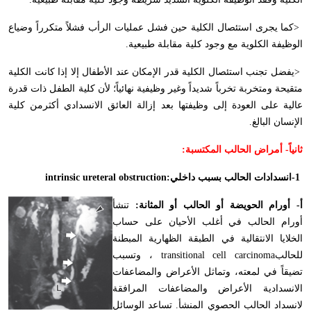
>
كما يجرى استئصال الكلية حين فشل عمليات الرأب فشلاً متكرراً وضياع
الوظيفة الكلوية مع وجود كلية مقابلة طبيعية
.
>
يفضل تجنب استئصال الكلية قدر الإمكان عند الأطفال إلا إذا كانت الكلية
متقيحة ومتخربة تخرباً شديداً وغير وظيفية نهائياً؛ لأن كلية الطفل ذات قدرة
عالية على العودة إلى وظيفتها بعد إزالة العائق الانسدادي أكثرمن كلية
الإنسان البالغ
.
ثانياً-
أمراض الحالب المكتسبة
:
-1
انسدادات الحالب بسبب داخلي
intrinsic ureteral obstruction:
أ- أورام الحويضة أو الحالب أو المثانة:
تنشأ
أورام الحالب في أغلب الأحيان على حساب
الخلايا الانتقالية في الطبقة الظهارية المبطنة
للحالب
transitional cell carcinoma
، وتسبب
تضيقاً في لمعته، وتماثل الأعراض والمضاعفات
الانسدادية الأعراض والمضاعفات المرافقة
لانسداد الحالب الحصوي المنشأ. تساعد الوسائل