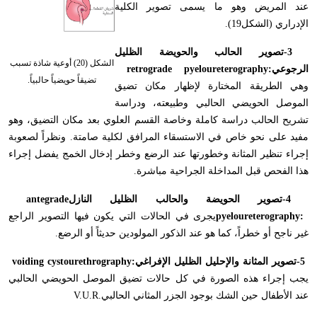
عند المريض وهو ما يسمى تصوير الكلية
الإدراري (الشكل19).
-3
تصوير الحالب والحويضة الظليل
الشكل (20) أوعية شاذة تسبب
الرجوعي
retrograde pyeloureterography:
تضيقاً حويضياً حالبياً.
وهي الطريقة المختارة لإظهار مكان تضيق
الموصل الحويضي الحالبي وطبيعته، ودراسة
تشريح الحالب دراسة كاملة وخاصة القسم العلوي بعد مكان التضيق، وهو
مفيد على نحو خاص في الاستسقاء المرافق لكلية صامتة. ونظراً لصعوبة
إجراء تنظير المثانة وخطورتها عند الرضع وخطر إدخال الخمج يفضل إجراء
هذا الفحص قبل المداخلة الجراحية مباشرة
.
-4
تصوير الحويضة والحالب الظليل النازل
antegrade
pyeloureterography:
يجرى في الحالات التي يكون فيها التصوير الراجع
غير ناجح أو خطراً، كما هو عند الذكور المولودين حديثاً أو الرضع
.
-5
تصوير المثانة والإحليل الظليل الإفراغي
voiding cystourethrography:
يجب إجراء هذه الصورة في كل حالات تضيق الموصل الحويضي الحالبي
عند الأطفال حين الشك بوجود الجزر المثاني الحالبي
V.U.R.