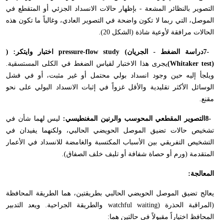
التصوير بالنظائر المشعة - بإظهار حالات الانسداد الجزئي أو المتقطع في
الموصل، التي ربما لا تكون واضحة في التصوير العادي، وغالباً ما تكون هذه
الحالات مرافقة لأوعية شاذة (الشكل 20).
7-
دراسة الضغط - الجريان
pressure-flow study (
اختبار وايتكر
) :
(Whitaker test)
يجرى هذا الاختبار لقياس الضغط في الكلى المستسقية.
ويلجأ إليه حين وجود انسداد بولي محتمل أو غير مثبت، أو في فشل
الوسائل الأكثر تقليدية والأقل غزواً في إثبات الانسداد البولي على نحو
مقنع
.
8-
التصوير المقطعي المحوسب والرنين المغنطيسي:
ليس لهما شأن في
تشخيص حالات تضيق الموصل الحويضي الحالبي، ولكنهما يفيدان في
التشخيص التفريقي بين الأسباب المكتسبة والغامضة للانسداد في الأعمار
المتقدمة (ورم أو حصاة شفافة أو تليف خلف الصفاق).
المعالجة
:
يعالج تضيق الموصل الحويضي الحالبي بطريقتين، هما الطريقة المحافظة
(المراقبة الحذرة
watchful waiting)
والطريقة الجراحية. ويعد التدبير
المحافظ اختياراً مقبولاً في حالتين هما
: