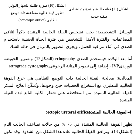
الشكل (10) صورة ظليلة للجهاز البولي
الشكل (11) قيلة حالبية منتبذة متدلية لدى
تظهر قيلة حالبية مضاعفة ذات توضع
طفلة حديثة
نظامي (orthotopic orifice).
الوسائل التشخيصية: يجب تشخيص القيلة الحالبية المنتبذة باكراً لتلافي
المضاعفات، والفترة الأمثل للتشخيص هي فترة الحياة الجنينية باستخدام
الصدى في أثناء مراقبة الحمل، ويجرى التصوير بالمرنان في حالة الشك
.
أما بعد الولادة فيستخدم الصدى
echography
(الشكل12) وتصوير الحويضة
الوريدي
IVP
، إضافة إلى تصوير المثانة الرجوعي
retrograde cystography.
المعالجة: معالجة القيلة الحالبية ذات التوضع النظامي هي خزع الفوهة
الحالبية التنظيري مع استخراج الحصيات حين وجودها، ويُمكّن العلاج المبكر
للقيلة الحالبية المنتبذة من المحافظة على شطر الكلية التابع لهذه القيلة
المنتبذة
.
-4
الفوهة الحالبية المنتبذة
:ectopic ureteral orifice
تظهر الفوهة الحالبية المنتبذة في 75 % من حالات تضاعف الحالب التام
(الشكل 13)، وترافق القيلةُ الحالبية عادة هذا الشكل من الشذوذ. وقد تكون