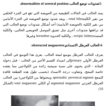
5-
شذوذات توضع الحالب
abnormalities of ureteral position:
يمتد الحالب في الحالات الطبيعية من الحويضة التي تقع في الجزء الخلفي
من نقير الكلية
renal hilus
، ويعد شذوذ توضع الحويضة في الجزء الأمامي
من نقير الكلية (الحويضة الأمامية) أحد أشكال شذوذات توضع الحالب التي
قد ترافقها شذوذات أخرى مثل تضيق الموصل الحويضي الحالبي، والكلية
المنتبذة
ectopic kidney
، والكلية الحدوية
horseshoe
وغيرها
.
-6
الحالب العرطل الانسدادي
:obstructed megaureter
يعرف الحالب العرطل بتوسع لمعة الحالب. يعزى هذا التوسع في الحالب
العرطل الأولي
primary
إلى انسداد القسم الأخير من الحالب - قبل دخوله
المثانة - الذي يحتوى على نسبة نسيجية زائدة من الكولاجين مما يفقده
خاصة التمعج، وتتفاوت درجة الانسداد (بحسب طول هذه القطعة فاقدة
التمعج
aperistaltic prevesical segment
ومحتواها من الكولاجين) بين الحالب
العرطل الجزئي
segmental megaureter
أو الكلي
total megaureter
(الشكل
16).