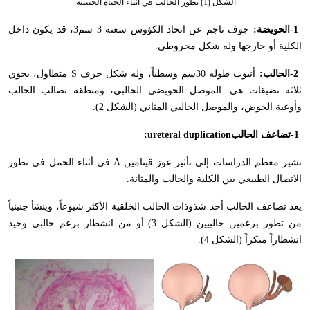
الشكل (1) تطور الحالب في أثناء الحياة الجنينية.
-1
الحويضة:
جوف ناجم عن اتحاد الكؤوس سعته 3 سم3، قد يكون داخل
الكلية أو خارجها وله شكل مخروطي
.
-2
الحالب:
أنبوب طوله 30سم وسطياً، وله شكل حرف
S
متطاول، يحوي
ثلاثة تضيقات هي: الموصل الحويضي الحالبي، ومنطقة تصالب الحالب
وأوعية الحوض، والموصل الحالبي المثاني (الشكل 2).
-1
تضاعف الحالب
:ureteral duplication
تشير معظم الدراسات إلى تأثير عوز ڤيتامين
A
في أثناء الحمل في تطور
الاتصال الطبيعي بين الكلية والحالب والمثانة
.
يعد تضاعف الحالب أحد شذوذات الحالب الخلقية الأكثر شيوعاً، وينشأ جنينياً
من تطور برعمين حالبيين (الشكل 3) أو من انشطار برعم حالبي وحيد
انشطاراً مبكراً (الشكل 4).