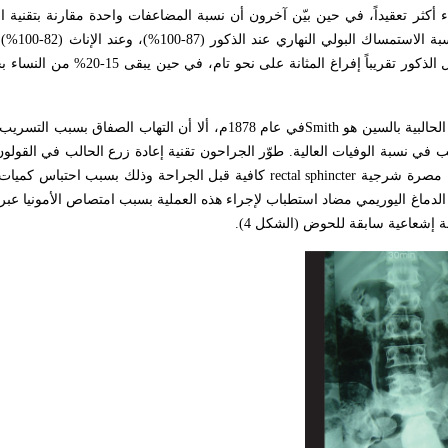
ء أكثر تعقيداً، في حين بيّن آخرون أن نسبة المضاعفات واحدة مقارنة بتقنية ال
نتائج الاستبدال المثاني عل
البولي الليلي فهو عند الذكور (86-94%) وعند الإناث (72-82%). ويستطيع كل الذكو
حالبية بالسين هو
Smith
في عام 1878م، ألا أن التهاب الصفاق بسبب التسر
 في نسبة الوفيات العالية. طوّر الجراحون تقنية إعادة زرع الحالب في القول
ة مصرة شرجية
rectal sphincter
كافية قبل الجراحة وذلك بسبب احتباس كميات 
الدماغ اليوريمي مضاد استطباب لإجراء هذه العملية بسبب امتصاص الأمونيا عب
ة إشعاعية سابقة للحوض (الشكل 4).