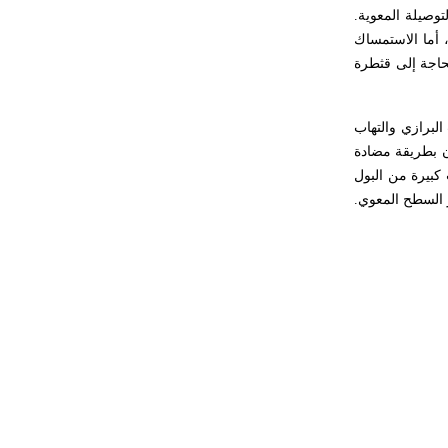
توصيلة المعوية.
حكموا مدينة إديسا (الرها) من أبجر الأول
وحتى التاسع، وهم ينتسبون إلى أسرة
ى المدى البعيد ممتازة من الناحية الوظيفية، فنسبة الاستمساك البولي النهاري عند الذكور (87-100%)، وعند الإناث (82-100%)، أما الاستمساك
أوسروين
ر تقريباً إفراغ المثانة على نحو تام، في حين يبقى 15-20% من النساء بحاجة إلى قثطرة
- هل تعلم أن الأبجدية الكنعانية تتألف من
يب البرازي والتهاب
/22/ علامة كتابية sign تكتب منفصلة
ون بطريقة مضادة
غير متصلة، وتعتمد المبدأ الأكوروفوني،
كبيرة من البول
حيث تقتصر القيمة الصوتية للعلامة الك
ر السطح المعوي.