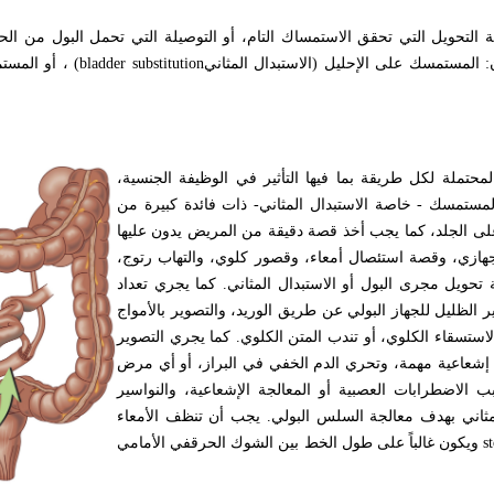
التحويل التي تحقق الاستمساك التام، أو التوصيلة التي تحمل البول من الحو
 المستمسك على الإحليل (الاستبدال المثاني
(bladder substitution
، أو المست
تملة لكل طريقة بما فيها التأثير في الوظيفة الجنسية،
لمستمسك - خاصة الاستبدال المثاني- ذات فائدة كبيرة من
 على الجلد، كما يجب أخذ قصة دقيقة من المريض يدون عليها
ازي، وقصة استئصال أمعاء، وقصور كلوي، والتهاب رتوج،
تحويل مجرى البول أو الاستبدال المثاني. كما يجري تعداد
ير الظليل للجهاز البولي عن طريق الوريد، والتصوير بالأمواج
ستسقاء الكلوي، أو تندب المتن الكلوي. كما يجري التصوير
جة إشعاعية مهمة، وتحري الدم الخفي في البراز، أو أي مرض
الاضطرابات العصبية أو المعالجة الإشعاعية، والنواسير
 المثاني بهدف معالجة السلس البولي. يجب أن تنظف الأمعاء
s
ويكون غالباً على طول الخط بين الشوك الحرقفي الأمامي