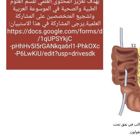
التغذية، ورسالته في جروح الرأس.
ويعود له الفضل بأنه حرر الطب من
الدين والفلسفة.
- هل تعلم أن المرجان إفراز حيواني
يتكون في البحر ويتركب من مادة
كربونات الكلسيوم، وهو أحمر أو شديد
الحمرة وهو أجود أنواعه، ويمتاز بكبر
الحجم ويسمى الش
هل تعلم أن الأبسيد كلمة فرنسية اللفظ
تم اعتمادها مصطلحاً أثرياً يستخدم في
العمارة عموماً وفي العمارة الدينية
الخاصة بالكنائس خصوصاً، وفي
الإنكليزية أب
ضع الحالب في نفق تحت
قولون.
- هل تعلم أن أبجر Abgar اسم معروف
جيداً يعود إلى عدد من الملوك الذين