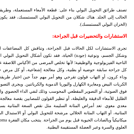
تصنف طرائق التحويل البولي بناء على: قطعة الأمعاء المستعملة، وطريقة 
الحالب إلى الجلد. هناك شكلان من التحويل البولي المستمسك، فقد يكون:
(الخزان البولي المستمسك).
الاستشارات والتحضيرات قبل الجراحة
:
تجرى الاستشارات لكل الحالات قبل الجراحة، وتناقش كل المضاعفات المح
وشكل الجسم، ونوعية (جودة) الحياة، فقد تكون أشكال التحويل البولي ا
الناحية الفيزيولوجية والوظيفية؛ لأنها تخلص المرضى من الأكياس اللاصقة
كل جراحة سابقة حوضية أو بطنية، وكل معالجة إشعاعية، أو كل مرض جه
وداء كرون، أو التهاب قولون تقرحي وهو أمر مهم جداً حين اختيار طريقة 
الكريات البيض ومعايرة الكهارل واليوريا الدموية والكرياتنين. ويجرى التصو
فوق الصوتية، أو التصوير المقطعي المحوسب وذلك لنفي الداء الحصوي والا
الظليل للأمعاء الدقيقة والغليظة، أو تنظير القولون للمصابين بقصة معال
معدي معوي. تعد أمراض المثانة السليمة مثل نقص السعة المثانية بسبب 
المثانية، أو التهاب المثانة الخلالي مرشحة للتحويل البولي أو الاستبدال
ميكانيكياً وبالصادات الحيوية قبل يوم من الجراحة. ينتخب مكان الفغرة
toma
العلوي والسرة وعبر العضلة المستقيمة البطنية
.