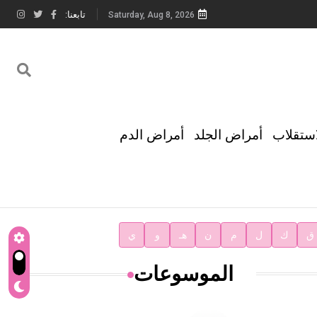
تابعنا:
Saturday, Aug 8, 2026
استقلاب
أمراض الجلد
أمراض الدم
ق
ك
ل
م
ن
هـ
و
ي
الموسوعات