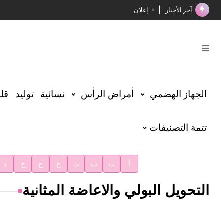
آخر الأخبار
إعلان..
فوز الأستاذ الدكتور محمود السيد بجائزة مجمع الملك سليما
صدور المجلد الثامن عشر من الموسوعة الطبية
صدور المجلد السابع من موسوعة الآثار في سورية
توصيات مجلس الإدارة
الجهاز الهضمي
أمراض الرأس
نسائية
توليد
قلب
شهر الكتاب السوري
تتمة التصنيفات
الأستاذ إياد خالد الطباع مدير عام لهيئة الموسوعة العربية
دار الفكر الموزع الحصري لمنشورات هيئة الموسوعة العرب
أ
ب
ت
ث
ج
ح
خ
د
التحويل البولي والاعاضة المثانية