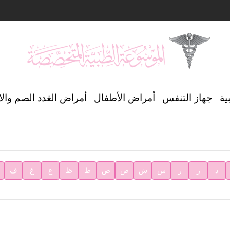
ن العالمي للغة العربية
ية
جهاز التنفس
أمراض الأطفال
أمراض الغدد الصم وال
ية
ذ
ر
ز
س
ش
ص
ض
ط
ظ
ع
غ
ف