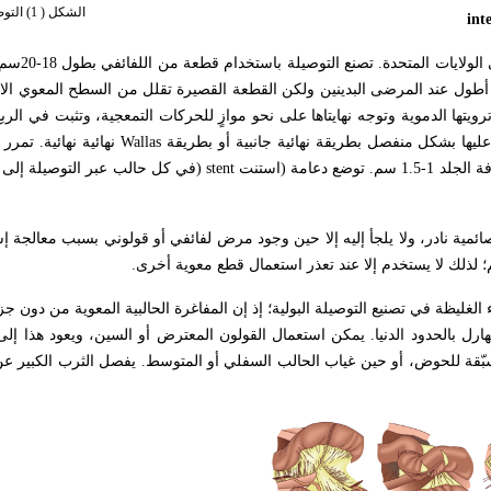
الشكل ( 1) التوصيلة اللفائفية.
inte
ك ضرورة إلى استخدام عروة أطول عند المرضى البدينين ولكن القطعة القصيرة تقلل من السطح المعوي
يتها الدموية وتوجه نهايتاها على نحو موازٍ للحركات التمعجية، وتثبت في الرب
 عليها بشكل منفصل بطريقة نهائية جانبية أو بطريقة
Wallas
نهائية نهائية. تمر
عامة (استنت
) stent
في كل حالب عبر التوصيلة إلى ا
صائمية نادر، ولا يلجأ إليه إلا حين وجود مرض لفائفي أو قولوني بسبب معالجة إ
 لذلك لا يستخدم إلا عند تعذر استعمال قطع معوية أخرى
.
لغليظة في تصنيع التوصيلة البولية؛ إذ إن المفاغرة الحالبية المعوية من دون جز
ل بالحدود الدنيا. يمكن استعمال القولون المعترض أو السين، ويعود هذا إلى 
بّقة للحوض، أو حين غياب الحالب السفلي أو المتوسط. يفصل الثرب الكبير ع