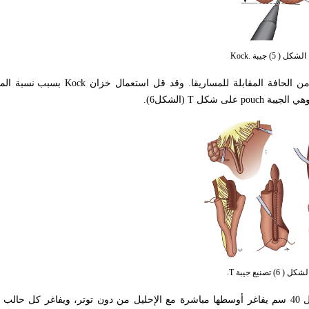
الشكل ( 5) جيبة .Kock
ن الحافة المقابلة للمساريقا. وقد قل استعمال خزان
Kock
بسبب نسبة المض
هي الجيبة
pouch
على شكل
T
(الشكل6).
لشكل ( 6) تصنيع جيبة T.
طريقة الاستبدال المثاني تحضر فيها عروة لفائفية بطول 40 سم يفاغر أوسطها مباشرة مع الإحليل من دون توتر، ويفاغر