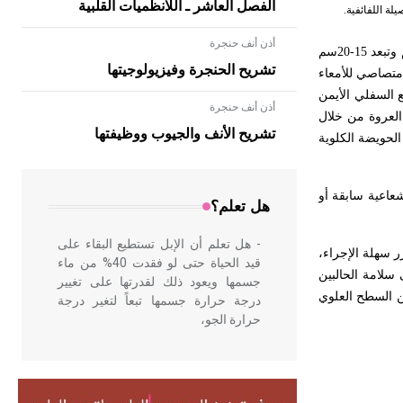
الفصل العاشر ـ اللانظميات القلبية
أذن أنف حنجرة
هي أكثر أشكال تحويل مجرى البول في الولايات المتحدة. تصنع التوصيلة باستخدام قطعة من اللفائفي بطول 18-20سم وتبعد 15-20سم
تشريح الحنجرة وفيزيولوجيتها
 الامتصاصي للأمعاء
ع السفلي الأيمن
أذن أنف حنجرة
- هل تعلم أن الأبلق نوع من الفنون
ر العروة من خلال
الهندسية التي ارتبطت بالعمارة الإسلامية
تشريح الأنف والجيوب ووظيفتها
لحويضة الكلوية
في بلاد الشام ومصر خاصة، حيث يحرص
المعمار على بناء مداميكه وخاصة في
الواجهات
شعاعية سابقة أو
هل تعلم؟
- هل تعلم أن الإبل تستطيع البقاء على
ر سهلة الإجراء،
قيد الحياة حتى لو فقدت 40% من ماء
سلامة الحالبين
جسمها ويعود ذلك لقدرتها على تغيير
ن السطح العلوي
درجة حرارة جسمها تبعاً لتغير درجة
حرارة الجو،
- هل تعلم أن أبقراط كتب في الطب
أربعة مؤلفات هي: الحكم، الأدلة، تنظيم