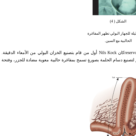
الشكل ( 4)
لة للجهاز البولي تظهر المفاغرة
الحالبية مع السين.
reserv
كان
Nils Kock
أول من قام بتصنيع الخزان البولي من الأمعاء الدقيقة
الدقيق بطول 60-70 سم، وتترك النهاية الدانية والقاصية بطول 15سم لتصنيع دسام الحلمة بصورةٍ تسمح بمفاغرة حالبية معوية مضادة ل