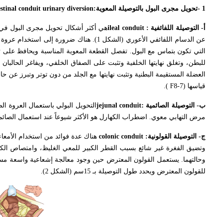
- 1
تحويل مجرى البول بالتوصيلة المعوية
stinal conduit urinary diversion:
أ- التوصيلة اللفائفية
ileal conduit :
عن الدسام اللفائفي الأعوري (الشكل 1). هنا
التي تكون بتماس مع البول. تفصل القطعة المعوية المناسبة ويحافظ على ترو
للبطن، وتغلق نهايتها الخلفية وتثبت على الصفاق الخلفي، ويفاغر الحالبان
العضلة المستقيمة البطنية وتثبت نهايتها مع الجلد من دون توتر وتبرز عن حافة الجلد 1-1.5 سم. توضع د
قياسها (7-8
F
).
ب- التوصيلة الصائمية
jejunal conduit:
التحويل البولي باستعمال العروة ال
مرض التهابي معوي. اضطراب الكهارل هو الأكثر شيوعاً عند استعمال الصائم؛
ج- التوصيلة القولونية
colonic conduit :
هناك عدة فوائد من استخدام الأمعاء ا
وتضيق الفغرة غير شائع بسبب القطر الكبير للمعي الغليظ، وامتصاص الكهار
وحالتهما. يستعمل القولون المعترض حين وجود معالجة إشعاعية واسعة مس
للقولون المعترض ويحدد طول التوصيلة بـ 15سم (الشكل 2).