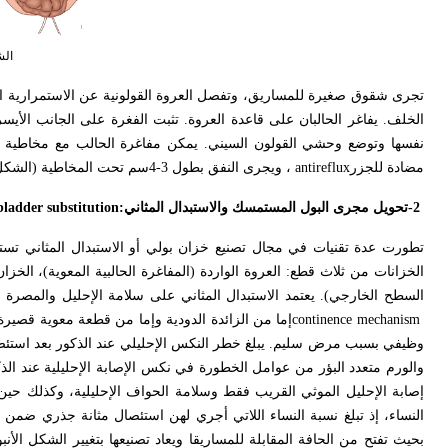
الشكل (2)
تجرى شقوق صغيرة للمساريق، وتفصل العروة القولونية عن الاستمرارية الم
الخلف. يفاغر الحالبان على قاعدة العروة. تثبت الفغرة على الجانب الأيسر 
نفسها وتوضع وحشي القولون السيني. يمكن مفاغرة الحالب مع مخاطية ال
مضادة للجزر
antireflux
، ويجرى النفق بطول 3-4سم تحت المخاطية (الشكل 3).
-2
تحويل مجرى البول المستمسك والاستبدال المثاني
ladder substitution:
تطورت عدة تقنيات في مجال تصنيع خزان بولي أو الاستبدال المثاني تست
الخزانات من ثلاث قطع: العروة الواردة (المفاغرة الحالبية المعوية)، الخز
السطح الخارجي). يعتمد الاستبدال المثاني على سلامة الإحليل والمصرة ال
continence mechanism
إما من الزائدة الدودية وإما من قطعة معوية قصير
وظيفي بسبب مرض سليم. يبلغ خطر النكس الإحليلي عند الذكور بعد استئصال المثانة الجذري 6.1-10.6%
والورم متعدد البؤر من عوامل الخطورة في نكس الإصابة الإحليلية عند ال
إصابة الإحليل الموثي القريب فقط وسلامة الحواف الإحليلية، وكذلك حين س
بحيث تفتح من الحافة المقابلة للمساريقا ويعاد تصنيعها بتغيير الشكل الأنبو