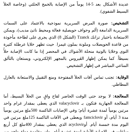
عديدة الأشكال بعد 5-14 يوماً من الإصابة بالخمج الحلئي (وخاصة الحلأ
البسيط الشفوي).
التشخيص:
صورة المرض السريرية نموذجية بالاعتماد على السمات
السريرية الدامغة (ألم وحواف حويصلية فعالة ومحيط ناتئ مدبب)، ويمكن
الاستعانة باختبار تزانك
Tzanck
(الشكل 8) الذي يجرى على لطاخة مأخوذة
من قاعدة الحويصلات وملونة بملون غيمزا. حيث تظهر خلايا عرطلة كثيرة
النوى وخلايا بالونية منحلة الأشواك في المحضر إذا ما كانت الإصابة حلأً
بسيطاً. كما يمكن إظهار الڤيروس بالمجهر الإلكتروني، ويستعان بالتألق
المناعي المباشر في إظهار التشخيص.
الوقاية:
تجنب تماس آفات الحلأ المفتوحة ومنع التقبيل والاستعانة بالعازل
المطاطي.
المعالجة:
لا يوجد حتى الوقت الحاضر لقاح واقٍ من الحلأ البسيط، أما
المعالجة الجهازية فتكون بـ
valacyclovir
الذي يعطى بمقدار غرام واحد
مرتين يومياً لمدة عشرة أيام؛ وفي الإصابات الناكسة 500ملغ مرتين يومياً
مدة 3 أيام، أو
famciclovir
ويعطى في الآفات الناكسة 125ملغ مرتين في
اليوم مدة خمسة أيام. أو
acyclovir
الذي يعطى بمقدار 400ملغ كل أربع
ساعات في الإصابة الأولية لمدة عشرة أيام. وإن مقاومة دواء واحد من