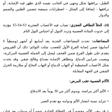
الطبل، يرافقها شلل وجهي في الجانب نفسه الذي تظهر فيه الإصابة، أو
ترافقها - إضافةً إلى الشلل - اضطرابات سمعية تتضمن الطنين والصمم
والدوار.
(4)- الحلأ النطاقي العجزي:
تصاب فيه الأعصاب العجزية
S5-S4-S3
مؤدية
إلى حدوث المثانة العصبية وتردد التبول أو احتباس البول التام.
المضاعفات:
تحدث المضاعفات الجدية بعد أسابيع أو أشهر (وسطياً 6
أسابيع) ضمن إصابة الفرع الأول للعصب مثلث التوائم؛ ذلك أن الڤيروس
يتقدم على طول الفرع ضمن القحف ليصل إلى الجملة العصبية المركزية،
ويصيب شرايين الدماغ، وتتظاهر الإصابة بصداع وفالج شقي. وقد يحدث
شلل الأعصاب المحيطية أو التهاب الدماغ أو التهاب النخاع أو متلازمة الخزل
الشقي في الجهة المقابلة.
الآلام العصبية عقب المرض:
>
الألم أكثر مراضة، ويدوم أكثر من 30 يوماً بعد الاندفاع.
>
تتزايد نسبة انتشار الألم ودوامه مع تقدم العمر.
>
قد يبقى الألم محصوراً في القطاع الجلدي شهوراً أو سنوات بعد غياب