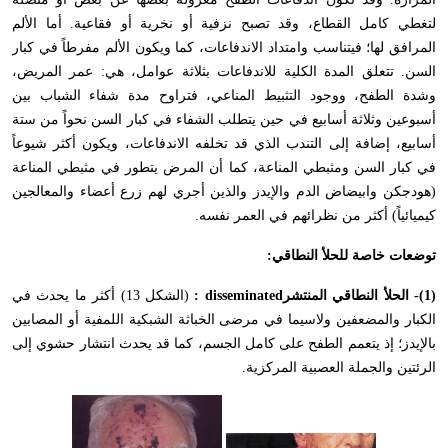
لتغطي كامل القطاع، وقد تصبح نزفية أو نخرية أو فقاعية. أما الألم
المرافق لها؛ فيتناسب وامتداد الاندفاعات، كما ويكون الألم مفرطاً في كبار
السن. تتعلق المدة الكلية للاندفاعات بثلاثة عوامل، هي: عمر المريض،
وشدة الطفح، ووجود التثبيط المناعي، فتراوح مدة شفاء الشباب بين
أسبوعين وثلاثة أسابيع في حين يتطلب الشفاء في كبار السن نحواً من ستة
أسابيع، إضافة إلى التندب الذي قد تخلفه الاندفاعات، ويكون أكثر شيوعاً
في كبار السن ومثبطي المناعة، كما أن المرض يتطور في مثبطي المناعة
(هودجكن وابيضاض الدم والإيدز والذين أجري لهم زرع أعضاء والمعالجين
كيميائياً) أكثر من نظرائهم في العمر نفسه.
توضعات خاصة للحلأ النطاقي:
(1)- الحلأ النطاقي المنتشر
disseminated
:
(الشكل 13) أكثر ما يحدث في
الكبار والمضعفين ولاسيما في مرضى الخباثة الشبكية اللمفية أو المصابين
بالإيدز؛ إذ يتعمم الطفح على كامل الجسم، كما قد يحدث انتشار حشوي إلى
الرئتين والجملة العصبية المركزية.