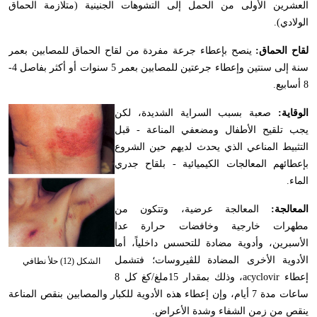
العشرين الأولى من الحمل إلى التشوهات الجنينية (متلازمة الحماق
الولادي).
لقاح الحماق:
ينصح بإعطاء جرعة مفردة من لقاح الحماق للمصابين بعمر
سنة إلى سنتين وإعطاء جرعتين للمصابين بعمر 5 سنوات أو أكثر بفاصل 4-
8 أسابيع.
الوقاية:
صعبة بسبب السراية الشديدة، لكن
يجب تلقيح الأطفال ومضعفي المناعة - قبل
التثبيط المناعي الذي يحدث لديهم حين الشروع
بإعطائهم المعالجات الكيميائية - بلقاح جدري
الماء.
المعالجة:
المعالجة عرضية، وتتكون من
مطهرات خارجية وخافضات حرارة عدا
الأسبرين، وأدوية مضادة للتحسس داخلياً، أما
الأدوية الأخرى المضادة للڤيروسات؛ فتشمل
الشكل (12) حلأ نطافي
إعطاء
acyclovir
، وذلك بمقدار 15ملغ/كغ كل 8
ساعات مدة 7 أيام، وإن إعطاء هذه الأدوية للكبار والمصابين بنقص المناعة
ينقص من زمن الشفاء وشدة الأعراض.