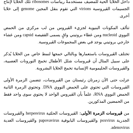
داخل الخلايا الحية للمضيف مستخدمةً ريباسات
ribosomes
تلك الخلايا لإنتاج
الجسيمات الڤيروسية
virions
التي تقوم بنقل المجين
genome
إلى خلايا
أخرى.
تتألف المكونات البنيوية لجزيء الڤيروس من لب مركزي من الحمض
النووي
nucleoid
ومن غطاء بروتيني واقٍ يسمى القفيصة
capsid
ومن غشاء
خارجي بروتيني يوجد في بعض المجموعات الڤيروسية.
تختلف الڤيروسات باستعمارها وبالتالي خمجها لنمط خاص من الخلايا يُذكر
على سبيل المثال أن ڤيروسات شلل الأطفال تخمج النورونات العصبية،
والڤيروسات الحليمومية الإنسانية تخمج الخلايا البشروية.
عزلت حتى الآن زمرتان رئيستان من الڤيروسات، تتضمن الزمرة الأولى
الڤيروسات التي تحتوي على الحمض النووي
DNA
. وتحتوي الزمرة الثانية
الحمض النووي
RNA
، علماً بأن الڤيروس الواحد لا يحتوي سوى واحد فقط
من الحمضين المذكورين.
من
ڤيروسات الزمرة الأولى:
الڤيروسات الحلئية
herpesvirus
والڤيروسات
الجدرية
poxvirus
والڤيروسات البابوفية
papovavirus
والڤيروسات الغدية
.
adenovirus