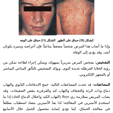
ا
لشكل (10) حماق على الظهر
الشكل (11) حماق على الوجه
وإذا ما أصاب هذا المرض شخصاً مضعفاً مناعياً؛ فإن أعراضه وسيره يكونان
أشد، وقد يؤدي إلى الوفاة.
التشخيص:
يشخص المرض سريرياً بسهولة، ويمكن إجراء لطاخة تمكن من
رؤية الخلايا العرطلة عديدة النوى، ويؤكد التشخيص بالتألق المناعي المباشر
أو بالمجهر الإلكتروني.
المضاعفات:
قد تحدث المضاعفات التالية: خمج الاندفاعات الثانوي والتهاب
دماغ وذات الرئة والتجفاف والتهاب كبد والفرفرية بنقص الصفيحات، وقد
يصاب المريض بمتلازمة ري
Reye
(التهاب الكبد واعتلال الدماغ الحاد) إذا ما
استخدم الأسبرين في المعالجة؛ لذا يعدّ الأسبرين مضاد استطباب مطلقاً
في معالجة الحماق، كما تؤدي إصابة محصول الحمل خلال الأسابيع