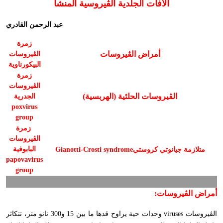
الآفات الجلدية الڤيروسية المنشأ
عبد الرحمن القادري
زمرة
أمراض الڤيروسات
الڤيروسات
البيكورناوية
زمرة
الڤيروسات
الڤيروسات الحلئية (الهربسية)
الجدرية
poxvirus
group
زمرة
الڤيروسات
البابوفية
متلازمة جيانوتي كروستي
Gianotti-Crosti syndrome
papovavirus
group
أمراض الڤيروسات:
الڤيروسات
viruses
وحدات حية يراوح قدها ما بين 15 و300 نانو متر، تتكاثر