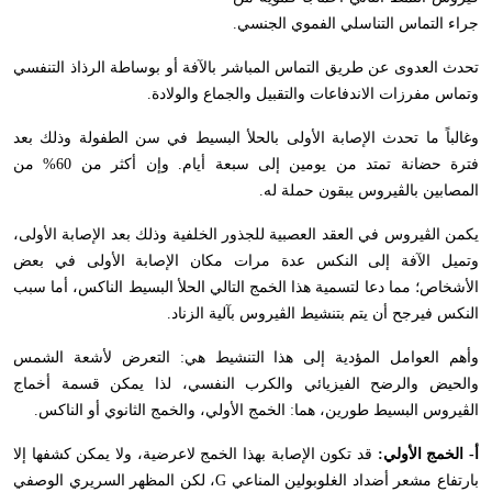
جراء التماس التناسلي الفموي الجنسي.
تحدث العدوى عن طريق التماس المباشر بالآفة أو بوساطة الرذاذ التنفسي
وتماس مفرزات الاندفاعات والتقبيل والجماع والولادة.
وغالباً ما تحدث الإصابة الأولى بالحلأ البسيط في سن الطفولة وذلك بعد
فترة حضانة تمتد من يومين إلى سبعة أيام. وإن أكثر من 60% من
المصابين بالڤيروس يبقون حملة له.
يكمن الڤيروس في العقد العصبية للجذور الخلفية وذلك بعد الإصابة الأولى،
وتميل الآفة إلى النكس عدة مرات مكان الإصابة الأولى في بعض
الأشخاص؛ مما دعا لتسمية هذا الخمج التالي الحلأ البسيط الناكس، أما سبب
النكس فيرجح أن يتم بتنشيط الڤيروس بآلية الزناد.
وأهم العوامل المؤدية إلى هذا التنشيط هي: التعرض لأشعة الشمس
والحيض والرضح الفيزيائي والكرب النفسي، لذا يمكن قسمة أخماج
الڤيروس البسيط طورين، هما: الخمج الأولي، والخمج الثانوي أو الناكس.
أ- الخمج الأولي:
قد تكون الإصابة بهذا الخمج لاعرضية، ولا يمكن كشفها إلا
بارتفاع مشعر أضداد الغلوبولين المناعي
G
، لكن المظهر السريري الوصفي