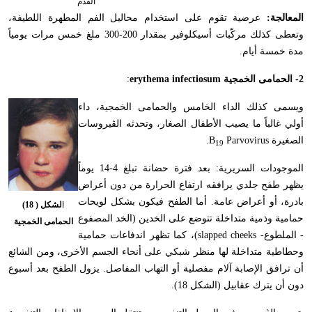
القدم
المعالجة:
عرضية تقوم على استخدام محاليل الفم المطهرة اللطيفة،
وتعطى كذلك مركّبات أسيكلوفير بمقدار 200-300 ملغ خمس مرات يومياً
مدة خمسة أيام.
2- الحمامى الخمجية
erythema infectiosum
:
ويسمى كذلك الداء الخامس والحمامى الخمجية، داء
أولي غالباً ما يصيب الأطفال الصغار، وتحدثه الڤيروسات
الصغيرة
Parvovirus
B
.
19
الموجودات السريرية: بعد فترة حضانة تبلغ 4-14 يوماً
يظهر طفح جلدي يرافقه ارتفاع الحرارة من دون أعراض
بادرة، أو أعراض عامة. أما الطفح فيكون بشكل لويحات
ا
لشكل ( 18)
حمامية وذمية متداخلة تتوضع على الخدين (الخد المصفوع
الحمامى الخمجية
- الملطوع-
slapped cheeks
)، كما تظهر اندفاعات حمامية
وحطاطية متداخلة لها منظر شبكي على أنحاء الجسم الأخرى، ومن الشائع
أن ترافق الإصابة آلام مفصلية أو التهاب المفاصل. يزول الطفح بعد أسبوع
دون أن يترك عقابيل (الشكل 18).