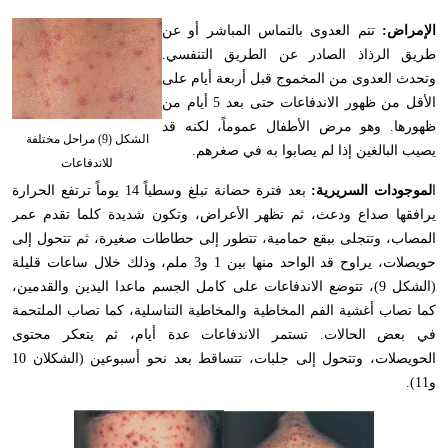
الإمراض:
تتم العدوى بالتماس المباشر أو عن
طريق الرذاذ الصادر عن الطريق التنفسي.
وتحدث العدوى من المخموج قبل أربعة أيام على
الأقل من ظهور الاندفاعات حتى بعد 5 أيام من
ظهورها. وهو مرض الأطفال عموماً، لكنه قد
الشكل (9) مراحل مختلفة
يصيب البالغين إذا لم يصابوا به في صغرهم.
للاندفاعات
ا
لموجودات السريرية:
بعد فترة حضانة تبلغ وسطياً 14 يوماً ترتفع الحرارة
يرافقها صداع ودعث، ثم تظهر الأعراض، وتكون شديدة كلما تقدم عمر
المصاب، وتتجلى ببقع حمامية، تتطور إلى حطاطات صغيرة، ثم تتحول إلى
حويصلات، يراوح قد الواحد منها بين 1 و3 ملم، وذلك خلال ساعات قليلة
(الشكل 9)، تتوضع الاندفاعات على كامل الجسم ماعدا اليدين والقدمين،
كما تصاب أغشية الفم المخاطية والمخاطية التناسلية، كما تصاب الملتحمة
في بعض الحالات. تستمر الاندفاعات عدة أيام، ثم يتعكر محتوى
الحويصلات، وتتحول إلى جلبات، تتساقط بعد نحو أسبوعين (الشكلان 10
و11).