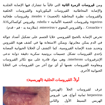
ومن
ڤيروسات الزمرة الثانية
التي غالباً ما تتشارك فيها الإصابة الجلدية
والإصابة المخاطانية: الڤيروسات البيكورناوية والڤيروسات الخلفية
والڤيروسات نظيرة المخاطية (الحصبة)
measles v
. وڤيروسات طخائية
togavirus
وڤيروسات الحصبة الألمانية
rubella v
. وڤيروس كوكساكي16
A
Coxsackie v
. ، والڤيروس المعوي
enterovirus v
. (متلازمة يد - فم - قدم).
تحرض الإصابة بالخمج الڤيروسي خلايا الجسم على تشكيل أضداد جوالة
في الدم يمكن معايرتها، ويمكن الاستعانة بها في كشف هوية الڤيروس
وتحديد شدة الإصابة الڤيروسية، كما اكتشف أن الخلايا الحيوانية المصابة
بإحدى الڤيروسات تشكل جسيمات بروتينية سكرية دقيقة ذوابة تدعى
الإنترفيرونات
interferons
، وهي مواد قادرة على منع تكاثر الڤيروسات
ومقاومة الڤيروسات نفسها أو أي نوع آخر من الڤيروسات في الخلايا
الحيوانية الأخرى.
أولاً-
الڤيروسات الحلئية (الهربسية)
:
عرف لڤيروسات الحلأ (الهربس)
herpesvirus
ثمانية أنواع، هي: ڤيروس
الهربس البسيط الأول والثاني