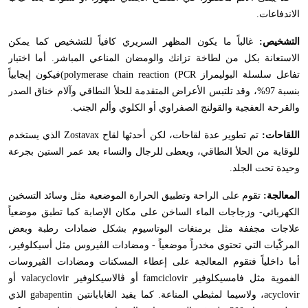
الاندفاعات.
التشخيص:
غالباً ما يكون المظهر السريري كافياً للتشخيص كما يمكن
الاستعانة بكل من لطاخة تزانك والومضان المناعي المباشر. أما اختبار
تفاعل سلسلة البوليمراز
polymerase chain reaction (PCR
)فيكون إيجابياً
بنسبة 97%، وقد تلتبس الأعراض المتقدمة للحلأ النطاقي وآلام خناق الصدر
والقرحة العفجية والقولنج الصفراوي أو الكلوي وألم الجنب.
اللقاحات:
تم تطوير عدة لقاحات، لكن أحدثها لقاح
Zostavax
الذي يستخدم
للوقاية من الحلأ النطاقي، ويعطى للرجال والنساء بعد عمر الستين بجرعة
وحيدة تحت الجلد.
المعالجة:
تقوم على الراحة وتطبيق الحرارة الموضعية مثل وسائد التسخين
الكهربائي- وزجاجات الماء الساخن على مكان الإصابة كما تطبق موضعياً
علاجات مجففة مثل برمنغات البوتاسيوم بشكل ضمادات رطبة وبعض
المركّبات التي تحتوي مخدراً موضعياً - ومضادات الڤيروس مثل أسيكلوفير،
أما داخلياً فتقوم المعالجة على إعطاء المسكنات ومضادات الڤيروسات
الفموية مثل فامسيكلوفير
famciclovir
أو ڤالاسيكلوفير
valacyclovir
أو
acyclovir
، ولاسيما لمثبطي المناعة. كما يفيد الغابابانتين
gabapentin
الذي