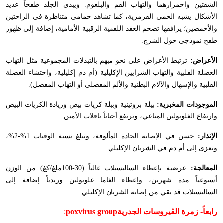
الشفتين واحمرارهما والتهاب الفم والبلعوم. ويبدي الجلد طفحاً عديد
الأشكال يشبه الحمى القرمزية، كما تشاهد حمامى متناظرة في الراحتين
والأخمصين؛ يرافقها تضخم العقد اللفمية الرقبية الأمامية، إضافة إلى ظهور
طفح نموذجي حول الشرج.
الأعراض:
ترتبط الأعراض على نحو مبهم بالتبدلات المجموعية مثل التهاب
العضلة القلبية والتهاب الشرايين الإكليلية (أم دم إكليلية، واحتشاء العضلة
القلبية والإسهال والآلام البطنية والألم المفصلي أو التهاب المفصل).
الموجودات المخبرية:
بيلة بروتينية وبيلة كريات بيض وزيادة الكريات البيض
وارتفاع الغلوبولين المناعي، وترتفع أحياناً ناقلات الأمين.
الإنذار:
حسن في الإصابة الحادة المألوفة، وتبلغ نسبة الوفيات 1%-2%،
وتعزى إلى أم دم في الشريان الإكليلي.
المعالجة:
عرضية بإعطاء الساليسيلات غالباً (30-100ملغ/كغ) من الوزن
أسبوعياً مدة شهرين، وإعطاء الغاما غلوبولين وريدياً إضافة إلى
الساليسيلات قد يقي من إصابة الشريان الإكليلي.
رابعاً-
زمرة الڤيروسات الجدرية
poxvirus group
: