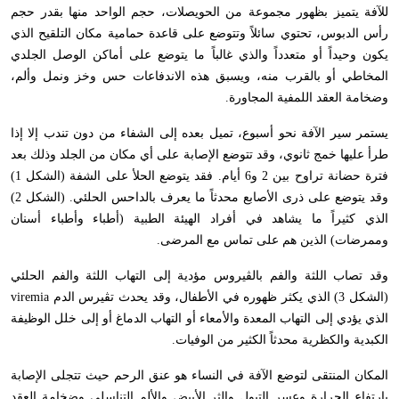
للآفة يتميز بظهور مجموعة من الحويصلات، حجم الواحد منها بقدر حجم
رأس الدبوس، تحتوي سائلاً وتتوضع على قاعدة حمامية مكان التلقيح الذي
يكون وحيداً أو متعدداً والذي غالباً ما يتوضع على أماكن الوصل الجلدي
المخاطي أو بالقرب منه، ويسبق هذه الاندفاعات حس وخز ونمل وألم،
وضخامة العقد اللمفية المجاورة.
يستمر سير الآفة نحو أسبوع، تميل بعده إلى الشفاء من دون تندب إلا إذا
طرأ عليها خمج ثانوي، وقد تتوضع الإصابة على أي مكان من الجلد وذلك بعد
فترة حضانة تراوح بين 2 و6 أيام. فقد يتوضع الحلأ على الشفة (الشكل 1)
وقد يتوضع على ذرى الأصابع محدثاً ما يعرف بالداحس الحلئي. (الشكل 2)
الذي كثيراً ما يشاهد في أفراد الهيئة الطبية (أطباء وأطباء أسنان
وممرضات) الذين هم على تماس مع المرضى.
وقد تصاب اللثة والفم بالڤيروس مؤدية إلى التهاب اللثة والفم الحلئي
(الشكل 3) الذي يكثر ظهوره في الأطفال، وقد يحدث تڤيرس الدم
viremia
الذي يؤدي إلى التهاب المعدة والأمعاء أو التهاب الدماغ أو إلى خلل الوظيفة
الكبدية والكظرية محدثاً الكثير من الوفيات.
المكان المنتقى لتوضع الآفة في النساء هو عنق الرحم حيث تتجلى الإصابة
بارتفاع الحرارة وعسر التبول والثر الأبيض والألم التناسلي وضخامة العقد