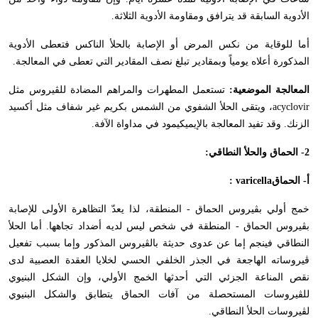
الأدوية السابقة قد يترافق ومقاومة الأدوية الثلاثة.
أما للوقاية من نكس المرض أو الإصابة بالحلأ الناكس فتعطى الأدوية
المذكورة أعلاه يومياً وبمقادير تبلغ نصف المقادير التي تعطى في المعالجة.
المعالجة الموضعية:
تستعمل المطهرات والمراهم المضادة للڤيروس مثل
acyclovir
، ويتقى الحلأ الشفوي من الشمس بكريم غير شفاف مثل أكسيد
الزنك. وقد تفيد المعالجة بالإيميكيمود في مداواة الآفة.
2- الحماق والحلأ النطاقي:
أ- الحماق
varicella
:
خمج أولي بڤيروس الحماق - المنطقة، لذا يعدّ التظاهرة الأولى للإصابة
بڤيروس الحماق - المنطقة في شخص ليس لديه أضداد تجاهها. أما الحلأ
النطاقي فينجم إما عن عدوى حديثة بالڤيروس المذكور وإما بسبب تفعيل
ڤيروساته الهاجعة في الجذر الخلفي الحسي لخلايا العقدة العصبية لدى
نقص المناعة الجزئي التي أحدثها الخمج الأولي، وإن الشكل البنيوي
للڤيروسات المستحصلة من آفات الحماق يتطابق والشكل البنيوي
لڤيروسات الحلأ النطاقي.