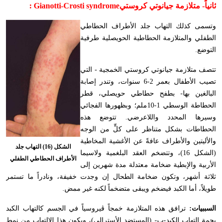
ثانياً-
متلازمة جيانوتي كروستي
Gianotti-Crosti syndrome
:
وتسمى كذلك التهاب جلد الأطراف الحطاطي
الطفلي والمتلازمة الحطاطية الحويصلية طرفية
التوضع.
تتصف متلازمة جيانوتي كروستي الخمجية - التي
تصيب الأطفال بعمر 2-6 سنوات، وتندر إصابة
البالغين بها- بطفح حطاطي حويصلي، قطر
الحطاطة الوسطي 1-10ملم؛ وبظهورها الفجائي
وسيرها المحدد واللاعرضي. تتوضع هذه
الحطاطات بشكل متناظر على كلٍّ من الوجه
والأليتين والأطراف عافةً عن الأغشية المخاطية
الشكل (16) التهاب جلد
(الشكل 16)، وتتضخم العقد البلغمية ولاسيما
الأطراف الحطاطي الطفلي
الأربية والإبطية ضخامة معتدلة مدة شهرين إلى
ثلاثة أشهر، وتكون ضخامة الطحال إن وجدت خفيفة، ونادراً ما تستمر
طويلاً، أما الكبد فيضخم ويبقى متضخماً لكنه غير ممض.
السببيات:
ترافق هذه المتلازمة خمجاً ڤيروسياً في الجسم كالتهاب الكبد
بحمة التهاب الكبد-ب- (المستضد الأسترالي)، ويكون هذا الالتهاب من نمط