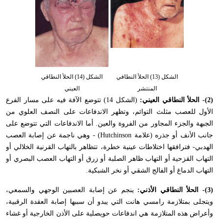
الشكل (13) الحلأ النطافي
الشكل (14) الحلأ النطاقي
المنتشر
العيني
(2)- الحلأ النطاقي العيني:
(الشكل 14) تتوضع الآفة فيه على مسار الفرع
الأول للعصب مثلث التوائم، وتظهر الاندفاعات على النصف العلوي من
الجبهة والجزء المجاور من الفروة والعين. أما الاندفاعات التي تتوضع على
جانب الأنف أو جذره (علامة
Hutchinson
) - وهي ناجمة عن إصابة العصب
الهدبي- فترافقها اختلاطات عينية خطرة، تتظاهر بالتهاب القرنية الخلالي أو
التهاب القزحية أو التهاب ظاهر الصلبة أو زرق أو التهاب العصب البصري أو
التهاب الدماغ أو الفالج الشقي أو نخر الشبكية.
(3)- الحلأ النطاقي الأذني:
ينجم عن إصابة العصبين الوجهي والسمعي،
ويتجلى بمتلازمة رامسي هانت التي يبدو أن سببها إصابة العقدة الرقبية،
وأعراض هذه المتلازمة هي اندفاعات حويصلية على الأذن الخارجية أو غشاء