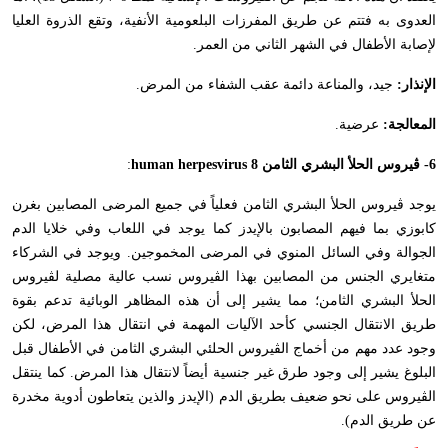
العدوى به فتتم عن طريق المفرزات البلعومية الأنفية، وتقع الذروة العليا
لإصابة الأطفال في الشهر الثاني من العمر.
الإنذار:
جيد، والمناعة دائمة عقب الشفاء من المرض.
المعالجة:
عرضية.
6- ڤيروس الحلأ البشري الثامن
human herpesvirus 8
:
يوجد ڤيروس الحلأ البشري الثامن فعلياً في جميع المرضى المصابين بغرن
كابوزي بما فيهم المصابون بالإيدز كما يوجد في اللعاب وفي خلايا الدم
الجوالة وفي السائل المنوي في المرضى المخموجين. ويوجد في الشركاء
متغايري الجنس من المصابين بهذا الڤيروس نسب عالية مصلية لڤيروس
الحلأ البشري الثامن؛ مما يشير إلى أن هذه المظاهر الوبائية تدعم بقوة
طريق الانتقال الجنسي كأحد الآليات المهمة في انتقال هذا المرض، لكن
وجود عدد مهم من أخماج الڤيروس الحلئي البشري الثامن في الأطفال قبل
البلوغ يشير إلى وجود طرق غير جنسية أيضاً لانتقال هذا المرض. كما ينتقل
الڤيروس على نحو ضعيف بطريق الدم (الإيدز والذين يتعاطون أدوية مخدرة
عن طريق الدم).