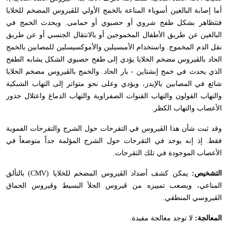
أما إصابة البالغين أسوياء المناعة بالخمج الأولي للڤيروس المضخم للخلايا
فتتظاهر بشكل طفح شروي أو حصبوي أو حمامى. ويحدث الخمج في
البالغين عن طريق الأطفال المخموجين أو بالانتقال الجنسي أو عن طريق
نقل الدم المخموج. واستخدام الأمبسيلين والأموكسيسلين للمصابين بالخمج
الحاد بالڤيروس مضخم الخلايا يؤدي إلى طفح حصبوي الشكل يشابه الطفح
الذي يحدث في خمج إبشتاين - بار الحاد. والخمج بالڤيروس مضخم الخلايا
شائع في المصابين بالإيدز، ويؤدي وعلى نحو متواتر إلى التهاب الشبكية
والتهاب القولون والتهاب القنوات الصفراوية والتهاب الدماغ واعتلال جذور
الأعصاب والتهاب الكظر.
وقد ثبت شأن هذا الڤيروس في التقرحات حول الشرج والتقرحات الفموية
فقط. إذ إنه يوجد في التقرحات حول الشرج المؤلمة جداً متوضعاً في
الأعصاب الموجودة في تلك التقرحات.
التشخيص:
يمكن كشف أضداد الڤيروس المضخم للخلايا (
CMV
) بالتألق
المناعي، ويصعب تمييزه من ڤيروس الحلأ البسيط وڤيروس الحماق
الڤيروسي المنطقي.
المعالجة:
لا توجد معالجة مفيدة.