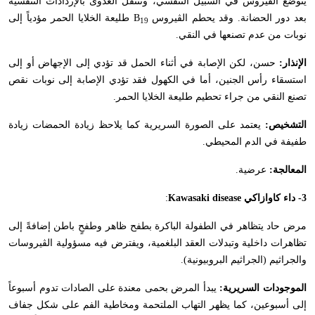
يتوضع الڤيروس في السبيل التنفسي، وتنتقل العدوى بالإرذاذات التنفسية
بعد دور الحضانة. وقد يحطم الڤيروس
B
طليعة الخلايا الحمر مؤدياً إلى
19
نوبات من عدم تصنعها في النقي.
الإنذار:
حسن، لكن الإصابة في أثناء الحمل قد تؤدي إلى الإجهاض أو إلى
استسقاء رأس الجنين، أما في الكهول فقد تؤدي الإصابة إلى نوبات نقص
تصنع النقي من جراء تحطيم طليعة الخلايا الحمر.
التشخيص:
يعتمد على الصورة السريرية كما يلاحظ زيادة الحمضات زيادة
طفيفة في الدم المحيطي.
المعالجة:
عرضية.
3- داء كاوازاكي
Kawasaki disease
:
مرض حاد يتظاهر في الطفولة الباكرة بطفح ظاهر وطفحٍ باطن إضافةً إلى
تظاهرات داخلية وتبدلات العقد البلغمية، ويفترض فيه مسؤولية الڤيروسات
والجراثيم (الجراثيم البروبيونية).
الموجودات السريرية:
يبدأ المرض بحمى معندة على الصادات تدوم أسبوعاً
إلى أسبوعين، كما يظهر التهاب الملتحمة ومخاطية الفم على شكل جفاف