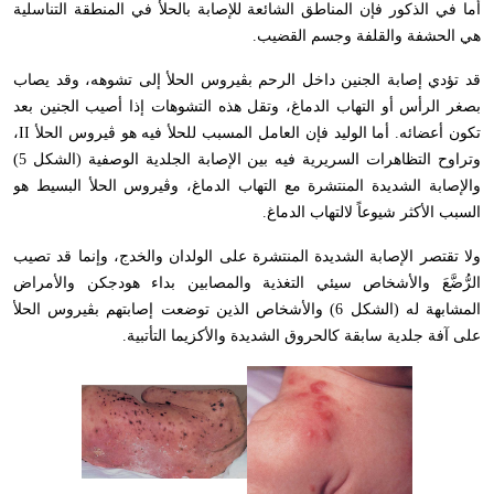
أما في الذكور فإن المناطق الشائعة للإصابة بالحلأ في المنطقة التناسلية
هي الحشفة والقلفة وجسم القضيب.
قد تؤدي إصابة الجنين داخل الرحم بڤيروس الحلأ إلى تشوهه، وقد يصاب
بصغر الرأس أو التهاب الدماغ، وتقل هذه التشوهات إذا أصيب الجنين بعد
تكون أعضائه. أما الوليد فإن العامل المسبب للحلأ فيه هو ڤيروس الحلأ
II
،
وتراوح التظاهرات السريرية فيه بين الإصابة الجلدية الوصفية (الشكل 5)
والإصابة الشديدة المنتشرة مع التهاب الدماغ، وڤيروس الحلأ البسيط هو
السبب الأكثر شيوعاً لالتهاب الدماغ.
ولا تقتصر الإصابة الشديدة المنتشرة على الولدان والخدج، وإنما قد تصيب
الرُّضَّعَ والأشخاص سيئي التغذية والمصابين بداء هودجكن والأمراض
المشابهة له (الشكل 6) والأشخاص الذين توضعت إصابتهم بڤيروس الحلأ
على آفة جلدية سابقة كالحروق الشديدة والأكزيما التأتبية.