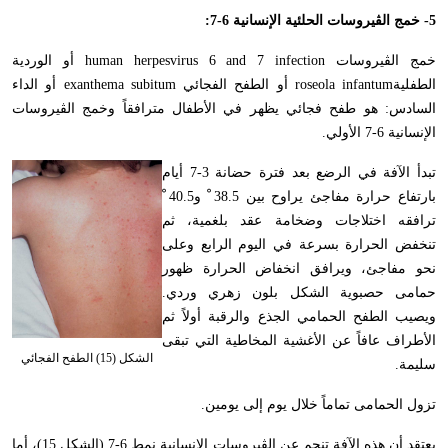
5- خمج الڤيروسات الحلئية الإنسانية 6-7:
خمج الڤيروسات
human herpesvirus 6 and 7 infection
أو الوردية
الطفلية
roseola infantum
أو الطفح الفجائي
exanthema subitum
أو الداء
السادس: هو طفح فجائي يظهر في الأطفال مترافقاً وخمج الڤيروسات
الإنسانية 6-7 الأولي.
تبدأ الآفة في الرضع بعد فترة حضانة 3-7 أيام
بارتفاع حرارة مفاجئ يراوح بين 38.5 ْ و40.5 ْ
ترافقه اختلاجات وضخامة عقد بلغمية، ثم
تنخفض الحرارة بسرعة في اليوم الرابع وعلى
نحو مفاجئ، ويرافق انخفاض الحرارة ظهور
حمامى حصبوية الشكل بلون زهري وردي.
ويصيب الطفح الحمامي الجذع والرقبة أولاً ثم
الأطراف عافاً عن الأغشية المخاطية التي تبقى
الشكل (15) الطفح الفجائي
سليمة.
تزول الحمامى تماماً خلال يوم إلى يومين.
يعتقد أن هذه الآفة تنجم عن الڤيروسات الإنسانية نمط 6-7 (الشكل 15)، أما