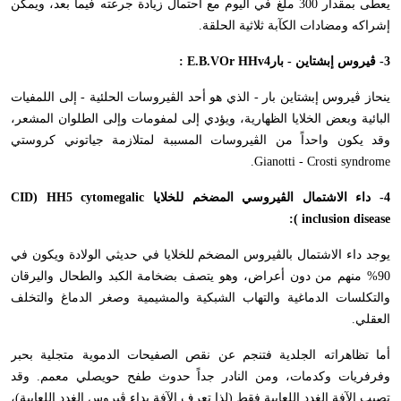
يعطى بمقدار 300 ملغ في اليوم مع احتمال زيادة جرعته فيما بعد، ويمكن
إشراكه ومضادات الكآبة ثلاثية الحلقة.
3- ڤيروس إبشتاين - بار
E.B.VOr HHv4
:
ينحاز ڤيروس إبشتاين بار - الذي هو أحد الڤيروسات الحلئية - إلى اللمفيات
البائية وبعض الخلايا الظهارية، ويؤدي إلى لمفومات وإلى الطلوان المشعر،
وقد يكون واحداً من الڤيروسات المسببة لمتلازمة جياتوني كروستي
.
Gianotti - Crosti syndrome
4- داء الاشتمال الڤيروسي المضخم للخلايا
CID) HH5 cytomegalic
):
inclusion disease
يوجد داء الاشتمال بالڤيروس المضخم للخلايا في حديثي الولادة ويكون في
90% منهم من دون أعراض، وهو يتصف بضخامة الكبد والطحال واليرقان
والتكلسات الدماغية والتهاب الشبكية والمشيمية وصغر الدماغ والتخلف
العقلي.
أما تظاهراته الجلدية فتنجم عن نقص الصفيحات الدموية متجلية بحبر
وفرفريات وكدمات، ومن النادر جداً حدوث طفح حويصلي معمم. وقد
تصيب الآفة الغدد اللعابية فقط (لذا تعرف الآفة بداء ڤيروس الغدد اللعابية)،