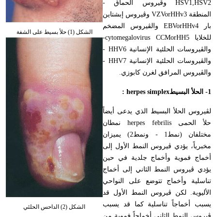
HSV1,HSV2
وڤيروس الحماق -
المنطقة
VZVorHHv3
وڤيروس إبشتاين
بار
EBVorHHv4
والڤيروس المضخم
الشكل (1) حلأ بسيط على الشفة
للخلايا
cytomegalovirus CCMorHH5
-
والڤيروسات الحلئية الإنسانية
HHV6
-
والڤيروسات الحلئية الإنسانية
HHV7
-
والڤيروس المرافق لغرن كابوزي.
1- الحلأ البسيط
herpes simplex
:
لڤيروس الحلأ البسيط الذي يدعى أيضاً
حلأ الحمى
herpes febrilis
نمطان
مختلفان (نمط1 - ونمط2) يميزان
مخبرياً، يؤدي ڤيروس النمط الأول إلى
أخماج فموية وأخماج جلدية في حين
يؤدي ڤيروس النمط الثاني إلى أخماج
تناسلية وأخماج تتوضع على النواحي
الأليوية. لكن ڤيروس النمط الأول قد
يسبب أخماجاً تناسلية كما قد يسبب
الشكل (2) الداحس الحلئي
ڤيروس النمط الثاني أخماجاً فموية من