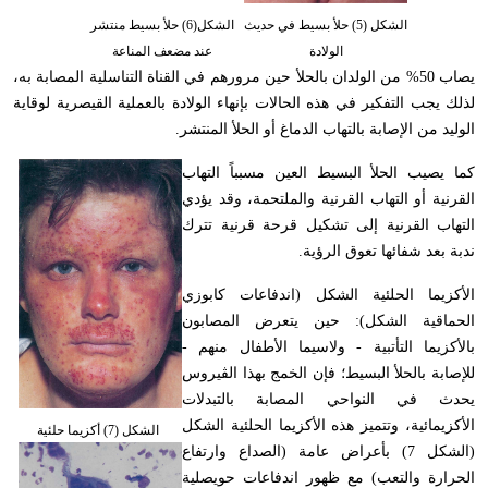
الشكل (5) حلأ بسيط في حديث
الشكل(6) حلأ بسيط منتشر
الولادة
عند مضعف المناعة
يصاب 50% من الولدان بالحلأ حين مرورهم في القناة التناسلية المصابة به،
لذلك يجب التفكير في هذه الحالات بإنهاء الولادة بالعملية القيصرية لوقاية
الوليد من الإصابة بالتهاب الدماغ أو الحلأ المنتشر.
كما يصيب الحلأ البسيط العين مسبباً التهاب
القرنية أو التهاب القرنية والملتحمة، وقد يؤدي
التهاب القرنية إلى تشكيل قرحة قرنية تترك
ندبة بعد شفائها تعوق الرؤية.
الأكزيما الحلئية الشكل (اندفاعات كابوزي
الحماقية الشكل): حين يتعرض المصابون
بالأكزيما التأتبية - ولاسيما الأطفال منهم -
للإصابة بالحلأ البسيط؛ فإن الخمج بهذا الڤيروس
يحدث في النواحي المصابة بالتبدلات
الأكزيمائية، وتتميز هذه الأكزيما الحلئية الشكل
الشكل (7) أكزيما حلئية
(الشكل 7) بأعراض عامة (الصداع وارتفاع
الحرارة والتعب) مع ظهور اندفاعات حويصلية