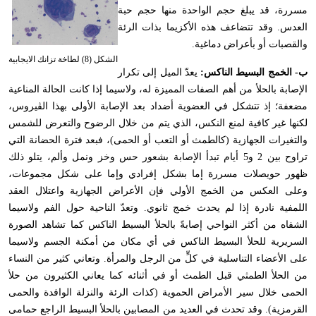
مسررة، قد يبلغ حجم الواحدة منها حجم حبة
العدس. وقد تتضاعف هذه الأكزيما بذات الرئة
والقصبات أو بأعراض دماغية.
الشكل (8) لطاخة تزانك الايجابية
ب- الخمج البسيط الناكس:
يعدّ الميل إلى تكرار
الإصابة بالحلأ من أهم الصفات المميزة له، ولاسيما إذا كانت الحالة المناعية
مضعفة؛ إذ تتشكل في العضوية أضداد بعد الإصابة الأولى بهذا الڤيروس،
لكنها غير كافية لمنع النكس، الذي يتم من خلال الرضوح والتعرض للشمس
والتغيرات الجهازية (كالطمث أو التعب أو الحمى)، فبعد فترة الحضانة التي
تراوح بين 2 و5 أيام تبدأ الإصابة بشعور حس وخز ونمل وألم، يتلو ذلك
ظهور حويصلات مسررة إما بشكل إفرادي وإما على شكل مجموعات،
وعلى العكس من الخمج الأولي فإن الأعراض الجهازية واعتلال العقد
اللمفية نادرة إذا لم يحدث خمج ثانوي. وتعدّ الناحية حول الفم ولاسيما
الشفاه من أكثر النواحي إصابةً بالحلأ البسيط الناكس كما تشاهد الصورة
السريرية للحلأ البسيط الناكس في أي مكان من أمكنة الجسم ولاسيما
على الأعضاء التناسلية في كلٍّ من الرجل والمرأة. وتعاني كثير من النساء
من الحلأ الطمثي قبل الطمث أو في أثنائه كما يعاني الكثيرون من حلأ
الحمى خلال سير الأمراض الحموية (كذات الرئة والنزلة الوافدة والحمى
القرمزية). وقد تحدث في العديد من المصابين بالحلأ البسيط الراجع حمامى