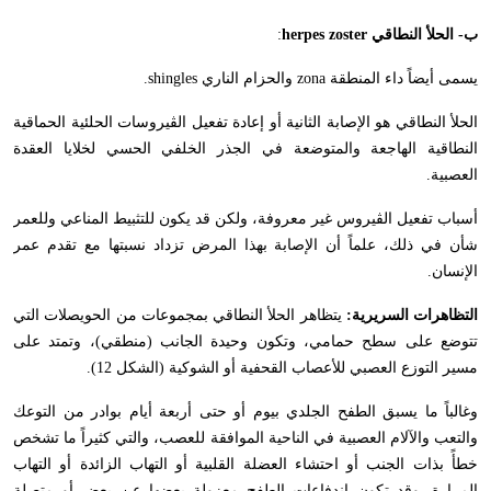
ب- الحلأ النطاقي
herpes zoster
:
يسمى أيضاً داء المنطقة
zona
والحزام الناري
shingles
.
الحلأ النطاقي هو الإصابة الثانية أو إعادة تفعيل الڤيروسات الحلئية الحماقية
النطاقية الهاجعة والمتوضعة في الجذر الخلفي الحسي لخلايا العقدة
العصبية.
أسباب تفعيل الڤيروس غير معروفة، ولكن قد يكون للتثبيط المناعي وللعمر
شأن في ذلك، علماً أن الإصابة بهذا المرض تزداد نسبتها مع تقدم عمر
الإنسان.
التظاهرات السريرية:
يتظاهر الحلأ النطاقي بمجموعات من الحويصلات التي
تتوضع على سطح حمامي، وتكون وحيدة الجانب (منطقي)، وتمتد على
مسير التوزع العصبي للأعصاب القحفية أو الشوكية (الشكل 12).
وغالباً ما يسبق الطفح الجلدي بيوم أو حتى أربعة أيام بوادر من التوعك
والتعب والآلام العصبية في الناحية الموافقة للعصب، والتي كثيراً ما تشخص
خطأً بذات الجنب أو احتشاء العضلة القلبية أو التهاب الزائدة أو التهاب
المرارة. وقد تكون اندفاعات الطفح معزولة بعضها عن بعض أو متصلة