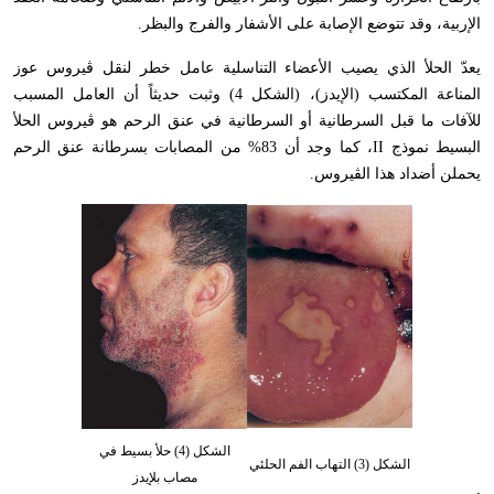
الإربية، وقد تتوضع الإصابة على الأشفار والفرج والبظر.
يعدّ الحلأ الذي يصيب الأعضاء التناسلية عامل خطر لنقل ڤيروس عوز
المناعة المكتسب (الإيدز)، (الشكل 4) وثبت حديثاً أن العامل المسبب
للآفات ما قبل السرطانية أو السرطانية في عنق الرحم هو ڤيروس الحلأ
البسيط نموذج
II
، كما وجد أن 83% من المصابات بسرطانة عنق الرحم
يحملن أضداد هذا الڤيروس.
الشكل (4) حلأ بسيط في
الشكل (3) التهاب الفم الحلئي
مصاب بلإيدز