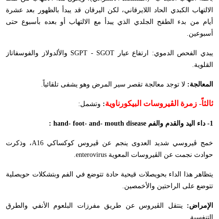
الالتهاب الكبدي الحاد اللايرقاني، لكن اليرقان قد يبدأ بالظهور بعد عشرة
أيام من بدء الطفح الجلدي الذي يبدأ مع الالتهاب أو بعده بأسبوع حتى
أسبوعين.
يبدي الفحص الدموي: ارتفاع عيار
SGPT - SGOT
والألدولاز والفوسفاتاز
القلوية.
المعالجة:
لا توجد معالجة تقصر سير المرض وهو يشفى تلقائياً.
ثالثاً-
زمرة الڤيروسات البيكورناوية
:
وتشمل:
1- داء اليد والقدم والفم
hand- foot- and- mouth disease
:
خمج ڤيروسي شديد العدوى ينجم عن ڤيروس كوكساكي
A16
، وذكرت
حوادث نجمت عن الڤيروسات المعوية
enterovirus
.
يتظاهر هذا الداء بحويصلات قيحية حادة تتوضع في الفم وبتشكلات حويصلية
تتوضع على الراحتين والأخمصين.
الإمراض:
ينتقل الڤيروس عن طريق مفرزات البلعوم الأنفي والطرق
التنفسية.