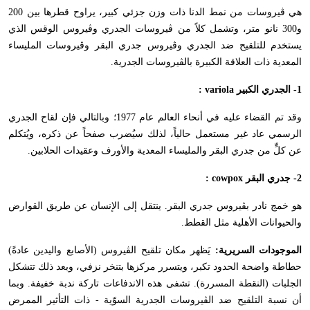
هي ڤيروسات من نمط الدنا ذات وزن جزئي كبير، يراوح قطرها بين 200
و300 نانو متر، وتشمل كلاً من ڤيروسات الجدري وڤيروس الوقس الذي
يستخدم للتلقيح ضد الجدري وڤيروس جدري البقر وڤيروسات المليساء
المعدية ذات العلاقة الكبيرة بالڤيروسات الجدرية.
1- الجدري الكبير
variola
:
وقد تم القضاء عليه في أنحاء العالم عام 1977؛ وبالتالي فإن لقاح الجدري
الرسمي عاد غير مستعمل حالياً، لذلك سيُضرب صفحاً عن ذكره، ويُتكلم
عن كلٍّ من جدري البقر والمليساء المعدية والأورف وعقيدات الحلابين.
2- جدري البقر
cowpox
:
هو خمج نادر بڤيروس جدري البقر. ينتقل إلى الإنسان عن طريق القوارض
والحيوانات الأهلية مثل القطط.
الموجودات السريرية:
يَظهر مكان تلقيح الڤيروس (الأصابع واليدين عادةً)
حطاطة واضحة الحدود تكبر، ويتسرر مركزها بتنخر نزفي، وبعد ذلك تتشكل
الجلبات (النقطة المسررة). تشفى هذه الاندفاعات تاركة ندبة خفيفة. وبما
أن نسبة التلقيح ضد الڤيروسات الجدرية السوّية - ذات التأثير الممرض