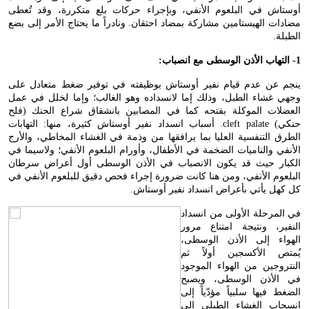
أوستاش في البلعوم الأنفي، وبإجراء حركات بلع متكررة، وقد تُعطى
مضادات الهيستامين مشاركة بمضاد احتقان. ونادراً ما يحتاج الأمر إلى بضع
الطبلة.
1- التهاب الأذن الوسطى مع انصباب:
ينجم عن عدم قيام نفير أوستاش بوظيفته في توفير ضغط متعادل على
وجهي غشاء الطبل، وذلك إما لانسداده وهو الغالب؛ وإما لخلل في عمل
العضلات الموكلة بفتحه كما في المصابين بانشقاق شراع الحنك (فلح
حنكي)
cleft palate
. أسباب انسداد نفير أوستاش كثيرة، منها: التهابات
الطرق التنفسية العليا بما يرافقها من وذمة في الغشاء المخاطي، والأرج
الأنفي والناميات الضخمة في الأطفال، وأورام البلعوم الأنفي؛ ولاسيما في
الكبار حيث قد يكون الانصباب في الأذن الوسطى أول أعراض سرطان
البلعوم الأنفي، ومن هنا كانت ضرورة إجراء فحص دقيق للبلعوم الأنفي في
كل كهل يأتي بأعراض انسداد نفير أوستاش.
في المرحلة الأولى من انسداد
النفير، ونتيجة امتناع مرور
الهواء إلى الأذن الوسطى،
يُمتص الأكسجين أولاً ثم
النتروجين من الهواء الموجود
في الأذن الوسطى، ويصبح
الضغط فيها سلبياً مؤدّياً إلى
انسحاب الغشاء الطبلي إلى