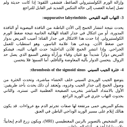
وإزالة الورم الكولستيرولي الضاغط، فتشفى اللقوة؛ إذا كانت حديثة ولم
تصل إصابة العصب إلى حالة التنكس الشديد غير القابل للتراجع.
3- التهاب التيه القيحي
:suppurative labyrinthitis
يحدث نتيجة انتشار الخمج إلى الأذن الباطنة من النافذة البيضوية أو النافذة
المدورة، أو من ائتكال في جدار القناة الهلالية الجانبية نتيجة ضغط الورم
الكولستيرولي. إذا حدث هذا الائتكال في جدار القناة؛ أصيب المريض بدوار
حين ضغط الأذن، ويدعى هذا علامة الناسور، وهو استطباب للعمل
الجراحي. وإذا انتشر الخمج للأذن الداخلية؛ حدث التهاب التيه، فيشكو
المريض دواراً شديداً مع غثيان وقياء ورأرأة ونقص السمع الذي يصل حد
الزوال. يتحسن الدوار بآلية المعاوضة والتأقلم، أما السمع؛ فلا يتحسن.
4- خثرة الجيب السيني
:thrombosis of the sigmoid sinus
يتوضع الجيب الوريدي السيني خلف الخشاء مباشرة، وتحدث الخثرة من
وصول الخمج إلى جدار الجيب وغزوه، ويُعتقد أن ذلك يحدث بأحد طريقين:
الأول بالامتداد المباشر بتخريب الصفيحة العظمية التي تستره، والثاني
بحدوث التهاب خثري في الوريد الراجع.
يشكو المريض حمى مرتفعة لها صفات تجرثم الدم مع عرواءات. قد يكون
هنالك إيلام على مسير الوريد الوداجي الباطن في العنق.
يتم التشخيص بالتصوير بالرنين المغنطيسي (
MRI
)، ويكون زرع الدم إيجابياً؛
ولاسيما إذا أخذ في أثناء العرواءات.