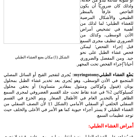
أو سوية سائلة تبدو من خلاله،
ولذلك كان ضروريّاً أن يكون
الفاحص عارفاً بالمنظر
الطبيعي والأشكال المرضية
للغشاء الطبلي؛ لما لذلك من
أهمية في تشخيص أمراض
الأذن الوسطى، وكذلك من
الضروري تنظيف مجرى السمع
قبل إجراء الفحص؛ ليمكن
فحص غشاء الطبل على نحو
الشكل (1) مكان بضع الغشاء الطبلي
جيد. ومن المفضل والضروري
أحيانا ًإجراء الفحص تحت المجهر.
بَضْع الغشاء الطبلي
myringotomy
:
يُجرى لتفجير القيح أو السائل المصلي
المتجمع في الأذن الوسطى، وهو يُجرى بعد تخدير غشاء الطبل بمحلول
بونان (فينول وكوكائين ومنتول بمقادير متساوية) أو بحقن محلول
كسيلوكائين 2% في عدة نقاط تحت جلد القسم الغضروفي لمجرى السمع
الظاهر أو بالتخدير العام في الأطفال الصغار. ويتم الخزع في القسم
السفلي الخلفي أو السفلي الأمامي (الشكل 1)؛ لأن النصف السفلي من
الغشاء الطبلي لا يستر أجزاء حيوية كما هو الأمر في الأعلى والخلف حيث
توجد عظيمات السمع.
أمراض الغشاء الطبلي
:
قد يُشاهد على الغشاء الطبلي ندبة انثقاب سابق، وهي عادة رقيقة لا تحوي