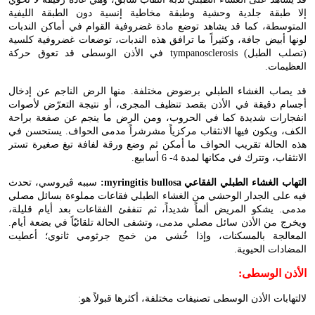
إلا طبقة جلدية وحشية وطبقة مخاطية إنسية دون الطبقة الليفية
المتوسطة، كما قد يشاهد توضع مادة غضروفية القوام في أماكن الندبات
لونها أبيض جافة، وكثيراً ما ترافق هذه الندبات، توضعات غضروفية كلسية
(تصلب الطبل)
tympanosclerosis
في الأذن الوسطى قد تعوق حركة
العظيمات.
قد يصاب الغشاء الطبلي برضوض مختلفة. منها الرض الناجم عن إدخال
أجسام دقيقة في الأذن بقصد تنظيف المجرى، أو نتيجة التعرّض لأصوات
انفجارات شديدة كما في الحروب، ومن الرض ما ينجم عن صفعة براحة
الكف، ويكون فيها الانثقاب مركزياً مشرشراً مدمى الحواف. يستحسن في
هذه الحالة تقريب الحواف ما أمكن ثم وضع ورقة لفافة تبغ صغيرة تستر
الانثقاب، وتترك في مكانها لمدة 4- 6 أسابيع.
التهاب الغشاء الطبلي الفقاعي
:myringitis bullosa
سببه ڤيروسي، تحدث
فيه على الجدار الوحشي من الغشاء الطبلي فقاعات مملوءة بسائل مصلي
مدمى. يشكو المريض ألماً شديداً، ثم تنفقئ الفقاعات بعد أيام قليلة،
ويخرج من الأذن سائل مصلي مدمى، وتشفى الحالة تلقائيّاً في بضعة أيام.
المعالجة بالمسكنات، وإذا خُشي من خمج جرثومي ثانوي؛ أعطيت
المضادات الحيوية.
الأذن الوسطى
:
لالتهابات الأذن الوسطى تصنيفات مختلفة، أكثرها قبولاً هو: