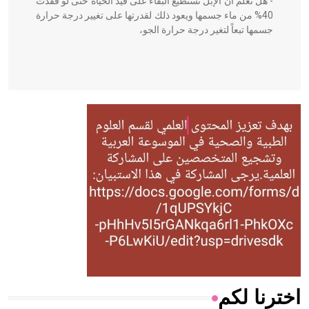
- هل تعلم أن الإبل تستطيع البقاء على قيد الحياة حتى لو فقدت
40% من ماء جسمها ويعود ذلك لقدرتها على تغيير درجة حرارة
جسمها تبعاً لتغير درجة حرارة الجو،
- هل تعلم أن أبقراط كتب في الطب أربعة مؤلفات هي:
الحكم، الأدلة، تنظيم التغذية، ورسالته في جروح الرأس. ويعود
له الفضل بأنه حرر الطب من الدين والفلسفة.
- هل تعلم أن المرجان إفراز حيواني يتكون في البحر ويتركب
من مادة كربونات الكلسيوم، وهو أحمر أو شديد الحمرة وهو
أجود أنواعه، ويمتاز بكبر الحجم ويسمى الش
اخترنا لكم