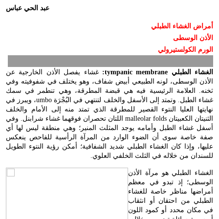
عبد الحي عباس
أمراض الغشاء الطبلي
الأذن الوسطى
الورم الكولستيرولي
الغشاء الطبلي
:tympanic membrane
غشاء يفصل الأذن الخارجية عن
الأذن الوسطى، لونه الطبيعي أبيض شفاف، وهو يختلف في شفوفيته وفي
ثخنه. العلامة الرئيسية فيه هي قبضة المطرقة، وهي تنطمر في سمك
غشاء الطبل. وتمتد إلى الأسفل والخلف لتنتهي في البُجْرَة
umbo
، ويبرز في
نهايتها العليا النتوء القصير للمطرقة الذي تمتد منه إلى الأمام والخلف
الثنيتان الكعبيتان
malleolar folds
اللتان تحصران فوقهما غشاء شرابنل. وفي
أسفل غشاء الطبل وأمامه يوجد المثلث المنير؛ وهي منطقة ليس لها أي
صفة خاصة سوى أن الضوء الوارد من المرآة الرأسية للفاحص ينعكس
عليها، وإذا كان الغشاء الطبلي شديد الشفافية؛ أمكن رؤية النتوء الطويل
للسندان من خلاله في الثلث الخلفي العلوي.
الغشاء الطبلي هو مرآة الأذن
الوسطى؛ إذ تبدو في معظم
أمراضها مناظر خاصة للغشاء
الطبلي من احتقان أو انثقاب
في مكان محدد أو كمود اللون