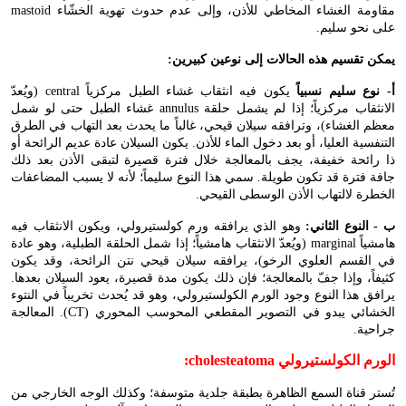
مقاومة الغشاء المخاطي للأذن، وإلى عدم حدوث تهوية الخشّاء
mastoid
على نحو سليم.
يمكن تقسيم هذه الحالات إلى نوعين كبيرين:
أ- نوع سليم نسبياً
يكون فيه انثقاب غشاء الطبل مركزياً
central
(ويُعدّ
الانثقاب مركزياً؛ إذا لم يشمل حلقة
annulus
غشاء الطبل حتى لو شمل
معظم الغشاء)، وترافقه سيلان قيحي، غالباً ما يحدث بعد التهاب في الطرق
التنفسية العليا، أو بعد دخول الماء للأذن. يكون السيلان عادة عديم الرائحة أو
ذا رائحة خفيفة، يجف بالمعالجة خلال فترة قصيرة لتبقى الأذن بعد ذلك
جافة فترة قد تكون طويلة. سمي هذا النوع سليماً؛ لأنه لا يسبب المضاعفات
الخطرة لالتهاب الأذن الوسطى القيحي.
ب - النوع الثاني:
وهو الذي يرافقه ورم كولستيرولي، ويكون الانثقاب فيه
هامشياً
marginal
(ويُعدّ الانثقاب هامشياً؛ إذا شمل الحلقة الطبلية، وهو عادة
في القسم العلوي الرخو)، يرافقه سيلان قيحي نتن الرائحة، وقد يكون
كثيفاً، وإذا جفّ بالمعالجة؛ فإن ذلك يكون مدة قصيرة، يعود السيلان بعدها.
يرافق هذا النوع وجود الورم الكولستيرولي، وهو قد يُحدث تخريباً في النتوء
الخشائي يبدو في التصوير المقطعي المحوسب المحوري (
CT
). المعالجة
جراحية.
الورم الكولستيرولي
:cholesteatoma
تُستر قناة السمع الظاهرة بطبقة جلدية متوسفة؛ وكذلك الوجه الخارجي من