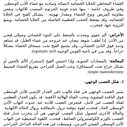
الغشاء المخاطي للخلايا الخشائية لاتصاله وتماديه مع غشاء الأذن الوسطى.
وفي ظروف خاصة - منها شدة فومة الجرثوم المسبب للالتهاب ونقص
مقاومة المريض ونوع الخشاء ومقدار تهويته - يتشكل القيح في الخلايا
الخشائية، وقد يضغط الحجب العظمية الفاصلة بين الخلايا الخشائية، ويمنع
التروية عنها، فتتخرب.
الأعراض:
ألم عفوي ومحدث بالضغط على النتوء الخشائي وسيلان قيحي
من الأذن، إذا نُظف؛ شوهد نبضان عند خروجه من غشاء الطبل، قد تشاهد
وذمة فوق الناتئ الخشائي، وقد يجتمع القيح تحت سمحاق الخشاء مشكلاً
خراجاً، وقد يبرز في ناحية القوس الوجنية
zygomatic arch
.
المعالجة:
بالمضادات الحيوية، وإذا احتبس القيح (استمرار الألم بالجس أو
تشكل خراج تحت السمحاق)؛ وجب العمل الجراحي بتفريغ الخشاء البسيط
.
simple mastoidectomy
2- شلل العصب الوجهي:
يسير العصب الوجهي في قناة فالوب على الجدار الإنسي للأذن الوسطى
فوق النافذة البيضوية وتحت القناة الهلالية الأفقية. قد يكون الجدار العظمي
لقناة العصب غير كامل، فيتعرض العصب للأذية عند حدوث التهاب الأذن
الوسطى الحاد، فتحدث لقوة مؤقتة تزول بالمعالجة بزوال الحالة الالتهابية.
والحالة الأخرى لحصول شلل العصب الوجهي هي أن يتخرب جدار قناة
العصب بالورم الكولستيرولي الضاغط، فتحدث اللقوة المحيطية في التهاب
الأذن الوسطى القيحي المزمن، ويستطب في هذه الحالة التداخل الجراحي