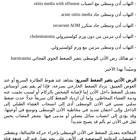
-
التهاب أذن وسطى مع انصباب
otitis media with effusion
.
-
التهاب أذن وسطى حاد
acute otitis media
.
-
التهاب أذن وسطى حاد متكرر
recurrent AOM
.
-
التهاب أذن مزمن من دون ورم كولستيرولي
cholesteatoma
.
-
التهاب أذن وسطى مزمن مع ورم كولستيرولي.
-
ثم هنالك رض الأذن الوسطى بتغير الضغط الجوي الفجائي
barotrauma
.
وسيُبدأ بهذا الأخير:
الرض الأذني بتغير الضغط السريع:
يشاهد عند هبوط الطائرة السريع أو عند
الغوص العميق: يزداد الضغط الخارجي بسرعة، فإذا لم يقم نفير أوستاش
بتعديل الضغط داخل الأذن إما لإصابة الشخص بالزكام أو لسبب نجمت عنه
وذمة الغشاء المخاطي، وإما أن ازدياد الضغط كان سريعاً جداً؛ حدث ضغط
سلبي نسبي في الأذن الوسطى أدى إلى انسحاب الغشاء الطبلي إلى
الداخل وإلى احتقان شديد في مخاطية الأذن الوسطى وتوسع في أوعيتها،
وقد يؤدي إلى انصباب سائل مصلي أو مدمى فيها. يشعر المصاب بحس
ثقل في الأذن ثم بألم قد يصبح شديداً.
المعالجة بتعديل الضغط في الأذن الوسطى بإجراء حركة فالسالفا، وبتقطير
المقبضات الوعائية الموضعية في الأنف على نحو تصل فيه إلى فوهة قناة