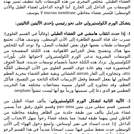
الغشاء الطبلي. يتخلص المجرى من هذه التوسفات بآلية تنظيف تسير بهذه
التوسفات من الداخل إلى الخارج. أما الوجه الداخلي لغشاء الطبل والأذن
الوسطى؛ فيُستر بغشاء مخاطي
mucous membrane
لا يتوسف.
يتشكل الورم الكولستيرولي على نحو رئيسي بإحدى الآليتين التاليتين:
1- إذا حدث انثقاب هامشي في الغشاء الطبلي
(وغالباً في القسم العلوي)؛
تسرب جلد قناة السمع الظاهرة إلى الأذن الوسطى، وتوسف هناك، تجتمع
التوسفات طبقات بعضها فوق بعض كطبقات البصل، ولا توجد آلية للتخلص
منها هناك وتتفسخ بفعل الجراثيم اللاهوائية. هذه الكتلة المتفسخة من
التوسفات البشروية تدعى الورم الكولستيرولي لاحتوائها على بلّورات
الكولستيرول. تزداد هذه الكتلة حجماً بانضمام توسفات جديدة، فتملأ الجوف
المحصورة فيه، وهو عادة جوف القسم العلوي من الأذن الوسطى العُلِّيّة
attic
، وتتجاوزه إلى الغار
antrum
الخشائي وبقية عظم الخشاء مخربة العظم
المجاور لها بفعل الضغط وفعل الإنزيمات الحالة الناتجة من التفسخ، فتأكل
العظم، وقد تتجاوزه إلى الجوار مسببة مضاعفات مختلفة. هذا التخريب
العظمي هو الذي دعا إلى تسميتها ورماً مع أنها ليست تنشؤاً
neoplasm
.
2- الآلية الثانية لتشكل الورم الكولستيرولي:
يتألف غشاء الطبل من
قسمين: قسم سفلي مرن متين
pars tensa
وقسم علوي رقيق جداً يسمى
غشاء شرابنل يتألف من طبقة جلدية من الظاهر وطبقة مخاطية من
الباطن ليس بينهما طبقة ليفية؛ مما يجعله غشاءً رخواً سهل الانجذاب إلى
الداخل. إذا حدث انسداد في نفير أوستاش، وامتنع دخول الهواء إلى الأذن
الوسطى حدث ضغط سلبي فيها؛ سبب انسحاباً شديداً في هذا القسم الرخو