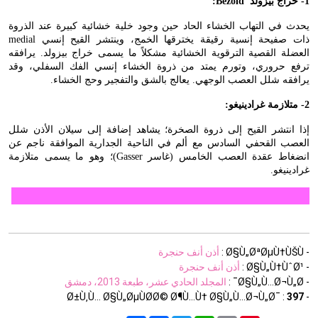
1- خراج بيزولد
:Bezold
يحدث في التهاب الخشاء الحاد حين وجود خلية خشائية كبيرة عند الذروة
ذات صفيحة إنسية رقيقة يخترقها الخمج، وينتشر القيح إنسي
medial
العضلة القصية الترقوية الخشائية مشكلاً ما يسمى خراج بيزولد. يرافقه
ترفع حروري، وتورم يمتد من ذروة الخشاء إنسي الفك السفلي، وقد
يرافقه شلل العصب الوجهي. يعالج بالشق والتفجير وحج الخشاء.
2- متلازمة غرادينيغو:
إذا انتشر القيح إلى ذروة الصخرة؛ يشاهد إضافة إلى سيلان الأذن شلل
العصب القحفي السادس مع ألم في الناحية الجدارية الموافقة ناجم عن
انضغاط عقدة العصب الخامس (غاسر
Gasser
)؛ وهو ما يسمى متلازمة
غرادينيغو.
- Ø§Ù„ØªØµÙ†ÙŠÙ :
أذن أنف حنجرة
- Ø§Ù„Ù†ÙˆØ¹ :
أذن أنف حنجرة
- Ø§Ù„Ù…Ø¬Ù„Ø¯ :
المجلد الحادي عشر، طبعة 2013، دمشق
397
- Ø±Ù‚Ù… Ø§Ù„ØµÙØ­Ø© Ø¶Ù…Ù† Ø§Ù„Ù…Ø¬Ù„Ø¯ :