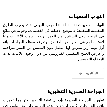
هل تعلم أن الأبسيد كلمة فرنسية اللفظ تم اعتمادها مصطلحاً
أثرياً يستخدم في العمارة عموماً وفي العمارة الدينية الخاصة
بالكنائس خصوصاً، وفي الإنكليزية أب
التهاب القصيبات
التهاب القصيبات bronchiolitis مرض التهابي حاد، يصيب الطرق
التنفسية السفلية؛ إذ تتوضع الإصابة في القصيبات، وهو مرض شائع
في الرضع دون السنتين من العمر، ويعد السبب الأكثر شيوعاً
- هل تعلم أن أبجر Abgar اسم معروف جيداً يعود إلى عدد من
الملوك الذين حكموا مدينة إديسا (الرها) من أبجر الأول وحتى
لاستشفائهم في العديد من المناطق. وتعرفه معظم الدراسات بأنه
التاسع، وهم ينتسبون إلى أسرة أوسروين
أول نوبة أزيز يتعرض لها الطفل دون السنتين من العمر مترافقة
وأعراض الخمج التنفسي الڤيروسي من دون وجود علامات لذات
الرئة أو التحسس.
- هل تعلم أن الأبجدية الكنعانية تتألف من /22/ علامة كتابية
اقرأ المزيد
sign تكتب منفصلة غير متصلة، وتعتمد المبدأ الأكوروفوني،
حيث تقتصر القيمة الصوتية للعلامة الك
الجراحة الصدرية التنظيرية
تطورت الجراحة الصدرية بإدخال تقنية التنظير أكثر مما تطورت
باقي الجراحات بكثير، إذ دخلت هذه التقنية على نحو واسع في