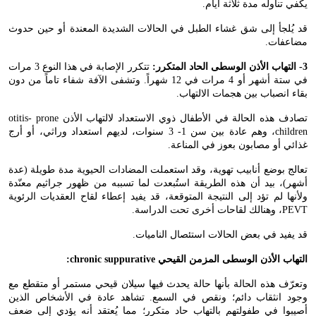
يكفي تناوله مدة ثلاثة أيام.
قد يُلجأ إلى شق غشاء الطبل في الحالات الشديدة المعندة أو حين حدوث
مضاعفات.
3- التهاب الأذن الوسطى الحاد المتكرر:
تتكرر الإصابة في هذا النوع 3 مرات
في ستة أشهر أو 4 مرات في 12 شهراً. وتشفى الآفة شفاء تاماً من دون
بقاء انصباب بين هجمات الالتهاب.
تصادف هذه الحالة في الأطفال ذوي الاستعداد لالتهاب الأذن
otitis- prone
children
، وهم عادة بين سن 1- 3 سنوات، لديهم استعداد وراثي، أو أرج
غذائي أو مصابون بعوز في المناعة.
تعالج بوضع أنابيب تهوية، وقد استعملت المضادات الحيوية مدة طويلة (عدة
أشهر)، بيد أن هذه الطريقة استُبعدت لما تسببه من ظهور جراثيم معنّدة
ولأنها لم تؤد إلى النتيجة المتوقعة، قد يفيد إعطاء لقاح العقديات الرئوية
PEVT
، وهنالك لقاحات أخرى تحت الدراسة.
قد يفيد في بعض الحالات استئصال الناميات.
التهاب الأذن الوسطى المزمن القيحي
:chronic suppurative
وتعرّف هذه الحالة بأنها حالة يحدث فيها سيلان قيحي مستمر أو متقطع مع
وجود انثقاب دائم؛ ونقص في السمع. تشاهد عادة في الأشخاص الذين
أصيبوا في طفولتهم بالتهاب حاد متكرر؛ مما يُعتقد أنه يؤدي إلى ضعف