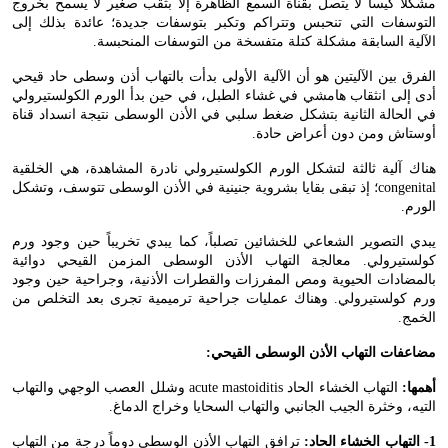
مشكلاً كيساً لا يتصل بقناة السمع الظاهرة إلا بثقب صغير لا يسمح بخروج
التوسفات التي تنحبس وتتراكم وتكبر بتوسفات جديدة؛ عائدة بذلك إلى
الآلية السابقة مشكلة كتلة متفسخة من التوسفات المنحبسة.
الفرق بين الآليتين هو أن الآلية الأولى بدأت بالتهاب أذن وسطى حاد قيحي
أدى إلى انثقاب هامشي في غشاء الطبل، في حين بدأ الورم الكولستيرولي
في الحالة الثانية بتشكل ضغط سلبي في الأذن الوسطى نتيجة انسداد قناة
أوستاش ومن دون أعراض حادة.
هناك آلية ثالثة لتشكل الورم الكولستيرولي نادرة المشاهدة، هي الخلقية
congenital
؛ إذ تبقى بقايا بشروية جنينية في الأذن الوسطى تتوسف، وتشكل
الورم.
يبدي التصوير الشعاعي للخشائين تصلباً، كما يبدي تخريباً حين وجود ورم
كولستيرولي. معالجة التهاب الأذن الوسطى المزمن القيحي دوائية
بالمضادات الحيوية ومص المفرزات والقطرات الأذنية، وجراحية حين وجود
ورم كولستيرولي. وهناك عمليات جراحية ترميمية تجرى بعد التخلص من
الخمج.
مضاعفات التهاب الأذن الوسطى القيحي:
أهمها:
التهاب الخشاء الحاد
acute mastoiditis
وشلل العصب الوجهي والتهاب
التيه، وخثرة الجيب الجانبي والتهاب السحايا وخراج الدماغ.
1- التهاب الخشاء الحاد:
ترافق التهاب الأذن الوسطى دوماً درجة من التهاب