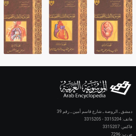
دمشق ـ الروضة ـ شارع قاسم أمين ـ رقم 39
هاتف: 3315204 - 3315205
فاكس: 3315207
ص.ب: 7296