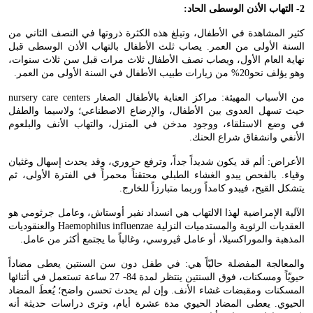
2- التهاب الأذن الوسطى الحاد:
كثير المشاهدة في الأطفال، وتبلغ هذه الكثرة ذروتها في النصف الثاني من
السنة الأولى من العمر. يصاب ثلث الأطفال بالتهاب الأذن الوسطى قبل
نهاية العام الأول، ويصاب نصف الأطفال ثلاث مرات قبل سن ثلاث سنوات،
وهو يؤلف نحو20% من زيارات طبيب الأطفال في السنة الأولى من العمر.
من الأسباب المهيئة: مراكز العناية بالأطفال الصغار
nursery care centers
حيث تسهل العدوى بين الأطفال، والإرضاع الاصطناعي؛ ولاسيما والطفل
في وضع الاستلقاء، ووجود مدخن في المنزل، والتهاب الأنف والبلعوم
الأنفي وانشقاق شراع الحنك.
الأعراض: ألم قد يكون شديداً جداً، وترفع حروري، وقد يحدث إسهال وغثيان
وقياء. بالفحص يبدو الغشاء الطبلي محتقناً محمراً في الفترة الأولى، ثم
يتشكل القيح، فيبدو كامداً وربما متبارزاً للخارج.
الآلية الإمراضية لهذا الالتهاب هي انسداد نفير أوستاش، وعامل جرثومي هو
العقديات الرئوية والمستدميات النزلية
Haemophilus influenzae
والعنقوديات
المذهبة والموراكسيلا، أو عامل ڤيروسي، وغالباً ما يجتمع أكثر من عامل.
والمعالجة المفضلة حاليّاً هي: في طفل دون سن السنتين يعطى مضاداً
حيويّاً ومسكنات، فوق السنتين ينتظر لمدة 84- 27 ساعة تستعمل في أثنائها
المسكنات ومقبضات غشاء الأنف. وإن لم يحدث تحسن واضح؛ يُعطَ المضاد
الحيوي. يعطى المضاد الحيوي مدة عشرة أيام، وترى دراسات حديثة أنه