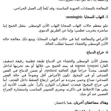
المعالجة بالمضادات الحيوية المناسبة، وقد يُلجأ إلى العمل الجراحي.
5- التهاب السحايا
:meningitis
تتلو معظم حالات التهاب السحايا التهاب الأذن الوسطى. ينتقل الخمج إما
مباشرة بتخريب عظمي؛ وإما عن الطريق الدموي.
الأعراض والمعالجة كما في حالات التهاب السحايا، ويتبع ذلك معالجة حالة
الأذن الوسطى والخشاء حسبما تتطلب الحالة.
6- خراج الدماغ:
يفصل الأذن الوسطى والخشاء عن الدماغ طبقة عظمية رقيقة (سقيف
الغار)
tegmen tympani
قد يمتد الخمج من خلالها أو بعد تخريبها لداخل
القحف محدثاً خراجاً فوق الجافية
epidural
، أو ضمن الدماغ في الفص
الصدغي أو في المخيخ. تكون الأعراض أقل وضوحاً في حالة الفص
الصدغي؛ صداع وحمى مترددة ثم أعراض ارتفاع الضغط داخل القحف. أما
في خراج المخيخ؛ فيحدث اضطراب التوازن باكراً. على طبيب الأذنية أن
يبقي هذا الاختلاط في ذاكرته ويجري التصوير المناسب واستشارة الجراح
العصبي عند أي شك.
وهناك مضاعفتان أخريان
، هما باختصار: