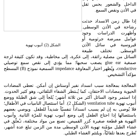
الداخل والشعور بحس ثقل
في الأذن ونقص السمع.
إذا طال زمن الانسداد حدثت
رشاحة في الأذن الوسطى.
وأظهرت الدراسات وجود
عوامل ممرضة جرثومية أو
ڤيروسية في سائل الأذن
الشكل (2): أنبوب تهوية
الوسطى. تختلف طبيعة
السائل من مصلية رائقة، إلى عكرة، إلى مخاطية، وقد تكون كثيفة لزجة
صمغية
glue ear
يصعب سحبها؛ مما يؤدي إلى نقص سمع توصيلي
conductive
، ويُظهر اختبار المعاوقة
impedance
السمعية نموذج (
B
) المسطح
مؤكداً التشخيص.
المعالجة بمعالجة سبب انسداد نفير أوستاش إن أمكن. تعطى المضادات
الحيوية ومضادات الاحتقان، كما يُـنتظر الشفاء التلقائي، وهو كثير الحدوث.
إذا استمر وجود السائل أكثر من ثلاثة أشهر؛ يُلجأ إلى شق الطبلة ووضع
أنبوب تهوية
ventilation tube
(الشكل 2). أما استئصال الناميات في الأطفال؛
فلا يُوصى به إن لم يسبب انسداداً تنفسيّاً شديداً للطفل. ويوصي بعضهم
باستئصالها إذا احتاج الطفل إلى وضع أنبوب تهوية للمرّة الثانية. وأنبوب
التهوية هو قطعة صغيرة كزر القميص، تصنع من مواد مختلفة، تـُعلّق في
غشاء الطبل مؤمّنة تهوية الأذن الوسطى مدة من الزمن تبلغ عدة أشهر،
تُطرح بعدها تلقائيّاً، ويلتئم الغشاء الطبلي.