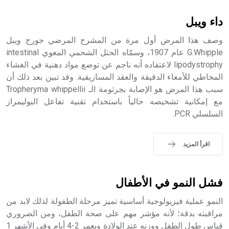
بالكنائس خصوصاً، وفي الإنكليزية أب
داء ويبل
وصف هذا المرض أول مرة من المشرح المرضي جورج ويبل
G.Whipple عام 1907، وسمّاه الحثل الشحمي المعوي intestinal
lipodystrophy لاعتقاده أنه ناجم عن توضع مواد دهنية في الغشاء
- هل تعلم أن أبجر Abgar اسم معروف جيداً يعود إلى عدد من
الملوك الذين حكموا مدينة إديسا (الرها) من أبجر الأول وحتى
المخاطي للأمعاء الدقيقة والعقد المساريقية. وقد تبين بعد ذلك أن
التاسع، وهم ينتسبون إلى أسرة أوسروين
سبب هذا المرض هو الإصابة بجرثومة الـ Tropheryma whippellii
مع إمكانية تشخيصه حالياً باستخدام تقنية تفاعل البوليمراز
السلسلي PCR.
- هل تعلم أن الأبجدية الكنعانية تتألف من /22/ علامة كتابية
اقرأ المزيد
sign تكتب منفصلة غير متصلة، وتعتمد المبدأ الأكوروفوني،
حيث تقتصر القيمة الصوتية للعلامة الك
فشل النمو في الأطفال
النمو عملية فيزيولوجية أساسية تميز مرحلة الطفولة لذلك لابد من
مراقبته بدقة؛ لأنه مؤشر مهم على صحة الطفل، ومن الضروري
قياس طول الطفل ووزنه عند الولادة وبعمر 2-4 أيام وفي الأشهر 1