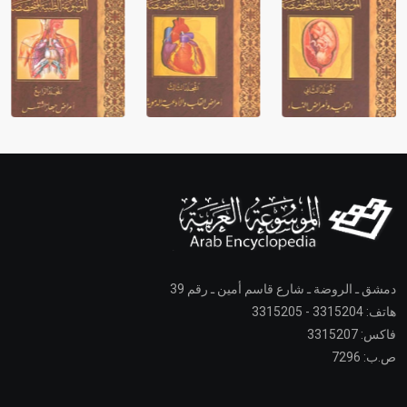
دمشق ـ الروضة ـ شارع قاسم أمين ـ رقم 39
هاتف: 3315204 - 3315205
فاكس: 3315207
ص.ب: 7296