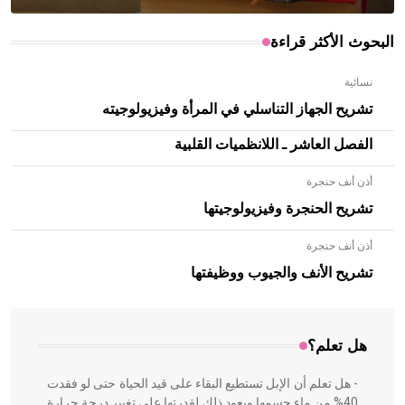
البحوث الأكثر قراءة
نسائية
تشريح الجهاز التناسلي في المرأة وفيزيولوجيته
الفصل العاشر ـ اللانظميات القلبية
أذن أنف حنجرة
تشريح الحنجرة وفيزيولوجيتها
أذن أنف حنجرة
- هل تعلم أن الأبلق نوع من الفنون الهندسية التي ارتبطت
بالعمارة الإسلامية في بلاد الشام ومصر خاصة، حيث يحرص
تشريح الأنف والجيوب ووظيفتها
المعمار على بناء مداميكه وخاصة في الواجهات
هل تعلم؟
- هل تعلم أن الإبل تستطيع البقاء على قيد الحياة حتى لو فقدت
40% من ماء جسمها ويعود ذلك لقدرتها على تغيير درجة حرارة