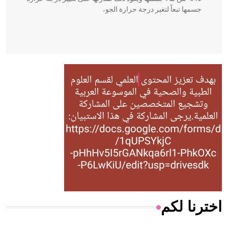
جسمها تبعاً لتغير درجة حرارة الجو،
- هل تعلم أن أبقراط كتب في الطب أربعة مؤلفات هي:
الحكم، الأدلة، تنظيم التغذية، ورسالته في جروح الرأس. ويعود
له الفضل بأنه حرر الطب من الدين والفلسفة.
- هل تعلم أن المرجان إفراز حيواني يتكون في البحر ويتركب
من مادة كربونات الكلسيوم، وهو أحمر أو شديد الحمرة وهو
أجود أنواعه، ويمتاز بكبر الحجم ويسمى الش
اخترنا لكم
هل تعلم أن الأبسيد كلمة فرنسية اللفظ تم اعتمادها مصطلحاً
أثرياً يستخدم في العمارة عموماً وفي العمارة الدينية الخاصة