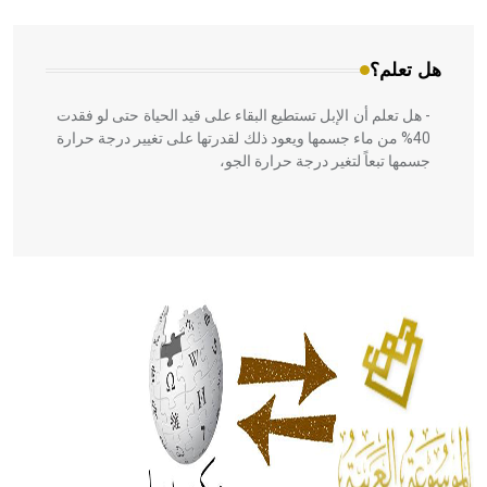
هل تعلم؟
- هل تعلم أن الإبل تستطيع البقاء على قيد الحياة حتى لو فقدت
40% من ماء جسمها ويعود ذلك لقدرتها على تغيير درجة حرارة
جسمها تبعاً لتغير درجة حرارة الجو،
- هل تعلم أن أبقراط كتب في الطب أربعة مؤلفات هي:
الحكم، الأدلة، تنظيم التغذية، ورسالته في جروح الرأس. ويعود
له الفضل بأنه حرر الطب من الدين والفلسفة.
- هل تعلم أن المرجان إفراز حيواني يتكون في البحر ويتركب
من مادة كربونات الكلسيوم، وهو أحمر أو شديد الحمرة وهو