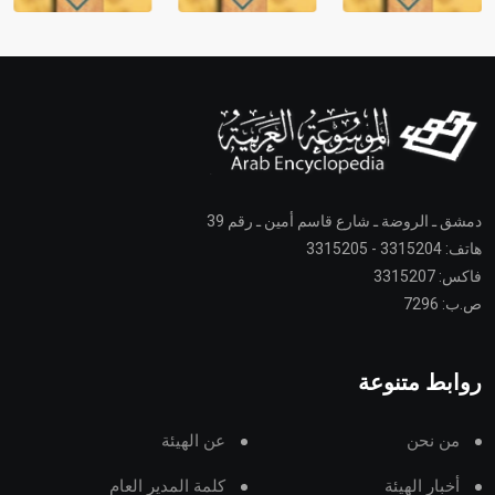
دمشق ـ الروضة ـ شارع قاسم أمين ـ رقم 39
هاتف: 3315204 - 3315205
فاكس: 3315207
ص.ب: 7296
روابط متنوعة
من نحن
عن الهيئة
أخبار الهيئة
كلمة المدير العام