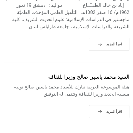
: إياد بن خالد الطبــّــاع مواليد : دمشق 19 تموز
1962م/ 16 صفر 1382هـ التأهيل العلمي المؤهلات العلميَّة
ماجستير في الدراسات الإسلامية: علوم الحديث الشريف، كلية
الشريعة والدراسات الإسلامية ، جامعة طرابلس لبنان...
اقرأ المزيد
السيد محمد ياسين صالح وزيرا للثقافة
هيئة الموسوعة العربية تبارك للأستاذ محمد ياسين صالح توليه
منصبه الجديد وزيرا للثقافة وتتنمى له التوفيق
اقرأ المزيد