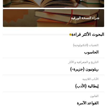
شراء النسخة الورقية
البحوث الأكثر قراءة
التقنيات (التكنولوجية)
الحاسوب
التاريخ و الجغرافية و الآثار
ريئونيون (جزيرة-)
الآداب اللاتينية
إيطالية (الأدب)
القانون
- هل تعلم أن الأبلق نوع من الفنون الهندسية التي ارتبطت
بالعمارة الإسلامية في بلاد الشام ومصر خاصة، حيث يحرص
القواعد الآمرة
المعمار على بناء مداميكه وخاصة في الواجهات