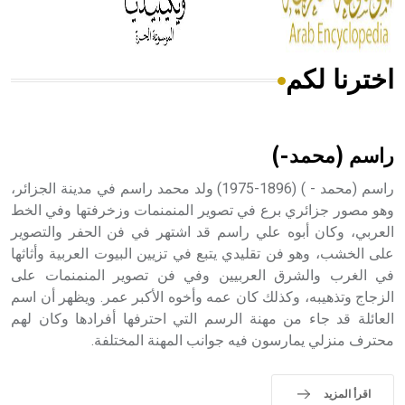
أجود أنواعه، ويمتاز بكبر الحجم ويسمى الش
اخترنا لكم
هل تعلم أن الأبسيد كلمة فرنسية اللفظ تم اعتمادها مصطلحاً
أثرياً يستخدم في العمارة عموماً وفي العمارة الدينية الخاصة
بالكنائس خصوصاً، وفي الإنكليزية أب
راسم (محمد-)
راسم (محمد - ) (1896-1975) ولد محمد راسم في مدينة الجزائر،
وهو مصور جزائري برع في تصوير المنمنمات وزخرفتها وفي الخط
العربي، وكان أبوه علي راسم قد اشتهر في فن الحفر والتصوير
- هل تعلم أن أبجر Abgar اسم معروف جيداً يعود إلى عدد من
الملوك الذين حكموا مدينة إديسا (الرها) من أبجر الأول وحتى
على الخشب، وهو فن تقليدي يتبع في تزيين البيوت العربية وأثاثها
التاسع، وهم ينتسبون إلى أسرة أوسروين
في الغرب والشرق العربيين وفي فن تصوير المنمنمات على
الزجاج وتذهيبه، وكذلك كان عمه وأخوه الأكبر عمر. ويظهر أن اسم
العائلة قد جاء من مهنة الرسم التي احترفها أفرادها وكان لهم
محترف منزلي يمارسون فيه جوانب المهنة المختلفة.
- هل تعلم أن الأبجدية الكنعانية تتألف من /22/ علامة كتابية
sign تكتب منفصلة غير متصلة، وتعتمد المبدأ الأكوروفوني،
اقرأ المزيد