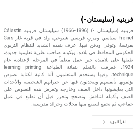
حيث تقتصر القيمة الصوتية للعلامة الك
فرينيه (سليستان-)
فرينيه (سيليستان -) (1896-1966) سيليستان فرينيه Célestin
Freinet سياسي ومربٍ فرنسي شيوعي، ولد في قرية غار Gars
بفرنسا، وتوفي ودفن فيها. عرف بنقده الشديد للنظام التربوي
الحكومي المحافظ في بلاده، وبكونه صاحب نظرية تعليمية جديدة،
طبقها على تلاميذه حين عمل معلماً في المرحلة الإعدادية عام
1924، فعرفت بالتعلم بتقانة الطباعة learning printing
technique، وفيها يستخدم المتعلمون آلة كاتبة لكتابة نصوص
يؤلفونها بأنفسهم ويتحدثون فيها عن خبراتهم الشخصية والأحداث
التي يعايشونها داخل الصف وخارجه وتعرض هذه النصوص على
الصف بأكمله لتناقش وتصحح وتحرر قبل أن تطبع في عمل
جماعي، ثم تجمع لتصنع منها مجلات وجرائد مدرسية.
اقرأ المزيد