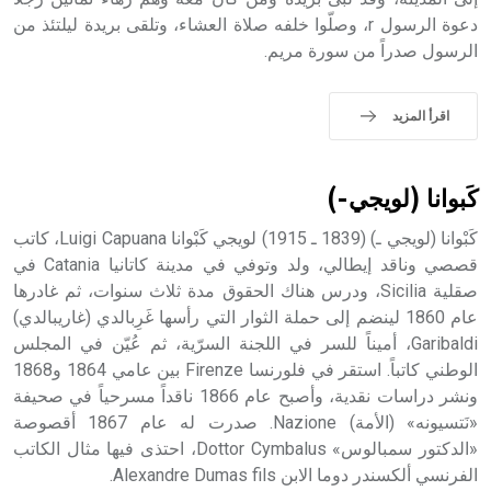
دعوة الرسول r، وصلّوا خلفه صلاة العشاء، وتلقى بريدة ليلتئذ من
الرسول صدراً من سورة مريم.
- هل تعلم أن الأبجدية الكنعانية تتألف من /22/ علامة كتابية
sign تكتب منفصلة غير متصلة، وتعتمد المبدأ الأكوروفوني،
اقرأ المزيد
حيث تقتصر القيمة الصوتية للعلامة الك
كَبوانا (لويجي-)
كَبْوانا (لويجي ـ) (1839 ـ 1915) لويجي كَبْوانا Luigi Capuana، كاتب
قصصي وناقد إيطالي، ولد وتوفي في مدينة كاتانيا Catania في
صقلية Sicilia، ودرس هناك الحقوق مدة ثلاث سنوات، ثم غادرها
عام 1860 لينضم إلى حملة الثوار التي رأسها غَرِبالدي (غاريبالدي)
Garibaldi، أميناً للسر في اللجنة السرّية، ثم عُيّن في المجلس
الوطني كاتباً. استقر في فلورنسا Firenze بين عامي 1864 و1868
ونشر دراسات نقدية، وأصبح عام 1866 ناقداً مسرحياً في صحيفة
«نَتسيونه» (الأمة) Nazione. صدرت له عام 1867 أقصوصة
«الدكتور سمبالوس» Dottor Cymbalus، احتذى فيها مثال الكاتب
الفرنسي ألكسندر دوما الابن Alexandre Dumas fils.