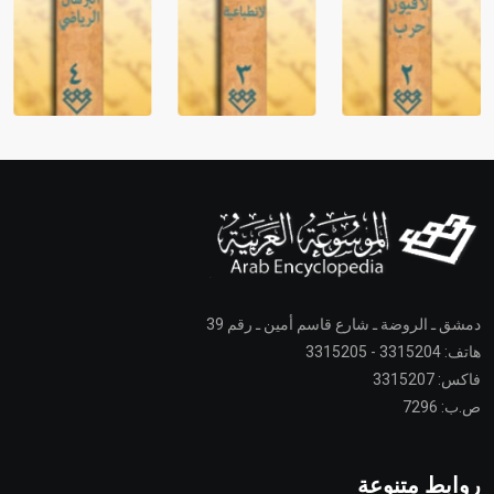
دمشق ـ الروضة ـ شارع قاسم أمين ـ رقم 39
هاتف: 3315204 - 3315205
فاكس: 3315207
ص.ب: 7296
روابط متنوعة