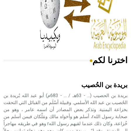
- هل تعلم أن المرجان إفراز حيواني يتكون في البحر ويتركب
من مادة كربونات الكلسيوم، وهو أحمر أو شديد الحمرة وهو
أجود أنواعه، ويمتاز بكبر الحجم ويسمى الش
اخترنا لكم
هل تعلم أن الأبسيد كلمة فرنسية اللفظ تم اعتمادها مصطلحاً
أثرياً يستخدم في العمارة عموماً وفي العمارة الدينية الخاصة
بالكنائس خصوصاً، وفي الإنكليزية أب
بريدة بن الحُصيب
بريدة بن الحصيب (... - 63هـ / ... - 683م) أبو عبد الله بُريدة بن
الحُصيب بن عبد الله الأسلمي. وقبيلة أسْلَم من القبائل التي التحقت
بخزاعة اليمنية. وتذكر بعض المصادر أن اسمه عامر ، وهو من
- هل تعلم أن أبجر Abgar اسم معروف جيداً يعود إلى عدد من
الملوك الذين حكموا مدينة إديسا (الرها) من أبجر الأول وحتى
صحابة رسول اللهr، أسلم هو وأخواه مالك ومَلْكان فيمن أسلم من
التاسع، وهم ينتسبون إلى أسرة أوسروين
خُزاعة، وكان ذلك عندما لقيهم رسول اللهr وهو في طريقه مهاجراً
إلى المدينة، وقد لبّى بريدة ومن كان معه وهم زهاء ثمانين رجلاً