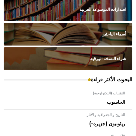
اصدارات الموسوعة العربية
أسماء الباحثين
شراء النسخة الورقية
البحوث الأكثر قراءة
التقنيات (التكنولوجية)
الحاسوب
التاريخ و الجغرافية و الآثار
ريئونيون (جزيرة-)