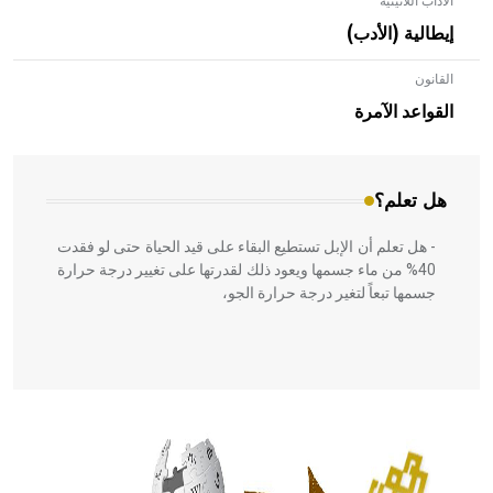
الآداب اللاتينية
إيطالية (الأدب)
القانون
- هل تعلم أن الأبلق نوع من الفنون الهندسية التي ارتبطت
بالعمارة الإسلامية في بلاد الشام ومصر خاصة، حيث يحرص
القواعد الآمرة
المعمار على بناء مداميكه وخاصة في الواجهات
هل تعلم؟
- هل تعلم أن الإبل تستطيع البقاء على قيد الحياة حتى لو فقدت
40% من ماء جسمها ويعود ذلك لقدرتها على تغيير درجة حرارة
جسمها تبعاً لتغير درجة حرارة الجو،
- هل تعلم أن أبقراط كتب في الطب أربعة مؤلفات هي:
الحكم، الأدلة، تنظيم التغذية، ورسالته في جروح الرأس. ويعود
له الفضل بأنه حرر الطب من الدين والفلسفة.