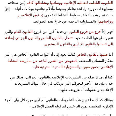
القانونية الناظمة للعملية الإعلامية ووسائلها ونشاطاتها كافة
(من صحافة
ومطبوعات دورية وإذاعة وتلفاز وسينما وأفلام وثائقية ووكالات أنباء… إلخ)
حيث تبين هذه القواعد ضوابط النشاط الإعلامي
(حقوق الإعلاميين
وواجباتهم)
والمسؤولية الناجمة عن خرق هذه الضوابط.
فهي إذاً
فرع من فروع القانون
، وتحديداً فرع من فروع
القانون العام
والتي
تتميز بطبيعتها الخاصة حيث
تتصل بالقانون الخاص والقانون الجزائي إضافة
إلى اتصالها بالقانون الإداري والقانون الدستوري.
أما
صلتها بالقانون الخاص
فذلك يعود إلى أن قواعد القانون الخاص هي التي
تحكم المسائل المتعلقة
بالتعويض عن الضرر الناجم عن ممارسة النشاط
الإعلامي بجميع صوره والمسؤولية المدنية المترتبة عليه
.
كما أن هناك صلة بين التشريعات الإعلامية والقانون الجزائي، وذلك من
خلال بيان هذا الأخير للجرائم التي ترتكب في حال انتهاك التشريعات
الإعلامية والعقوبات المفروضة عليها.
وهناك كذلك صلة بين هذه التشريعات والقانون الإداري من خلال بيان الجهة
الإدارية المختصة بمنح الترخيص لمزاولة العمل الإعلامي.