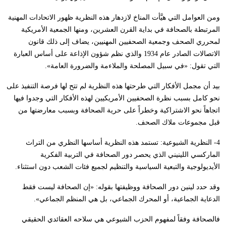
ومن العوامل التي هيَّأت المناخ لازدهار هذه النظرية ظهور الاتحادات المهنية
المرتبطة بالصحافة في بداية القرن العشرين، ومنها الجمعية الأمريكية
لمحرري الصحف وجمعية الصحفيين المهنيين، يضاف إلى ذلك قانون
الاتصالات الصادر عام 1934 والذي نظم شؤون الإذاعة على أساس العبارة
التي تقول: «في سبيل المصلحة والملاءمة والضرورة العامة».
بيد أن مجمل الأفكار التي طرحتها هذه النظرية لم تتح لها فرصة التنفيذ على
نحو كامل بسبب نظرة الصحفيين الأمريكيين لهذه الأفكار التي وجدوا فيها
اتجاهاً نحو الاشتراكية وخطراً على حرية الصحافة وبسبب معارضتها من
قبل مجموعات ملاك الصحف.
4- النظرية الشيوعية: تستمد هذه النظرية أساسها النظري من التراث
الماركسي اللينيني الذي يحصر دور الصحافة في التربية الفكرية
الأيديولوجية والتبعية السياسية والتنظيم لجميع فئات الشعب دون استثناء.
وقد حدد لينين دور الصحافة ووظيفتها بقوله: «إن الصحافة ليست فقط
الدعاية الجماعية، أو المحرك الجماعي، بل هي المنظم الجماعي».
فالصحافة وفقاً لمفهوم الحزب الشيوعي هي سلاحه العقائدي الحقيقي