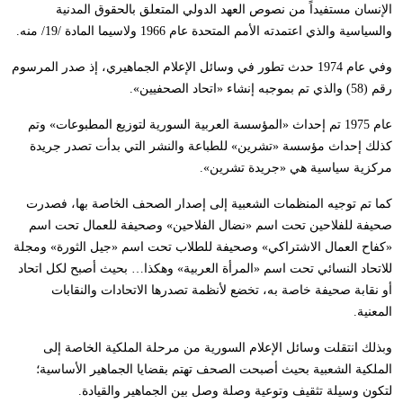
الإنسان مستفيداً من نصوص العهد الدولي المتعلق بالحقوق المدنية
والسياسية والذي اعتمدته الأمم المتحدة عام 1966 ولاسيما المادة /19/ منه.
وفي عام 1974 حدث تطور في وسائل الإعلام الجماهيري، إذ صدر المرسوم
رقم (58) والذي تم بموجبه إنشاء «اتحاد الصحفيين».
عام 1975 تم إحداث «المؤسسة العربية السورية لتوزيع المطبوعات» وتم
كذلك إحداث مؤسسة «تشرين» للطباعة والنشر التي بدأت تصدر جريدة
مركزية سياسية هي «جريدة تشرين».
كما تم توجيه المنظمات الشعبية إلى إصدار الصحف الخاصة بها، فصدرت
صحيفة للفلاحين تحت اسم «نضال الفلاحين» وصحيفة للعمال تحت اسم
«كفاح العمال الاشتراكي» وصحيفة للطلاب تحت اسم «جيل الثورة» ومجلة
للاتحاد النسائي تحت اسم «المرأة العربية» وهكذا… بحيث أصبح لكل اتحاد
أو نقابة صحيفة خاصة به، تخضع لأنظمة تصدرها الاتحادات والنقابات
المعنية.
وبذلك انتقلت وسائل الإعلام السورية من مرحلة الملكية الخاصة إلى
الملكية الشعبية بحيث أصبحت الصحف تهتم بقضايا الجماهير الأساسية؛
لتكون وسيلة تثقيف وتوعية وصلة وصل بين الجماهير والقيادة.