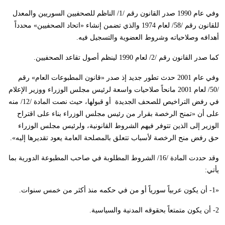
وفي عام 1990 صدر القانون رقم /1/ الناظم للصحفيين السوريين والمعدل
للقانون رقم /58/ لعام 1974 والذي تضمن إنشاء «اتحاد الصحفيين» محدداً
أهدافه وصلاحياته وشروط العضوية والتسجيل فيه.
كما صدر القانون رقم /2/ لعام 1990 لينظم أصول تقاعد الصحفيين.
وفي عام 2001 حدث تطور جديد إذ صدر «قانون المطبوعات العام» رقم
/50/ لعام 2001 مانحاً صلاحيات واسعة لرئيس مجلس الوزراء ووزير الإعلام
في رفض التراخيص للصحف الجديدة أو قبولها، حيث نصت المادة /12/ منه
على أن «تمنح الرخصة بقرار من رئيس مجلس الوزراء بناء على اقتراح
الوزير إلى الذين تتوفر فيهم الشروط القانونية، ولرئيس مجلس الوزراء
حق رفض منح الرخصة لأسباب تتعلق بالمصلحة العامة يعود تقديرها إليه».
وقد حددت المادة /16/ الشروط المطلوبة في صاحب المطبوعة الدورية بما
يأتي:
«1- أن يكون عربياً سورياً أو من في حكمه منذ أكثر من خمس سنوات.
2- أن يكون متمتعاً بحقوقه المدنية والسياسية.