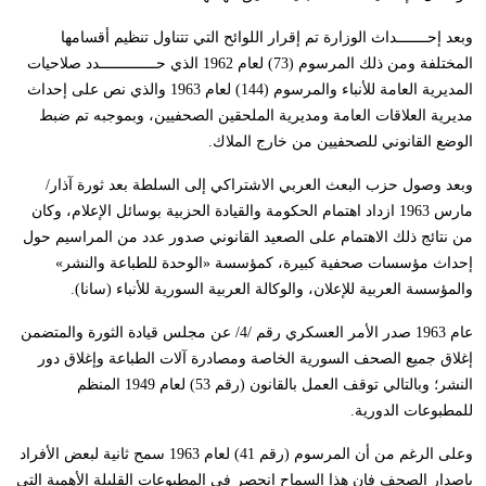
وبعد إحـــــــداث الوزارة تم إقرار اللوائح التي تتناول تنظيم أقسامها
المختلفة ومن ذلك المرسوم (73) لعام 1962 الذي حـــــــــــــدد صلاحيات
المديرية العامة للأنباء والمرسوم (144) لعام 1963 والذي نص على إحداث
مديرية العلاقات العامة ومديرية الملحقين الصحفيين، وبموجبه تم ضبط
الوضع القانوني للصحفيين من خارج الملاك.
وبعد وصول حزب البعث العربي الاشتراكي إلى السلطة بعد ثورة آذار/
مارس 1963 ازداد اهتمام الحكومة والقيادة الحزبية بوسائل الإعلام، وكان
من نتائج ذلك الاهتمام على الصعيد القانوني صدور عدد من المراسيم حول
إحداث مؤسسات صحفية كبيرة، كمؤسسة «الوحدة للطباعة والنشر»
والمؤسسة العربية للإعلان، والوكالة العربية السورية للأنباء (سانا).
عام 1963 صدر الأمر العسكري رقم /4/ عن مجلس قيادة الثورة والمتضمن
إغلاق جميع الصحف السورية الخاصة ومصادرة آلات الطباعة وإغلاق دور
النشر؛ وبالتالي توقف العمل بالقانون (رقم 53) لعام 1949 المنظم
للمطبوعات الدورية.
وعلى الرغم من أن المرسوم (رقم 41) لعام 1963 سمح ثانية لبعض الأفراد
بإصدار الصحف فإن هذا السماح انحصر في المطبوعات القليلة الأهمية التي