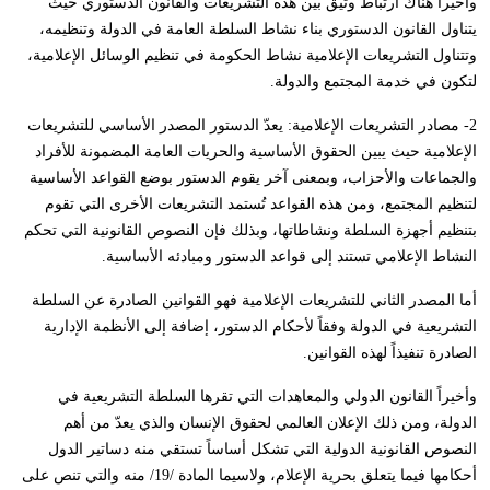
وأخيراً هناك ارتباط وثيق بين هذه التشريعات والقانون الدستوري حيث
يتناول القانون الدستوري بناء نشاط السلطة العامة في الدولة وتنظيمه،
وتتناول التشريعات الإعلامية نشاط الحكومة في تنظيم الوسائل الإعلامية،
لتكون في خدمة المجتمع والدولة.
2- مصادر التشريعات الإعلامية: يعدّ الدستور المصدر الأساسي للتشريعات
الإعلامية حيث يبين الحقوق الأساسية والحريات العامة المضمونة للأفراد
والجماعات والأحزاب، وبمعنى آخر يقوم الدستور بوضع القواعد الأساسية
لتنظيم المجتمع، ومن هذه القواعد تُستمد التشريعات الأخرى التي تقوم
بتنظيم أجهزة السلطة ونشاطاتها، وبذلك فإن النصوص القانونية التي تحكم
النشاط الإعلامي تستند إلى قواعد الدستور ومبادئه الأساسية.
أما المصدر الثاني للتشريعات الإعلامية فهو القوانين الصادرة عن السلطة
التشريعية في الدولة وفقاً لأحكام الدستور، إضافة إلى الأنظمة الإدارية
الصادرة تنفيذاً لهذه القوانين.
وأخيراً القانون الدولي والمعاهدات التي تقرها السلطة التشريعية في
الدولة، ومن ذلك الإعلان العالمي لحقوق الإنسان والذي يعدّ من أهم
النصوص القانونية الدولية التي تشكل أساساً تستقي منه دساتير الدول
أحكامها فيما يتعلق بحرية الإعلام، ولاسيما المادة /19/ منه والتي تنص على