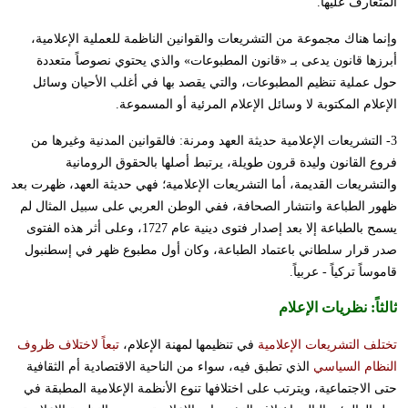
المتعارف عليها.
وإنما هناك مجموعة من التشريعات والقوانين الناظمة للعملية الإعلامية،
أبرزها قانون يدعى بـ «قانون المطبوعات» والذي يحتوي نصوصاً متعددة
حول عملية تنظيم المطبوعات، والتي يقصد بها في أغلب الأحيان وسائل
الإعلام المكتوبة لا وسائل الإعلام المرئية أو المسموعة.
3- التشريعات الإعلامية حديثة العهد ومرنة: فالقوانين المدنية وغيرها من
فروع القانون وليدة قرون طويلة، يرتبط أصلها بالحقوق الرومانية
والتشريعات القديمة، أما التشريعات الإعلامية؛ فهي حديثة العهد، ظهرت بعد
ظهور الطباعة وانتشار الصحافة، ففي الوطن العربي على سبيل المثال لم
يسمح بالطباعة إلا بعد إصدار فتوى دينية عام 1727، وعلى أثر هذه الفتوى
صدر قرار سلطاني باعتماد الطباعة، وكان أول مطبوع ظهر في إسطنبول
قاموساً تركياً - عربياً.
ثالثاً:
نظريات الإعلام
تختلف التشريعات الإعلامية
في تنظيمها لمهنة الإعلام،
تبعاً لاختلاف ظروف
النظام السياسي
الذي تطبق فيه، سواء من الناحية الاقتصادية أم الثقافية
حتى الاجتماعية، ويترتب على اختلافها تنوع الأنظمة الإعلامية المطبقة في