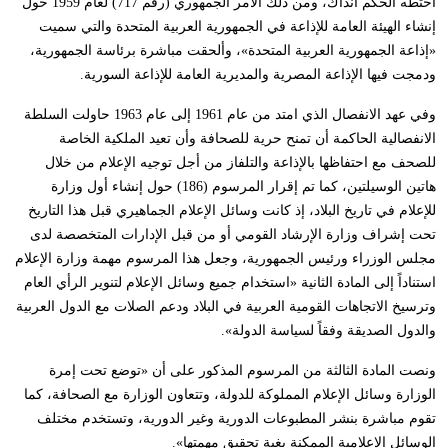
اختطه الحكم آنذاك، ومن ذلك الأمر الجمهوري (رقم 717) لعام 1959 حول
إنشاء الهيئة العامة للإذاعة في الجمهورية العربية المتحدة والتي سميت
«إذاعة الجمهورية العربية المتحدة»، وألحقت مباشرة برئاسة الجمهورية،
ودمجت فيها الإذاعة المصرية والمديرية العامة للإذاعة السورية.
وفي عهد الانفصال الذي امتد من عام 1961 إلى عام 1963 حاولت السلطة
الانفصالية الحاكمة أن تمنح حرية للصحافة وأن تعيد الملكية الخاصة
للصحف مع احتفاظها بالإذاعة والتلفاز من أجل توجيه الإعلام من خلال
هاتين الوسيلتين، كما تم إقرار المرسوم (186) حول إنشاء أول وزارة
للإعلام في تاريخ البلاد، إذ كانت وسائل الإعلام الجماهيري قبل هذا التاريخ
تحت إشراف وزارة الإرشاد القومي أو من قبل الإدارات المتخصصة لدى
مجلس الوزراء ورئيس الجمهورية، وجعل هذا المرسوم مهمة وزارة الإعلام
استناداً إلى المادة الثانية «استخدام جميع وسائل الإعلام لتنوير الرأي العام
وترسيخ الاتجاهات القومية العربية في البلاد ودعم الصلات مع الدول العربية
والدول الصديقة وفقاً لسياسة الدولة».
ونصت المادة الثالثة من المرسوم المذكور على أن «توضع تحت إمرة
الوزارة وسائل الإعلام المملوكة للدولة، وتتعاون الوزارة مع الصحافة، كما
تقوم مباشرة بنشر المطبوعات الدورية وغير الدورية، وتستخدم مختلف
الوسائل الإعلامية الممكنة بغية تحقيق مهمتها».