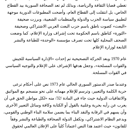
تغطي قضايا الثقافة والرياضة، وبذلك لم تعد الصحافة السورية بيد القطاع
الخاص، بل انتقلت إلى القطاع العام، وأضحت المطبوعات الدورية موجهة
لتطبيق سياسة الحزب والدولة والمنظمات الشعبية، وبرزت صحيفة
«البعث» كصوت ناطق باسم حزب البعث العربي الاشتراكي وصحيفة
«الثورة» كناطق باسم الحكومة تحت إشراف وزارة الإعلام، كما وضعت
الصحف المحلية كلها تحت تصرف مؤسسة «الوحدة» للطباعة والنشر
التابعة لوزارة الإعلام.
عام 1970 وبعد الحركة التصحيحية تم إحداث «الإدارة السياسية للجيش
والقوات المسلحة»، وجعل هدفها الإشراف على الإعلام والتوجيه السياسي
في القوات المسلحة.
وعندما صدر الدستور السوري الحالي عام 1973 نص على أحكام ترعى
حرية الكلمة والتعبير، وترسم للإعلام مهماته على نحو منسجم مع المواثيق
والاتفاقيات الدولية حيث جاء في المادة /32/ منه «لكل مواطن الحق في أن
يعرب عن رأيه بحرية وعلنية بالقول أو الكتابة وكافة وسائل التعبير الأخرى
وأن يسهم في الرقابة والنقد البناء بما يضمن سلامة البناء الوطني والقومي،
ويدعم النظام الاشتراكي، وتكفل الدولة الصحافة والطباعة والنشر وفقاً
للقانون» حيث اعتمد هذا النص اعتماداً كلياً على الإعلان العالمي لحقوق