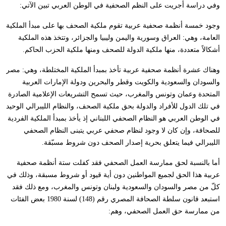
وفي دراسة أجريت على النظم الصحفية في الوطن العربي تبين الآتي:
وجود خمسة أنظمة صحفية عربية تقوم ملكية الصحف بها على مبدأ الملكية
العامة، وهي: العراق وسورية واليمن وليبيا والجزائر، وتتخذ هذه الملكية
أشكالاً متعددة، منها ملكية الدولة للصحف ومنها ملكية الحزب الحاكم.
وهناك عشرة أنظمة صحفية عربية تأخذ بمبدأ الملكية المختلطة، وهي: مصر
والسودان والسعودية والكويت وقطر والبحرين ودولة الإمارات العربية
المتحدة وعمان وتونس والمغرب، حيث تسمح التشريعات الإعلامية الصادرة
في تلك الدول للأفراد والدولة بحق ملكية الصحف، والنظام الليبرالي الوحيد
في الوطن العربي هو النظام الصحفي اللبناني إذ يأخذ بمبدأ الملكية الفردية
للصحافة، وإن كان لا وجود لنظام صحفي عربي يتبنى النظام الصحفي
الليبرالي فيما يتعلق بحرية إصدار الصحف دون شروط مسبّقة.
أما بالنسبة لحق ممارسة العمل الصحفي فقد كفلت ستة أنظمة صحفية
عربية هذا الحق لجميع المواطنين دون أية قيود أو شروط مسبقة، وذلك في
كلّ من مصر والسودان والسعودية ولبنان وتونس والمغرب، ومع ذلك فقد
استبعد قانون سلطة الصحافة المصري رقم (148) لسنة 1980 بعض الفئات
من ممارسة حق العمل الصحفي، وهم: