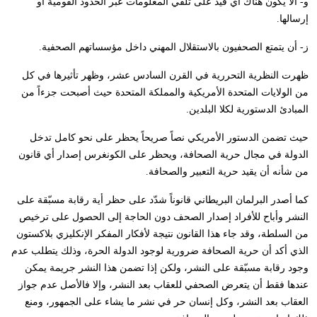
و- ألا يكون هناك أي قيد على تلقي المعلومات عبر الحدود القومية أو
إرسالها.
ز- أن يتمتع الصحفيون بالاستقلال المهني داخل مؤسساتهم الصحفية.
ظهرت النظرية التحررية في القرن السادس عشر، وظهر تأثيرها في كل
من الولايات المتحدة الأمريكية والمملكة المتحدة حيث أصبحت جزءاً من
المبادئ الدستورية لكلا البلدين.
حيث تضمن الدستور الأمريكي نصاً صريحاً يحظر على نحو كامل تدخل
الدولة في مجال حرية الصحافة، ويحظر على الكونغرس إصدار أي قانون
من شأنه أن يقيد حرية التعبير والصحافة.
كما أصدر البرلمان البريطاني قانوناً شدّد على حظر أية رقابة مسبّقة على
النشر وأباح للأفراد إصدار الصحف دون الحاجة إلى الحصول على ترخيص
من السلطة، وقد جاء هذا القانون نتيجة لأفكار المفكر الإنكليزي بلاكستون
الذي أكد أن حرية الصحافة ضرورية لوجود الدولة الحرة، وذلك يتطلب عدم
وجود رقابة مسبّقة على النشر، ولكن إذا تضمن هذا النشر جريمة يمكن
عندها فقط أن يتعرض الصحفي للعقاب بعد النشر، وإلا فالأصل عدم جواز
العقاب بعد النشر، وكل إنسان حر في نشر ما يشاء على الجمهور، ومنع