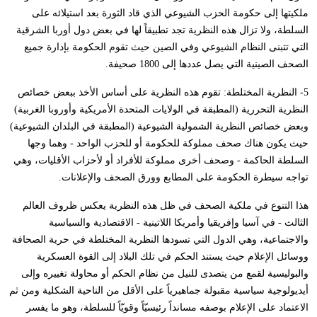
ملكيتها إلى حكومة الحزب الشيوعي الذي قاد الثورة بعد استيلائه على
السلطة، ولا تزال هذه النظرية تجد تطبيقاً لها في بعض دول أوربا الشرقية
التي تتبنى النظام الشيوعي وفي الصين حيث تقوم الحكومة بإدارة جميع
الصحف الصينية التي يصل عددها إلى 1800 صحيفة.
5- النظرية المختلطة: تقوم هذه النظرية على أساس الأخذ ببعض خصائص
النظرية التحررية (المطبقة في الولايات المتحدة الأمريكية وأوروبا الغربية)
وبعض خصائص النظرية الشمولية الشيوعية (المطبقة في البلدان الشيوعية)
حيث يكون هناك صحف مملوكة للحكومة أو للحزب الواحد - وهما وجها
السلطة الحاكمة - وصحف أخرى مملوكة للأفراد أو لأحزاب الأقليات، وهي
تواجه سيطرة الحكومة على المطابع وورق الصحف والإعلانات.
هذا التنوع في ملكية الصحف في ظل هذه النظرية يعكس ظروف العالم
الثالث - في آسيا وإفريقيا وأمريكا اللاتينية - الاقتصادية والسياسية
والاجتماعية، وهي الدول التي تسودها النظرية المختلطة في حرية الصحافة
ووسائل الإعلام حيث يستند الحكم في تلك البلاد إلى القوة العسكرية
والبوليسية لقمع من يتصدى للنيل من نظام الحكم أو محاولة تغييره وإلى
أيديولوجية سياسية مقبولة جماهيرياً على الأقل من الناحية الشكلية ومن ثم
الاعتماد على الإعلام بوصفه مسانداً رئيسيّاً وقويّاً للسلطة، وهو ما يفسر