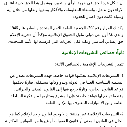
أن «لكل فرد الحق في حرية الرأي والتعبير، ويشمل هذا الحق حرية اعتناق
الآراء دون تدخل، واستقاء المعلومات والأفكار وتلقيها ونقلها من خلال أية
وسيلة كانت دون اعتبار للحدود».
وكذلك القرار رقم /59/ للجمعية العامة للأمم المتحدة والصادر عام 1946
والذي عُدّ أول نص دولي تناول الحقوق الإعلامية مؤكداً أن «حرية الإعلام
حق إنساني أساسي وملك لكل الحريات التي كرست لها الأمم المتحدة».
ثانياً:
خصائص التشريعات الإعلامية
تتميز التشريعات الإعلامية بالخصائص الآتية:
1- التشريعات الإعلامية تحكمها قواعد خاصة: فهذه التشريعات تصدر عن
السلطة السياسية العليا في الدولة وتبدو وكأنها مستقلة، فتارةً تحكمها
قواعد القانون الخاص، وتارةً يرجع فيها إلى القانون المدني والجزائي،
وعندما توضع لها قواعد خاصة؛ فإن المشرع يستلهمها من فكرة السلطة
العامة ومن الامتيازات المعترف بها للإدارة العامة.
2- التشريعات الإعلامية غير مقننة: إذ لا وجود لقانون واحد للإعلام كما هو
الحال في القانون المدني أو قانون العقوبات أو غيرها من القوانين المكتوبة