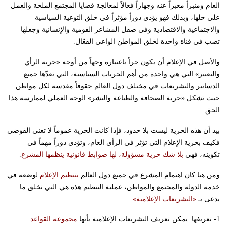
العام ومنبراً معبراً عنه وجهازاً فعالاً لمعالجة قضايا المجتمع الملحة والعمل
على حلها، وبذلك فهو يؤدي دوراً مؤثراً في خلق التوعية السياسية
والاجتماعية والاقتصادية وفي صقل المشاعر القومية والإنسانية وجعلها
تصب في قناة واحدة لخلق المواطن الواعي الفعّال.
والأصل في الإعلام أن يكون حراً باعتباره وجهاً من أوجه «حرية الرأي
والتعبير» التي هي واحدة من أهم الحريات السياسية، التي تعدّها جميع
الدساتير والتشريعات في مختلف دول العالم حقوقاً مقدسة لكل مواطن
حيث تشكل «حرية الصحافة والطباعة والنشر» الوجه العملي لممارسة هذا
الحق.
بيد أن هذه الحرية ليست بلا حدود، فإذا كانت الحرية عموماً لا تعني الفوضى
فكيف بحرية الإعلام التي تؤثر في الرأي العام، وتؤدي دوراً مهماً في
تكوينه، فهي
بلا شك حرية مسؤولة، لها ضوابط قانونية ينظمها المشرع
.
ومن هنا كان اهتمام المشرع في جميع دول العالم
بتنظيم الإعلام
لوضعه في
خدمة الدولة والمجتمع والمواطن، عملية التنظيم هذه هي التي تخلق ما
يدعى بـ
«التشريعات الإعلامية»
.
1- تعريفها: يمكن تعريف التشريعات الإعلامية بأنها
مجموعة القواعد