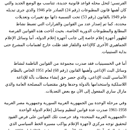
الفرنسي؛ لتحل محله قواعد قانونية جديدة، تتناسب مع الوضع الجديد والتي
كان أهمها قانون المطبوعات (رقم 24) الصادر عام 1946 والذي جرى تبديله
عام 1949 بالقانون (رقم 53) تحت التسمية ذاتها مع تغييرات وتعديلات
محددة، كما تم إصدار عدد من القوانين والقرارات التي تضبط نشاط
المطابع والمطبوعات الدورية الخاصة، بحيث أتاحت هذه القوانين الفرصة
لظهور أجهزة إعلام خاصة إلى جانب أجهزة إعلام الدولة، أما وسائل الإعلام
الجماهيري الأخرى كالإذاعة والتلفاز فقد ظلت خارج اهتمامات المشرع حتى
بداية الستينيات.
أما في الخمسينيات فقد صدرت مجموعة من القوانين الناظمة لنشاط
وسائل البث الإذاعي وأهمها القانون (رقم 68) لعام 1951 الخاص بالنظام
الأساسي للبث الإذاعي، والذي حصر حق إنشاء محطات باثّة للإذاعة
اللاسلكية واستخدامها بالدولة وحدها وفق مقتضيات المصلحة العامة والذي
مازال ساري المفعول إلى الآن مع بعض التعديلات.
وفي مرحلة الوحدة بين الجمهورية العربية السورية وجمهورية مصر العربية
1958-1961 صدرت عدة قوانين لتنظيم وسائل إعلام الدولة الواحدة
«الجمهورية العربية المتحدة» وقد حرصت تلك القوانين على فرض القيود
لتحقيق توجه مركزي لأجهزة الإعلام يواكب مسيرة الخط السياسي الذي