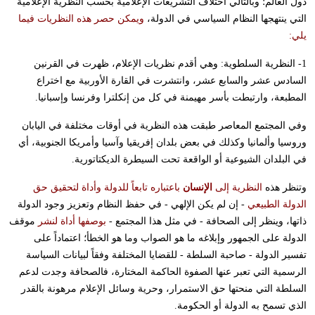
دول العالم؛ وبالتالي اختلاف التشريعات الإعلامية بحسب النظرية الإعلامية
التي ينتهجها النظام السياسي في الدولة،
ويمكن حصر هذه النظريات فيما
يلي:
1- النظرية السلطوية: وهي أقدم نظريات الإعلام، ظهرت في القرنين
السادس عشر والسابع عشر، وانتشرت في القارة الأوربية مع اختراع
المطبعة، وارتبطت بأسر مهيمنة في كل من إنكلترا وفرنسا وإسبانيا.
وفي المجتمع المعاصر طبقت هذه النظرية في أوقات مختلفة في اليابان
وروسيا وألمانيا وكذلك في بعض بلدان إفريقيا وآسيا وأمريكا الجنوبية، أي
في البلدان الشيوعية أو الواقعة تحت السيطرة الديكتاتورية.
وتنظر هذه
النظرية إلى
الإنسان
باعتباره تابعاً للدولة وأداة لتحقيق حق
الدولة الطبيعي
- إن لم يكن الإلهي - في حفظ النظام وتعزيز وجود الدولة
ذاتها، وينظر إلى الصحافة - في مثل هذا المجتمع -
بوصفها أداة لنشر
موقف
الدولة على الجمهور وإبلاغه ما هو الصواب وما هو الخطأ؛ اعتماداً على
تفسير الدولة - صاحبة السلطة - للقضايا المختلفة وفقاً لبيانات السياسة
الرسمية التي تعبر عنها الصفوة الحاكمة المختارة، فالصحافة وجدت لدعم
السلطة التي منحتها حق الاستمرار، وحرية وسائل الإعلام مرهونة بالقدر
الذي تسمح به الدولة أو الحكومة.