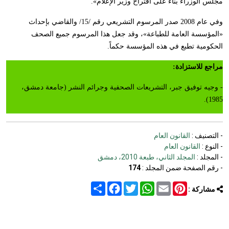
مجلس الوزراء بناء على اقتراح وزير الإعلام».
وفي عام 2008 صدر المرسوم التشريعي رقم /15/ والقاضي بإحداث
«المؤسسة العامة للطباعة»، وقد جعل هذا المرسوم جميع الصحف
الحكومية تطبع في هذه المؤسسة حكماً.
مراجع للاستزادة
:
- وجيه توفيق جبر، التشريعات الصحفية وجرائم النشر (جامعة دمشق،
1985).
- التصنيف :
القانون العام
- النوع :
القانون العام
- المجلد :
المجلد الثاني، طبعة 2010، دمشق
- رقم الصفحة ضمن المجلد :
174
Share
Facebook
Twitter
WhatsApp
Email
Pinterest
مشاركة :