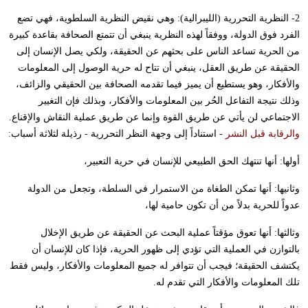
2- النظرية التحررية (الليبرالية): وهي نقيض النظرية السلطوية، فهي تضع
الفرد فوق الدولة، ووفقاً لهذه النظرية ينبغي أن تتمتع الصحافة بقاعدة كبيرة
من الحرية تساعد الناس على بحثهم عن الحقيقة، ولكي يصل الإنسان إلى
الحقيقة عن طريق العقل، ينبغي أن تتاح له حرية الوصول إلى المعلومات
والأفكار، وهو يستطيع أن يميز فيما تقدمه الصحافة بين الحقيقي والزائف،
وذلك نتيجة التفاعل الحُر بين المعلومات والأفكار، وبذلك فإن التغيير
الاجتماعي لن يأتي عن طريق القوة وإنما عن طريق عملية النقاش والإقناع.
والرقابة قبل النشر
- استناداً إلى وجهة النظر التحررية - رذيلة لثلاثة أسباب:
أولها: أنها تنتهك الحق الطبيعي للإنسان في حرية التعبير،
وثانيها: أنها تمكن الطغاة من الاستمرار في السلطة، وتجعل من الدولة
عدواً للحرية بدلاً من أن تكون حامية لها،
وثالثها: أنها تعوق مؤقتاً عملية البحث عن الحقيقة عن طريق الإخلال
بالتوازن في العملية التي تؤدي إلى ظهور الحرية، فإذا كان للإنسان أن
يكتشف الحقيقة؛ فيجب أن تتوافر له جميع المعلومات والأفكار، وليس فقط
تلك المعلومات والأفكار التي تقدم له.