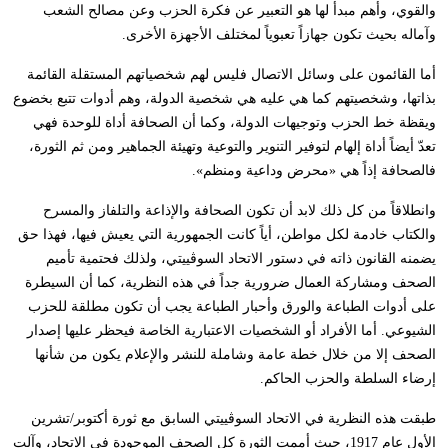
والقوي، وأهم مبدأ لها هو التعبير عن فكرة الحزب وعن مصالح الشعب
وآماله بحيث تكون جهازاً تعبوياً لمختلف الأجهزة الأخرى.
أما القائمون على وسائل الاتصال فليس لهم شخصياتهم المستقلة القائمة
بذاتها، وشخصيتهم كما هي عليه هي شخصية الدولة، وهم أدوات تتبع بخضوع
ويقظة خط الحزب وتوجيهات الدولة، وكما أن الصحافة أداة للوحدة فهي
تعدّ أيضاً أداة إلهام لتوفير التنوير والتوعية وتهيئة الجماهير ومن ثم الثورة،
فالصحافة إذاً هي «محرض وداعية ومنظم».
وانطلاقاً من كل ذلك لابد أن تكون الصحافة والإذاعة والتلفاز والمسرح
والكتاب خادمة لكل مواطن، أياً كانت الجمهورية التي يعيش فيها، فهذا حق
يضمنه القانون ذاته في دستور الاتحاد السوڤييتي، ولذلك فحتمية تأميم
الصحف ومشاركة العمال ضرورية جداً في هذه النظرية، كما أن السيطرة
على أدوات الطباعة والورق وأحبار الطباعة يجب أن تكون مطلقة للحزب
الشيوعي. أما الأفراد أو الشخصيات الاعتبارية الخاصة فيحظر عليها إصدار
الصحف إلا من خلال خطة عامة وشاملة للنشر والإعلام يكون من شأنها
إرضاء السلطة والحزب الحاكم.
طبقت هذه النظرية في الاتحاد السوڤييتي السابق مع ثورة أكتوبر/تشرين
الأول عام 1917، حيث أممت الثورة كل الصحف الموجودة في الاتحاد، وآلت