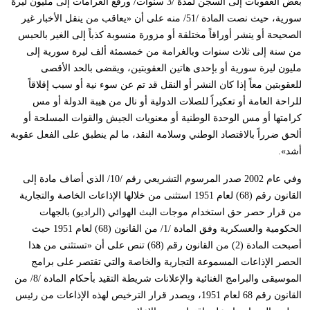
بعض العقوبات إلى السجن لمدة /3 سنوات/ ورفع الغرامات إلى مليون ليرة
سورية، حيث نصت المادة /51/ منه على أن «يعاقب من ينقل الأخبار غير
الصحيحة أو ينشر أوراقاً مختلقة أو مزورة منسوبة كذباً إلى الغير بالحبس
من سنة إلى ثلاث سنوات وبالغرامة من خمسمئة ألف ليرة سورية إلى
مليون ليرة سورية أو بإحدى هاتين العقوبتين، ويقضى بالحد الأقصى
للعقوبتين معاً إذا كان النشر أو النقل قد تم عن سوء نية أو سبب إقلاقاً
للراحة العامة أو تعكيراً للصلات الدولية أو نال من هيبة الدولة أو مس
كرامتها أو مس الوحدة الوطنية أو معنويات الجيش والقوات المسلحة أو
ألحق ضرراً بالاقتصاد الوطني وسلامة النقد، ما لم ينطبق على الفعل عقوبة
أشد».
وفي عام 2002 صدر المرسوم التشريعي رقم /10/ الذي أضاف مادة إلى
القانون رقم (68) لعام 1951 استثنى من خلالها الإذاعات الخاصة والتجارية
من قرار حصر حق استخدام موجات البث الهوائي (الراديو) بالجهات
الحكومية والعسكرية وفق المادة /1/ من القانون (68) لعام 1951 حيث
أصبحت المادة (2) من القانون رقم (68) تنص على أن «تستثنى من هذا
الحصر الإذاعات المسموعة التجارية والخاصة والتي تقتصر على برامج
الموسيقى والبرامج الغنائية والإعلانات شريطة التقيد بأحكام المادة /8/ من
القانون رقم 68 لعام 1951، ويصدر قرار الترخيص لهذه الإذاعات من رئيس