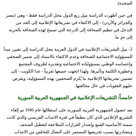
المتحدة).
في حين أظهرت الدراسة ميل ربع الدول محل الدراسة فقط - وهي (مصر
والجزائر والأردن) - إلى الاكتفاء في تشريعاتها الإعلامية إلى الحد من
التدخل في تنظيم الصحافة إلى الدرجة التي تسمح لهذه الصحافة بالحرية
إلى حدٍ ما.
2- ميل التشريعات الإعلامية في الدول العربية محل الدراسة إلى تقنين مبدأ
المسؤولية الاجتماعية للصحافة وعدم الاكتفاء بالاستناد إلى ضمير الصحفي
وإحساسه الوطني بمسؤولياته الاجتماعية وتقديره لظروف المجتمع
وخطورة الكلمة وتأثيرها، ولهذا اتجهت جميعها تقريباً - عدا الكويت - إلى
تضمين تشريعاتها الإعلامية ما يُلزم الصحفيين بهذه المسؤولية، ويفرض
عليهم العقوبات في حال مخالفتها.
خامساً:
التشريعات الإعلامية في الجمهورية العربية السورية
بعد حصول الجمهورية العربية السورية على استقلالها عام 1946 تم إلغاء
التشريع الإعلامي الذي كان مطبقاً في فترة الانتداب الفرنسي والذي كانت
سمته الأساسية القمع وإصدار القرارات المتلاحقة لتعطيل الصحف
ومصادرتها بسبب تحريضها المستمر على النضال للتخلص من الانتداب