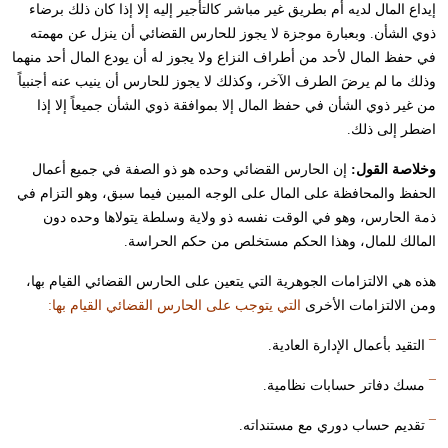
إيداع المال لديه أم بطريق غير مباشر كالتأجير إليه إلا إذا كان ذلك برضاء
ذوي الشأن. وبعبارة موجزة لا يجوز للحارس القضائي أن ينزل عن مهمته
في حفظ المال لأحد من أطراف النزاع ولا يجوز له أن يودع المال أحد منهما
وذلك ما لم يرضَ الطرف الآخر، وكذلك لا يجوز للحارس أن ينيب عنه أجنبياً
من غير ذوي الشأن في حفظ المال إلا بموافقة ذوي الشأن جميعاً إلا إذا
اضطر إلى ذلك.
وخلاصة القول:
إن الحارس القضائي وحده هو ذو الصفة في جميع أعمال
الحفظ والمحافظة على المال على الوجه المبين فيما سبق، وهو التزام في
ذمة الحارس، وهو في الوقت نفسه ذو ولاية وسلطة يتولاها وحده دون
المالك للمال، وهذا الحكم مستخلص من حكم الحراسة.
هذه هي الالتزامات الجوهرية التي يتعين على الحارس القضائي القيام بها،
ومن الالتزامات الأخرى
التي يتوجب على الحارس القضائي القيام بها:
¯
التقيد بأعمال الإدارة العادية.
¯
مسك دفاتر حسابات نظامية.
¯
تقديم حساب دوري مع مستنداته.