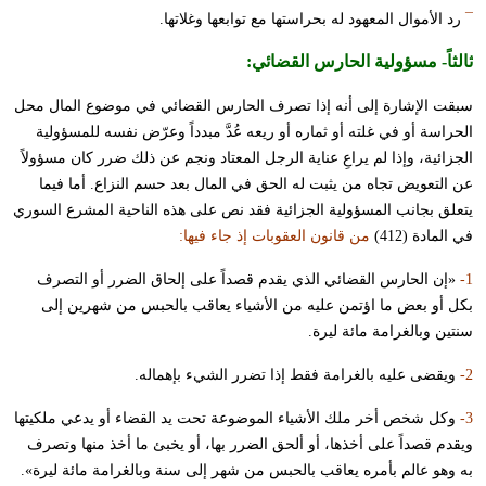
¯
رد الأموال المعهود له بحراستها مع توابعها وغلاتها.
ثالثاً-
مسؤولية الحارس القضائي
:
سبقت الإشارة إلى أنه إذا تصرف الحارس القضائي في موضوع المال محل
الحراسة أو في غلته أو ثماره أو ريعه عُدَّ مبدداً وعرّض نفسه للمسؤولية
الجزائية، وإذا لم يراعِ عناية الرجل المعتاد ونجم عن ذلك ضرر كان مسؤولاً
عن التعويض تجاه من يثبت له الحق في المال بعد حسم النزاع. أما فيما
يتعلق بجانب المسؤولية الجزائية فقد نص على هذه الناحية المشرع السوري
في المادة (412)
من قانون العقوبات إذ جاء فيها:
1-
«إن الحارس القضائي الذي يقدم قصداً على إلحاق الضرر أو التصرف
بكل أو بعض ما اؤتمن عليه من الأشياء يعاقب بالحبس من شهرين إلى
سنتين وبالغرامة مائة ليرة.
2-
ويقضى عليه بالغرامة فقط إذا تضرر الشيء بإهماله.
3-
وكل شخص أخر ملك الأشياء الموضوعة تحت يد القضاء أو يدعي ملكيتها
ويقدم قصداً على أخذها، أو ألحق الضرر بها، أو يخبئ ما أخذ منها وتصرف
به وهو عالم بأمره يعاقب بالحبس من شهر إلى سنة وبالغرامة مائة ليرة».