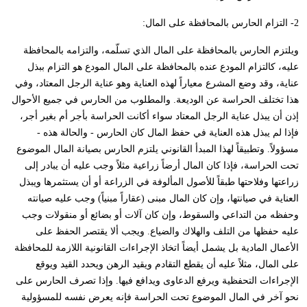
2- التزام الحارس بالمحافظة على المال:
ويلتزم الحارس بالمحافظة على المال الذي تسلّمه، والتزامه بالمحافظة
عليه، كالتزام المودع عنده بالمحافظة على المال المودع هو التزام ببذل
عناية، وقد وضع المشرع معياراً لهذه العناية وهو عناية الرجل المعتاد، وفي
هذا تختلف الحراسة عن الوديعة. والمطلوب من الحارس في جميع الأحوال
إذن أن يبذل عناية الرجل المعتاد سواء أكانت الحراسة بأجر أم بغير أجر،
فإذا لم يبذل هذه العناية في حفظ المال كان الحارس - والحالة هذه -
مسؤولاً. وتطبيقاً لهذا المبدأ القانوني يلتزم الحارس بصيانة المال الموضوع
تحت الحراسة، فإذا كان المال أرضاً زراعية مثلاً وجب عليه أن يبادر إلى
زراعتها وفلاحتها طبقاً للأصول المألوفة في الزراعة أو أن يستثمرها ويبذل
العناية في صيانتها، وإن كان المال مبنى (عقاراً مبنياً) وجب عليه صيانته
وحفظه من التداعي والسقوط، وإن كان آلات أو بضائع أو منقولات وجب
عليه حفظها من التلف والهلاك والضياع. ويجب ألا يقتصر الحفظ على
الأعمال المادية بل يشمل أيضاً اتخاذ الإجراءات القانونية اللازمة للمحافظة
على المال، مثلاً عليه أن يقطع التقادم ويقيد الرهن ويحدد القيد ويوقع
الإجراءات التحفظية ويرفع الدعاوى ويدافع فيها. وإذا تصرف الحارس على
نحو آخر في المال الموضوع تحت الحراسة فإنه يعرض نفسه للمسؤولية