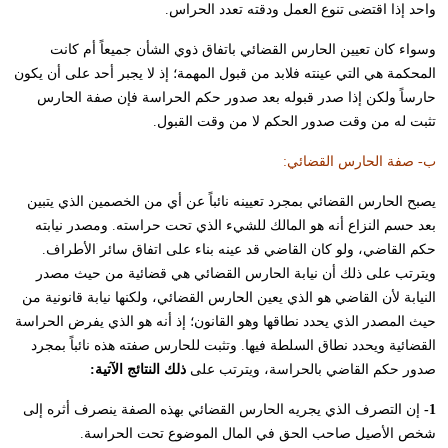
واحد إذا اقتضى تنوع العمل ودقته تعدد الحراس.
وسواء كان تعيين الحارس القضائي باتفاق ذوي الشأن جميعاً أم كانت
المحكمة هي التي عينته فلابد من قبول المهمة؛ إذ لا يجبر أحد على أن يكون
حارساً ولكن إذا صدر قبوله بعد صدور حكم الحراسة فإن صفة الحارس
تثبت له من وقت صدور الحكم لا من وقت القبول.
ب- صفة الحارس القضائي:
يصبح الحارس القضائي بمجرد تعيينه نائباً عن أي من الخصمين الذي يتبين
بعد حسم النزاع أنه هو المالك للشيء الذي تحت حراسته. ومصدر نيابته
حكم القاضي، ولو كان القاضي قد عينه بناء على اتفاق سائر الأطراف.
ويترتب على ذلك أن نيابة الحارس القضائي هي قضائية من حيث مصدر
النيابة لأن القاضي هو الذي يعين الحارس القضائي، ولكنها نيابة قانونية من
حيث المصدر الذي يحدد نطاقها وهو القانون؛ إذ أنه هو الذي يفرض الحراسة
القضائية ويحدد نطاق السلطة فيها. وتثبت للحارس صفته هذه نائباً بمجرد
صدور حكم القاضي بالحراسة، ويترتب على
ذلك النتائج الآتية:
1-
إن التصرف الذي يجريه الحارس القضائي بهذه الصفة ينصرف أثره إلى
شخص الأصيل صاحب الحق في المال الموضوع تحت الحراسة.