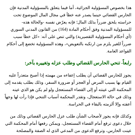
هذا بخصوص المسؤولية الجزائية، أما فيما يتعلق بالمسؤولية المدنية فإن
الحارس القضائي حينما يصدر عنه خطأ في مجال المال الموضوع تحت
حراسته يلحق ضرراً بذلك المال؛ فإنه يعرّض نفسه -والحالة هذه-
للمسؤولية المدنية وفق أحكام المادة (164) من القانون المدني السوري
(أي أحكام المسؤولية التقصيرية) والتي تنص على أنه: «كل خطأ سبب
ضرراً للغير يلزم من ارتكبه بالتعويض»، وهذه المسؤولية تخضع إلى أحكام
القواعد العامة.
رابعاً-
تنحي الحارس القضائي وطلب عزله وتغييره بآخر
:
يجوز للحارس القضائي أن يطلب إعفاءه من مهمته إذا أصبح متعذراً عليه
القيام بها بسبب المرض أو العجز أو ضرورة السفر، وذلك بطلب يقدمه إلى
المحكمة التي عينته أو إلى القضاء المستعجل ولو لم يكن هو الذي عينه
وذلك في حالة الاستعجال، وتقدر المحكمة أسباب التنحي فإذا رأت لها وجهاً
أعفته وإلا ألزمته بالبقاء في الحراسة.
وكذلك فإنه يجوز لأصحاب الشأن طلب عزل الحارس القضائي وذلك من
خلال دعوى ترفع أمام القضاء المستعجل، ويمكن رفعها أمام المحكمة التي
عينت الحارس، وترفع الدعوى من المدعي الذي له الصفة والمصلحة