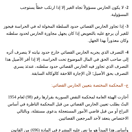
2-
لا يكون الحارس مسؤولاً تجاه الغير إلا إذا ارتكب خطأً يستوجب
المسؤولية.
3-
إذا تجاوز الحارس القضائي حدود السلطة المخولة له في الحراسة فيجوز
للغير أن يرجع عليه بالتعويض إذا كان يجهل مجاوزة الحارس لحدود سلطته
وكان معذوراً بهذا الجهل.
4-
التصرف الذي يجريه الحارس القضائي خارج حدود نيابته لا ينصرف أثره
إلى صاحب الحق في المال الموضوع تحت الحراسة، إلا إذا أقر الأصيل هذا
التصرف الذي تجاوز فيه الحارس القضائي حدود سلطته، عندئذ يسري
التصرف بحق الأصيل؛ لأن الإجازة اللاحقة كالوكالة السابقة.
ج- المحكمة المختصة بتعيين الحارس القضائي:
أجازت الهيئة العامة لمحكمة النقض السورية بقرارها رقم (98) لعام 1954
البتّ بطلب تعيين الحارس القضائي من قبل المحكمة الناظرة في أساس
النزاع أو من قبل قاضي الأمور المستعجلة بدعوى مستقلة، وبالتالي
الاختصاص ينعقد لأحد المرجعين القضائيين.
وأساس هذا المبدأ هو ما نص عليه المشرع في المادة (696) من القانون