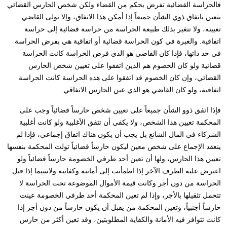
فالحراسة القضائية تفرض بحكم من القضاء ولكن شخص الحارس القضائي
يتعين باتفاق ذوي الشأن جميعاً إذا أمكن هذا الاتفاق، وإلا تولى القاضي
تعيينه، ولا تتغير بذلك طبيعة الحراسة من حراسة قضائية إلى حراسة
اتفاقية. والعبرة في كون الحراسة قضائية أو اتفاقية هي بفرض الحراسة
في حد ذاتها، فإذا كان القاضي هو الذي فرض الحراسة كانت الحراسة
قضائية ولو كان الخصوم هم الذين اتفقوا على تعيين شخص الحارس
القضائي، وإن كان الخصوم قد اتفقوا على هذه الحراسة كانت الحراسة
اتفاقية، ولو كان القاضي هو الذي عين الحارس الاتفاقي.
فإذا اتفق ذوو الشأن جميعاً على تعيين شخص حارساً قضائياً وجب على
المحكمة تعيين هذا الشخص، ولا يكفي أن تتفق الأغلبية ولو كانت أغلبية
الشركاء في المال الشائع بل يجب أن يكون هناك اتفاق إجماعي، فإذا لم
ينعقد الإجماع على شخص معين ليكون حارساً قضائياً تولت المحكمة بنفسها
تعيين هذا الحارس، ولها أن تعين أحد طرفي الخصومة حارساً قضائياً ولو
اعترض عليه الطرف الآخر إذا اطمأنت إلى أمانته وكفايته ولاسيما إذا قبل
الحراسة من دون أجر وكانت قيمة الأموال الموضوعة تحت الحراسة لا
تتحمل تثقيلها بالأجر، وإذا لم تعين المحكمة أحد طرفي الخصومة عينت
حارساً أجنبياً، وتعين المحكمة من يقبل أن يكون حارساً من دون أجر إذا
كانت تتوافر فيه الأمانة والكفاية المطلوبتين، وقد تعين أكثر من حارس