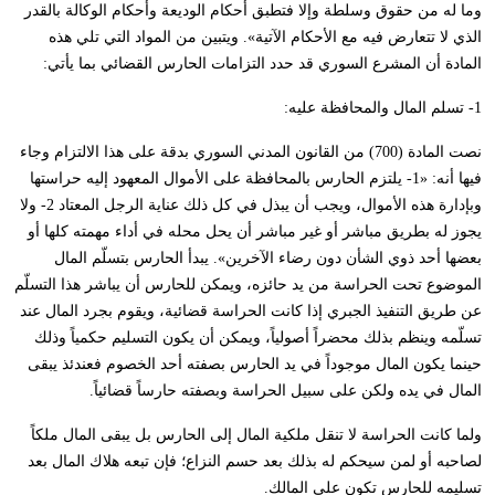
وما له من حقوق وسلطة وإلا فتطبق أحكام الوديعة وأحكام الوكالة بالقدر
الذي لا تتعارض فيه مع الأحكام الآتية». ويتبين من المواد التي تلي هذه
المادة أن المشرع السوري قد حدد التزامات الحارس القضائي بما يأتي:
1- تسلم المال والمحافظة عليه:
نصت المادة (700) من القانون المدني السوري بدقة على هذا الالتزام وجاء
فيها أنه: «1- يلتزم الحارس بالمحافظة على الأموال المعهود إليه حراستها
وبإدارة هذه الأموال، ويجب أن يبذل في كل ذلك عناية الرجل المعتاد 2- ولا
يجوز له بطريق مباشر أو غير مباشر أن يحل محله في أداء مهمته كلها أو
بعضها أحد ذوي الشأن دون رضاء الآخرين». يبدأ الحارس بتسلّم المال
الموضوع تحت الحراسة من يد حائزه، ويمكن للحارس أن يباشر هذا التسلّم
عن طريق التنفيذ الجبري إذا كانت الحراسة قضائية، ويقوم بجرد المال عند
تسلّمه وينظم بذلك محضراً أصولياً، ويمكن أن يكون التسليم حكمياً وذلك
حينما يكون المال موجوداً في يد الحارس بصفته أحد الخصوم فعندئذ يبقى
المال في يده ولكن على سبيل الحراسة وبصفته حارساً قضائياً.
ولما كانت الحراسة لا تنقل ملكية المال إلى الحارس بل يبقى المال ملكاً
لصاحبه أو لمن سيحكم له بذلك بعد حسم النزاع؛ فإن تبعه هلاك المال بعد
تسليمه للحارس تكون على المالك.