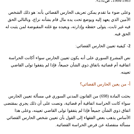
1984/1985، ص252».
وعلى ضوء ما تقدم يمكن تعريف الحارس القضائي بأنه: هو ذلك الشخص
الأمين الذي يعهد إليه ويوضع تحت يده مال قام بشأنه نزاع، وبالتالي الحق
فيه غير ثابت، يتولى حفظه وإدارته، ويعيده مع غلته المقبوضة لمن يثبت له
الحق فيه.
2
- كيفية تعيين الحارس القضائي:
نص المشرع السوري على أنه يكون تعيين الحارس سواء أكانت الحراسة
اتفاقية أم قضائية باتفاق ذوي الشأن جميعاً، فإذا لم يتفقوا تولى القاضي
تعيينه.
أ- من يعين الحارس القضائي؟
بحثت المادة (698) من القانون المدني السوري في مسألة تعيين الحارس
سواء كانت الحراسة اتفاقية أم قضائية، ونصت على أن ذلك يجري بمقتضى
اتفاق ذوي الشأن جميعاً فإذا لم يتفقوا تولى القاضي تعيينه، وعلى هذا
الأساس يذهب بعض الفقهاء إلى القول بأن تعيين شخص الحارس القضائي
مسألة منفصلة عن فرض الحراسة القضائية.