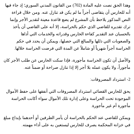
وهذا الحق نصت عليه المادة (702) من القانون المدني السوري؛ إذ جاء فيها
أنه للحارس أن يتقاضى أجراً ما لم يكن قد تنازل عنه. ومن خلال قراءة
النص المذكور يلاحظ بأن المشرع لم يضع قاعدة معينة لتقدير الأجر وإنما
ترك تقديره للقاضي الذي حكم بالحراسة، إلا أنه على القاضي أن يأخذ
بالحسبان عند التقدير كفاءة الحارس وقدراته والخدمات التي أداها
والصعوبات التي ذللها والمبالغ التي حصلها، ويمكن أن يحدد في حكم
الحراسة أجراً شهرياً أو شاملاً عن المدة التي فرضت الحراسة خلالها.
والأصل أن تكون الحراسة مأجورة، فإذا سكت الحارس عن طلب الأجر كان
مأجوراً، ولا يكون عمله بلا أجر إلا إذا تنازل صراحة أو ضمناً عنه.
2- استرداد المصروفات:
يحق للحارس القضائي استرداد المصروفات التي أنفقها على حفظ الأموال
الموجودة تحت الحراسة وعلى إدارة تلك الأموال سواء أكانت الحراسة
مأجورة أم غير مأجورة.
ويمكن للقاضي عند الحكم بالحراسة أن يأمر الطرفين أو أحدهما بإيداع مبلغ
في خزانة المحكمة يصرف للحارس ليستعين به على أداء مهمته.