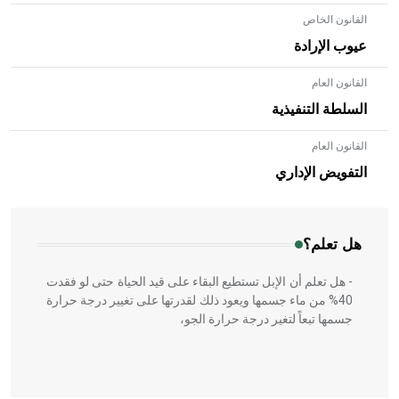
القانون الخاص
عيوب الإرادة
القانون العام
السلطة التنفيذية
القانون العام
- هل تعلم أن الأبلق نوع من الفنون الهندسية التي ارتبطت
بالعمارة الإسلامية في بلاد الشام ومصر خاصة، حيث يحرص
التفويض الإداري
المعمار على بناء مداميكه وخاصة في الواجهات
هل تعلم؟
- هل تعلم أن الإبل تستطيع البقاء على قيد الحياة حتى لو فقدت
40% من ماء جسمها ويعود ذلك لقدرتها على تغيير درجة حرارة
جسمها تبعاً لتغير درجة حرارة الجو،