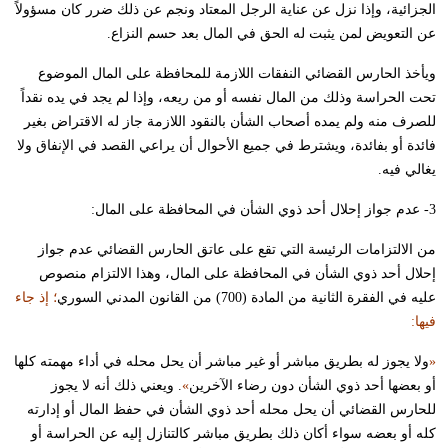
الجزائية، وإذا نزل عن عناية الرجل المعتاد ونجم عن ذلك ضرر كان مسؤولاً
عن التعويض لمن يثبت له الحق في المال بعد حسم النزاع.
ويأخذ الحارس القضائي النفقات اللازمة للمحافظة على المال الموضوع
تحت الحراسة وذلك من المال نفسه أو من ريعه، وإذا لم يجد في يده نقداً
للصرف منه ولم يمده أصحاب الشأن بالنقود اللازمة جاز له الاقتراض بغير
فائدة أو بفائدة، ويشترط في جميع الأحوال أن يراعي القصد في الإنفاق ولا
يغالي فيه.
3- عدم جواز إحلال أحد ذوي الشأن في المحافظة على المال:
من الالتزامات الرئيسة التي تقع على عاتق الحارس القضائي عدم جواز
إحلال أحد ذوي الشأن في المحافظة على المال، وهذا الالتزام منصوص
عليه في الفقرة الثانية من المادة (700) من القانون المدني السوري
؛ إذ جاء
فيها:
«
ولا يجوز له بطريق مباشر أو غير مباشر أن يحل محله في أداء مهمته كلها
أو بعضها أحد ذوي الشأن دون رضاء الآخرين
»
. ويعني ذلك أنه لا يجوز
للحارس القضائي أن يحل محله أحد ذوي الشأن في حفظ المال أو إدارته
كله أو بعضه سواء أكان ذلك بطريق مباشر كالتنازل إليه عن الحراسة أو