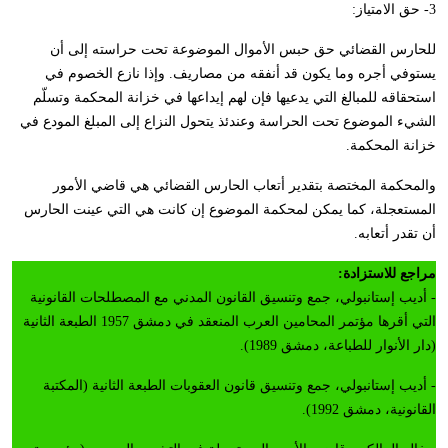
3- حق الامتياز:
للحارس القضائي حق حبس الأموال الموضوعة تحت حراسته إلى أن
يستوفي أجره وما يكون قد أنفقه من مصاريف. وإذا نازع الخصوم في
استحقاقه للمبالغ التي يدعيها فإن لهم إيداعها في خزانة المحكمة وتسلّم
الشيء الموضوع تحت الحراسة وعندئذ يتحول النزاع إلى المبلغ المودع في
خزانة المحكمة.
والمحكمة المختصة بتقدير أتعاب الحارس القضائي هي قاضي الأمور
المستعجلة، كما يمكن لمحكمة الموضوع إن كانت هي التي عينت الحارس
أن تقدر أتعابه.
مراجع للاستزادة:
- أديب إستانبولي، جمع وتنسيق القانون المدني مع المصطلحات القانونية
التي أقرها مؤتمر المحامين العرب المنعقد في دمشق 1957 الطبعة الثانية
(دار الأنوار للطباعة، دمشق 1989).
- أديب إستانبولي، جمع وتنسيق قانون العقوبات الطبعة الثانية (المكتبة
القانونية، دمشق 1992).