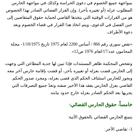
بمواجهة جميع الخصوم في دعوى الحراسة وكذلك في مواجهة الحارس
المطلوب عزله (أو تغييره بآخر). وإن القرار القضائي الصادر بهذا الخصوص
هو من القرارات الوقتية التي يتخذها القاضي لحماية حقوق المتقاضين إلى
حين الفصل في الدعوى، ويتم اتخاذ هذا القرار في قضاء الخصوم وبعد
دعوة الأطراف.
«نقض سوري رقم 866 / أساس 2200 لعام 1975 تاريخ 1/10/1975- مجلة
المحامون عدد/17/لعام 1976 ص12».
وتفحص المحكمة ظاهر المستندات فإذا تبين لها جدية المطاعن التي وجهت
إلى الحارس قضت بعزله أو تغييره بآخر، أو قضت بإقامة حارس آخر معه.
ويجوز للحارس استئناف الحكم الذي قضى بعزله، ومجرد صدور الحكم
القاضي بعزل الحارس يفقد هذا الأخير صفته وتعدّ جميع التصرفات التي
يجريها بعد الحكم الصادر بعزله خارج حدود نيابته.
خامساً-
حقوق الحارس القضائي
:
يتمتع الحارس القضائي بالحقوق الآتية:
1- تقاضي الأجر: