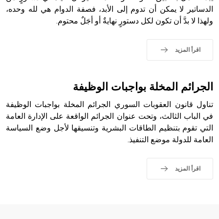
الدساتير لا يمكن أن تدوم إلى الأبد، فصفة الدوام هي لله وحده،
- هل تعلم أن أبجر Abgar اسم معروف جيداً يعود إلى عدد من
ولهذا لا بدَّ أن تكون لكل دستورٍ نهايةٌ أو أجَلٌ محتوم.
الملوك الذين حكموا مدينة إديسا (الرها) من أبجر الأول وحتى
التاسع، وهم ينتسبون إلى أسرة أوسروين
اقرأ المزيد
- هل تعلم أن الأبجدية الكنعانية تتألف من /22/ علامة كتابية
الجرائم المخلة بواجبات الوظيفة
sign تكتب منفصلة غير متصلة، وتعتمد المبدأ الأكوروفوني،
حيث تقتصر القيمة الصوتية للعلامة الك
تناول قانون العقوبات السوري الجرائم المخلة بواجبات الوظيفة
في الباب الثالث، وتحت عنوان الجرائم الواقعة على الإدارة العامة
التي تقوم بتنظيم الطاقات البشرية وتنسيقها لأجل وضع السياسة
العامة للدولة موضع التنفيذ.
اقرأ المزيد