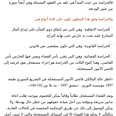
فالحراسة من حيث المبدأ هي عقد من العقود المسماة وهي أيضاً صورة
من صور الوديعة.
والحراسة وفق هذا المنظور تكون على ثلاثة أنواع هي:
¯
الحراسة الاتفاقية: وهي التي تتم باتفاق ذوي الشأن على إيداع المال
المتنازع عليه تحت يد حارس حتى نهاية النزاع.
¯
الحراسة القانونية: وهي التي تكون بمقتضى نص قانوني.
¯
الحراسة القضائية: وهي التي تتقرر بأمر القضاء ويعين فيها الحارس بأمر
القاضي، وهذا النوع الثالث من الحراسة هو إجراء مستعجل يعود فرضه إلى
قاضي الأمور المستعجلة.
«انظر خالد المالكي قاضي الأمور المستعجلة في التشريع السوري طبعة
1997 مؤسسة النوري - دمشق 1997 - بند بلا ص 102-104».
ويعد القضاء المستعجل نظاماً وقائياً يمكن للخصوم بموجبه طلب اتخاذ
تدابير سريعة ومؤقتة من أجل صيانة حقوقهم من خطر حال يهددها، ولا
يمكن الوصول إلى ذلك عن طريق المحكمة المختصة في الحالات العادية،
وبالتالي لا يحكم هذا القضاء إلا في المسائل المستعجلة والتي لا تمس أصل