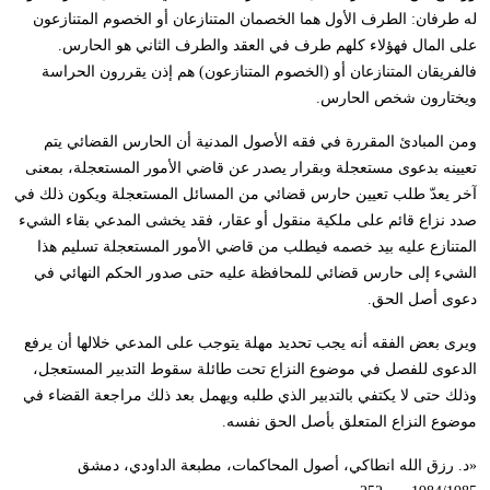
له طرفان: الطرف الأول هما الخصمان المتنازعان أو الخصوم المتنازعون
على المال فهؤلاء كلهم طرف في العقد والطرف الثاني هو الحارس.
فالفريقان المتنازعان أو (الخصوم المتنازعون) هم إذن يقررون الحراسة
ويختارون شخص الحارس.
ومن المبادئ المقررة في فقه الأصول المدنية أن الحارس القضائي يتم
تعيينه بدعوى مستعجلة وبقرار يصدر عن قاضي الأمور المستعجلة، بمعنى
آخر يعدّ طلب تعيين حارس قضائي من المسائل المستعجلة ويكون ذلك في
صدد نزاع قائم على ملكية منقول أو عقار، فقد يخشى المدعي بقاء الشيء
المتنازع عليه بيد خصمه فيطلب من قاضي الأمور المستعجلة تسليم هذا
الشيء إلى حارس قضائي للمحافظة عليه حتى صدور الحكم النهائي في
دعوى أصل الحق.
ويرى بعض الفقه أنه يجب تحديد مهلة يتوجب على المدعي خلالها أن يرفع
الدعوى للفصل في موضوع النزاع تحت طائلة سقوط التدبير المستعجل،
وذلك حتى لا يكتفي بالتدبير الذي طلبه ويهمل بعد ذلك مراجعة القضاء في
موضوع النزاع المتعلق بأصل الحق نفسه.
«د. رزق الله انطاكي، أصول المحاكمات، مطبعة الداودي، دمشق