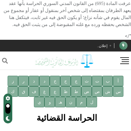
عرفت المادة (695) من القانون المدني السوري الحراسة بأنها عقد
يعهد الطرفان بمقتضاه إلى شخص آخر بمنقول أو عقار أو مجموع من
المال يقوم في شأنه نزاع؛ أو يكون الحق فيه غير ثابت، فيتكفل هنا
الأستاذ إياد خالد الطباع مدير عام لهيئة الموسوعة العربية
الشخص بحفظه ورده مع غلته المقبوضة إلى من يثبت الحق فيه.
دار الفكر الموزع الحصري لمنشورات هيئة الموسوعة العربية
"/>
إعلان..
فوز الأستاذ الدكتور محمود السيد بجائزة مجمع الملك سليمان
العالمي للغة العربية
صدور المجلد الثامن عشر من الموسوعة الطبية
صدور المجلد السابع من موسوعة الآثار في سورية
أ
ب
ت
ث
ج
ح
خ
د
ذ
ر
ز
س
ش
ص
ض
ط
ظ
ع
غ
ف
ق
ك
توصيات مجلس الإدارة
ل
م
ن
هـ
و
ي
شهر الكتاب السوري
الحراسة القضائية
الأستاذ إياد خالد الطباع مدير عام لهيئة الموسوعة العربية
دار الفكر الموزع الحصري لمنشورات هيئة الموسوعة العربية