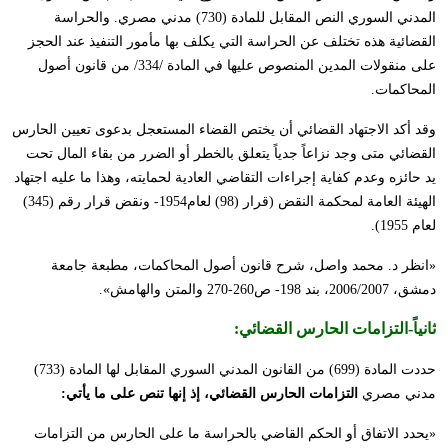
المدني السوري النص المقابل للمادة (730) مدني مصري. والحراسة
القضائية هذه تختلف عن الحراسة التي يكلف بها مأمور التنفيذ عند الحجز
على منقولات المدين المنصوص عليها في المادة /334/ من قانون أصول
المحاكمات.
وقد أكد الاجتهاد القضائي أن يختص القضاء المستعجل بدعوى تعيين الحارس
القضائي متى وجد نزاعاً جدياً يتعلق بالخطر أو الضرر من بقاء المال تحت
يد حائزه وعدم كفاية إجراءات التقاضي العادية لحمايته، وهذا ما عليه اجتهاد
الهيئة العامة لمحكمة النقض (قرار (98) لعام1954- ونقض قرار رقم (345)
لعام 1955).
«انظر د. محمد واصل، شرح قانون أصول المحاكمات، مطبعة جامعة
دمشق، 2006/2007، بند 198- ص260-270 والمتن والهامش».
ثانياً-
التزامات الحارس القضائي
:
حددت المادة (699) من القانون المدني السوري المقابل لها المادة (733)
مدني مصري
التزامات الحارس القضائي، إذ إنها تنص على ما يأتي:
«يحدد الاتفاق أو الحكم القاضي بالحراسة ما على الحارس من التزامات