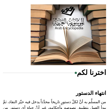
- هل تعلم أن أبقراط كتب في الطب أربعة مؤلفات هي:
الحكم، الأدلة، تنظيم التغذية، ورسالته في جروح الرأس. ويعود
له الفضل بأنه حرر الطب من الدين والفلسفة.
- هل تعلم أن المرجان إفراز حيواني يتكون في البحر ويتركب
من مادة كربونات الكلسيوم، وهو أحمر أو شديد الحمرة وهو
أجود أنواعه، ويمتاز بكبر الحجم ويسمى الش
اخترنا لكم
هل تعلم أن الأبسيد كلمة فرنسية اللفظ تم اعتمادها مصطلحاً
أثرياً يستخدم في العمارة عموماً وفي العمارة الدينية الخاصة
بالكنائس خصوصاً، وفي الإنكليزية أب
انتهاء الدستور
من المسلَّم به أنَّ لكلّ دستورٍ تاريخاً محدَّداً يدخل فيه حيِّز النفاذ، ثمَّ
يبدأ العمل بتطبيق نصوصه وأحكامه، غير أنَّ حياة أي دستورٍ من