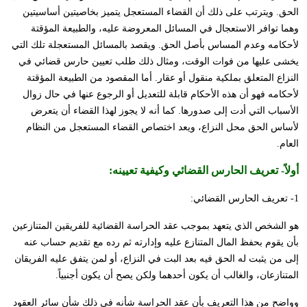
الحق. ويترتب على ذلك أن القضاء المستعجل يتميز بخاصيتين أساسيتين
وهما توافر الاستعجال في المسائل المعروضة عليه، والطبيعة المؤقتة
لأحكامه وعدم المساس بأصل الحق. ويقصد بالمسائل المستعجلة تلك التي
يخشى عليها من فوات الوقت، ومثال ذلك طلب تعيين حارس قضائي في
النزاع المتعلق بملكية منقول أو عقار. أما المقصود من الطبيعة المؤقتة
لأحكامه فهو أن هذه الأحكام قابلة للتعديل أو الرجوع عنها في حال زوال
الأسباب التي أدت إلى صدورها. كما أنه لا يجوز لهذا القضاء أن يتعرض
لأساس الحق محل النزاع، ويعد اختصاص القضاء المستعجل من النظام
العام.
أولاً-
تعريف الحارس القضائي وكيفية تعيينه
:
1- تعريف الحارس القضائي:
هو الشخص الذي يتعهد بموجب عقد الحراسة القضائية للفريقين المتنازعين
بأن يقوم بحفظ المال المتنازع عليه وإدارته ثم رده مع تقديم حساب عنه
إلى من يثبت له الحق فيه بعد البت في النزاع، أو لمن يتفق عليه الفريقان
المتنازعان، والغالب أن يكون أحدهما ولكن يصح أن يكون أجنبياً.
وواضح من هذا التعريف بأن عقد الحراسة شأنه في ذلك شأن سائر العقود