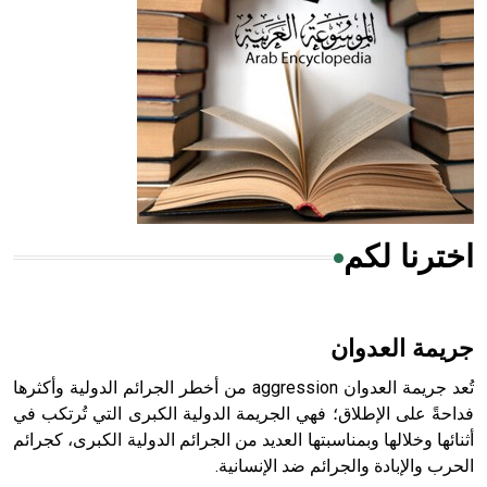
- هل تعلم أن المرجان إفراز حيواني يتكون في البحر ويتركب
من مادة كربونات الكلسيوم، وهو أحمر أو شديد الحمرة وهو
أجود أنواعه، ويمتاز بكبر الحجم ويسمى الش
اخترنا لكم
هل تعلم أن الأبسيد كلمة فرنسية اللفظ تم اعتمادها مصطلحاً
أثرياً يستخدم في العمارة عموماً وفي العمارة الدينية الخاصة
بالكنائس خصوصاً، وفي الإنكليزية أب
جريمة العدوان
تُعد جريمة العدوان aggression من أخطر الجرائم الدولية وأكثرها
فداحةً على الإطلاق؛ فهي الجريمة الدولية الكبرى التي تُرتكب في
أثنائها وخلالها وبمناسبتها العديد من الجرائم الدولية الكبرى، كجرائم
- هل تعلم أن أبجر Abgar اسم معروف جيداً يعود إلى عدد من
الحرب والإبادة والجرائم ضد الإنسانية.
الملوك الذين حكموا مدينة إديسا (الرها) من أبجر الأول وحتى