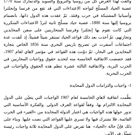
وأَلفت لهذا الغرض كلّ من روسيا والنرويج والسويد والدنمارك سنة 1770
عصبة الحياد المسلّح لتواجه الاعتداءات التي قد تقع من فرنسا وإنجلترا
وأسبانيا المشتبكة في حرب وقتئذ، ثمّ عقدت هذه الدول ذاتها، بانضمام
بروسيا إليها سنة 1800، عصبة حياد مسلّح ثانية لتردّ الاعتداءات المتكررة
التي كانت تقوم بها إنجلترا وفرنسا المتحاربتين على سفن المحايدين
وتجارتهم، ثمّ أخذت بعد ذلك قواعد الحياد تستقر شيئاً فشيئاً، إذ عُقدت عدة
اجتماعات أسفرت عن تصريح باريس البحري سنة 1856 الخاص بتجارة
المحايدين في البحار، ثمّ دوّنت هذه القواعد في مؤتمر لاهاي لعام 1907،
فقد خصصت الاتفاقية الخامسة منه لتحديد حقوق وواجبات المحاربين في
الحرب البرية، والاتفاقية الثالثة عشرة تنظم هذه الحقوق والواجبات في
الحرب البحرية.
1- واجبات والتزامات الدول المحايدة:
نظّمت اتفاقية لاهاي الخامسة لعام 1907 الواجبات التي يتعيّن على الدول
المحايدة الالتزام بها، وفقاً لقواعد العرف الدولي. والفكرة الأساسية التي
تدور حولها هذه الواجبات هي اعتبار الدولة المحايدة من «الغير» في الحرب
القائمة، فلا تشترك فيها ولا تسري عليها القواعد التي نصت عليها. وبناء على
ذلك فإنّ حالة «الحياد» هنا تفرض على الدول المحايدة ثلاثة واجبات رئيسة
تتمثّل في الآتي: