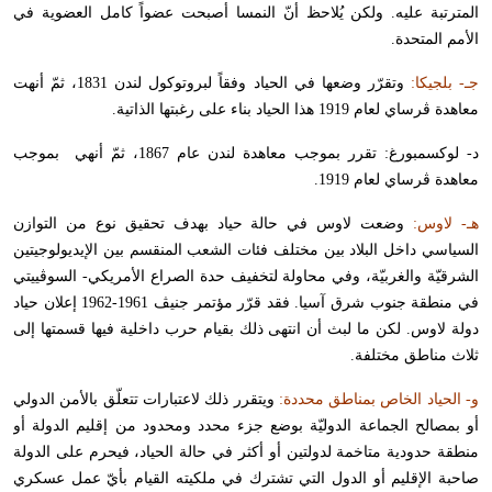
المترتبة عليه. ولكن يُلاحظ أنّ النمسا أصبحت عضواً كامل العضوية في
الأمم المتحدة.
جـ- بلجيكا:
وتقرّر وضعها في الحياد وفقاً لبروتوكول لندن 1831، ثمّ أنهت
معاهدة ڤرساي لعام 1919 هذا الحياد بناء على رغبتها الذاتية.
د- لوكسمبورغ: تقرر بموجب معاهدة لندن عام 1867، ثمّ أنهي بموجب
معاهدة ڤرساي لعام 1919.
هـ- لاوس:
وضعت لاوس في حالة حياد بهدف تحقيق نوع من التوازن
السياسي داخل البلاد بين مختلف فئات الشعب المنقسم بين الإيديولوجيتين
الشرقيّة والغربيّة، وفي محاولة لتخفيف حدة الصراع الأمريكي- السوڤييتي
في منطقة جنوب شرق آسيا. فقد قرّر مؤتمر جنيڤ 1961-1962 إعلان حياد
دولة لاوس. لكن ما لبث أن انتهى ذلك بقيام حرب داخلية فيها قسمتها إلى
ثلاث مناطق مختلفة.
و- الحياد الخاص بمناطق محددة:
ويتقرر ذلك لاعتبارات تتعلّق بالأمن الدولي
أو بمصالح الجماعة الدوليّة بوضع جزء محدد ومحدود من إقليم الدولة أو
منطقة حدودية متاخمة لدولتين أو أكثر في حالة الحياد، فيحرم على الدولة
صاحبة الإقليم أو الدول التي تشترك في ملكيته القيام بأيّ عمل عسكري