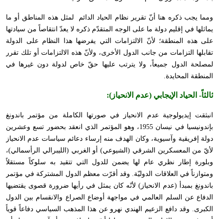
ومما يجب ذكره هنا أنّ تقرير نظام الحياد الدائم لمثل هذه المناطق أو ما
يماثلها في إقليم دولة ما على الوجه المتقدّم ذكره لا يعدّ انتقاصاً من سيادتها
على هذه المنطقة؛ لأنّ الالتزامات التي يفرضها هذا النظام على الدولة
تقابلها التزامات من جانب الدول الأخرى، ولأنّ هذه الالتزامات أو تلك تقرر
لمصلحة الدول جميعاً، ولا يترتب عليها حقّ خاص لدولة دون غيرها في
المنطقة المحايدة.
ثالثاً-
الحياد الإيجابي (عدم الانحياز)
:
انبثقت إيديولوجية عدم الانحياز في صورتها الكاملة من مؤتمر باندونغ
بإندونيسيا في نيسان 1955، وهو المؤتمر الذي انعقد بحضور تسع وعشرين
دولة إفريقية وآسيوية، وكان الهدف منه إرساء دعائم سياسات عدم الانحياز
لأيّ من المعسكرين الشرقي (الشيوعي) أو الغربي (الليبرالي الرأسمالي)،
وبلورة إطار نظري عام لها يضمن للدول التي تتقيد به سلوكاً مستقلاً
ومتوازناً في العلاقات الدوليّة. وقد أقرّت معظم الدول المشتركة في مؤتمر
باندونغ بمبدأ (عدم الانحياز) لأنّه كان يمثل في رأيها ضرورة قصوى يقتضيها
الدفاع عن السلم العالمي في مواجهة أوضاع الصراع والانقسام بين الدول
الكبرى. وقد دافع الزعيم الهندي نهرو عن هذا المذهب السياسي دفاعاً قوياً