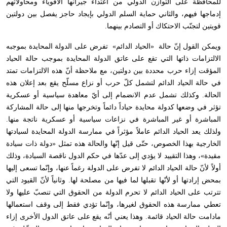
للمحافظة على التوازن الدولي من اعتداء جيرانها الأقوياء ومحاولاتهم
إدماجها فيهم، والثاني حماية السلم الدولي بإيجاد حاجز يفصل بين دولتين
قويتين لتجنّب الاحتكاك أو التصادم بينهما.
ويمكن القول إنّ حالة «الحياد الدائم» تفرض على الدولة المحايدة بموجبه
الالتزامات ذاتها التي تقع على عاتق الدولة المحايدة بموجب حالة الحياد
المؤقت إزاء حرب محددة بين دولتين، مع ملاحظة أنّ هذه الالتزامات تمتد
في حالة الحياد الدائم لتشمل كلّ حرب أو نزاع مسلّح يقع بعد إعلان هذه
الحالة. وكذلك تشمل عدم الانضمام إلى أيّ معاهدة سياسية أو عسكرية
تؤثر في وضعها كدولة محايدة حياداً دائماً وتخرجها منها إلى حالة المشاركة
المباشرة أو غير المباشرة في نزاعات سياسية أو عسكرية ناتجة منها.
ولذلك يعد الحياد الدائم عاملاً مؤثراً في ممارسة الدولة المحايدة لسيادتها
الخارجية بهذا الخصوص، حتّى قيل إنّها والحالة هذه تمثل «دولة ذات سيادة
مقيدة»، وهذا التقييد لا يؤدي إلى عدّها في حكم الدول ناقصة السيادة، وذلك
أولاً لأنّ حالة الحياد الدائم لا تفرض على الدولة رغماً عنها، وإنّما تسعى إليها
بمحض إرادتها أو لأنّها تقبلها لما فيها من مصلحة لها. وثانياً لأنّ القيود التي
تترتب على الحياد الدائم لا تحرم الدولة من الحقوق التي تنصبّ عليها ولا
تعطي ممارسة هذه الحقوق لغيرها، وإنّما تؤدي فقط إلى وقف استعمالها
مادامت حالة الحياد قائمة. وهذا يعني أنّه يقع على عاتق الدول الأخرى إزاء