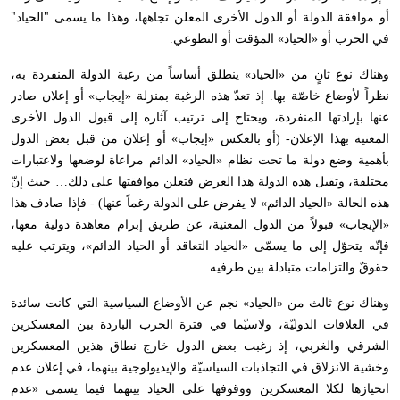
أو موافقة الدولة أو الدول الأخرى المعلن تجاهها، وهذا ما يسمى "الحياد"
في الحرب أو «الحياد» المؤقت أو التطوعي.
وهناك نوع ثانٍ من «الحياد» ينطلق أساساً من رغبة الدولة المنفردة به،
نظراً لأوضاع خاصّة بها. إذ تعدّ هذه الرغبة بمنزلة «إيجاب» أو إعلان صادر
عنها بإرادتها المنفردة، ويحتاج إلى ترتيب آثاره إلى قبول الدول الأخرى
المعنية بهذا الإعلان- (أو بالعكس «إيجاب» أو إعلان من قبل بعض الدول
بأهمية وضع دولة ما تحت نظام «الحياد» الدائم مراعاة لوضعها ولاعتبارات
مختلفة، وتقبل هذه الدولة هذا العرض فتعلن موافقتها على ذلك… حيث إنّ
هذه الحالة «الحياد الدائم» لا يفرض على الدولة رغماً عنها) - فإذا صادف هذا
«الإيجاب» قبولاً من الدول المعنية، عن طريق إبرام معاهدة دولية معها،
فإنّه يتحوّل إلى ما يسمّى «الحياد التعاقد أو الحياد الدائم»، ويترتب عليه
حقوقٌ والتزامات متبادلة بين طرفيه.
وهناك نوع ثالث من «الحياد» نجم عن الأوضاع السياسية التي كانت سائدة
في العلاقات الدوليّة، ولاسيّما في فترة الحرب الباردة بين المعسكرين
الشرقي والغربي، إذ رغبت بعض الدول خارج نطاق هذين المعسكرين
وخشية الانزلاق في التجاذبات السياسيّة والإيديولوجية بينهما، في إعلان عدم
انحيازها لكلا المعسكرين ووقوفها على الحياد بينهما فيما يسمى «عدم