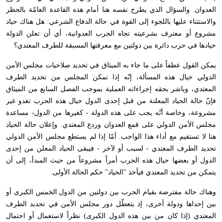
العدوان. والسؤال الذي يطرح نفسه هنا أمام هذه القاعدة العامّة بالحظر
والاستثناء عليها باللجوء إلى القوة في حالة الدفاع الشرعي: هل هناك حياد
مشروع أو معترف بشرعيته تجاه الحرب العدوانية، أي أن تعلن الدولة
حيادها في حرب دائرة بين دولتين مع معرفتها المسبقة للطرف المعتدي؟
يمكن القول عطفاً على ما جاء به الميثاق في تحديد صلاحيات مجلس الأمن
الدولي حيال هذه المسألة، إنّه إذا تمكن المجلس من تحديد الطرف
المعتدي، وباشر بحقه إجراءاته العملية بموجب الفصل السابع من الميثاق
فإنّ حالة الحياد المعلنة من قبل إحدى الدول حيال هذه الحرب تغدو غير
مشروعة، وخاصة أنّه يجب على هذه الدولة - كغيرها من الدول- مساعدة
مجلس الأمن الدولي على قمع العدوان وردع المعتدي. وإعلان حالة الحياد
هنا لا تستقيم مع أداء هذا الواجب. أمّا إذا لم يستطع مجلس الأمن الدولي
تحديد الطرف المعتدي - لسبب أو لآخر - فيبقى الحياد المعلن من إحدى
الدول أو بعضها حيال هذه الحرب أمراً مشروعاً من حيث المبدأ، إلى أن
يتمكن من تحديد المعتدي فيأخذ "الحياد" حكم الحالة الأولى.
وهناك حالة مفترضة بقيام الحرب بين دولتين من الدول الخمس الكبرى أو
بين إحداها ودولة أخرى، إذ يتعطّل دور مجلس الأمن في تحديد الطرف
المعتدي (إذا كان من بين هذه الدول الكبرى) نظراً لاستعمال أو احتمال