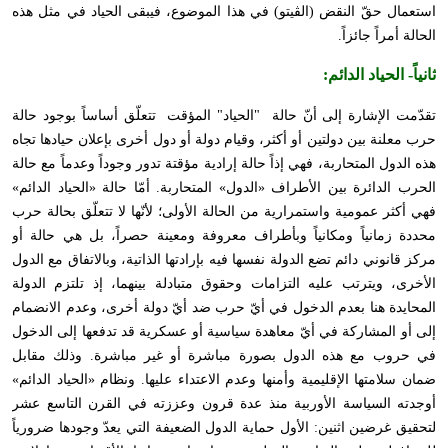
استعمال حقّ النقض (الڤيتو) في هذا الموضوع، فيبقى الحياد في مثل هذه
الحالة أمراً جائزاً.
ثانياً-
الحياد الدائم
:
تقدّمت الإشارة إلى أنّ حالة "الحياد" المؤقت تتعلّق أساساً بوجود حالة
حرب معلنة بين دولتين أو أكثر، وقيام دولة أو دول أخرى بإعلان حيادها تجاه
هذه الدول المتحاربة، فهي إذاً حالة إرادية مؤقتة تدور وجوداً وعدماً مع حالة
الحرب الدائرة بين الأطراف «الدول» المتحاربة. أمّا حالة «الحياد الدائم»
فهي أكثر عمومية واستمرارية من الحالة الأولى؛ لأنّها لا تتعلّق بحالة حرب
محددة زمانياً ومكانياً وبأطراف معروفة ومعينة حصراً، بل هي حالة أو
مركز قانوني دائم تضع الدولة نفسها فيه بإرادتها الذاتية، وبالاتفاق مع الدول
الأخرى، ويترتب عليه التزامات وحقوق متبادلة بينهما، إذ تلتزم الدولة
المحايدة هنا بعدم الدخول في أيّ حرب ضد أيّ دولة أخرى، وعدم الانضمام
إلى أو المشاركة في أيّ معاهدة سياسية أو عسكرية قد تدفعها إلى الدخول
في حروب مع هذه الدول بصورة مباشرة أو غير مباشرة. وذلك مقابل
ضمان سلامتها الإقليمية وأمنها وعدم الاعتداء عليها. ونظام «الحياد الدائم»
أوجدته السياسة الأوربية منذ عدة قرون وعززته في القرن التاسع عشر
لتحقيق غرضين اثنين: الأول حماية الدول الضعيفة التي يعدّ وجودها ضرورياً