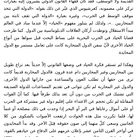
القديمة ولا الوسطى، فقد كان فقهاء القانون الدولي يشيرون إليه بعبارات
تركز على مضمونه، كغرشيوس الذي عبّر عن ذلك بقوله: «الدولة التي تتخذ
موقف الوسط في الحرب»، وغيره بعبارة «الدولة التي تقف ثابتة بين
المتحاربين…»، ولذلك لم يتبلور مفهوم «الحياد» إلاّ عندما ساد في العالم
مبدأ الاستقلال وتوطدت أركان العلاقات الدبلوماسية بين الدول. كما طرحت
قضايا الحياد في الحرب البحرية على بساط البحث قبل سواها من أنواع
الحياد الأخرى لأنّ سفن الدول المتحاربة كانت على تعامل مستمر مع الدول
المحايدة.
وهكذا لم تستقر فكرة الحياد في وضعها القانوني إلاّ حديثاً بعد نزاع طويل
بين المحاربين وغير المحاربين دام عدة قرون. فالدول المحاربة قديماً كانت
ترى من حقها أن تطلب العون والمساعدة من جاراتها الدول الأخرى،
والدول غير المحاربة لم تكن تتوانى في تقديم المساعدات للدولة الصديقة
التي تشتبك في الحرب من دون أن تعد بذلك طرفاً فيها. كما أنّ القوات
المقاتلة لم تكن تحجم عن الاعتداء على إقليم دولة غير مشتركة في الحرب
أو على أموال رعاياها في البر أو البحر إذا وجدت في ذلك مصلحة أو غنماً
لها، فلما تكررت مثل هذه الحوادث ارتفعت الأصوات بالشكوى من كلا
الجانبين وسعى كلّ منهما إلى صون حقوقه قِبَلَ الآخر. وقد بدأ المحايدون
في أواخر القرن الثامن عشر بإعلان عزمهم على الدفاع عن حيادهم بالقوة،