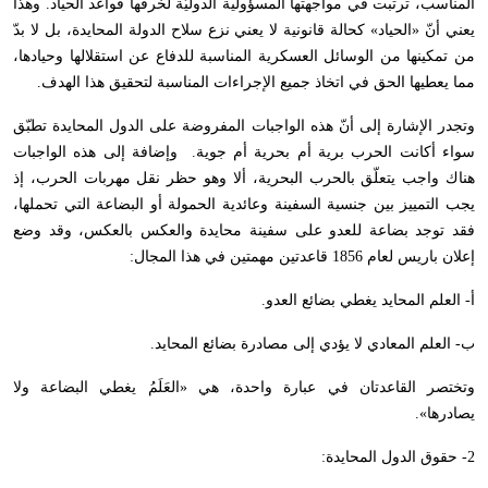
المناسب، ترتبت في مواجهتها المسؤولية الدوليّة لخرقها قواعد الحياد. وهذا
يعني أنّ «الحياد» كحالة قانونية لا يعني نزع سلاح الدولة المحايدة، بل لا بدّ
من تمكينها من الوسائل العسكرية المناسبة للدفاع عن استقلالها وحيادها،
مما يعطيها الحق في اتخاذ جميع الإجراءات المناسبة لتحقيق هذا الهدف.
وتجدر الإشارة إلى أنّ هذه الواجبات المفروضة على الدول المحايدة تطبّق
سواء أكانت الحرب برية أم بحرية أم جوية. وإضافة إلى هذه الواجبات
هناك واجب يتعلّق بالحرب البحرية، ألا وهو حظر نقل مهربات الحرب، إذ
يجب التمييز بين جنسية السفينة وعائدية الحمولة أو البضاعة التي تحملها،
فقد توجد بضاعة للعدو على سفينة محايدة والعكس بالعكس، وقد وضع
إعلان باريس لعام 1856 قاعدتين مهمتين في هذا المجال:
أ- العلم المحايد يغطي بضائع العدو.
ب- العلم المعادي لا يؤدي إلى مصادرة بضائع المحايد.
وتختصر القاعدتان في عبارة واحدة، هي «العَلَمُ يغطي البضاعة ولا
يصادرها».
2- حقوق الدول المحايدة: