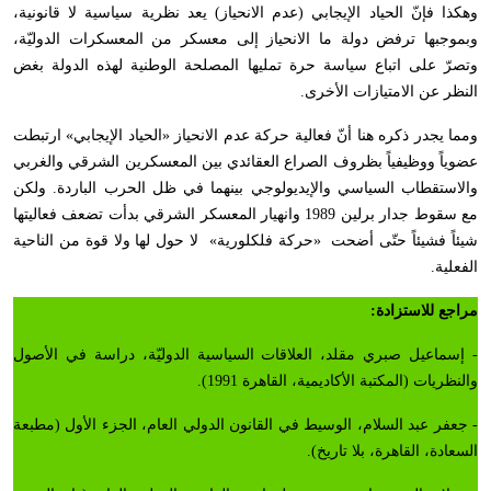
وهكذا فإنّ الحياد الإيجابي (عدم الانحياز) يعد نظرية سياسية لا قانونية،
وبموجبها ترفض دولة ما الانحياز إلى معسكر من المعسكرات الدوليّة،
وتصرّ على اتباع سياسة حرة تمليها المصلحة الوطنية لهذه الدولة بغض
النظر عن الامتيازات الأخرى.
ومما يجدر ذكره هنا أنّ فعالية حركة عدم الانحياز «الحياد الإيجابي» ارتبطت
عضوياً ووظيفياً بظروف الصراع العقائدي بين المعسكرين الشرقي والغربي
والاستقطاب السياسي والإيديولوجي بينهما في ظل الحرب الباردة. ولكن
مع سقوط جدار برلين 1989 وانهيار المعسكر الشرقي بدأت تضعف فعاليتها
شيئاً فشيئاً حتّى أضحت «حركة فلكلورية» لا حول لها ولا قوة من الناحية
الفعلية.
مراجع للاستزادة:
- إسماعيل صبري مقلد، العلاقات السياسية الدوليّة، دراسة في الأصول
والنظريات (المكتبة الأكاديمية، القاهرة 1991).
- جعفر عبد السلام، الوسيط في القانون الدولي العام، الجزء الأول (مطبعة
السعادة، القاهرة، بلا تاريخ).