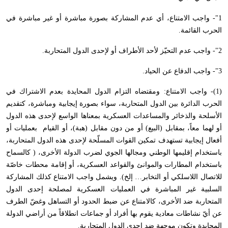
1"- واجب الامتناع، أي عدم المشاركة بصورة مباشرة أو غير مباشرة في
الحرب القائمة.
2"- واجب عدم التحيّز لأحد الأطراف أو لإحدى الدول المتحاربة.
3"- واجب الدفاع عن الحياد.
(1)- واجب الامتناع: ومقتضاه التزام الدول المحايدة بعدم الاشتراك في
الحرب الدائرة بين الدول المتحاربة، سواء بصورة إيجابية ومباشرة، كتقديم
الأسلحة والذخائر والمساعدات العسكرية بمعناها الواسع لإحدى هذه الدول
أو لهما معاً، بمقابل (البيع) أو من دون مقابل (هبة)، أو القيام بعمليات أو
أفعال إيجابية تستهدف تمكين القوات المسلّحة لإحدى هذه الدول المتحاربة،
باستخدام إقليمها الوطني ومجالها الجوي لضرب الدولة الأخرى، ( كالسماح
باستخدام المطارات والموانئ والقواعد العسكرية، أو إقامة محطات خاصّة
للاتصال اللاسلكي أو التخابر… إلخ). ويشمل واجب الامتناع كذلك المشاركة
السلبية غير المباشرة في العمليات العسكرية لمصلحة إحدى الدول
المتحاربة ضد الأخرى، كالامتناع عن ضبط الحدود أو التساهل وغضّ الطرف
عن أيّ نشاطات معادية يقوم بها أفراد أو جماعات انطلاقاً من أراضي الدولة
المحايدة وتكون موجهة ضد إحدى الدول المتحاربة.