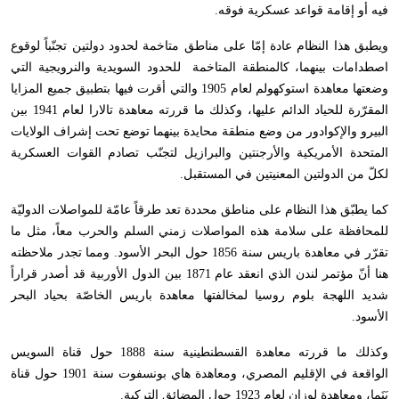
فيه أو إقامة قواعد عسكرية فوقه.
ويطبق هذا النظام عادة إمّا على مناطق متاخمة لحدود دولتين تجنّباً لوقوع
اصطدامات بينهما، كالمنطقة المتاخمة للحدود السويدية والنرويجية التي
وضعتها معاهدة استوكهولم لعام 1905 والتي أقرت فيها بتطبيق جميع المزايا
المقرّرة للحياد الدائم عليها، وكذلك ما قررته معاهدة تالارا لعام 1941 بين
البيرو والإكوادور من وضع منطقة محايدة بينهما توضع تحت إشراف الولايات
المتحدة الأمريكية والأرجنتين والبرازيل لتجنّب تصادم القوات العسكرية
لكلّ من الدولتين المعنيتين في المستقبل.
كما يطبّق هذا النظام على مناطق محددة تعد طرقاً عامّة للمواصلات الدوليّة
للمحافظة على سلامة هذه المواصلات زمني السلم والحرب معاً، مثل ما
تقرّر في معاهدة باريس سنة 1856 حول البحر الأسود. ومما تجدر ملاحظته
هنا أنّ مؤتمر لندن الذي انعقد عام 1871 بين الدول الأوربية قد أصدر قراراً
شديد اللهجة بلوم روسيا لمخالفتها معاهدة باريس الخاصّة بحياد البحر
الأسود.
وكذلك ما قررته معاهدة القسطنطينية سنة 1888 حول قناة السويس
الواقعة في الإقليم المصري، ومعاهدة هاي بونسفوت سنة 1901 حول قناة
بَنَما، ومعاهدة لوزان لعام 1923 حول المضائق التركية.