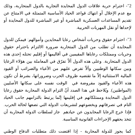
2"- احترام حرية علاقات الدول المحايدة التجارية بالدول المتحاربة، وذلك
مع عدم الإخلال أو انتهاك قواعد الحياد الأساسية المتمثلة في الامتناع عن
تقديم المساعدات العسكرية المباشرة أو غير المباشرة للدول المحايدة أو
لإحداها أو نقل المهربات الحربية.
3"- احترام حقوق وحريات أشخاص رعايا المحايدين وأموالهم: فيمكن للدول
المحايدة أن تطلب من الدول المتحاربة ضرورة الالتزام باحترام حقوق
وحريات وممتلكات رعاياها المقيمين في أقاليمها أو إقليم تحتله إحدى هذه
الدول المتحاربة. وعلى هذه الدول ألاّ تفرّق في المعاملة بين هؤلاء الرعايا
وبين سكانها الوطنيين وألاّ تفرض عليهم من الأعباء والضرائب أو القيود
المالية الاستثنائية إلاّ ما تقتضيه ظروف الحرب وضروراتها، بشرط أن تكون
هذه الأعباء والقيود مفروضة في الوقت نفسه على سكانها الأصليين
(المواطنين). ويُلاحظ في هذا الصدد أنّ التزام الدولة المحاربة حقوق رعايا
الدول المحايدة وممتلكاتهم في إقليمها إنّما يرتبط بالتزامهم جانب الحياد
التام في تصرفاتهم وبخضوعهم لتشريعات الدولة التي تضعها لحالة الحرب.
فإذا خرج الرعايا المحايدون عن حيادهم جاز لسلطات الدولة المحاربة أن
تتخذ بحقهم الإجراءات القانونية المناسبة.
كما يجوز للدولة المحاربة - إذا اقتضت ذلك متطلبات الدفاع الوطني