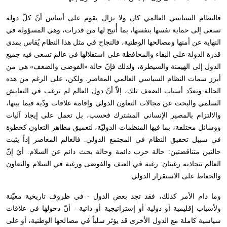
فالنظام السياسي العالمي كان ولا يزال يقوم على أساس أنّ كلّ دولة
تسعى إلى حماية نفسها بنفسها، بما أُتيح لها من قدرات، وهي المسؤولة في
النهاية عن أمنها ومصالحها الوطنية، فالنجاح في مثل هذا النظام يُقاس بمدى
قدرة الدولة على البقاء والمحافظة على استقلالها في عالم تسعى فيه جميع
الدول إلى الهيمنة والسيطرة، ولذلك فإنّ حالة «الفوضى والضعف» هي من
أبرز سمات النظام السياسي العالمي المعاصر. ولكن، على الرغم من هذه
الحالة وتعدّد أسباب الضعف تلك، إلاّ أنّ دول العالم لم ترغب في التعايش
السلمي والبحث عن مجالات التعاون الدولي وإقامة علاقات ودّية فيما بينها،
والالتزام بالمصير الإنساني المشترك فحسب، بل تعمل على إيجاد آليات
ووسائل مختلفة، بما فيها المنظمات الدوليّة، لتعميق مظاهر التعاون كخطوة
في سبيل تحقيق النظام في المجتمع الدولي. فالعالم المعاصر إذاً يثبت
حالتين متناقضتين: حالة حرب دائمة وحالة بحث دائم عن السلام. أيّ إنّ
العالم تتجاذبه رغبتان: رغبة في العنف والفوضى ورغبة في السلام والتعاون
والحفاظ على الاستقرار الدولي.
وما دام الأمر كذلك، فقد تجد بعض الدول - في ظروف تاريخية معيّنة
ولأسباب إقليمية أو دولية أو إستراتيجية أو ذاتية - أنّ دخولها في علاقات
سياسية كاملة مع الدول الأخرى قد يؤثر سلباً في مصالحها الوطنية، أو على