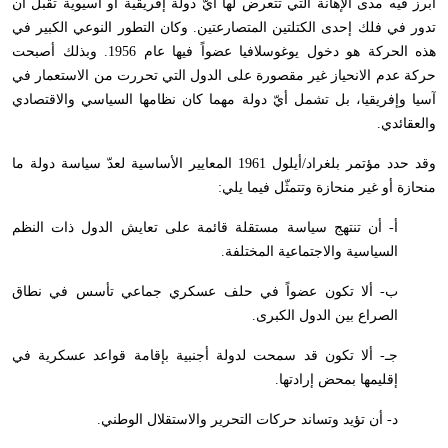
أبرز فيه مدى الإهانة التي تتعرض لها أيّ دولة إفريقية أو آسيوية تقبل أن
تدور في فلك إحدى الكتلتين المتصارعتين. وكان التطور النوعي الكبير في
هذه الحركة هو دخول يوغوسلافيا عضواً فيها عام 1956. وبذلك أصبحت
حركة عدم الانحياز غير مقصورة على الدول التي تحررت من الاستعمار في
آسيا وإفريقيا، بل تشمل أيّ دولة مهما كان نظامها السياسي والاقتصادي
والعقائدي.
وقد حدد مؤتمر بلغراد/أيلول 1961 المعايير الأساسية لعدّ سياسة دولة ما
منحازة أو غير منحازة وتتمثّل فيما يلي:
أ- أن تنتهج سياسة مستقلة قائمة على تعايش الدول ذات النظم
السياسية والاجتماعية المختلفة.
ب- ألا تكون عضواً في حلف عسكري جماعي تأسس في نطاق
الصراع بين الدول الكبرى.
جـ- ألا تكون قد سمحت لدولة أجنبية بإقامة قواعد عسكرية في
إقليمها بمحض إرادتها.
د- أن تؤيد وتساند حركات التحرير والاستقلال الوطني.