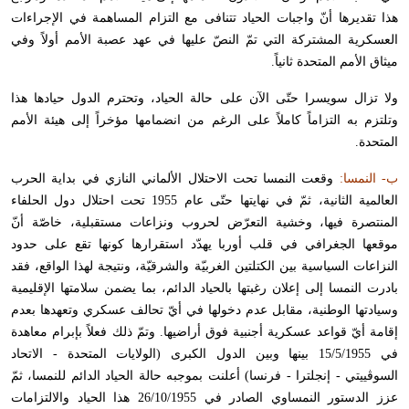
هذا تقديرها أنّ واجبات الحياد تتنافى مع التزام المساهمة في الإجراءات
العسكرية المشتركة التي تمّ النصّ عليها في عهد عصبة الأمم أولاً وفي
ميثاق الأمم المتحدة ثانياً.
ولا تزال سويسرا حتّى الآن على حالة الحياد، وتحترم الدول حيادها هذا
وتلتزم به التزاماً كاملاً على الرغم من انضمامها مؤخراً إلى هيئة الأمم
المتحدة.
ب- النمسا:
وقعت النمسا تحت الاحتلال الألماني النازي في بداية الحرب
العالمية الثانية، ثمّ في نهايتها حتّى عام 1955 تحت احتلال دول الحلفاء
المنتصرة فيها، وخشية التعرّض لحروب ونزاعات مستقبلية، خاصّة أنّ
موقعها الجغرافي في قلب أوربا يهدّد استقرارها كونها تقع على حدود
النزاعات السياسية بين الكتلتين الغربيّة والشرقيّة، ونتيجة لهذا الواقع، فقد
بادرت النمسا إلى إعلان رغبتها بالحياد الدائم، بما يضمن سلامتها الإقليمية
وسيادتها الوطنية، مقابل عدم دخولها في أيّ تحالف عسكري وتعهدها بعدم
إقامة أيّ قواعد عسكرية أجنبية فوق أراضيها. وتمّ ذلك فعلاً بإبرام معاهدة
في 15/5/1955 بينها وبين الدول الكبرى (الولايات المتحدة - الاتحاد
السوڤييتي - إنجلترا - فرنسا) أعلنت بموجبه حالة الحياد الدائم للنمسا، ثمّ
عزز الدستور النمساوي الصادر في 26/10/1955 هذا الحياد والالتزامات