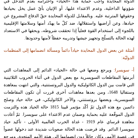
الدولة المحايدة واجب حماية هذا «الحياد» واحترامه بعدم التدخّل في
شؤونها الداخلية، وعدم الاعتداء عليها، أو الإتيان بأيّ عمل يخل بحيادها
وحقوقها المترتبة عليه. وبالمقابل للدولة المحايدة حقّ الدفاع المشروع عن
حيادها، وعن أراضيها واستقلالها، ضد كلّ ما يهدّد أمنها وسلامتها الإقليمية
باللجوء إلى استخدام القوة فعلياً إذا تحققت شروطه، وبحقها في الاستعداد
لهذه الحالة بالتسلّح وتجهيز جيشها وتدريبه حفظاً لأمنها وحدودها.
أمثلة عن بعض الدول المحايدة حياداً دائماً ومسألة انضمامها إلى المنظمات
الدوليّة:
أ- سويسرا:
ويرجع وضعها في حالة «الحياد» الدائم إلى المعاهدات التي
أبرمتها المقاطعات السويسرية مع بعض الدول في أثناء الحروب الثلاثينية
التي قامت بين الدول الكاثوليكية والدول البروتستنتية، والتي انتهت بمعاهدة
وستفاليا 1648، ومن بعدها معاهدات أخرى قررت أن تكون المقاطعات
السويسرية، وبعضها بروتستنتي، والآخر الكاثوليكي، في حالة حياد وصلح
دائمين مع هذه الدول ثمّ أكّد مؤتمر ڤيينا 1815 حالة الحياد هذه والتزمت
الدول الموقّعة عليه بحماية وضمان عدم الاعتداء على سويسرا. ثمّ أعادت
معاهدة ڤرساي عام 1919 - غداة الحرب العالمية الأولى - تأكيد حياد
سويسرا الدائم. وقد فرضت هذه الحالة صعوبات شديدة عند دخولها عضواً
في عصبة الأمم، وكان حائلاً دون انضمامها إلى هيئة الأمم المتحدة، ومرجع