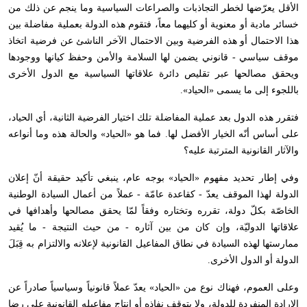
الأقل يعرّضها لخطر التجاذبات والصراعات السياسية وما ينجم عن ذلك من
خسائر مادية أو معنوية أو كليهما معاً، فتقوم هذه الدولة بعملية مفاضلة بين
هذا الاحتمال أو هذه الفرضية وبين الاحتمال الآخر الناشئ عن فرضية اتخاذ
موقف سياسي - قانوني يضمن لها السلامة والأمن وحفظ كيانها ووجودها
ويحقق مصالحها عبر تقليص دائرة علاقاتها السياسية مع الدول الأخرى
باللجوء إلى ما يسمى «الحياد».
فتقرر هذه الدول بعد عملية المفاضلة تلك اختيار الفرضية الثانية، أي الحياد،
على أساس أنّه الخيار الأفضل لها. فما هو «الحياد» والحالة هذه وما أنواعه
والآثار القانونية المترتبة عليه؟
وفي إطار تحديد مفهوم «الحياد» بوجه عام، ينبغي تأكيد حقيقة أنّ إعلان
الدولة لهذا الموقف يعدّ - كقاعدة عامّة - عملاً من أعمال السيادة الوطنية
الخاصّة بكلّ دولة، تقرره وتختاره وفقاً لمّا يحقق مصالحها وأهدافها في
علاقاتها الدوليّة، وإن كان من بين آثاره - من حيث النتيجة - ما يُقيد
ممارستها لهذه السيادة في نطاق المفاعيل القانونية لإعلانه والالتزام به قِبَلَ
الدولة أو الدول الأخرى.
وعلى العموم، فهناك نوع من «الحياد» يعدّ عملاً قانونياً وسياسياً صادراً عن
الإرادة المنفردة للدولة، ولا يتوقف نفاذه أو إنتاج مفاعيله القانونية على رضا