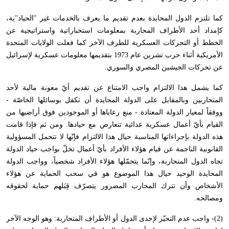
كما تلتزم الدول المحايدة بعدم تقديم ما يعرف بالخدمات غير "الحياد"ية،
كإمداد أحد الأطراف المحاربة بمعلومات استخباراتية واستراتيجية عن
الخطط أو التحركات العسكرية للطرف الآخر كما فعلت الولايات المتحدة
الأمريكية أثناء حرب تشرين عام 1973 بتقديمها معلومات عسكرية لإسرائيل
عن تحركات الجيشين المصري والسوري.
كما يشمل هذا الالتزام واجب الامتناع عن تقديم أيّ معونة مالية لأحد
المتحاربين وبالمقابل على الدولة المحايدة أن تكفل بوسائلها الخاصّة -
ووفقاً لمعيار الدولة المعتادة - منع رعاياها أو الموجودين فوق أراضيها من
القيام بأيّ أعمال عسكرية عدائية تتعارض مع حيادها. ومن ثم فإذا قامت
هذه الدولة بإجراءاتها المناسبة حيال هذا الالتزام فإنّها لا تتحمل المسؤولية
القانونية الناجمة عن قيام هؤلاء الأفراد بأيّ أعمال تخلّ بواجب حياد الدولة
تجاه الدول المتحاربة، وإنّما يتحمّلها هؤلاء الأفراد شخصياً، وواجب الدولة
المحايدة الوحيد حيال هذا الموضوع هو في سحب الحماية عن هؤلاء
الأشخاص وأن تترك المحارب المضرور يتصرّف قِبَلهم حماية لحقوقه
ومصالحه.
(2)- واجب عدم التحيّز لإحدى الدول أو الأطراف المتحاربة: وهو الوجه الآخر