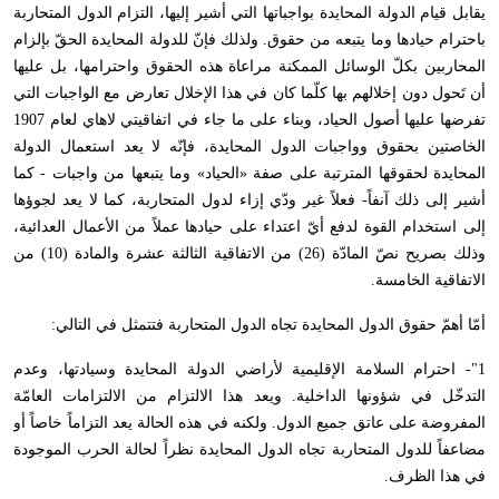
يقابل قيام الدولة المحايدة بواجباتها التي أشير إليها، التزام الدول المتحاربة
باحترام حيادها وما يتبعه من حقوق. ولذلك فإنّ للدولة المحايدة الحقّ بإلزام
المحاربين بكلّ الوسائل الممكنة مراعاة هذه الحقوق واحترامها، بل عليها
أن تَحول دون إخلالهم بها كلّما كان في هذا الإخلال تعارض مع الواجبات التي
تفرضها عليها أصول الحياد، وبناء على ما جاء في اتفاقيتي لاهاي لعام 1907
الخاصتين بحقوق وواجبات الدول المحايدة، فإنّه لا يعد استعمال الدولة
المحايدة لحقوقها المترتبة على صفة «الحياد» وما يتبعها من واجبات - كما
أشير إلى ذلك آنفاً- فعلاً غير ودّي إزاء لدول المتحاربة، كما لا يعد لجوؤها
إلى استخدام القوة لدفع أيّ اعتداء على حيادها عملاً من الأعمال العدائية،
وذلك بصريح نصّ المادّة (26) من الاتفاقية الثالثة عشرة والمادة (10) من
الاتفاقية الخامسة.
أمّا أهمّ حقوق الدول المحايدة تجاه الدول المتحاربة فتتمثل في التالي:
1"- احترام السلامة الإقليمية لأراضي الدولة المحايدة وسيادتها، وعدم
التدخّل في شؤونها الداخلية. ويعد هذا الالتزام من الالتزامات العامّة
المفروضة على عاتق جميع الدول. ولكنه في هذه الحالة يعد التزاماً خاصاً أو
مضاعفاً للدول المتحاربة تجاه الدول المحايدة نظراً لحالة الحرب الموجودة
في هذا الظرف.