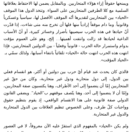
ويمنحها حقوقاً إزاء هؤلاء المتحاربين. وبالمقابل يضمن لها الاحتفاظ بعلاقاتها
السلمية مع كلا الطرفين المتحاربين على السواء. وتتخذ الدول هذا الموقف
«الحياد» بين المتحاربين لتقديرها أنّه الموقف الأفضل لها، سياسياً وعسكرياً
وقانونياً. وما دام موقفاً إرادياً منها فلها أن تخرج منه متى شاءت، إذا قدّرت
أنّ حيادها في هذه الحرب سيصيبها بأضرار وخسائر كبيرة، أو أنّ الأسباب
الداعية لحيادها قد زالت وانتفت أهميتها… إلخ، وهو على العموم مؤقت
بدوام واستمرار حالة الحرب - قانونياً وفعلياً - بين الدولتين المتحاربتين، فإذا
انتهت هذه الحرب انتهت حالة «الحياد» تلقائياً بانتفاء أسبابها، ولذلك سمّي بـ
«الحياد المؤقت».
فالذي كان يحدث عند قيام أيّ حرب بين دولتين أو أكثر، هو انقسام فعلي
بين الدول، إلى دول متحاربة ودول غير متحاربة، وكان من حقّ غير
المتحاربين إمّا أن ينضموا إلى أحد الأطراف، وهنا يكتسبون صفة المحاربين،
وإمّا أن لا ينضموا إلى أحد، وهنا يتّصف موقفهم ب"الحياد". ويضفي القانون
الدولي صفة قانونية على هذا الانقسام الواقعي، إذ يقوم بتنظيم حقوق
وواجبات كلّ طرف، وعلى الخصوص تنظيم العلاقات بين الدول المتحاربة
والدول غير المتحاربة.
ولم يكن «الحياد» بالمفهوم الذي استقرّ عليه الآن معروفاً، لا في العصور