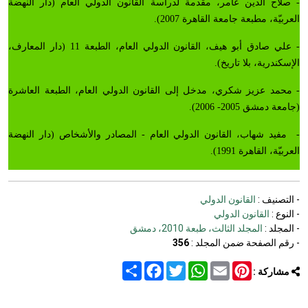
- صلاح الدين عامر، مقدمة لدراسة القانون الدولي العام (دار النهضة
العربيّة، مطبعة جامعة القاهرة 2007).
- علي صادق أبو هيف، القانون الدولي العام، الطبعة 11 (دار المعارف،
الإسكندرية، بلا تاريخ).
- محمد عزيز شكري، مدخل إلى القانون الدولي العام، الطبعة العاشرة
(جامعة دمشق 2005- 2006).
- مفيد شهاب، القانون الدولي العام - المصادر والأشخاص (دار النهضة
العربيّة، القاهرة 1991).
- التصنيف :
القانون الدولي
- النوع :
القانون الدولي
- المجلد :
المجلد الثالث، طبعة 2010، دمشق
- رقم الصفحة ضمن المجلد :
356
Share
Facebook
Twitter
WhatsApp
Email
Pinterest
مشاركة :