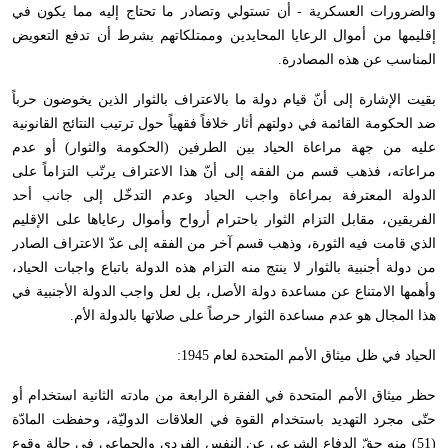
والضرورات العسكرية - أن تستولي وتصادر ما تحتاج إليه مما يكون في
إقليمها من أموال الرعايا المحايدين وممتلكاتهم بشرط أن تدفع التعويض
المناسب عن هذه المصادرة.
بقيت الإشارة إلى أنّ قيام دولة ما بالاعتراف بالثوار الذين يخوضون حرباً
ضد الحكومة القائمة في دولتهم أثار خلافاً فقهياً حول ترتيب النتائج القانونية
عليه من جهة مراعاة الحياد بين الطرفين (الحكومة والثوار) أو عدم
مراعاته، فذهب قسم من الفقه إلى أنّ هذا الاعتراف يرتّب التزاماً على
الدولة المعترفة بمراعاة واجب الحياد وعدم التدخّل إلى جانب أحد
الفريقين، مقابل التزام الثوار باحترام أرواح وأموال رعاياها على الإقليم
الذي قامت فيه الثورة، وذهب قسم آخر من الفقه إلى عدّ الاعتراف الصادر
من دولة أجنبية بالثوار لا ينتج منه التزام هذه الدولة باتباع واجبات الحياد،
وأهمها الامتناع عن مساعدة دولة الأصل، بل لعل واجب الدولة الأجنبية في
هذا المجال هو عدم مساعدة الثوار حرصاً على صلاتها بالدولة الأم.
الحياد في ظل ميثاق الأمم المتحدة لعام 1945:
حظر ميثاق الأمم المتحدة في الفقرة الرابعة من مادته الثانية استخدام أو
حتّى مجرد التهديد باستخدام القوة في العلاقات الدوليّة، وحفظت المادّة
(51) منه حقّ الدفاع الشرعي عن النفس الفردي والجماعي في حالة وقوع