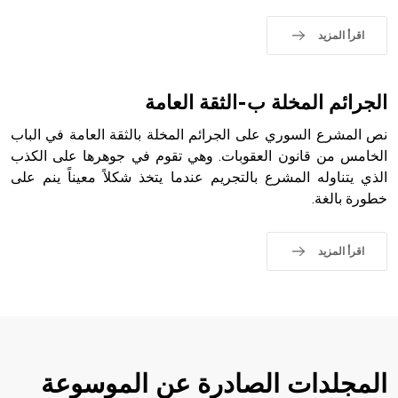
التاسع، وهم ينتسبون إلى أسرة أوسروين
اقرأ المزيد
- هل تعلم أن الأبجدية الكنعانية تتألف من /22/ علامة كتابية
الجرائم المخلة ب-الثقة العامة
sign تكتب منفصلة غير متصلة، وتعتمد المبدأ الأكوروفوني،
حيث تقتصر القيمة الصوتية للعلامة الك
نص المشرع السوري على الجرائم المخلة بالثقة العامة في الباب
الخامس من قانون العقوبات. وهي تقوم في جوهرها على الكذب
الذي يتناوله المشرع بالتجريم عندما يتخذ شكلاً معيناً ينم على
خطورة بالغة.
اقرأ المزيد
المجلدات الصادرة عن الموسوعة