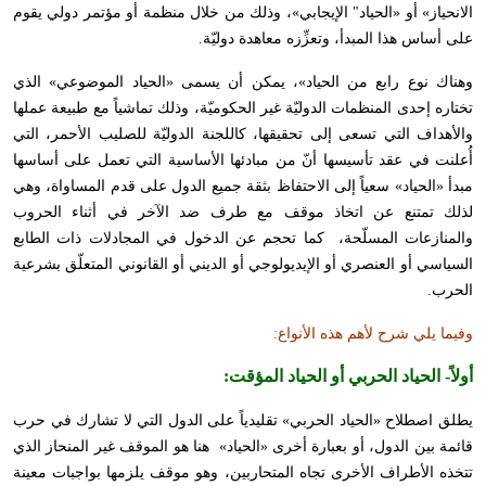
الانحياز» أو «الحياد" الإيجابي»، وذلك من خلال منظمة أو مؤتمر دولي يقوم
على أساس هذا المبدأ، وتعزِّزه معاهدة دوليّة.
وهناك نوع رابع من الحياد»، يمكن أن يسمى «الحياد الموضوعي» الذي
تختاره إحدى المنظمات الدوليّة غير الحكوميّة، وذلك تماشياً مع طبيعة عملها
والأهداف التي تسعى إلى تحقيقها، كاللجنة الدوليّة للصليب الأحمر، التي
أُعلنت في عقد تأسيسها أنّ من مبادئها الأساسية التي تعمل على أساسها
مبدأ «الحياد» سعياً إلى الاحتفاظ بثقة جميع الدول على قدم المساواة، وهي
لذلك تمتنع عن اتخاذ موقف مع طرف ضد الآخر في أثناء الحروب
والمنازعات المسلّحة، كما تحجم عن الدخول في المجادلات ذات الطابع
السياسي أو العنصري أو الإيديولوجي أو الديني أو القانوني المتعلّق بشرعية
الحرب.
وفيما يلي شرح لأهم هذه الأنواع:
أولاً-
الحياد الحربي أو الحياد المؤقت:
يطلق اصطلاح «الحياد الحربي» تقليدياً على الدول التي لا تشارك في حرب
قائمة بين الدول، أو بعبارة أخرى «الحياد» هنا هو الموقف غير المنحاز الذي
تتخذه الأطراف الأخرى تجاه المتحاربين، وهو موقف يلزمها بواجبات معينة