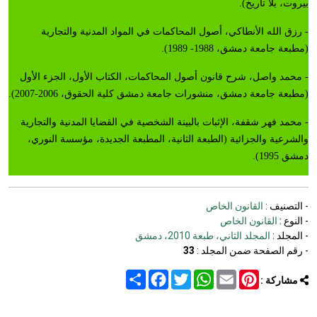
بيروت، بلا تاريخ).
- رزق الله الأنطاكي، أصول المحاكمات في المواد المدنية والتجارية
(مطبعة جامعة دمشق، 1988- 1989).
- محمد واصل، شرح قانون أصول المحاكمات، الكتاب الأول، الجزء الأول
(مطبعة جامعة دمشق، منشورات جامعة دمشق كلية الحقوق، 2006-2007).
- محمد فهر شقفة، الإثبات بالبينة الشخصية في القضايا المدنية والتجارية
والشرعية والجزائية (الطبعة الثانية، المطبعة الجديدة، مؤسسة النوري،
دمشق 1995).
- التصنيف :
القانون الخاص
- النوع :
القانون الخاص
- المجلد :
المجلد الثاني، طبعة 2010، دمشق
- رقم الصفحة ضمن المجلد :
33
Share
Facebook
Twitter
WhatsApp
Email
Pinterest
مشاركة :