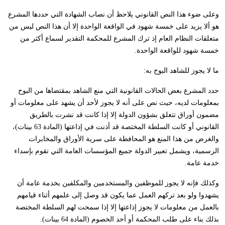
وعلى ضوء هذا النص القانوني يلاحظ أن نصاب الشهادة التي حددها المشرع
هو ألا يزيد على خمسة شهود في الواقعة الواحدة إلا أن هذا النص ليس من
متعلقات النظام العام إذ ترك المشرع للمحكمة التقدير لسماع أكثر من
خمسة شهود للواقعة الواحدة.
ما لا يجوز للشاهد البوح به:
حدد المشرع بعض الحالات القانونية التي منع الشاهد بمقتضاها من البوح
بمعلومات لديه، حيث نص على أنه لا يجوز لأحد أن يشهد على معلومات أو
مضمون أوراق تتعلق بشؤون الدولة إلا إذا كانت قد نشرت بالطريق
القانوني أو كانت السلطة المختصة قد أذنت في إذاعتها (المادة 63 بينات)،
والغرض من هذا المنع هو المحافظة على سرية الأوراق والمخابرات
الرسمية، ويشمل تعبير الدولة جميع المؤسسات العامة التي تقوم بإسداء
خدمة عامة.
وكذلك فإنه لا يجوز للموظفين والمستخدمين والمكلفين بخدمة عامة أن
يشهدوا ولو بعد تركهم العمل عما يكون قد وصل إلى علمهم أثناء قيامهم
بالعمل من معلومات لا يجوز إذاعتها إلا إذا سمحت لهم السلطة المختصة
بذلك بناء على طلب المحكمة أو أحد الخصوم (المادة 64 بينات).