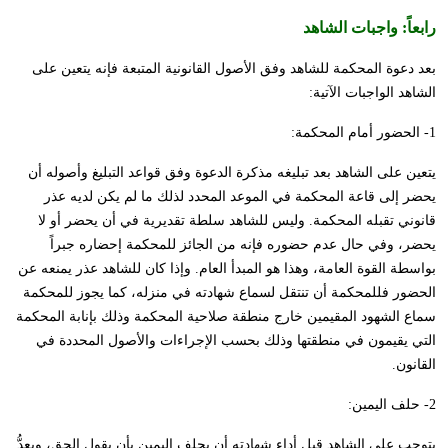
رابعاً:
واجبات الشاهد
بعد دعوة المحكمة للشاهد وفق الأصول القانونية المتبعة فإنه يتعين على
الشاهد الواجبات الآتية:
1- الحضور أمام المحكمة:
يتعين على الشاهد بعد تبليغه مذكرة الدعوة وفق قواعد التبليغ وأصوله أن
يحضر إلى قاعة المحكمة في الموعد المحدد لذلك ما لم يكن لديه عذر
قانوني تقبله المحكمة. وليس للشاهد سلطة تقديرية في أن يحضر أو لا
يحضر، وفي حال عدم حضوره فإنه من الجائز للمحكمة إحضاره جبراً
بواسطة القوة العامة، وهذا هو المبدأ العام. وإذا كان للشاهد عذر يمنعه عن
الحضور فللمحكمة أن تنتقل لسماع شهادته في منزله، كما يجوز للمحكمة
سماع الشهود المقيمين خارج منطقة صلاحية المحكمة وذلك بإنابة المحكمة
التي يقيمون في منطقتها وذلك بحسب الإجراءات والأصول المحددة في
القانون.
2- حلف اليمين:
يتوجب على الشاهد قبل أداء شهادته أن يحلف اليمين بأن يقول الحق، ويعدُّ