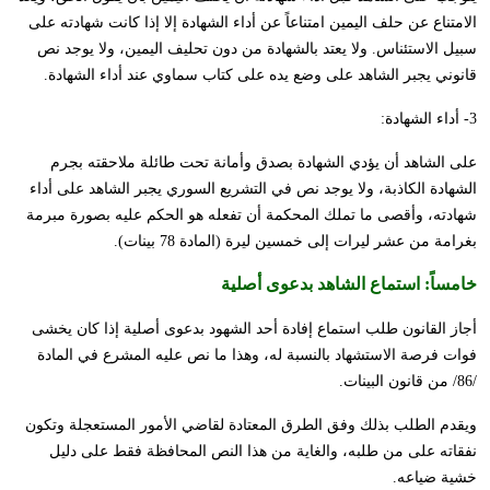
الامتناع عن حلف اليمين امتناعاً عن أداء الشهادة إلا إذا كانت شهادته على
سبيل الاستئناس. ولا يعتد بالشهادة من دون تحليف اليمين، ولا يوجد نص
قانوني يجبر الشاهد على وضع يده على كتاب سماوي عند أداء الشهادة.
3- أداء الشهادة:
على الشاهد أن يؤدي الشهادة بصدق وأمانة تحت طائلة ملاحقته بجرم
الشهادة الكاذبة، ولا يوجد نص في التشريع السوري يجبر الشاهد على أداء
شهادته، وأقصى ما تملك المحكمة أن تفعله هو الحكم عليه بصورة مبرمة
بغرامة من عشر ليرات إلى خمسين ليرة (المادة 78 بينات).
خامساً:
استماع الشاهد بدعوى أصلية
أجاز القانون طلب استماع إفادة أحد الشهود بدعوى أصلية إذا كان يخشى
فوات فرصة الاستشهاد بالنسبة له، وهذا ما نص عليه المشرع في المادة
/86/ من قانون البينات.
ويقدم الطلب بذلك وفق الطرق المعتادة لقاضي الأمور المستعجلة وتكون
نفقاته على من طلبه، والغاية من هذا النص المحافظة فقط على دليل
خشية ضياعه.