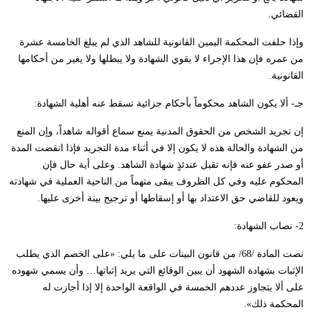
القضائي.
وإذا حلفت المحكمة اليمين القانونية للشاهد الذي لم يبلغ الخامسة عشرة
من عمره فإن هذا الإجراء لا يقوي الشهادة ولا يبطلها ولا يغير من أحكامها
القانونية.
جـ- ألا يكون الشاهد محكوماً بأحكام جزائية تسقط عنه أهلية الشهادة:
إن تجريد الشخص من الحقوق المدنية يمنع سماع أقواله شاهداً، وإن المنع
من الشهادة والحالة هذه لا يكون إلا في أثناء مدة التجريد فإذا انقضت المدة
أو صدر عفو عنه فإنه تقبل عندئذٍ شهادة الشاهد. وعلى أية حال فإن
المحكوم عليه وفي كل الظروف يبقى متهماً من الناحية العملية في شهادته
ويعود للقاضي حق الاعتداد بها أو إسقاطها أو ترجيح بينة أخرى عليها.
2- نصاب الشهادة:
نصت المادة /68/ من قانون البينات على ما يلي: «على الخصم الذي يطلب
الإثبات بشهادة الشهود أن يبين الوقائع التي يريد إثباتها… وأن يسمي شهوده
على ألا يتجاوز عددهم الخمسة في الواقعة الواحدة إلا إذا أجازت له
المحكمة ذلك».