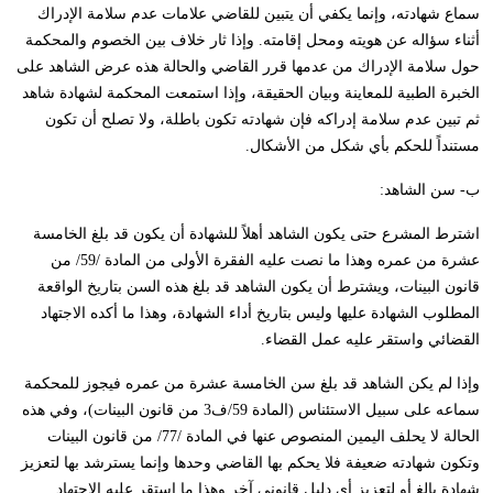
سماع شهادته، وإنما يكفي أن يتبين للقاضي علامات عدم سلامة الإدراك
أثناء سؤاله عن هويته ومحل إقامته. وإذا ثار خلاف بين الخصوم والمحكمة
حول سلامة الإدراك من عدمها قرر القاضي والحالة هذه عرض الشاهد على
الخبرة الطبية للمعاينة وبيان الحقيقة، وإذا استمعت المحكمة لشهادة شاهد
ثم تبين عدم سلامة إدراكه فإن شهادته تكون باطلة، ولا تصلح أن تكون
مستنداً للحكم بأي شكل من الأشكال.
ب- سن الشاهد:
اشترط المشرع حتى يكون الشاهد أهلاً للشهادة أن يكون قد بلغ الخامسة
عشرة من عمره وهذا ما نصت عليه الفقرة الأولى من المادة /59/ من
قانون البينات، ويشترط أن يكون الشاهد قد بلغ هذه السن بتاريخ الواقعة
المطلوب الشهادة عليها وليس بتاريخ أداء الشهادة، وهذا ما أكده الاجتهاد
القضائي واستقر عليه عمل القضاء.
وإذا لم يكن الشاهد قد بلغ سن الخامسة عشرة من عمره فيجوز للمحكمة
سماعه على سبيل الاستئناس (المادة 59/ف3 من قانون البينات)، وفي هذه
الحالة لا يحلف اليمين المنصوص عنها في المادة /77/ من قانون البينات
وتكون شهادته ضعيفة فلا يحكم بها القاضي وحدها وإنما يسترشد بها لتعزيز
شهادة بالغ أو لتعزيز أي دليل قانوني آخر وهذا ما استقر عليه الاجتهاد