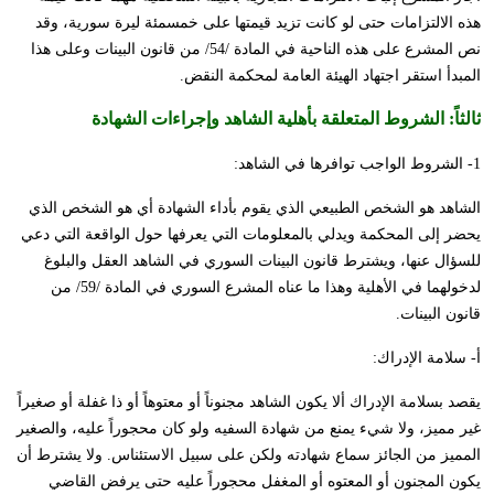
هذه الالتزامات حتى لو كانت تزيد قيمتها على خمسمئة ليرة سورية، وقد
نص المشرع على هذه الناحية في المادة /54/ من قانون البينات وعلى هذا
المبدأ استقر اجتهاد الهيئة العامة لمحكمة النقض.
ثالثاً:
الشروط المتعلقة بأهلية الشاهد وإجراءات الشهادة
1- الشروط الواجب توافرها في الشاهد:
الشاهد هو الشخص الطبيعي الذي يقوم بأداء الشهادة أي هو الشخص الذي
يحضر إلى المحكمة ويدلي بالمعلومات التي يعرفها حول الواقعة التي دعي
للسؤال عنها، ويشترط قانون البينات السوري في الشاهد العقل والبلوغ
لدخولهما في الأهلية وهذا ما عناه المشرع السوري في المادة /59/ من
قانون البينات.
أ- سلامة الإدراك:
يقصد بسلامة الإدراك ألا يكون الشاهد مجنوناً أو معتوهاً أو ذا غفلة أو صغيراً
غير مميز، ولا شيء يمنع من شهادة السفيه ولو كان محجوراً عليه، والصغير
المميز من الجائز سماع شهادته ولكن على سبيل الاستئناس. ولا يشترط أن
يكون المجنون أو المعتوه أو المغفل محجوراً عليه حتى يرفض القاضي