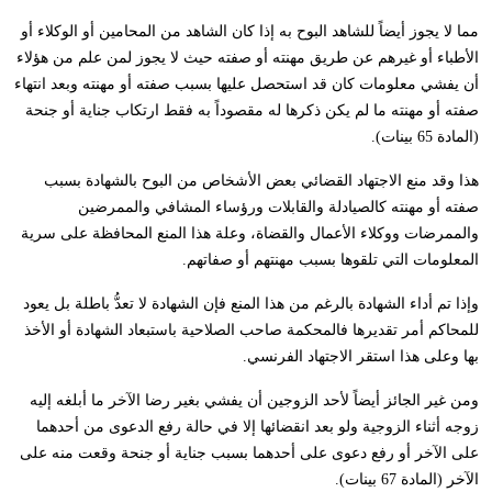
مما لا يجوز أيضاً للشاهد البوح به إذا كان الشاهد من المحامين أو الوكلاء أو
الأطباء أو غيرهم عن طريق مهنته أو صفته حيث لا يجوز لمن علم من هؤلاء
أن يفشي معلومات كان قد استحصل عليها بسبب صفته أو مهنته وبعد انتهاء
صفته أو مهنته ما لم يكن ذكرها له مقصوداً به فقط ارتكاب جناية أو جنحة
(المادة 65 بينات).
هذا وقد منع الاجتهاد القضائي بعض الأشخاص من البوح بالشهادة بسبب
صفته أو مهنته كالصيادلة والقابلات ورؤساء المشافي والممرضين
والممرضات ووكلاء الأعمال والقضاة، وعلة هذا المنع المحافظة على سرية
المعلومات التي تلقوها بسبب مهنتهم أو صفاتهم.
وإذا تم أداء الشهادة بالرغم من هذا المنع فإن الشهادة لا تعدُّ باطلة بل يعود
للمحاكم أمر تقديرها فالمحكمة صاحب الصلاحية باستبعاد الشهادة أو الأخذ
بها وعلى هذا استقر الاجتهاد الفرنسي.
ومن غير الجائز أيضاً لأحد الزوجين أن يفشي بغير رضا الآخر ما أبلغه إليه
زوجه أثناء الزوجية ولو بعد انقضائها إلا في حالة رفع الدعوى من أحدهما
على الآخر أو رفع دعوى على أحدهما بسبب جناية أو جنحة وقعت منه على
الآخر (المادة 67 بينات).