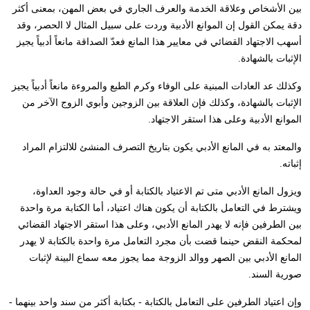
بين الأشخاص وعلاقة الخدمة والعرف الجاري في بعض المهن، بمعنى أكثر
دقة يمكن القول إن الموانع الأدبية وردت على سبيل المثال لا الحصر، وقد
أسهب الاجتهاد القضائي في معايير هذا المانع فعدّ الصداقة مانعاً أدبياً يجيز
الإثبات بالشهادة.
وكذلك عد العادات المبنية على الوفاء وكرم الطبع والمروءة مانعاً أدبياً يجيز
الإثبات بالشهادة، وكذلك فإن العلاقة بين الزوجين وأبوي الزوج الآخر من
الموانع الأدبية وعلى هذا استقر الاجتهاد.
والمعتد به في المانع الأدبي يكون بتاريخ التصرف المنشئ للالتزام المراد
إثباته.
ويزول المانع الأدبي متى تم الاعتياد بالكتابة أو في حالة وجود العداوة،
ويشترط في التعامل بالكتابة أن يكون هناك اعتياد، أما الكتابة مرة واحدة
بين الطرفين فإنه لا يهدر المانع الأدبي، وعلى هذا استقر الاجتهاد القضائي
لمحكمة النقض حينما قضت بأن مجرد التعامل مرة واحدة بالكتابة لا يهدر
المانع الأدبي بين الصهر ووالد الزوجة مما يجوز معه سماع البينة لإثبات
صورية السند.
وإن اعتياد الطرفين على التعامل بالكتابة - بكتابة أكثر من سند واحد بينهما -