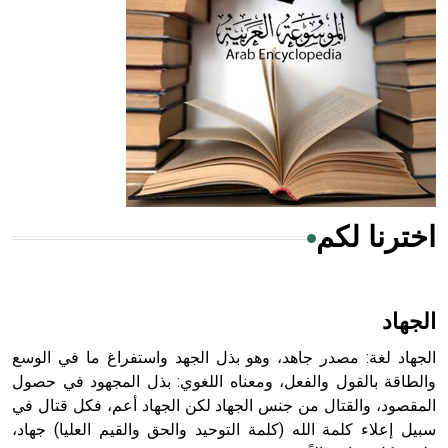
- هل تعلم أن المرجان إفراز حيواني يتكون في البحر ويتركب
من مادة كربونات الكلسيوم، وهو أحمر أو شديد الحمرة وهو
أجود أنواعه، ويمتاز بكبر الحجم ويسمى الش
اخترنا لكم
هل تعلم أن الأبسيد كلمة فرنسية اللفظ تم اعتمادها مصطلحاً
أثرياً يستخدم في العمارة عموماً وفي العمارة الدينية الخاصة
بالكنائس خصوصاً، وفي الإنكليزية أب
الجهاد
الجهاد لغة: مصدر جاهد، وهو بذل الجهد واستفراغ ما في الوسع
والطاقة بالقول والفعل، ومعناه اللغوي: بذل المجهود في حصول
المقصود، والقتال من جنس الجهاد لكن الجهاد أعم، فكل قتال في
- هل تعلم أن أبجر Abgar اسم معروف جيداً يعود إلى عدد من
الملوك الذين حكموا مدينة إديسا (الرها) من أبجر الأول وحتى
سبيل إعلاء كلمة الله (كلمة التوحيد والحق والقيم العليا) جهاد،