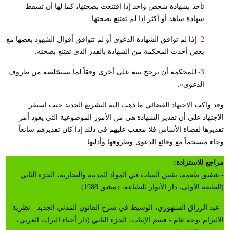
تأخذ بشهادة شخص واحد إذا اقتنعت بصحتها، كما لها أن تسقط
شهادة شاهد أو أكثر إذا لم تقتنع بصحتها.
2-
إذا لم توافق الشهادة الدعوى أو لم تتوافق أقوال الشهود بعضها مع
بعض أخذت المحكمة من الشهادة بالقدر الذي تقتنع بصحته.
3-
للمحكمة أن ترجح بينة على أخرى وفقاً لما تستخلصه من ظروف
الدعوى».
وقد واكب الاجتهاد القضائي ما ذهب إليه التشريع الجديد حيث استقر
الاجتهاد على أن تقدير الشهادة هي من الأمور الموضوعية التي يعود أمر
تقديرها لقضاة الأساس فلا معقب عليهم في ذلك إذا كان تقديرهم سائغاً
وجاء منسجماً مع وقائع الدعوى وظروفها وأدلتها.
مراجع للاستزادة:
- شفيق طعمة، تقنين البينات في المواد المدنية والتجارية، الجزء الثاني
(الطبعة الأولى، دار الأنوار للطباعة، دمشق 1988).
- عبد الرزاق السنهوري، الوسيط في شرح القانون المدني الجديد - نظرية
الالتزام بوجه عام - قسم الإثبات، الجزء الثاني (دار أحياء التراث العربي،