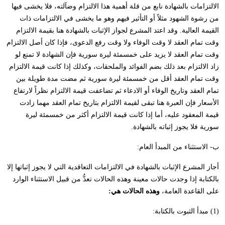
الالتزامات بالشهادة نابع من قلة أهمية هذا الالتزام وضآلته، فلا يخشى فيها
من رشوة الشهود مثلاً أو التأثير فيهم وهو ما يخشى في الالتزامات ذات
القيمة العالية. وقد اعتد المشرع لجواز الإثبات بالشهادة هنا بقيمة الالتزام
وقت تمام العقد لا وقت الوفاء ولا وقت رفع الدعوى، فإذا كان أصل الالتزام
وقت تمام العقد لا يزيد على خمسمئة ليرة سورية فإن الشهادة لا تمنع لو
زاد الالتزام بعد ذلك بضم الفوائد والملحقات، وكذلك إذا كانت قيمة الالتزام
وقت تمام العقد أقل من خمسمئة ليرة سورية ثم مضت مدة طويلة بين
تمام العقد وتاريخ الوفاء أو الادعاء ثم تضاعفت قيمة الالتزام نظراً لارتفاع
الأسعار فإن العبرة هنا تبقى لقيمة الالتزام بتاريخ تمام العقد مهما زادت
قيمة المعقود عليه، أما إذا كانت قيمة الالتزام أكثر من خمسمئة ليرة
سورية فلا يجوز إثباته بالشهادة.
ب- الاستثناء من المبدأ العام:
أجاز المشرع الإثبات بالشهادة في الالتزامات التعاقدية التي لا يجوز إثباتها إلا
بالكتابة إذا وجدت حالات معينة وهذه الحالات تعدُّ من قبيل الاستثناء الوارد
على القاعدة العامة،
وهذه الحالات هي:
(1) مبدأ الثبوت بالكتابة: