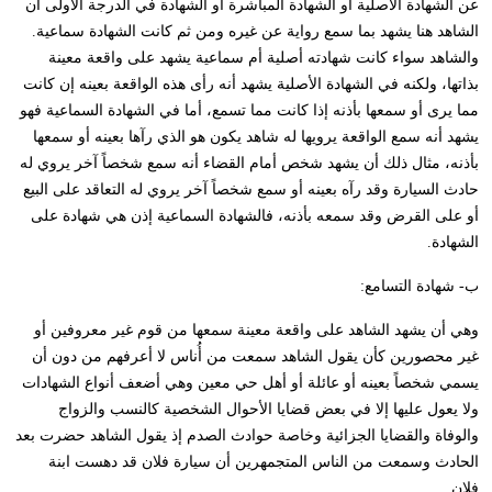
عن الشهادة الأصلية أو الشهادة المباشرة أو الشهادة في الدرجة الأولى أن
الشاهد هنا يشهد بما سمع رواية عن غيره ومن ثم كانت الشهادة سماعية.
والشاهد سواء كانت شهادته أصلية أم سماعية يشهد على واقعة معينة
بذاتها، ولكنه في الشهادة الأصلية يشهد أنه رأى هذه الواقعة بعينه إن كانت
مما يرى أو سمعها بأذنه إذا كانت مما تسمع، أما في الشهادة السماعية فهو
يشهد أنه سمع الواقعة يرويها له شاهد يكون هو الذي رآها بعينه أو سمعها
بأذنه، مثال ذلك أن يشهد شخص أمام القضاء أنه سمع شخصاً آخر يروي له
حادث السيارة وقد رآه بعينه أو سمع شخصاً آخر يروي له التعاقد على البيع
أو على القرض وقد سمعه بأذنه، فالشهادة السماعية إذن هي شهادة على
الشهادة.
ب- شهادة التسامع:
وهي أن يشهد الشاهد على واقعة معينة سمعها من قوم غير معروفين أو
غير محصورين كأن يقول الشاهد سمعت من أُناس لا أعرفهم من دون أن
يسمي شخصاً بعينه أو عائلة أو أهل حي معين وهي أضعف أنواع الشهادات
ولا يعول عليها إلا في بعض قضايا الأحوال الشخصية كالنسب والزواج
والوفاة والقضايا الجزائية وخاصة حوادث الصدم إذ يقول الشاهد حضرت بعد
الحادث وسمعت من الناس المتجمهرين أن سيارة فلان قد دهست ابنة
فلان.