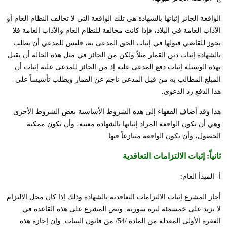
الواقعة الجائز إثباتها بالشهادة هي تلك الواقعة التي لا تخالف النظام العام أو
الآداب العامة في البلاد، فإذا كانت مخالفة للنظام العام والآداب العامة فلا
يجوز للقاضي قبولها في إثبات الحق المدعى به، فليس للمدعي أن يطلب
بالشهادة إثبات دين القمار مثلاً ولكن من الجائز في مثل هذه الحالة أن يقبل
بهذه الوسيلة إثبات دفع المدعى عليه إذ من الجائز للمدعى عليه إثبات أن
المبلغ المطالب به من قبل المدعي ناجم عن القمار ويطلب تأسيساً على
هذا الدفع رد الدعوى.
هذا وقد أضاف الفقهاء إلى هذه الشروط الأساسية بعض الشروط الأخرى
وهي أن تكون الواقعة المراد إثباتها بالشهادة معينة، وأن تكون ممكنة
الحصول، وأن تكون الواقعة متنازعاً فيها.
ثانياً:
إثبات الالتزامات التعاقدية
أ- المبدأ العام:
أجاز المشرع إثبات الالتزامات التعاقدية بالشهادة وذلك إذا كان محل الالتزام
لا يزيد على خمسمئة ليرة سورية. ونص المشرع على هذه القاعدة في
الفقرة الأولى المعدلة من المادة /54/ من قانون البينات. وإن إجازة هذه