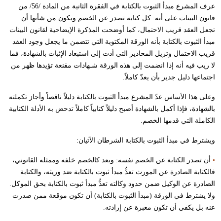
عرف المشرع مبدأ الثبوت بالكتابة في الفقرة الثانية من المادة /56/ من
قانون البينات على أنه: كل كتابة تصدر عن الخصم ويكون من شأنها أن
تجعل العقد قريب الاحتمال، كما أوضحت المذكرة الإيضاحية لقانون البينات
مبدأ الثبوت بالكتابة بأنه الورقة المكتوبة التي تتضمن ما يجعل وجود العقد
قريب الاحتمال وتزيل المحاذير التي أدت إلى استبعاد الإثبات بالشهادة، فما
لا ريب فيه أنه إذا انضمت إلى هذه الورقة شـهادات مقنعة تؤيدها ظهر من
اجتماعها دليل جدير بأن يعدّ كاملاً.
وعلى هذا الأساس عدّ المشرع مبدأ الثبوت بالكتابة دليلاً ناقصاً وأجاز تكملته
بالشهادة، فإذا أكمل بالشهادة أصبح دليلاً كتابياً كاملاً تدحض به الأدلة الكتابية
الكاملة التي قدمها الخصم.
ويشترط في مبدأ الثبوت بالكتابة الشرطان الآتيان:
•
أن تصدر الكتابة عن الخصم نفسه: ويعد كالخصم خلفه وممثله القانوني،
فالكتابة الصادرة عن المورث تعدُّ مبدأ ثبوت بالكتابة ضد وريثه، والكتابة
الصادرة عن الوكيل ضمن حدود وكالته تعدُّ مبدأ ثبوت بالكتابة بحق الموكل.
ولا يشترط في الورقة (مبدأ الثبوت بالكتابة) أن تكون موقعة ممن صدرت
عنه بل يكفي أن تكون معبرة عن إرادته.