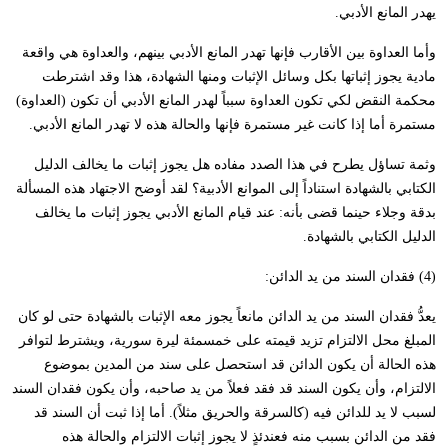
يهدر المانع الأدبي.
وأما العداوة بين الأقارب فإنها تهدر المانع الأدبي بينهم، والعداوة هي واقعة
مادية يجوز إثباتها بكل وسائل الإثبات ومنها الشهادة، هذا وقد اشترطت
محكمة النقض لكي تكون العداوة سبباً لهدر المانع الأدبي أن تكون (العداوة)
مستمرة أما إذا كانت غير مستمرة فإنها والحالة هذه لا تهدر المانع الأدبي.
وثمة تساؤل يطرح في هذا الصدد مفاده هل يجوز إثبات ما يخالف الدليل
الكتابي بالشهادة استناداً إلى الموانع الأدبية؟ لقد أوضح الاجتهاد هذه المسألة
بدقة وجلاء حينما قضى بأنه: عند قيام المانع الأدبي يجوز إثبات ما يخالف
الدليل الكتابي بالشهادة.
(4) فقدان السند من يد الدائن:
يعدُّ فقدان السند من يد الدائن مانعاً يجوز معه الإثبات بالشهادة حتى لو كان
المبلغ محل الالتزام تزيد قيمته على خمسمئة ليرة سورية، ويشترط لتوافر
هذه الحالة أن يكون الدائن قد استحصل على سند من المدين بموضوع
الالتزام، وأن يكون السند قد فقد فعلاً من يد صاحبه، وأن يكون فقدان السند
لسبب لا يد للدائن فيه (كالسرقة والحريق مثلاً). أما إذا ثبت أن السند قد
فقد من الدائن بسبب منه فعندئذٍ لا يجوز إثبات الالتزام والحالة هذه