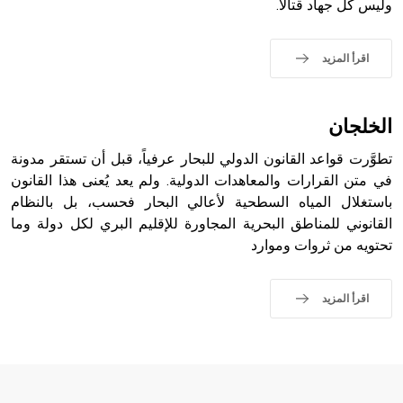
التاسع، وهم ينتسبون إلى أسرة أوسروين
وليس كل جهاد قتالاً.
اقرأ المزيد
- هل تعلم أن الأبجدية الكنعانية تتألف من /22/ علامة كتابية
sign تكتب منفصلة غير متصلة، وتعتمد المبدأ الأكوروفوني،
الخلجان
حيث تقتصر القيمة الصوتية للعلامة الك
تطوَّرت قواعد القانون الدولي للبحار عرفياً، قبل أن تستقر مدونة
في متن القرارات والمعاهدات الدولية. ولم يعد يُعنى هذا القانون
باستغلال المياه السطحية لأعالي البحار فحسب، بل بالنظام
القانوني للمناطق البحرية المجاورة للإقليم البري لكل دولة وما
تحتويه من ثروات وموارد
اقرأ المزيد