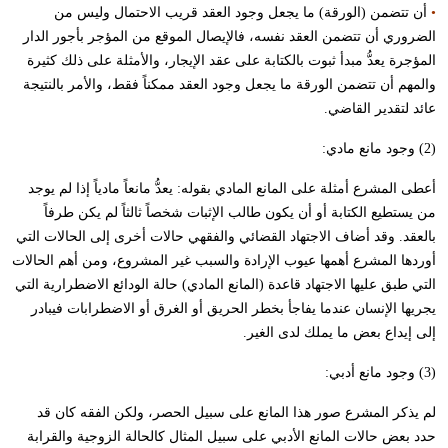
•
أن تتضمن (الورقة) ما يجعل وجود العقد قريب الاحتمال وليس من
الضروري أن تتضمن العقد نفسه، فالإيصال الموقع من المؤجر بأجور الدار
المؤجرة يعدُّ مبدأ ثبوت بالكتابة على عقد الإيجار، والأمثلة على ذلك كثيرة
والمهم أن تتضمن الورقة ما يجعل وجود العقد ممكناً فقط، والأمر بالنتيجة
عائد لتقدير القاضي.
(2) وجود مانع مادي:
أعطى المشرع أمثلة على المانع المادي بقوله: يعدُّ مانعاً مادياً إذا لم يوجد
من يستطيع الكتابة أو أن يكون طالب الإثبات شخصاً ثالثاً لم يكن طرفاً
بالعقد. وقد أضاف الاجتهاد القضائي والفقهي حالات أخرى إلى الحالات التي
أوردها المشرع أهمها عيوب الإرادة والسبب غير المشروع، ومن أهم الحالات
التي طبق عليها الاجتهاد قاعدة (المانع المادي) حالة الودائع الاضطرارية التي
يجريها الإنسان عندما يفاجأ بخطر الحريق أو الغرق أو الاضطرابات فيبادر
إلى إيداع بعض ما يملك لدى الغير.
(3) وجود مانع أدبي:
لم يذكر المشرع صور هذا المانع على سبيل الحصر، ولكن الفقه كان قد
حدد بعض حالات المانع الأدبي على سبيل المثال كالحالة الزوجية والقرابة