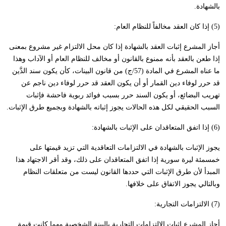
بالشهادة.
(5) إذا كان العقد مخالفاً للنظام العام:
أجاز المشرع إثبات العقد بالشهادة إذا كان محل الالتزام غير مشروع بمعنى
إذا طعن بالعقد بأنه ممنوع بالقانون أو مخالف للنظام العام أو الآداب وهذا
ما عناه المشرع في المادة (57/ج) من قانون البينات، كأن يكون سند الدَّين
قد حرر لوفاء دين القمار أو أن يكون العقد قد حرر لوفاء دين ناجم عن
تهريب البضائع، أو يكون السند حرر بسبب فوائد ربوية فاحشة فإثبات
السبب الحقيقي لكل هذه الحالات يجوز إثباته بالشهادة وبجميع طرق الإثبات.
(6) إذا اتفق المتعاقدان على الإثبات بالشهادة:
يجوز الإثبات بالشهادة في الالتزامات التعاقدية التي تزيد قيمتها على
خمسمئة ليرة سورية إذا اتفق المتعاقدان على ذلك، وقد أقر الاجتهاد هذا
المبدأ لأن طرق الإثبات التي حددها القانون ليست من متعلقات النظام
وبالتالي يجوز الاتفاق على خلافها.
(7) الالتزامات التجارية:
أجاز المشرع إثبات الالتزامات التجارية بالبينة الشخصية مهما كانت قيمة