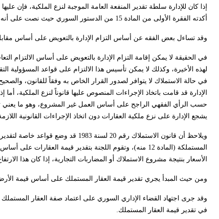
إذا كان للإدارة سلطة تقدير المنفعة العامة الموجبة لنزع الملكية، فإن علي
أكدته الفقرة الأولى من المادة 15 من الدستور السوري حيث نصت على أنه لا تنزع الملكية الفردية إلا للمنفعة العامة، ومقابل تعويض عادل وفقاً للقانون.
وقد تساءل بعض الفقه عن أساس التزام الإدارة بالتعويض على أساس مقابل
في الحقيقة لا يمكن إقامة التزام الإدارة بالتعويض على أساس الالتزام التعاقد
لهذه الأخيرة، وكذلك لا يمكن تأسيس هذا الالتزام على قواعد المسؤولية التق
في حالة الاستملاك لا يتوافر لصدور القرار الخاص به وفقاً للقانون، والصحي
الإدارة قد قامت باتخاذ الإجراءات المنصوص عليها قانوناً لنزع الملكية، أما 
حسب الرأي الفقهي الراجح على أساس العمل غير المشروع، وهو ما يعني تعويض
يشجع الإدارة على نزع ملكية العقارات دون اتخاذ الإجراءات القانونية اللازمة
ويلاحظ أن قانون الاستملاك رقم 20 لسن
المستملكة (المادة 12 منه)، وتقوم اللجنة بتقدير قيمة الع
الأسعار بنتيجة مشروع الاستملاك أو المضاربات التجارية، إذا كان هذا الارتفاع ب
ومن حيث المبدأ يجري تقدير قيمة العقار المستملك على أساس قيمة الأرض والبن
وقد جرى اجتهاد القضاء الإداري السوري على اعتماد صفة العقار المستملك الم
في تقدير قيمة العقار المستملك.