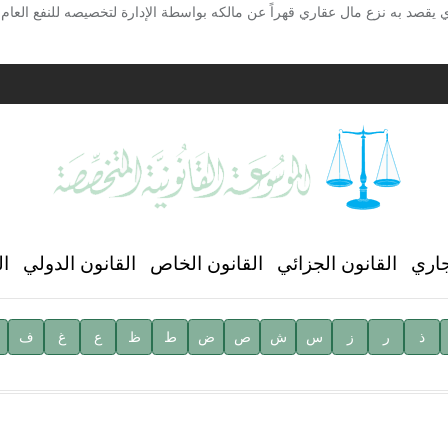
 يقصد به نزع مال عقاري قهراً عن مالكه بواسطة الإدارة لتخصيصه للنفع العام 
ية
ن العالمي للغة العربية
جاري
القانون الجزائي
القانون الخاص
القانون الدولي
ال
ذ
ر
ز
س
ش
ص
ض
ط
ظ
ع
غ
ف
ية