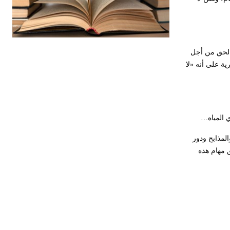
كربونات الكلسيوم، وهو أحمر أو شديد
الحمرة وهو أجود أنواعه، ويمتاز بكبر
الحجم ويسمى الش
 الحق من أجل
 من دستور الجمهورية العربية السورية على أنه «لا
هل تعلم أن الأبسيد كلمة فرنسية اللفظ
تم اعتمادها مصطلحاً أثرياً يستخدم في
العمارة عموماً وفي العمارة الدينية
الخاصة بالكنائس خصوصاً، وفي
الإنكليزية أب
لمذابح ودور
- هل تعلم أن أبجر Abgar اسم معروف
ق مهام هذه
جيداً يعود إلى عدد من الملوك الذين
حكموا مدينة إديسا (الرها) من أبجر الأول
وحتى التاسع، وهم ينتسبون إلى أسرة
أوسروين
- هل تعلم أن الأبجدية الكنعانية تتألف من
/22/ علامة كتابية sign تكتب منفصلة