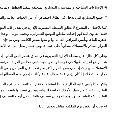
6- الإنشاءات السياحية والتموينية و المشاريع المتعلقة بتنفيذ الخطط الإنمائية والاستثمارية أصولاً.
7- جميع المشاريع التي تدخل في نطاق اختصاص أي من الجهات العامة والقطاع العام، ومهماتها المحددة في القوانين والأنظمة النافذة، وفق خطط الدولة المقررة أصولاً.
قصد القانون المذكور إحداث مناطق للتوسع العمراني، وبحيث تتولى الوحدا
جاهزة للبناء، وتأمين المرافق العامة لها و بيعها بسعر الكلفة، ومن ثم ف
القرار الصادر بالاستملاك منطوياً على عيب قانوني جسيم يصل إلى حد الانعد
وعلى كل حال، فإن سلطة الإدارة التقديرية في نطاق عنصر النفع العام - إذا ك
هذا الوضع لم يدم طويلاً في فرنسا ومصر، حيث تبنى مجلس الدولة الفرنسي م
الاستملاك، وبحيث إذا كان ضرر القرار أكثر من نفعه، فإن المجلس يلغي القر
قرار الاستملاك إذا كان يؤدي عدة مصالح عامة وكانت إحدى هذه المصالح أسمى 
ولكن ماذا يكون عليه الحال فيما إذا استملكت عقارات للنفع العام، ثم زال
العقارات عندئذ من قبيل الأملاك الخاصة للدولة، ويجري تسجيلها باسم الج
العقار للنفع العام، ويحق لهذه الجهة أن تتصرف بالعقار بكل أوجه التصرف (المادة 35 من المرسوم 3
4- يجب أن يكون نزع الملكية مقابل تعويض عادل