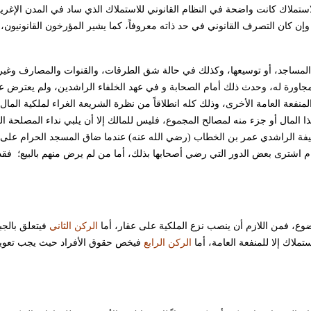
لاستملاك كانت واضحة في النظام القانوني للاستملاك الذي ساد في المدن الإغري
إن كان التصرف القانوني في حد ذاته معروفاً، كما يشير المؤرخون القانونيون،
 المساجد، أو توسيعها، وكذلك في حالة شق الطرقات، والقنوات والمصارف وغير
جاورة له، وحدث ذلك أمام الصحابة و في عهد الخلفاء الراشدين، ولم يعترض عل
نفعة العامة الأخرى، وذلك كله انطلاقاً من نظرة الشريعة الغراء لملكية المال 
هذا المال أو جزء منه لمصالح المجموع، فليس للمالك إلا أن يلبي نداء المصلحة ا
خليفة الراشدي عمر بن الخطاب (رضي الله عنه)
عندما ضاق المسجد الحرام على 
 اشترى بعض الدور التي رضي أصحابها بذلك، أما من لم يرض منهم بالبيع؛ فقد 
وع، فمن اللازم أن ينصب نزع الملكية على عقار، أما
الركن الثاني
فيتعلق بالج
ملاك إلا للمنفعة العامة، أما
الركن الرابع
فيخص حقوق الأفراد حيث يجب تعوي