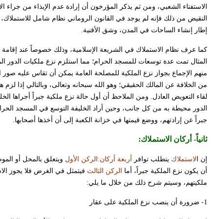
الاستفتاء الشعبي، ومن ثم يذكر المؤرخون أن إرادة عدم الإيذاء من جراء ا
النقيض من ذلك فإنه لم يوجد في القانون الروماني نظام شامل للاستملاك، و
إطار إنشاء الساحات في المدن، وشق الأقنية.
كما عرف نظام الاستملاك في الشريعة الإسلامية، وذلك خصوصاً عند إقامة
المثال تمت عدة توسعات للمسجد الحرام؛ مما استلزم نزع ملكيات الدور الم
منهم الإجماع بجواز نزع الملكية للمصلحة العامة يمكن أن تقاس عليه صور الم
من الخلافة عن المالك الحقيقي؛ وهو الله سبحانه وتعالى، وبالتالي إذا لزم 
لقاء التعويض العادل. ومن الملاحظ أن أول حالة نزع ملكية جبراً أجراها ال
الدور محيطة به من كل جانب، وحين أراد الخليفة التوسع في المسجد الحرام
جبراً عن إرادتهم، ووضع قيمتها في خزانة الكعبة إلى أن أخذها أصحابها.
ثانياً- أركان الاستملاك:
إن ا
لاستملاك
يتطلب توافر
أربعة أركان:
الركن الأول
ويتعلق بالمحل أو الموض
أن يكون نزع الملكية جبراً، أما
الركن الثالث
فيتمثل في الغرض فلا يجوز الاست
ملكيتهم، وسيتم شرح ذلك من خلال ما يلي:
1- ضرورة أن ينصب نزع الملكية على عقار