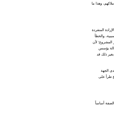
لاكهم، وهذا ما
لإرادة المنفردة
ببية، والخطأ
 المشروع؛ لأن
لحالة يؤسس
غير ذلك قد
ل لدى الجهة
فاع طرأ على
الصفة أساساً