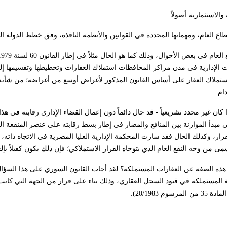
ت الإدارية في مدن مراكز المحافظات استملاك العقارات وتخطيطها وتقسيمها إ
إن استملاك العقار على أساس القانون المذكور لأغراض أوسع من أغراضه؛ من شأن
ام.
ان غير محدد تشريعياً - قد حال دائماً دون إعمال القضاء الإداري رقابته في هذا 
بدأ الموازنة بين المنافع والمضار في إطار بسط رقابته على عنصر المنفعة ال
ار، وكذلك الحال فقد سارت المحكمة الإدارية العليا المصرية في الاتجاه ذاته
من وجه النفع العام الذي يتوخاه القرار الاستملاكي؛ فإن ذلك يكون كفيلاً بإلغا
ت هذه الصفة عن العقارات المستملكة؟ لقد أجاب القانون السوري على هذا السؤا
هة المستملكة في قيود السجل العقاري، وذلك بناء على قرار من الجهة التي كان
20/198).