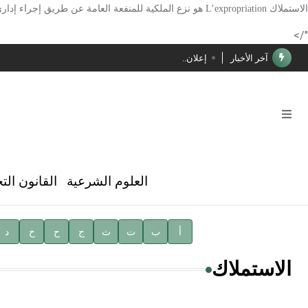
الأستاذ إياد خالد الطباع مدير عام لهيئة الموسوعة العربية
الاستملاك
L’expropriation
هو نزع الملكية للمنفعة العامة عن طريق إجراء إداري
دار الفكر الموزع الحصري لمنشورات هيئة الموسوعة العرب
"/>
آخر الأخبار
إعلان..
فوز الأستاذ الدكتور محمود السيد بجائزة مجمع الملك سليما
صدور المجلد الثامن عشر من الموسوعة الطبية
صدور المجلد السابع من موسوعة الآثار في سورية
توصيات مجلس الإدارة
العلوم الشرعية
القانون الت
شهر الكتاب السوري
الأستاذ إياد خالد الطباع مدير عام لهيئة الموسوعة العربية
أ
ب
ت
ث
ج
ح
خ
د
دار الفكر الموزع الحصري لمنشورات هيئة الموسوعة العرب
الاستملاك