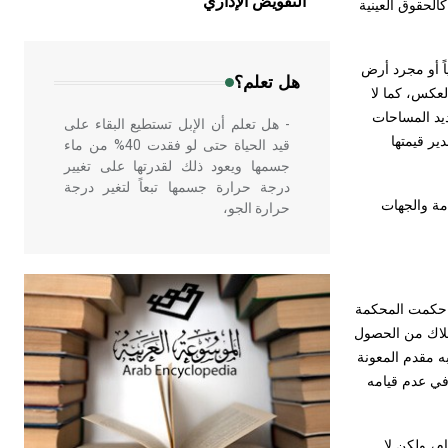
التفويض الإداري
الحقوق العينية
في بلاد الشام ومصر خاصة، حيث يحرص
المعمار على بناء مداميكه وخاصة في
الواجهات
اً أو مجرد أرض
هل تعلم؟
العكس، كما لا
ديد المساحات
- هل تعلم أن الإبل تستطيع البقاء على
ير قيمتها
قيد الحياة حتى لو فقدت 40% من ماء
جسمها ويعود ذلك لقدرتها على تغيير
درجة حرارة جسمها تبعاً لتغير درجة
لمؤسسات العامة والجهات
حرارة الجو،
- هل تعلم أن أبقراط كتب في الطب
أربعة مؤلفات هي: الحكم، الأدلة، تنظيم
قد حكمت المحكمة
التغذية، ورسالته في جروح الرأس.
تملاك من الحصول
ويعود له الفضل بأنه حرر الطب من
ه مقدم المعونة
الدين والفلسفة.
 في عدم قيامه
- هل تعلم أن المرجان إفراز حيواني
يتكون في البحر ويتركب من مادة
م، ولكن لا