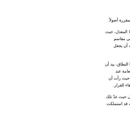
غير متصلة، وتعتمد المبدأ الأكوروفوني،
حيث تقتصر القيمة الصوتية للعلامة الك
كما يلاحظ أن المشرع لا يطلق السلطة التقديرية للإدارة في تقدير غاية النفع العام في بعض الأحوال، وذلك كما هو الحال مثلاً في إطار القانون 60 لسنة 1979 المعدل، حيث
لى مقاسم
ه أن يجعل
النطاق، بيد أن
عامة عند
، حيث رأت أن
ء القرار.
ل حيث عدّ تلك
ت قد استملكت