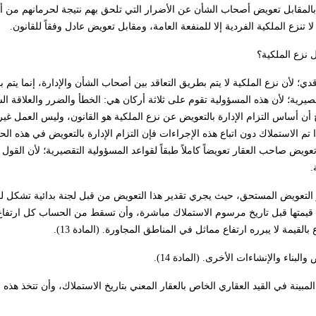
ها بالمقابل تعويض أصحاب الشأن عن الأضرار التي تلحق بهم نتيجة لحرمانهم من أم
 نزع الملكية؟
ي؛ لأن نزع الملكية لا يتم بطريق التعاقد بين أصحاب الشأن والإدارة، إنما يتم با
صيرية؛ لأن هذه المسؤولية تقوم على ثلاثة أركان هي: الخطأ والضرر والعلاقة الس
ح أن أساس التزام الإدارة بالتعويض عن نزع الملكية هو القانون، وليس العمل غير
إذا تم الاستملاك دون اتباع هذه الإجراءات فإن التزام الإدارة بالتعويض في هذه ا
 صاحب العقار تعويضاً كاملاً طبقاً لقواعد المسؤولية التقصيرية؛ لأن القول ب
.
ة 1983 قد وضع قواعد خاصة لتقدير التعويض المستحق، حيث يجري تقدير هذا التعويض من قبل لجنة بدائية تشك
قارات على أساس قيمتها قبل تاريخ مرسوم الاستملاك مباشرة، وأن تسقط من الحساب كل ارت
القيمة لا يبرره ارتفاع مماثل في المناطق المجاورة. (المادة 13).
اء والإنشاءات الأخرى. (المادة 14).
بينة في القيد العقاري الخاص بالعقار المعني بتاريخ الاستملاك، وأن تتخذ هذه 