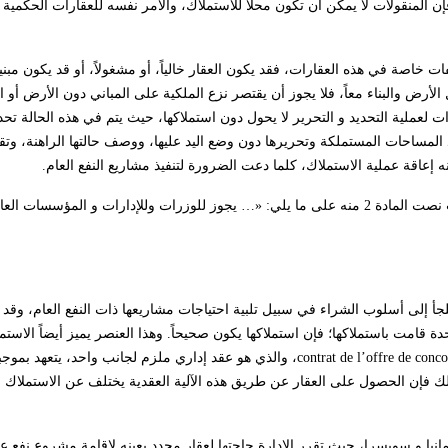
 المنقولات لا يمكن أن تكون محلاً للاستملاك، والأمر نفسه للعقارات الحكمية ك
ات خاصة في هذه العقارات، فقد يكون العقار خالياً، أو مشغولاً، أو قد يكون مبني
 الأرض والبناء معاً، فلا يجوز أن يقتصر نزع الملكية على المباني دون الأرض أو 
 لعملية التحديد و التحرير لا يحول دون استملاكها، حيث يتم في هذه الحالة تح
المساحات المستملكة وتحريرها دون وضع اليد عليها، ووصف حالتها الراهنة، وتقد
إعاقة عملية الاستملاك، كلما دعت الضرورة لتنفيذ مشاريع النفع العام.
وقد قنن المشرع هذا الشرط في قانون الاستملاك رقم 20 لسنة 1983، حيث نصت المادة 2 منه على ما يلي: «… يجوز للوزرات وللإدارات و ا
 تلجأ إلى أسلوب الشراء في سبيل تلبية احتياجات مشاريعها ذات النفع العام، و
واحدة قامت باستملاكها؛ فإن استملاكها يكون صحيحاً. وهذا العنصر يميز أيضاً الاس
contrat de l’offre de conc
، والذي هو عقد إداري ملزم لجانب واحد، يتعهد بموجب
، وبذلك فإن الحصول على العقار عن طريق هذه الآلية العقدية يختلف عن الاستملاك
مانيا و سويسرا، حيث تقرر الإدارة حاجتها لعقار محدد بعينه لإقامة مشروع نفع عا