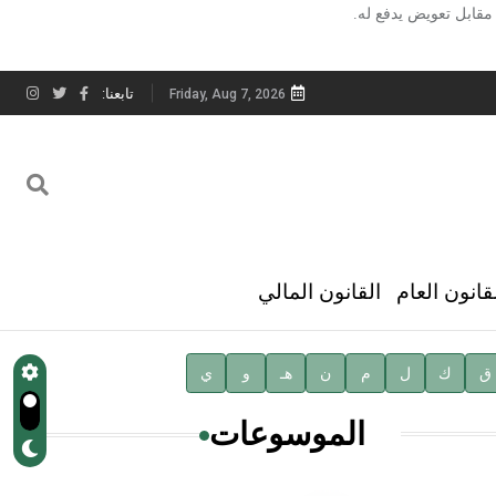
مقابل تعويض يدفع له.
تابعنا:
Friday, Aug 7, 2026
قانون العام
القانون المالي
ق
ك
ل
م
ن
هـ
و
ي
الموسوعات