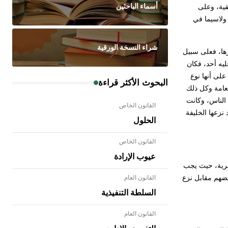
أسماء الباحثين
قية، وعلى
 ولاسيما في
شراء النسخة الورقية
ها، فعلى سبيل
يه أحد، فكان
على أنها نوع
البحوث الأكثر قراءة
لعامة وكل ذلك
الناس، وكانت
القانون الخاص
نزعها الخليفة
الحلول
القانون الخاص
عيوب الإرادة
برية، حيث يجب
ضهم مقابل نزع
القانون العام
السلطة التنفيذية
القانون العام
- هل تعلم أن الأبلق نوع من الفنون
الهندسية التي ارتبطت بالعمارة الإسلامية