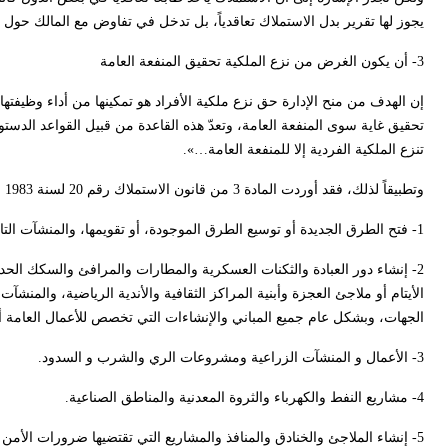
يجوز لها تقرير بدل الاستملاك تعاقدياً، بل تدخل في تفاوض مع المالك حول ه
3- أن يكون الغرض من نزع الملكية تحقيق المنفعة العامة
إن الهدف من منح الإدارة حق نزع ملكية الأفراد هو تمكينها من أداء وظيفتها
تنزع الملكية الفردية إلا للمنفعة العامة…».
وتطبيقاً لذلك، فقد أوردت المادة 3 من قانون الاستملاك رقم 20 لسنة 1983 قائمة مطولة بما يمكن اعتباره
1- فتح الطرق الجديدة أو توسيع الطرق الموجودة، أو تقويمها، والمنشآت التابعة لها وإنشاء الساحات والملاعب والأسواق و الحدائق العامة والبحيرات ومجاري المياه…
2- إنشاء دور العبادة والثكنات العسكرية والمطارات والمرافئ والسكك الح
الأيتام أو ملاجئ العجزة وأبنية المراكز الثقافية والأندية الرياضية، والمن
الجهات، وبشكل عام جميع المباني والإنشاءات التي تخصص للأعمال العامة أو 
3- الأعمال و المنشآت الزراعية ومشروعات الري والشرب و السدود.
4- مشاريع النفط والكهرباء والثروة المعدنية والمناطق الصناعية.
5- إنشاء الملاجئ والخنادق والمنافذ والمشاريع التي تقتضيها ضرورات الأمن و الدفاع.