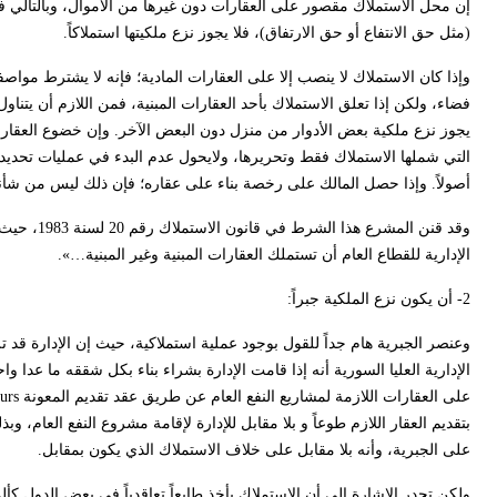
إن محل الاستملاك مقصور على العقارات دون غيرها من الأموال، وبالتالي فإن
(مثل حق الانتفاع أو حق الارتفاق)، فلا يجوز نزع ملكيتها استملاكاً.
وإذا كان الاستملاك لا ينصب إلا على العقارات المادية؛ فإنه لا يشترط مواصف
فضاء، ولكن إذا تعلق الاستملاك بأحد العقارات المبنية، فمن اللازم أن يتناول
يجوز نزع ملكية بعض الأدوار من منزل دون البعض الآخر. وإن خضوع العقارات
التي شملها الاستملاك فقط وتحريرها، ولايحول عدم البدء في عمليات تحديد 
أصولاً. وإذا حصل المالك على رخصة بناء على عقاره؛ فإن ذلك ليس من شأنه 
الإدارية للقطاع العام أن تستملك العقارات المبنية وغير المبنية…».
2- أن يكون نزع الملكية جبراً:
وعنصر الجبرية هام جداً للقول بوجود عملية استملاكية، حيث إن الإدارة قد
الإدارية العليا السورية أنه إذا قامت الإدارة بشراء بناء بكل شققه ما عدا 
على العقارات اللازمة لمشاريع النفع العام عن طريق عقد تقديم المعونة
ours
بتقديم العقار اللازم طوعاً و بلا مقابل للإدارة لإقامة مشروع النفع العام
على الجبرية، وأنه بلا مقابل على خلاف الاستملاك الذي يكون بمقابل.
ولكن تجدر الإشارة إلى أن الاستملاك يأخذ طابعاً تعاقدياً في بعض الدول كأل