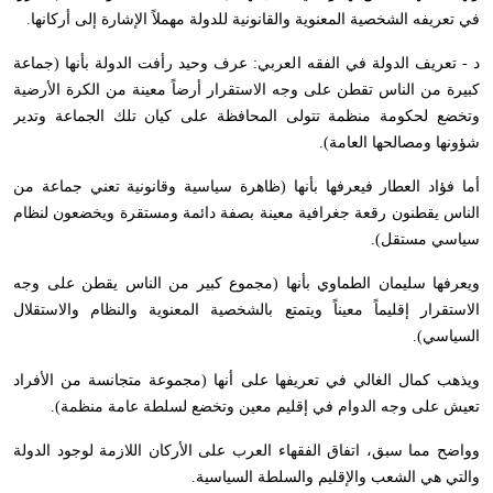
في تعريفه الشخصية المعنوية والقانونية للدولة مهملاً الإشارة إلى أركانها.
د - تعريف الدولة في الفقه العربي: عرف وحيد رأفت الدولة بأنها (جماعة
كبيرة من الناس تقطن على وجه الاستقرار أرضاً معينة من الكرة الأرضية
وتخضع لحكومة منظمة تتولى المحافظة على كيان تلك الجماعة وتدير
شؤونها ومصالحها العامة).
أما فؤاد العطار فيعرفها بأنها (ظاهرة سياسية وقانونية تعني جماعة من
الناس يقطنون رقعة جغرافية معينة بصفة دائمة ومستقرة ويخضعون لنظام
سياسي مستقل).
ويعرفها سليمان الطماوي بأنها (مجموع كبير من الناس يقطن على وجه
الاستقرار إقليماً معيناً ويتمتع بالشخصية المعنوية والنظام والاستقلال
السياسي).
ويذهب كمال الغالي في تعريفها على أنها (مجموعة متجانسة من الأفراد
تعيش على وجه الدوام في إقليم معين وتخضع لسلطة عامة منظمة).
وواضح مما سبق، اتفاق الفقهاء العرب على الأركان اللازمة لوجود الدولة
والتي هي الشعب والإقليم والسلطة السياسية.