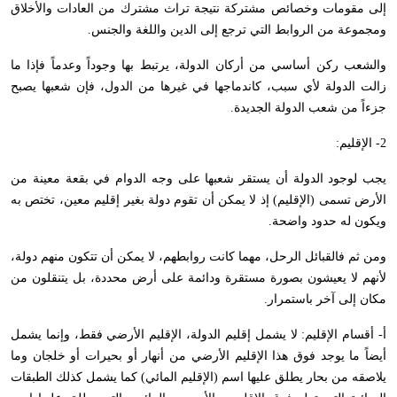
إلى مقومات وخصائص مشتركة نتيجة تراث مشترك من العادات والأخلاق
ومجموعة من الروابط التي ترجع إلى الدين واللغة والجنس.
والشعب ركن أساسي من أركان الدولة، يرتبط بها وجوداً وعدماً فإذا ما
زالت الدولة لأي سبب، كاندماجها في غيرها من الدول، فإن شعبها يصبح
جزءاً من شعب الدولة الجديدة.
2- الإقليم:
يجب لوجود الدولة أن يستقر شعبها على وجه الدوام في بقعة معينة من
الأرض تسمى (الإقليم) إذ لا يمكن أن تقوم دولة بغير إقليم معين، تختص به
ويكون له حدود واضحة.
ومن ثم فالقبائل الرحل، مهما كانت روابطهم، لا يمكن أن تتكون منهم دولة،
لأنهم لا يعيشون بصورة مستقرة ودائمة على أرض محددة، بل يتنقلون من
مكان إلى آخر باستمرار.
أ- أقسام الإقليم: لا يشمل إقليم الدولة، الإقليم الأرضي فقط، وإنما يشمل
أيضاً ما يوجد فوق هذا الإقليم الأرضي من أنهار أو بحيرات أو خلجان وما
يلاصقه من بحار يطلق عليها اسم (الإقليم المائي) كما يشمل كذلك الطبقات