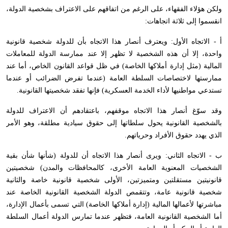
ولكن هؤلاء الفقهاء، على الرغم من اتفاقهم على الاعتراف بشخصية الدولة،
انقسموا إلى ثلاثة اتجاهات:
أ - الاتجاه الأول: ويعترف أنصار هذا الاتجاه بأن للدولة شخصية قانونية
واحدة، إلا أن هذه الشخصية لا تظهر إلا عند ممارسة الدولة للمعاملات
المالية (مثل إدارة أملاكها الخاصة) في ظل قواعد القانون الخاص، أما عند
ممارستها لاختصاصات السلطة العامة (عندما تفرض الضرائب أو عندما
تستدعي مواطنيها لأداء الخدمة العسكرية) فإنها تفقد شخصيتها القانونية.
وقد سوّغ أنصار هذا الاتجاه موقفهم، باعتقادهم أن الاعتراف للدولة
بالشخصية القانونية يحول سلطاتها إلى حقوق سيادية مطلقة، وهو الأمر
الذي يهدد حقوق الأفراد وحرياتهم.
ب - الاتجاه الثاني: ويرى أنصار هذا الاتجاه أن للدولة (شأنها شأن بقية
الشخصيات المعنوية العامة الأخرى، كالمحافظات والمدن) شخصيتين
قانونيتين مستقلتين ومتميزتين، الأولى شخصية قانونية خاصة والثانية
شخصية قانونية عامة، وتتقمص الدولة الشخصية القانونية الخاصة عند
مباشرتها لأعمالها المالية (إدارة أملاكها الخاصة) التي تسمى بأعمال الإدارة،
أما الشخصية القانونية العامة، فتظهر عندما تمارس الدولة أعمال السلطة