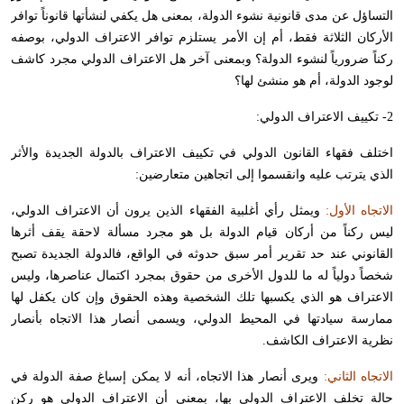
التساؤل عن مدى قانونية نشوء الدولة، بمعنى هل يكفي لنشأتها قانوناً توافر
الأركان الثلاثة فقط، أم إن الأمر يستلزم توافر الاعتراف الدولي، بوصفه
ركناً ضرورياً لنشوء الدولة؟ وبمعنى آخر هل الاعتراف الدولي مجرد كاشف
لوجود الدولة، أم هو منشئ لها؟
2- تكييف الاعتراف الدولي:
اختلف فقهاء القانون الدولي في تكييف الاعتراف بالدولة الجديدة والأثر
الذي يترتب عليه وانقسموا إلى اتجاهين متعارضين:
الاتجاه الأول:
ويمثل رأي أغلبية الفقهاء الذين يرون أن الاعتراف الدولي،
ليس ركناً من أركان قيام الدولة بل هو مجرد مسألة لاحقة يقف أثرها
القانوني عند حد تقرير أمر سبق حدوثه في الواقع، فالدولة الجديدة تصبح
شخصاً دولياً له ما للدول الأخرى من حقوق بمجرد اكتمال عناصرها، وليس
الاعتراف هو الذي يكسبها تلك الشخصية وهذه الحقوق وإن كان يكفل لها
ممارسة سيادتها في المحيط الدولي، ويسمى أنصار هذا الاتجاه بأنصار
نظرية الاعتراف الكاشف.
الاتجاه الثاني:
ويرى أنصار هذا الاتجاه، أنه لا يمكن إسباغ صفة الدولة في
حالة تخلف الاعتراف الدولي بها، بمعنى أن الاعتراف الدولي هو ركن