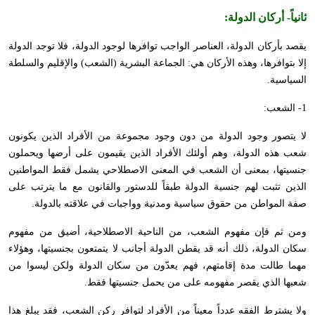
ثانياً-
أركان الدولة
:
يقصد بأركان الدولة، العناصر الواجب توافرها لوجود الدولة، فلا توجد الدولة
إلا بتوافرها، وهذه الأركان هي: الجماعة البشرية (الشعب) والإقليم والسلطة
السياسية.
1- الشعب:
لا يتصور وجود الدولة من دون وجود مجموعة من الأفراد الذين يكونون
شعب هذه الدولة، وهم أولئك الأفراد الذين يقيمون على أرضها ويحملون
جنسيتها، بمعنى أن الشعب في المعنى الاصطلاحي يشمل فقط المواطنين
الذين تثبت لهم جنسية الدولة طبقاً للدستور والقانون مع ما يترتب على
صفة المواطن من حقوق سياسية ومدنية وواجبات في علاقته بالدولة.
ومن ثم فإن مفهوم الشعب، من الناحية الاصطلاحية، أضيق من مفهوم
سكان الدولة، ذلك أنه قد يقطن الدولة أجانب لا يتمتعون بجنسيتها، وهؤلاء
مهما طالت مدة إقامتهم، فهم يعدّون من سكان الدولة ولكن ليسوا من
شعبها الذي يقصر مفهومه على من يحمل جنسيتها فقط.
ولا يشترط الفقه عدداً معيناً من الأفراد لتوافر ركن الشعب، فقد يبلغ هذا