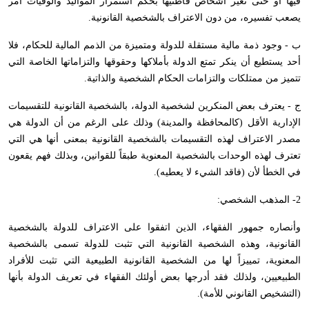
فيها أو حتى تغير أشخاص قاطنيها بحكم استمرار المواليد والوفيات أمر
يصعب تفسيره، من دون الاعتراف بالشخصية القانونية.
ب - وجود ذمة مالية مستقلة للدولة ومتميزة من الذمم المالية للحكام، فلا
أحد يستطيع أن ينكر تمتع الدولة بأملاكها وحقوقها والتزاماتها الخاصة التي
تتميز من ممتلكات والتزامات الحكام الشخصية والذاتية.
ج - يعترف بعض المنكرين لشخصية الدولة، بالشخصية القانونية للتقسيمات
الإدارية الأقل (كالمحافظة والمدينة) وذلك على الرغم من أن الدولة هي
مصدر الاعتراف لهذه التقسيمات بالشخصية القانونية بمعنى أنها هي التي
تعترف لهذه الوحدات بالشخصية المعنوية طبقاً للقوانين، وبذلك فهم يقعون
في الخطأ لأن (فاقد الشيء لا يعطيه).
2- المذهب الشخصي:
وأنصاره جمهور الفقهاء، الذين اتفقوا على الاعتراف للدولة بالشخصية
القانونية، وهذه الشخصية القانونية التي تثبت للدولة تسمى بالشخصية
المعنوية، تمييزاً لها من الشخصية القانونية الطبيعية التي تثبت للأفراد
الطبيعيين، ولذلك فقد أدرجها بعض أولئك الفقهاء في تعريف الدولة بأنها
(التشخيص القانوني للأمة).