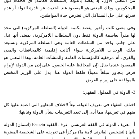
من المعنى الأول، إذ يقصد بالدولة (السلطات العامة) أي الحكام دون
المحكومين، وذلك المعنى هو المقصود عند الحديث عن قدرة الدولة أو عدم
قدرتها على حل المشاكل التي تعترض حياة المواطنين.
وفي معنى ثالث وأخير: يقصد بكلمة الدولة (السلطة المركزية) التي تتخذ
لها مقراًَ بعاصمة الدولة فقط دون السلطات اللامركزية، بمعنى أنها تدل
على جانب واحد من السلطات العامة وهي السلطة المركزية وتستبعد
بذلك، الوحدات اللامركزية سواء أكانت إقليمية كالمحافظات والمدن
والقرى، أم مرفقية كالمؤسسات العامة والمنشآت العامة، وهذا المعنى هو
المقصود عندما يقال (إن المحافظ عليه الحصول على إذن من الدولة لإبرام
قرض يتجاوز مبلغاً معيناً) فلفظ الدولة هنا، يدل على الوزير المختص
بالموافقة على إبرام القرض.
3- الدولة في المدلول الفقهي:
اختلف الفقهاء في تعريف الدولة، تبعاً لاختلاف المعايير التي اعتمد عليها كل
منهم في تعريفها، مما أدى إلى تعدد التعريفات بشأن الدولة وتباينها:
أ - تعريف الدولة في الفقه الفرنسي: عرف الفقيه
Esmein
(اسمان) الدولة
بأنها (التشخيص القانوني لأمة ما) مركزاً في تعريفه على الشخصية المعنوية