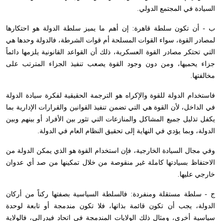
السيادة في المجتمع الدولي.
ب - أن تكون سلطة قاهرة: إن أهم ما يميز سلطة الدولة هو احتكارها
لمصادر القوة، سواء القوات المسلحة أم قوات الشرطة، فالدولة وحدها هي
التي تحتكر مصادر القوة العسكرية، ذلك أن القواعد القانونية يلزمها دائماً
جزاء يحميها، ومن دون وجود القوة يصعب تنفيذ الجزاء المترتب على
مخالفتها.
فاستخدام الدولة للقوة والإكراه هو الترجمة الحقيقية لفكرة سيادة الدولة
في الداخل، لأن القوة هي التي تضمن تنفيذ القوانين والقرارات الإدارية بما
يكفل تذليل جميع المشاكل والمنازعات التي تثور بين الأفراد أو بينهم وبين
الدولة، وبما يؤدي في النهاية إلى تحقيق النظام العام في الدولة.
وفي مجال السيادة الخارجية، فإن استخدام القوة هو الذي يمكن الدولة من
الاحتفاظ بسيادتها كاملة غير منقوصة من خلال تمكينها من صد أي عدوان
خارجي عليها.
ج - سلطة مستقلة ومنفردة: فالسلطة السياسية بصفتها ركناً من أركان
الدولة، يجب أن تكون قائمة بذاتها، فلا تكون مندمجة أو تابعة لوحدة
سياسية أخرى، ومثال ذلك الولايات المندمجة في اتحاد فيدرالي، فالولاية