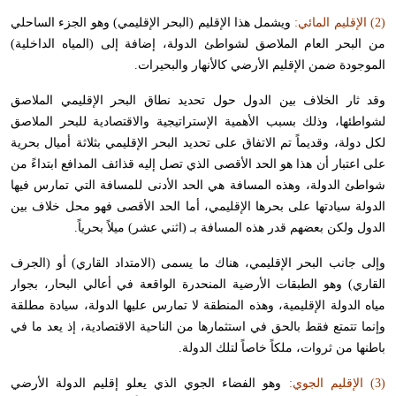
(2) الإقليم المائي:
ويشمل هذا الإقليم (البحر الإقليمي) وهو الجزء الساحلي
من البحر العام الملاصق لشواطئ الدولة، إضافة إلى (المياه الداخلية)
الموجودة ضمن الإقليم الأرضي كالأنهار والبحيرات.
وقد ثار الخلاف بين الدول حول تحديد نطاق البحر الإقليمي الملاصق
لشواطئها، وذلك بسبب الأهمية الإستراتيجية والاقتصادية للبحر الملاصق
لكل دولة، وقديماً تم الاتفاق على تحديد البحر الإقليمي بثلاثة أميال بحرية
على اعتبار أن هذا هو الحد الأقصى الذي تصل إليه قذائف المدافع ابتداءً من
شواطئ الدولة، وهذه المسافة هي الحد الأدنى للمسافة التي تمارس فيها
الدولة سيادتها على بحرها الإقليمي، أما الحد الأقصى فهو محل خلاف بين
الدول ولكن بعضهم قدر هذه المسافة بـ (اثني عشر) ميلاً بحرياً.
وإلى جانب البحر الإقليمي، هناك ما يسمى (الامتداد القاري) أو (الجرف
القاري) وهو الطبقات الأرضية المنحدرة الواقعة في أعالي البحار، بجوار
مياه الدولة الإقليمية، وهذه المنطقة لا تمارس عليها الدولة، سيادة مطلقة
وإنما تتمتع فقط بالحق في استثمارها من الناحية الاقتصادية، إذ يعد ما في
باطنها من ثروات، ملكاً خاصاً لتلك الدولة.
(3) الإقليم الجوي:
وهو الفضاء الجوي الذي يعلو إقليم الدولة الأرضي