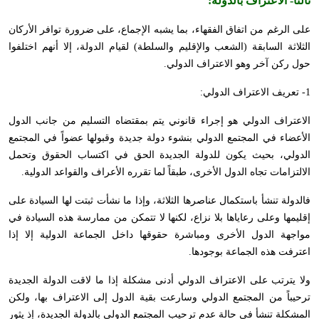
ثالثاً-
الاعتراف بالدولة
:
على الرغم من اتفاق الفقهاء، بما يشبه الإجماع، على ضرورة توافر الأركان
الثلاثة السابقة (الشعب والإقليم والسلطة) لقيام الدولة، إلا أنهم اختلفوا
حول ركن آخر وهو الاعتراف الدولي.
1- تعريف الاعتراف الدولي:
الاعتراف الدولي هو إجراء قانوني يتم بمقتضاه التسليم من جانب الدول
الأعضاء في المجتمع الدولي بنشوء دولة جديدة وقبولها عضواً في المجتمع
الدولي، بحيث يكون للدولة الجديدة الحق في اكتساب الحقوق وتحمل
الالتزامات تجاه الدول الأخرى، طبقاً لما تقرره الأعراف والقواعد الدولية.
فالدولة تنشأ باستكمال عناصرها الثلاثة، وإذا ما نشأت ثبتت لها السيادة على
إقليمها وعلى رعاياها بلا نزاع، لكنها لا تتمكن من ممارسة هذه السيادة في
مواجهة الدول الأخرى ومباشرة حقوقها داخل الجماعة الدولية إلا إذا
اعترفت هذه الجماعة بوجودها.
ولا يترتب على الاعتراف الدولي أدنى مشكلة إذا ما لاقت الدولة الجديدة
ترحيباً من المجتمع الدولي وسارعت بقية الدول إلى الاعتراف بها، ولكن
المشكلة تنشأ في حالة عدم ترحيب المجتمع الدولي بالدولة الجديدة، إذ يثور