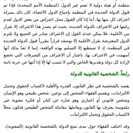
منظمة أو هيئة دولية لا تضم غير الدول (كمنظمة الأمم المتحدة) فإذا تم
قبول الدولة الجديدة في المنظمة بإجماع الدول الأعضاء، كان ذلك بمنزلة
اعتراف كل منها بها، أما إذا كان القبول محل اعتراض من بعض الدول لعدم
رغبتها في الاعتراف بالدولة الجديدة، بحيث لم يصدر هذا الاعتراف إلا بقرار
من الأغلبية، فلا يمكن عندئذ القول إن الاعتراف صادر عن الجميع ولا تلتزم
الدول المعترضة بقرار الأغلبية إلا بوصفه قراراً مقرراً قبول الدولة الجديدة
في المنظمة، إذ لا تستطيع إلا التسليم بهذه الواقعة، إنما لا تعدّ بذلك أنها
أسهمت في الاعتراف بها، باعتبار أن الاعتراف من التصرفات التي تخضع
لإرادة كل دولة وتقديرها الخاص والتي لا تنسب لها إلا إذا أتتها عن حرية تامة
رابعاً-
الشخصية القانونية للدولة
يقصد بالشخصية في نظر القانون، القدرة والأهلية لاكتساب الحقوق وتحمل
الالتزامات، ويقسم الفقهاء الشخص إلى نوعين: شخص طبيعي وهو الإنسان
وشخص قانوني أو اعتباري وهو عبارة عن كيان أو فكرة معنوية غير
ملموسة يعترف بها القانون ويعاملها معاملة الشخص الطبيعي فتكون محلاً
لاكتساب الحقوق وتحمل الالتزامات.
وقد اختلف الفقهاء حول مدى تمتع الدولة بالشخصية القانونية (المعنوية)،