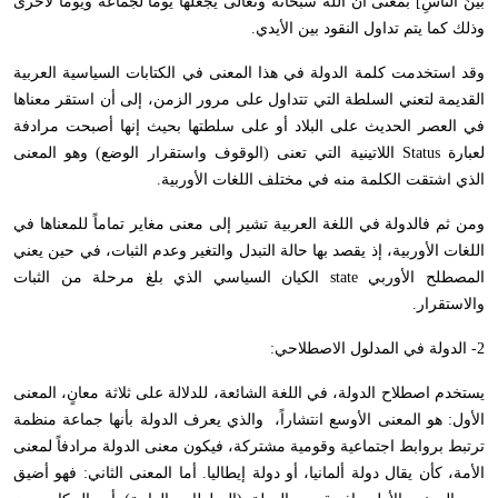
بَيْنَ النَّاسِ
[
بمعنى أن الله سبحانه وتعالى يجعلها يوماً لجماعة ويوماً لأخرى
وذلك كما يتم تداول النقود بين الأيدي.
وقد استخدمت كلمة الدولة في هذا المعنى في الكتابات السياسية العربية
القديمة لتعني السلطة التي تتداول على مرور الزمن، إلى أن استقر معناها
في العصر الحديث على البلاد أو على سلطتها بحيث إنها أصبحت مرادفة
لعبارة
Status
اللاتينية التي تعنى (الوقوف واستقرار الوضع) وهو المعنى
الذي اشتقت الكلمة منه في مختلف اللغات الأوربية.
ومن ثم فالدولة في اللغة العربية تشير إلى معنى مغاير تماماً للمعناها في
اللغات الأوربية، إذ يقصد بها حالة التبدل والتغير وعدم الثبات، في حين يعني
المصطلح الأوربي
state
الكيان السياسي الذي بلغ مرحلة من الثبات
والاستقرار.
2- الدولة في المدلول الاصطلاحي:
يستخدم اصطلاح الدولة، في اللغة الشائعة، للدلالة على ثلاثة معانٍ، المعنى
الأول: هو المعنى الأوسع انتشاراً، والذي يعرف الدولة بأنها جماعة منظمة
ترتبط بروابط اجتماعية وقومية مشتركة، فيكون معنى الدولة مرادفاً لمعنى
الأمة، كأن يقال دولة ألمانيا، أو دولة إيطاليا. أما المعنى الثاني: فهو أضيق