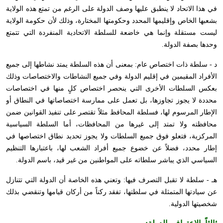
في هذا الاتحاد لا ينطبق عليها وصف الدولة على الرغم من تمتع هذه الولاية
بشعبها الخاص وإقليمها المحدد وحكومتها المختارة، وذلك لأن حكومة الولاية
ليست مستقلة وإنما هي خاضعة للسلطة الاتحادية المنفردة التي تتمتع
وحدها بصفة الدولة.
د - سلطة ذات اختصاص عام: بمعنى أن هذه السلطة يمتد نشاطها إلى جميع
الأفراد المقيمين في إقليم الدولة وفي جميع النشاطات والاختصاصات وذلك
بعكس السلطات الأخرى التي ينحصر اختصاص كلٍ منها في اختصاصات
محددة لا يجوز تجاوزها، بل تعمل على ممارسة اختصاصاتها في النطاق أو
الإطار المرسوم لها، فسلطة المحافظ مثلاً تقتصر على تنفيذ القوانين ضمن
محافظته ولا تمتد إلى غيرها من المحافظات، أما السلطة السياسية
المركزية، فتعلو فوق جميع السلطات ولا يجوز تحديد نطاق اختصاصها في
إطار محدد، فضلاً عن خضوع جميع أفراد الشعب لها، باعتبارها التنظيم
السياسي الذي يباشر سلطاته على المواطنين من غير قيد، باسم الدولة.
هـ - سلطة لا تقبل التصرف فيها: وتعني هذه الخاصة أن الدولة التي تتنازل
عن سيادتها المتمثلة في سلطتها، تفقد ركناً من أركان قيامها وتنقضي بذلك
شخصيتها الدولية.