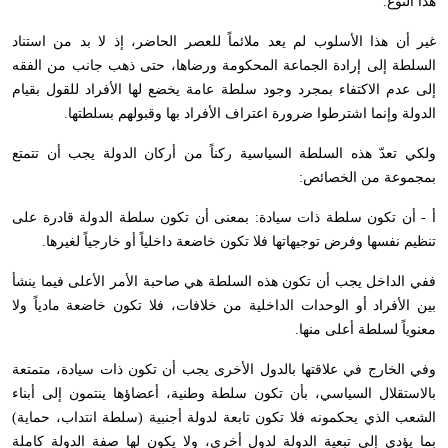
هذا النوع.
غير أن هذا الأسلوب لم يعد ملائماً للعصر الحاضر، إذ لا بد من استناد
السلطة إلى إرادة الجماعة المحكومة ورضاها، حتى ذهب جانب من الفقه
إلى عدم الاكتفاء بمجرد وجود سلطة عامة يخضع لها الأفراد للقول بقيام
الدولة وإنما اشترطوا ضرورة اعتراف الأفراد بها وقبولهم بسلطتها.
ولكي تعدّ هذه السلطة السياسية ركناً من أركان الدولة يجب أن تتمتع
بمجموعة من الخصائص:
أ - أن تكون سلطة ذات سيادة: بمعنى أن تكون سلطة الدولة قادرة على
تنظيم نفسها وفرض توجيهاتها فلا تكون خاضعة داخلياً أو خارجياً لغيرها.
ففي الداخل يجب أن تكون هذه السلطة هي صاحبة الأمر الأعلى فيما ينشأ
بين الأفراد أو الوحدات الداخلية من خلافات، فلا تكون خاضعة مادياً ولا
معنوياً لسلطة أعلى منها.
وفي الخارج في علاقتها بالدول الأخرى يجب أن تكون ذات سيادة، متمتعة
بالاستقلال السياسي، بأن تكون سلطة وطنية، أعضاؤها ينتمون إلى أبناء
الشعب الذي يحكمونه فلا تكون تابعة لدولة أجنبية (سلطة انتداب، حماية)
بما يؤدي إلى تبعية الدولة لدول أخرى، ولا يكون لها صفة الدولة كاملة