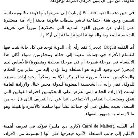
للدولة، من دون أن يبين الأركان اللازمة لوجودها.
في حين ذهب الفقيه
Bonnard
(بونارد) إلى تعريفها بأنها (وحدة قانونية دائمة
تتضمن وجود هيئة اجتماعية تباشر سلطات قانونية معينة إزاء أمة مستقرة
على إقليم عن طريق القوة المادية التي تحتكرها) مبرزاً في تعريفه
الشخصية المعنوية والقانونية للدولة إضافة إلى أركانها.
أما الفقيه
Duguit
(ديجي) فقد رأى (أن الدولة توجد في كل حالة يثبت فيها
انقسام الأفراد في جماعة معينة إلى حكام ومحكومين سواء أكان هذا
الانقسام في مرحلة فطرية أم في مرحلة معقدة ومتطورة) فالأساس لدى
(ديجي) في وجود الدولة هو السلطة وما تؤدي إليه من تمايز بين الحكام
والمحكومين، مغفلاً ضرورة توافر ركن الإقليم ومنكراً وجود إرادة متميزة
للدولة، ففي رأيه أن الشخصية المعنوية للدولة محض خيال والإرادة العامة
ليست إلا إرادة الحكام التي تفرض على المحكومين احترام القوانين التي
تتفق ومقتضيات التضامن الاجتماعي، عدا عن أن التعريف الذي قال به من
السعة، بحيث ينطبق على أي جماعة تنشأ فيها سلطة كالأسرة والقبيلة وهو
ما لا يسلم به جمهور الفقهاء.
أما الفقيه
Carré de Malberg
(كاري دي ملبير) فيؤكد في تعريفه أهمية
الإقليم إلى جانب السلطة الآمرة فيعرفها على أنها (مجموعة من الأفراد،