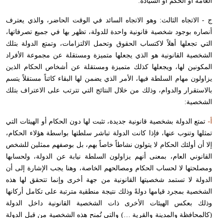
العامة أو الحكم أو السيادة.
ج - الاتجاه الثالث: وهو الاتجاه السائد في الوقت الحاضر، والذي يعترف
أنصاره بوجود شخصية قانونية واحدة للدولة، تظهر بها في جميع تصرفاتها،
التي تجعلها أهلاً لاكتساب الحقوق وتحمل الالتزامات، وتمتع الدولة بتلك
الشخصية القانونية هو الذي يجعلها متميزة ومستقلة عن مجموعة الأفراد
المكونين لها، ويجعلها كذلك متميزة ومستقلة عن أشخاص الحكام الذين
يزاولون مهام السلطة فيها، الأمر الذي يضمن لها البقاء كائناً مستقلاً يتسم
بالاستقرار والدوام، وذلك من خلال النتائج التي تترتب على الاعتراف بتلك
الشخصية:
أ-
تمتع الدولة بشخصية قانونية جديدة، تثبت لها دون الحكام أو الهيئات التي
تمثلها وتنوب عنها، فإذا كانت الدولة تباشر سلطتها بواسطة هؤلاء الحكام،
إلا أن أولئك الحكام لا يتولون نشاطاً خاصاً بهم، بل بوصفهم ممثلين للشخص
القانوني العام، بمعنى أنهم يزاولون السلطة نيابة عن الدولة، ولحسابها
ومصلحتها لا لحساب الحكام ومصالحهم الخاصة، وهنا يجب الإشارة إلى أن
الدولة لا تستمد شخصيتها القانونية من جهة أخرى وإنما تتحقق لها هذه
الشخصية بمجرد قيامها دولةً وذلك نتيجة منطقية مترتبة على تكامل أركانها
وذلك بعكس الهيئات الأخرى ذات الشخصية القانونية داخل الدولة
(كالمحافظة والمدينة والقرية …) والتي تُمنح هذه الشخصية من قبل الدولة