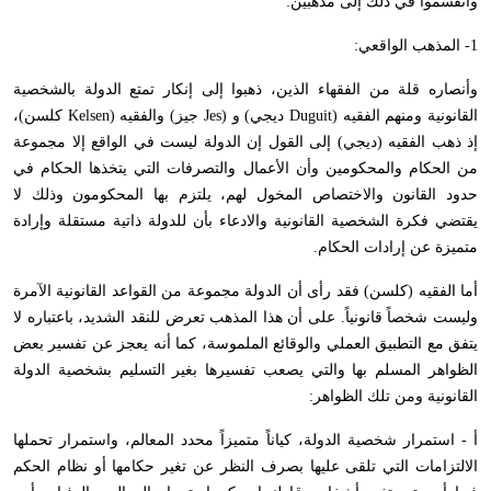
وانقسموا في ذلك إلى مذهبين:
1- المذهب الواقعي:
وأنصاره قلة من الفقهاء الذين، ذهبوا إلى إنكار تمتع الدولة بالشخصية
القانونية ومنهم الفقيه (
Duguit
ديجي) و (
Jes
جيز) والفقيه (
Kelsen
كلسن)،
إذ ذهب الفقيه (ديجي) إلى القول إن الدولة ليست في الواقع إلا مجموعة
من الحكام والمحكومين وأن الأعمال والتصرفات التي يتخذها الحكام في
حدود القانون والاختصاص المخول لهم، يلتزم بها المحكومون وذلك لا
يقتضي فكرة الشخصية القانونية والادعاء بأن للدولة ذاتية مستقلة وإرادة
متميزة عن إرادات الحكام.
أما الفقيه (كلسن) فقد رأى أن الدولة مجموعة من القواعد القانونية الآمرة
وليست شخصاً قانونياً. على أن هذا المذهب تعرض للنقد الشديد، باعتباره لا
يتفق مع التطبيق العملي والوقائع الملموسة، كما أنه يعجز عن تفسير بعض
الظواهر المسلم بها والتي يصعب تفسيرها بغير التسليم بشخصية الدولة
القانونية ومن تلك الظواهر:
أ - استمرار شخصية الدولة، كياناً متميزاً محدد المعالم، واستمرار تحملها
الالتزامات التي تلقى عليها بصرف النظر عن تغير حكامها أو نظام الحكم