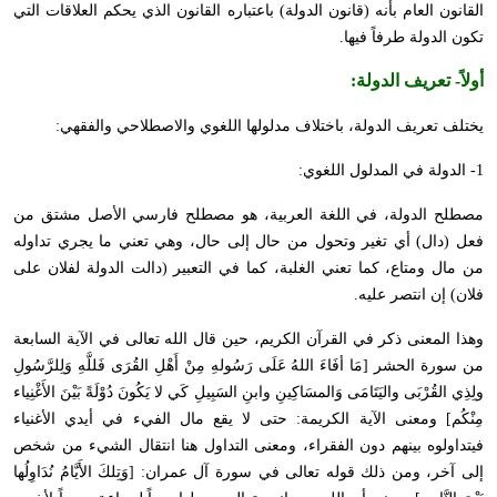
القانون العام بأنه (قانون الدولة) باعتباره القانون الذي يحكم العلاقات التي
تكون الدولة طرفاً فيها.
أولاً-
تعريف الدولة
:
يختلف تعريف الدولة، باختلاف مدلولها اللغوي والاصطلاحي والفقهي:
1- الدولة في المدلول اللغوي:
مصطلح الدولة، في اللغة العربية، هو مصطلح فارسي الأصل مشتق من
فعل (دال) أي تغير وتحول من حال إلى حال، وهي تعني ما يجري تداوله
من مال ومتاع، كما تعني الغلبة، كما في التعبير (دالت الدولة لفلان على
فلان) إن انتصر عليه.
وهذا المعنى ذكر في القرآن الكريم، حين قال الله تعالى في الآية السابعة
من سورة الحشر
]
مَا أفَاءَ اللهُ عَلَى رَسُولهِ مِنْ أَهْلِ القُرَى فَللَّهِ وَلِلرَّسُولِ
ولِذِي القُرْبَى واليَتَامَى وَالمسَاكِينِ وابنِ السَبِيلِ كَي لا يَكُونَ دُوْلَةً بَيْنَ الأَغْنِياء
مِنْكُم
[
ومعنى الآية الكريمة: حتى لا يقع مال الفيء في أيدي الأغنياء
فيتداولوه بينهم دون الفقراء، ومعنى التداول هنا انتقال الشيء من شخص
إلى آخر، ومن ذلك قوله تعالى في سورة آل عمران:
]
وَتِلكَ الأَيَّامُ نُدَاوِلُها