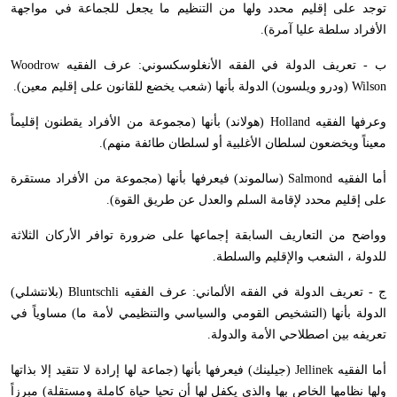
توجد على إقليم محدد ولها من التنظيم ما يجعل للجماعة في مواجهة
الأفراد سلطة عليا آمرة).
ب - تعريف الدولة في الفقه الأنغلوسكسوني: عرف الفقيه
Woodrow
Wilson
(ودرو ويلسون) الدولة بأنها (شعب يخضع للقانون على إقليم معين).
وعرفها الفقيه
Holland
(هولاند) بأنها (مجموعة من الأفراد يقطنون إقليماً
معيناً ويخضعون لسلطان الأغلبية أو لسلطان طائفة منهم).
أما الفقيه
Salmond
(سالموند) فيعرفها بأنها (مجموعة من الأفراد مستقرة
على إقليم محدد لإقامة السلم والعدل عن طريق القوة).
وواضح من التعاريف السابقة إجماعها على ضرورة توافر الأركان الثلاثة
للدولة ، الشعب والإقليم والسلطة.
ج - تعريف الدولة في الفقه الألماني: عرف الفقيه
Bluntschli
(بلانتشلي)
الدولة بأنها (التشخيص القومي والسياسي والتنظيمي لأمة ما) مساوياً في
تعريفه بين اصطلاحي الأمة والدولة.
أما الفقيه
Jellinek
(جيلينك) فيعرفها بأنها (جماعة لها إرادة لا تتقيد إلا بذاتها
ولها نظامها الخاص بها والذي يكفل لها أن تحيا حياة كاملة ومستقلة) مبرزاً