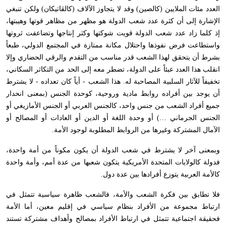
العدد مئات الملايين (كالصين) وقد لا يتجاوز الآلاف (كالڤاتيكان) ولكن تنبغي
الإشارة إلى أن كثرة عدد شعب الدولة هو مظهر من مظاهر قوتها وهيبتها،
إذ كلما زاد عدد شعب الدولة قويت شوكتها وكثر إنتاجها وتضاعفت ثروتها
واستطاعت فرض نفوذها واحتلال مكانة ممتازة في المجتمع الدولي، طبعاً
بشرط أن يتحقق لهذا الشعب قدر مناسب من التقدم والرقي الحضاري وإلا
انقلب هذا العدد عبئاً على الدولة، تضطر معه إلى الحد من التكاثر السكاني،
تخفيفاً للآثار السلبية المصاحبة له. هذا الشعب - أياً كان تعداده - لا يشترط
أن يوجد بين أفراده روابط مادية وروحية، كوحدة الجنس (بمعنى انحدار
جميع أفراد الشعب من جنس واحد، كالجنس العربي أو الجنس الأمازيغي أو
الجنس الجرماني …) أو وحدة اللغة أو الدين أو العادات أو المصالح أو
الآمال المشتركة وغيرها من الروابط المطلوبة لوجود الأمة.
وبمعنى آخر لا يشترط في شعب الدولة أن يكون مكوناً من أمة واحدة،
فدولة كالولايات المتحدة الأمريكية يتكون شعبها من عدة أمم، وأمة واحدة
كالأمة العربية يتوزع أفرادها بين عدة دول.
فلا تطابق بين فكرة الشعب والأمة، فالشعب ظاهرة سياسية تتمثل في
ارتباط مجموعة من الأفراد بنظام سياسي في إقليم معين، أما الأمة
فحقيقة اجتماعية تتمثل في ارتباط الأفراد بمصالح وأهداف مشتركة تستند