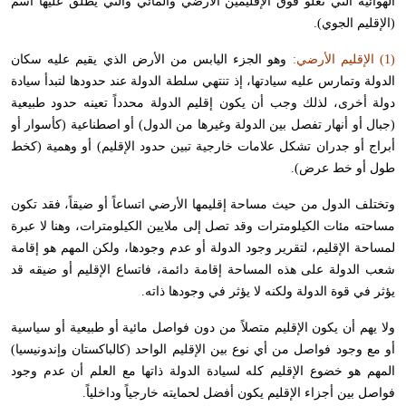
الهوائية التي تعلو فوق الإقليمين الأرضي والمائي والتي يطلق عليها اسم
(الإقليم الجوي).
(1) الإقليم الأرضي:
وهو الجزء اليابس من الأرض الذي يقيم عليه سكان
الدولة وتمارس عليه سيادتها، إذ تنتهي سلطة الدولة عند حدودها لتبدأ سيادة
دولة أخرى، لذلك وجب أن يكون إقليم الدولة محدداً تعينه حدود طبيعية
(جبال أو أنهار تفصل بين الدولة وغيرها من الدول) أو اصطناعية (كأسوار أو
أبراج أو جدران تشكل علامات خارجية تبين حدود الإقليم) أو وهمية (كخط
طول أو خط عرض).
وتختلف الدول من حيث مساحة إقليمها الأرضي اتساعاً أو ضيقاً، فقد تكون
مساحته مئات الكيلومترات وقد تصل إلى ملايين الكيلومترات، وهنا لا عبرة
لمساحة الإقليم، لتقرير وجود الدولة أو عدم وجودها، ولكن المهم هو إقامة
شعب الدولة على هذه المساحة إقامة دائمة، فاتساع الإقليم أو ضيقه قد
يؤثر في قوة الدولة ولكنه لا يؤثر في وجودها ذاته.
ولا يهم أن يكون الإقليم متصلاً من دون فواصل مائية أو طبيعية أو سياسية
أو مع وجود فواصل من أي نوع بين الإقليم الواحد (كالباكستان وإندونيسيا)
المهم هو خضوع الإقليم كله لسيادة الدولة ذاتها مع العلم أن عدم وجود
فواصل بين أجزاء الإقليم يكون أفضل لحمايته خارجياً وداخلياً.