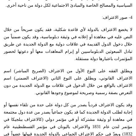
السياسية والمصالح الخاصة والمبادئ الاجتماعية لكل دولة من ناحية أخرى.
4- صور الاعتراف:
لا يخضع الاعتراف بالدولة لأي قاعدة شكلية، فقد يكون صريحاً من خلال
النص عليه في معاهدة أو إعلانه في وثيقة دبلوماسية، وقد يكون ضمنياً من
خلال دخول الدول القديمة في علاقات دولية مع الدولة الجديدة عن طريق
تبادل المبعوثين الدبلوماسيين أو إبرام المعاهدات معها أو دعوتها لحضور
المؤتمرات باعتبارها دولة مستقلة.
ويطلق الفقه على النوع الأول من الاعتراف (الصريح المباشر) اسم
الاعتراف القانوني، ويطلق على النوع الثاني (الاعتراف الضمني) اسم
الاعتراف بالواقع من خلال الدخول في علاقات مع الدولة الجديدة من دون
التعرض بصفة رسمية وصريحة لموضوع وجودها القانوني.
وقد يكون الاعتراف فردياً يصدر من كل دولة على حدة من تلقاء نفسها أو
إجابة لطلب الدولة الجديدة كما قد يكون جماعياً يصدر من عدة دول مجتمعة
في معاهدة أو وثيقة مشتركة أو في مؤتمر دولي (كالاعتراف ببلجيكا في
مؤتمر لندن عام 1831 والاعتراف باليونان في مؤتمر القسطنطينية عام
1832) ويعدّ في حكم الاعتراف الجماعي بالدولة الجديدة قبولها عضواً في