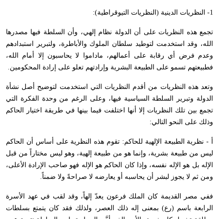
1- النظريات الدينية (النظريات التيوقراطية):
تجمع هذه النظريات على أن الدولة نظام إلهي، وأن السلطة فيها مصدرها
الله، وقد استخدمت لتوطيد سلطان الملوك والأباطرة، ولتبرير استبدادهم
وعدم فرض أي رقابة على أعمالهم، ماداموا لا يحاسبون إلا أمام الله،
فطبيعتهم تسمو على الطبيعة البشرية وإرادتهم تعلو على إرادة المحكومين.
وتعد هذه النظريات من أقدم النظريات التي استخدمت لتوضيح أصل نشأة
الدولة وتبرير السلطة السياسية فيها، وعلى الرغم من وحدة الفكرة التي
تجمع بين تلك النظريات إلا أنها اختلفت فيما بينها في طريقة اختيار الحاكم
وذلك على النحو التالي:
أ - نظرية الطبيعة الإلهية للحاكم: تقوم هذه النظرية على أساس أن الحاكم
ليس من طبيعة بشرية، وإنما هو من طبيعة إلهية، وهو ليس مختاراً من قبل
الإله بل هو الإله نفسه، وإذا كان الحاكم هو الإله فهو صاحب الإرادة الأعلى،
ومن ثم لا يجوز لبشر أن يحاسبه أو يعارضه لا صراحةً ولا ضمناً.
ففي مصر القديمة كان الملك فرعون يعدّ إلهاً، وقد لقب في عهد الأسرة
الرابعة باسم (رع) بمعنى إله ذلك العصر، ولذلك فقد كان يتمتع بسلطات