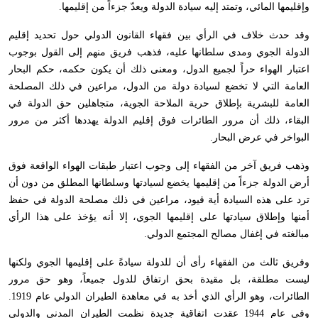
وإقليمها المائي، وتمتد إليه سيادة الدولة ويعدّ جزءاً من إقليمها.
وقد حدث خلاف في الرأي بين فقهاء القانون الدولي حول تحديد إقليم
الدولة الجوي ومدى سلطانها عليه، فذهب فريق منهم إلى القول بوجوب
اعتبار الهواء حراً لجميع الدول، ومعنى ذلك أن يكون حكمه، حكم البحار
العامة التي لا تخضع لسيادة دولة من الدول، مراعين في ذلك المصلحة
العامة للبشرية بإطلاق حرية الملاحة الجوية، متجاهلين حق الدولة في
البقاء، ذلك أن مرور الطائرات فوق إقليم الدولة يهددها أكثر من مرور
البواخر في عرض البحار.
وذهب فريق آخر من الفقهاء إلى وجوب اعتبار طبقات الهواء الواقعة فوق
أرض الدولة جزءاً من إقليمها يخضع لسيادتها وسلطانها المطلق من دون أن
ترد على هذه السيادة أية قيود، مراعين في ذلك مصلحة الدولة في حفظ
أمنها وإطلاق سيادتها على إقليمها الجوي، إلا أنه يؤخذ على هذا الرأي
مبالغته في إغفال مصالح المجتمع الدولي.
وفريق ثالث من الفقهاء رأى أن للدولة سيادةً على إقليمها الجوي ولكنها
ليست مطلقة، بل مقيدة بحق ارتفاق للدول جميعاً، وهو حق مرور
الطائرات، وهو الرأي الذي أخذ به في معاهدة الطيران الدولي عام 1919.
وفي عام 1944 عقدت اتفاقية جديدة نظمت الطيران المدني والدولي