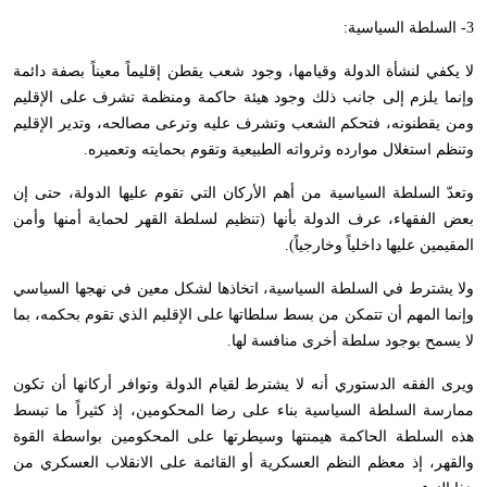
3- السلطة السياسية:
لا يكفي لنشأة الدولة وقيامها، وجود شعب يقطن إقليماً معيناً بصفة دائمة
وإنما يلزم إلى جانب ذلك وجود هيئة حاكمة ومنظمة تشرف على الإقليم
ومن يقطنونه، فتحكم الشعب وتشرف عليه وترعى مصالحه، وتدير الإقليم
وتنظم استغلال موارده وثرواته الطبيعية وتقوم بحمايته وتعميره.
وتعدّ السلطة السياسية من أهم الأركان التي تقوم عليها الدولة، حتى إن
بعض الفقهاء، عرف الدولة بأنها (تنظيم لسلطة القهر لحماية أمنها وأمن
المقيمين عليها داخلياً وخارجياً).
ولا يشترط في السلطة السياسية، اتخاذها لشكل معين في نهجها السياسي
وإنما المهم أن تتمكن من بسط سلطاتها على الإقليم الذي تقوم بحكمه، بما
لا يسمح بوجود سلطة أخرى منافسة لها.
ويرى الفقه الدستوري أنه لا يشترط لقيام الدولة وتوافر أركانها أن تكون
ممارسة السلطة السياسية بناء على رضا المحكومين، إذ كثيراً ما تبسط
هذه السلطة الحاكمة هيمنتها وسيطرتها على المحكومين بواسطة القوة
والقهر، إذ معظم النظم العسكرية أو القائمة على الانقلاب العسكري من