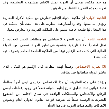
هو حق ملكية، بمعنى أن الدولة تملك الإقليم بمشتملاته المختلفة، وقد
تعرضت هذه النظرية للانتقاد من ناحيتين:
الناحية الأولى:
أن ملكية الدولة للإقليم تتعارض مع ملكية الأفراد العقارية
وتؤدي إلى منعها، وقد رد أنصار هذه النظرية على هذا النقد، بأن الملكية في
هذا المجال لها طبيعة خاصة تسمو على الملكية الفردية ولا تتعارض معها.
الناحية الثانية:
أن هذه النظرية لا تتماشى مع متطلبات العصر الحديث، إذ
تمثل امتداداً لحقبة تاريخية منقضية في تطور الدولة، تسمى بعهد الدولة
المالية التي كانت تعد الإقليم نوعاً من الملكية الخاصة للحاكم يتصرف فيه
كما يشاء.
(3) نظرية الاختصاص:
وطبقاً لهذه النظرية فإن الإقليم هو المكان الذي
تباشر الدولة سلطاتها في نطاقه.
ويؤخذ على هذه النظرية، أن هذا الاختصاص الإقليمي ليس أمراً مطلقاً،
فثمة قوانين تمتد لتطبق خارج إقليم الدولة، فضلاً عن وجود إعفاءات لبعض
الوقائع والأشخاص والممتلكات الواقعة في نطاق الإقليم من الخضوع
للتشريعات الوطنية طبقاً لما تفرضه قواعد القانون الدولي العام ونصوص
الاتفاقات والمعاهدات الدولية في هذا الشأن.