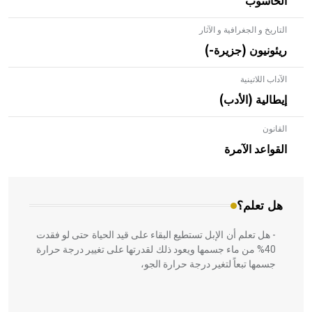
الحاسوب
التاريخ و الجغرافية و الآثار
ريئونيون (جزيرة-)
الآداب اللاتينية
إيطالية (الأدب)
القانون
- هل تعلم أن الأبلق نوع من الفنون الهندسية التي ارتبطت
بالعمارة الإسلامية في بلاد الشام ومصر خاصة، حيث يحرص
القواعد الآمرة
المعمار على بناء مداميكه وخاصة في الواجهات
هل تعلم؟
- هل تعلم أن الإبل تستطيع البقاء على قيد الحياة حتى لو فقدت
40% من ماء جسمها ويعود ذلك لقدرتها على تغيير درجة حرارة
جسمها تبعاً لتغير درجة حرارة الجو،