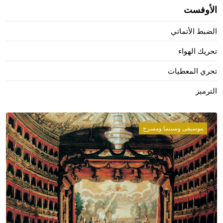
الأوفست
الضبط الأتماتي
تحريك الهواء
تحري المعطيات
الترميز
موسيقى وسينما ومسرح