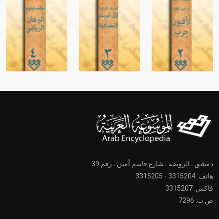
دمشق ـ الروضة ـ شارع قاسم أمين ـ رقم 39
هاتف: 3315204 - 3315205
فاكس: 3315207
ص.ب: 7296