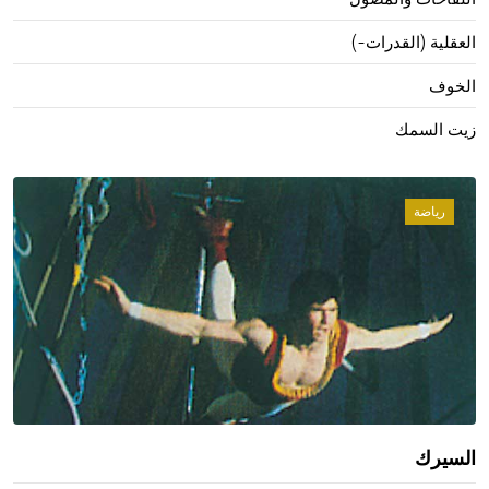
العقلية (القدرات-)
الخوف
زيت السمك
رياضة
السيرك