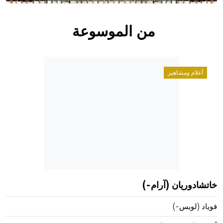
من الموسوعة
أعلام ومشاهير
خاتشادوريان (آرام-)
فوياد (لويس-)