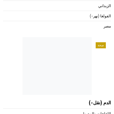
الزبداني
الفولغا (نهر-)
مصر
صحة
الدم (نقل-)
اللقاحات والمصول