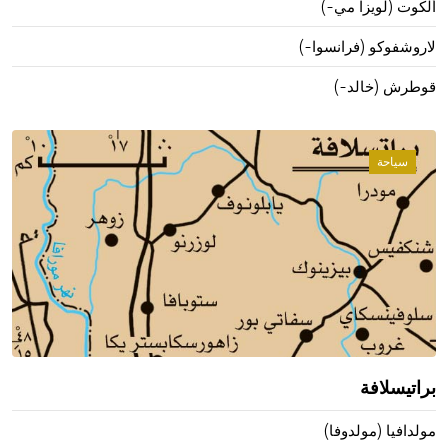
ألكوت (لويزا مي-)
لاروشفوكو (فرانسوا-)
قوطرش (خالد-)
سياحة
براتيسلافة
مولدافيا (مولدوفا)