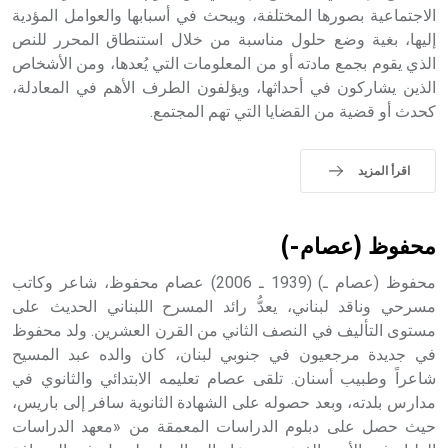
الاجتماعية بصورها المختلفة، ويبحث في أسبابها والعوامل المؤدية
إليها، بغية وضع حلول مناسبة من خلال استنطاق المحرر للنص
- هل تعلم أن أبجر Abgar اسم معروف جيداً يعود إلى عدد من
الملوك الذين حكموا مدينة إديسا (الرها) من أبجر الأول وحتى
الذي يقوم بجمع مادته أو من المعلومات التي يُعدها، ومن الأشخاص
التاسع، وهم ينتسبون إلى أسرة أوسروين
الذين يشاركون في أحداثها، ويؤلفون الطرف الأهم في المعادلة،
كحدث أو قضية من القضايا التي تهم المجتمع.
اقرأ المزيد
- هل تعلم أن الأبجدية الكنعانية تتألف من /22/ علامة كتابية
sign تكتب منفصلة غير متصلة، وتعتمد المبدأ الأكوروفوني،
حيث تقتصر القيمة الصوتية للعلامة الك
محفوظ (عصام-)
محفوظ (عصام ـ) (1939 ـ 2006) عصام محفوظ، شاعر وكاتب
مسرحي وناقد لبناني، يعدُّ رائد المسرح اللبناني الحديث على
مستوى التأليف في النصف الثاني من القرن العشرين. ولد محفوظ
في جديدة مرجعيون في جنوبي لبنان، كان والده عبد المسيح
شاعراً وطبيب أسنان. تلقى عصام تعليمه الابتدائي والثانوي في
مدارس بلدته، وبعد حصوله على الشهادة الثانوية سافر إلى باريس،
حيث حصل على دبلوم الدراسات المعمقة من «معهد الدراسات