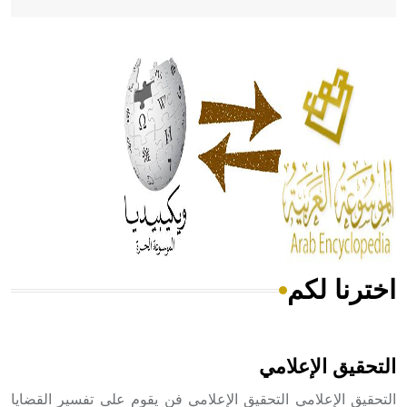
- هل تعلم أن أبقراط كتب في الطب أربعة مؤلفات هي:
الحكم، الأدلة، تنظيم التغذية، ورسالته في جروح الرأس. ويعود
له الفضل بأنه حرر الطب من الدين والفلسفة.
- هل تعلم أن المرجان إفراز حيواني يتكون في البحر ويتركب
من مادة كربونات الكلسيوم، وهو أحمر أو شديد الحمرة وهو
أجود أنواعه، ويمتاز بكبر الحجم ويسمى الش
اخترنا لكم
هل تعلم أن الأبسيد كلمة فرنسية اللفظ تم اعتمادها مصطلحاً
أثرياً يستخدم في العمارة عموماً وفي العمارة الدينية الخاصة
بالكنائس خصوصاً، وفي الإنكليزية أب
التحقيق الإعلامي
التحقيق الإعلامي التحقيق الإعلامي فن يقوم على تفسير القضايا